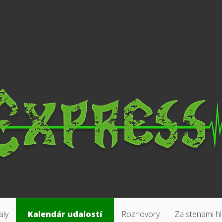
aly
Kalendár udalostí
Rozhovory
Za stenami h