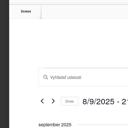
Domov
Udalosti
Enter
Udalosti
Search
Keyword.
Search
and
for
Views
Udalosti
by
Navigation
8/9/2025
 - 
2
Keyword.
Dnes
Vyberte
dátum.
september 2025