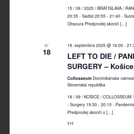
15 / 09 / 2025 / BRATISLAVA / RAN
20:35 - Sadist 20:55 - 21:40 - Suici
Obscura Předprodej skončí […]
18. septembra 2025 @ 16:00
-
21:
ŠT
18
LEFT TO DIE / PAN
SURGERY – Košice
Collosseum
Dominikánske námesti
Slovenská republika
18 / 09 / KOŠICE / COLLOSSEUM 18
- Surgery 19:30 - 20:10 - Pandemia
Předprodej skončí o […]
31€