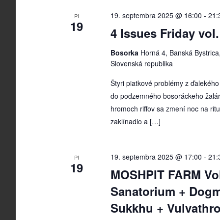
19. septembra 2025 @ 16:00
-
21:
PI
19
4 Issues Friday vol.
Bosorka
Horná 4, Banská Bystrica,
Slovenská republika
Štyri piatkové problémy z ďalekéh
do podzemného bosoráckeho žalára
hromoch riffov sa zmení noc na ritu
zaklínadlo a […]
19. septembra 2025 @ 17:00
-
21:
PI
19
MOSHPIT FARM Vol
Sanatorium + Dogm
Sukkhu + Vulvathr