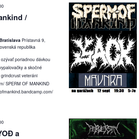
00
ankind /
Bratislava
Prístavná 9,
Slovenská republika
 ozývať poriadnou dávkou
vypalovačky a skočné
grindcrust veteráni
.com/ SPERM OF MANKIND
rmofmankind.bandcamp.com/
00
YOÐ a