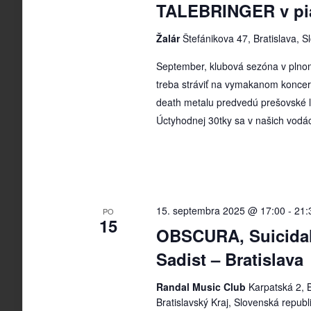
TALEBRINGER v piat
Žalár
Štefánikova 47, Bratislava, S
September, klubová sezóna v plnom
treba stráviť na vymakanom koncert
death metalu predvedú prešovské
Úctyhodnej 30tky sa v našich vodá
15. septembra 2025 @ 17:00
-
21:
PO
15
OBSCURA, Suicidal
Sadist – Bratislava
Randal Music Club
Karpatská 2, B
Bratislavský Kraj, Slovenská republ