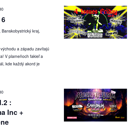
30
 6
 Banskobystrický kraj,
o východu a západu zavítajú
! V plameňoch fakieľ a
ál, kde každý akord je
30
.2 :
a Inc +
one