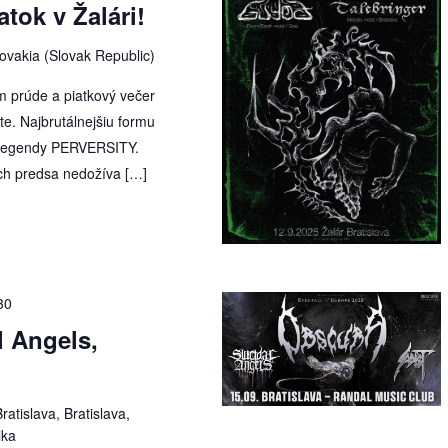
ok v Žalári!
lovakia (Slovak Republic)
 prúde a piatkový večer
e. Najbrutálnejšiu formu
 legendy PERVERSITY.
ch predsa nedožíva […]
30
 Angels,
ratislava, Bratislava,
ika