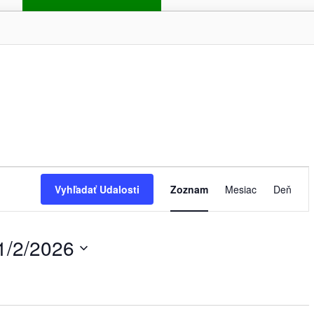
Udalosť
Navigácie
Vyhľadať Udalosti
Zoznam
Mesiac
Deň
Zobrazení
1/2/2026