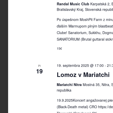
Randal Music Club
Karpatská 2, B
Bratislavský Kraj, Slovenská republ
Po úspešnom MoshPit Farm z minu
ďalším Warmupom plným blastbeat
Clube! Sanatorium, Sukkhu, Dogma 
SANATORIUM (Brutal guttaral sickn
15€
19. septembra 2025 @ 17:00
-
21:
PI
19
Lomoz v Mariatchi
Mariatchi Nitra
Mostná 35, Nitra, S
republika
19.9.2025Koncert angažovanej pies
(Black-Death metal) CRO https://d