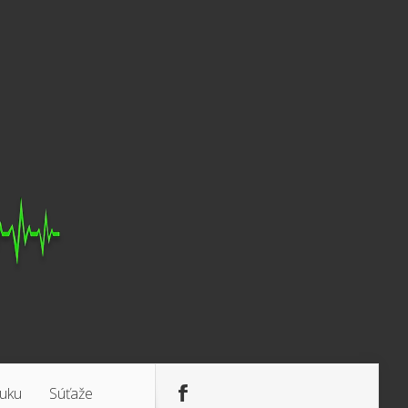
luku
Súťaže