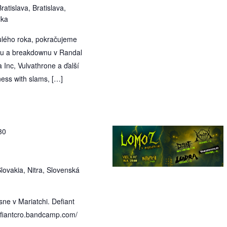
ratislava, Bratislava,
ika
lého roka, pokračujeme
u a breakdownu v Randal
Inc, Vulvathrone a ďalší
ess with slams, […]
30
lovakia, Nitra, Slovenská
ne v Mariatchi. Defiant
efiantcro.bandcamp.com/