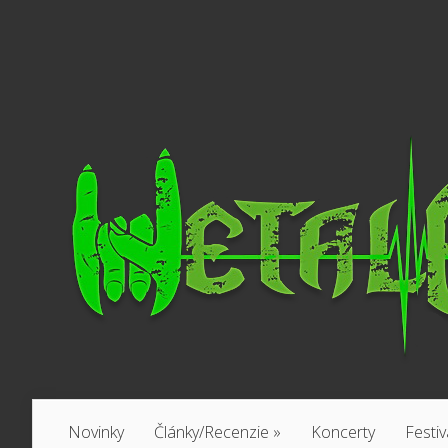
Novinky
Články/Recenzie
»
Koncerty
Festiv