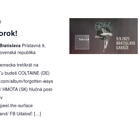
0
orok!
Bratislava
Prístavná 9,
Slovenská republika
emecka tretíkrát na
 Tu budeš COLTAINE (DE)
p.com/album/forgotten-ways
e/ HMOTA (SK) hlučná post-
ov
peel-the-surface
and/ FB Udalosť: […]