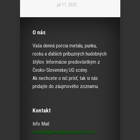
júl 11, 2025
O nás
Vaša denná porcia metalu, punku,
rocku a ďalších príbuzných hudobných
štýlov. Informácie predovšetkým z
Česko-Slovenskej UG scény.
Ak nechcete o nič prísť, tak si nás
pridajte do záujmového zoznamu.
Kontakt
Info Mail:
metalexpress@metalexpress.sk