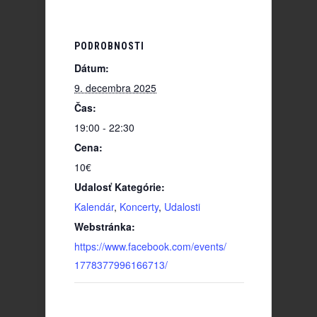
PODROBNOSTI
Dátum:
9. decembra 2025
Čas:
19:00 - 22:30
Cena:
10€
Udalosť Kategórie:
Kalendár
,
Koncerty
,
Udalosti
Webstránka:
https://www.facebook.com/events/
1778377996166713/