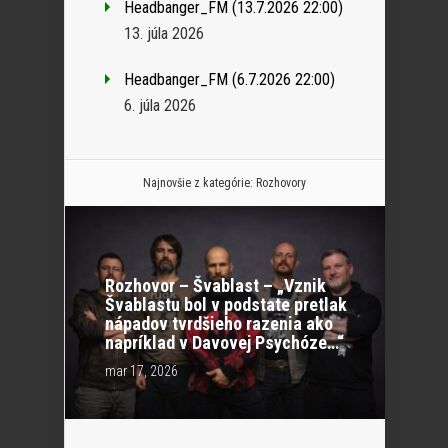
Headbanger_FM (13.7.2026 22:00)
13. júla 2026
Headbanger_FM (6.7.2026 22:00)
6. júla 2026
Najnovšie z kategórie:
Rozhovory
Rozhovor – Švablast – „Vznik
Švablastu bol v podstate pretlak
nápadov tvrdšieho razenia ako
napríklad v Davovej Psychóze…“
mar 17, 2026