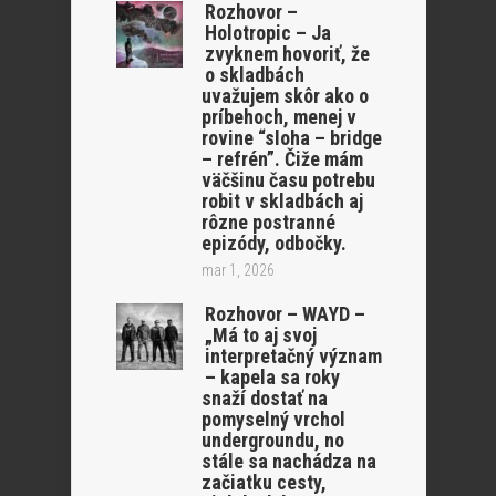
Rozhovor –
Holotropic – Ja
zvyknem hovoriť, že
o skladbách
uvažujem skôr ako o
príbehoch, menej v
rovine “sloha – bridge
– refrén”. Čiže mám
väčšinu času potrebu
robit v skladbách aj
rôzne postranné
epizódy, odbočky.
mar 1, 2026
Rozhovor – WAYD –
„Má to aj svoj
interpretačný význam
– kapela sa roky
snaží dostať na
pomyselný vrchol
undergroundu, no
stále sa nachádza na
začiatku cesty,