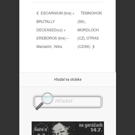
ESCARNIUM (bra) +
ŤEMNOHOŇ
BRUTALLY
(SK) ,
DECEASED(cz) +
MORDLOCH
EREBOROS (bra) –
(CZ), OTRAS
Mariatchi , Nitra
(CZ/SK)
Hľadať na stránke