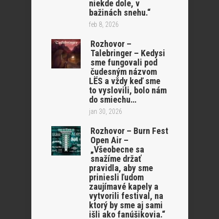
niekde dole, v
bažinách snehu.“
feb 8, 2026
Rozhovor –
Talebringer – Kedysi
sme fungovali pod
čudesným názvom
LËS a vždy keď sme
to vyslovili, bolo nám
do smiechu…
jan 30, 2026
Rozhovor – Burn Fest
Open Air –
„Všeobecne sa
snažíme držať
pravidla, aby sme
priniesli ľudom
zaujímavé kapely a
vytvorili festival, na
ktorý by sme aj sami
išli ako fanúšikovia.“