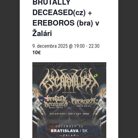
BRUTALLY
DECEASED(cz) +
EREBOROS (bra) v
Žalári
9. decembra 2025 @ 19:00
-
22:30
10€