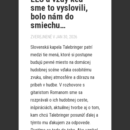
sme to vyslovili,
bolo nám do
smiechu…
ZVEREJNENÉ V JAN 30, 2026
Slovenská kapela Talebringer patrí
medzi tie mená, ktoré si postupne
budujú pevné miesto na domácej
hudobnej scéne vďaka osobitému
zvuku, silnej atmosfére a dôrazu na
príbeh v hudbe. V rozhovore s
gitaristom Romanom sme sa
rozprávali o ich hudobnej ceste,
inšpiráciách, aktuálnej tvorbe aj o tom,
kam chcú Talebringer posunúť ďalej a
týmto mu ďakujem za odpovede.