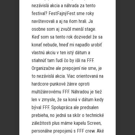
nezávislá akcia a náhrada za tento
festival? FestFajnýFest sme roky
navštevovali a aj na ňom hrali. Ja
osobne som aj zvučil menší stage.
Keď som sa tento rok dozvedel že sa
konať nebude, hneď mi napadlo urobiť
vlastnú akciu v ten istý dátum a
stiahnúť tam ľudí čo by išli na FFF.
Organizačne ale prepojení nie sme, je
to nezávislá akcia. Viac orientovaná na
hardcore-punkové žánre oproti
multižánrovému FFF. Náhradou je tiež
len v zmysle, že sa koná v dátum kedy
býval FFF. Spolupráca ale predsalen
prebieha, no jedná sa skôr o technické
záležitosti plus máme kapelu Screen,
personálne prepojenú s FFF crew. Aké