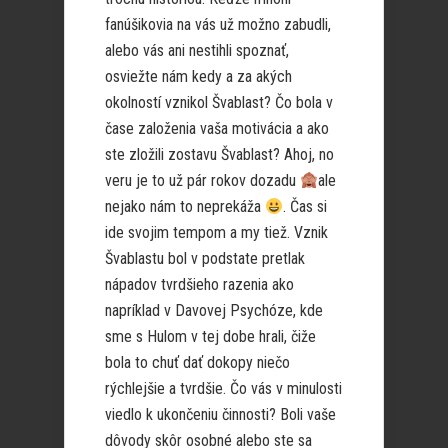
fanúšikovia na vás už možno zabudli,
alebo vás ani nestihli spoznať,
osviežte nám kedy a za akých
okolností vznikol Švablast? Čo bola v
čase založenia vaša motivácia a ako
ste zložili zostavu Švablast? Ahoj, no
veru je to už pár rokov dozadu
ale
nejako nám to neprekáža
. Čas si
ide svojim tempom a my tiež. Vznik
Švablastu bol v podstate pretlak
nápadov tvrdšieho razenia ako
napríklad v Davovej Psychóze, kde
sme s Hulom v tej dobe hrali, čiže
bola to chuť dať dokopy niečo
rýchlejšie a tvrdšie. Čo vás v minulosti
viedlo k ukončeniu činnosti? Boli vaše
dôvody skôr osobné alebo ste sa