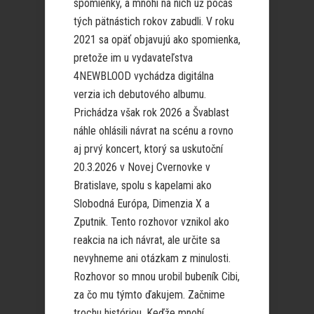
spomienky, a mnohí na nich už počas
tých pätnástich rokov zabudli. V roku
2021 sa opäť objavujú ako spomienka,
pretože im u vydavateľstva
4NEWBLOOD vychádza digitálna
verzia ich debutového albumu.
Prichádza však rok 2026 a Švablast
náhle ohlásili návrat na scénu a rovno
aj prvý koncert, ktorý sa uskutoční
20.3.2026 v Novej Cvernovke v
Bratislave, spolu s kapelami ako
Slobodná Európa, Dimenzia X a
Zputnik. Tento rozhovor vznikol ako
reakcia na ich návrat, ale určite sa
nevyhneme ani otázkam z minulosti.
Rozhovor so mnou urobil bubeník Cibi,
za čo mu týmto ďakujem. Začnime
trochu históriou. Keďže mnohí