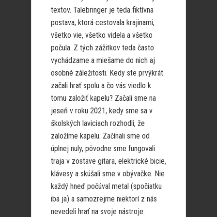
textov. Talebringer je teda fiktívna
postava, ktorá cestovala krajinami,
všetko vie, všetko videla a všetko
počula. Z tých zážitkov teda často
vychádzame a miešame do nich aj
osobné záležitosti. Kedy ste prvýkrát
začali hrať spolu a čo vás viedlo k
tomu založiť kapelu? Začali sme na
jeseň v roku 2021, kedy sme sa v
školských laviciach rozhodli, že
založíme kapelu. Začínali sme od
úplnej nuly, pôvodne sme fungovali
traja v zostave gitara, elektrické bicie,
klávesy a skúšali sme v obývačke. Nie
každý hneď počúval metal (spočiatku
iba ja) a samozrejme niektorí z nás
nevedeli hrať na svoje nástroje.