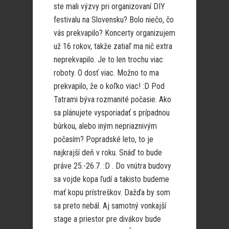
ste mali výzvy pri organizovaní DIY
festivalu na Slovensku? Bolo niečo, čo
vás prekvapilo? Koncerty organizujem
už 16 rokov, takže zatiaľ ma nič extra
neprekvapilo. Je to len trochu viac
roboty. O dosť viac. Možno to ma
prekvapilo, že o koľko viac! :D Pod
Tatrami býva rozmanité počasie. Ako
sa plánujete vysporiadať s prípadnou
búrkou, alebo iným nepriaznivým
počasím? Popradské leto, to je
najkrajší deň v roku. Snáď to bude
práve 25.-26.7. :D . Do vnútra budovy
sa vojde kopa ľudí a takisto budeme
mať kopu prístreškov. Dažďa by som
sa preto nebál. Aj samotný vonkajší
stage a priestor pre divákov bude