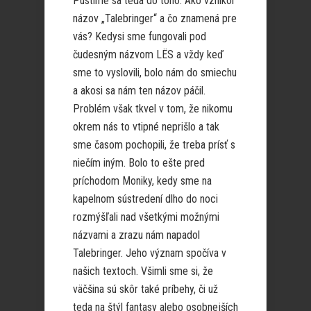
Pustíme sa teda do toho. Ako vznikol
názov „Talebringer“ a čo znamená pre
vás? Kedysi sme fungovali pod
čudesným názvom LËS a vždy keď
sme to vyslovili, bolo nám do smiechu
a akosi sa nám ten názov páčil.
Problém však tkvel v tom, že nikomu
okrem nás to vtipné neprišlo a tak
sme časom pochopili, že treba prísť s
niečím iným. Bolo to ešte pred
príchodom Moniky, kedy sme na
kapelnom sústredení dlho do noci
rozmýšľali nad všetkými možnými
názvami a zrazu nám napadol
Talebringer. Jeho význam spočíva v
našich textoch. Všimli sme si, že
väčšina sú skôr také príbehy, či už
teda na štýl fantasy alebo osobnejších