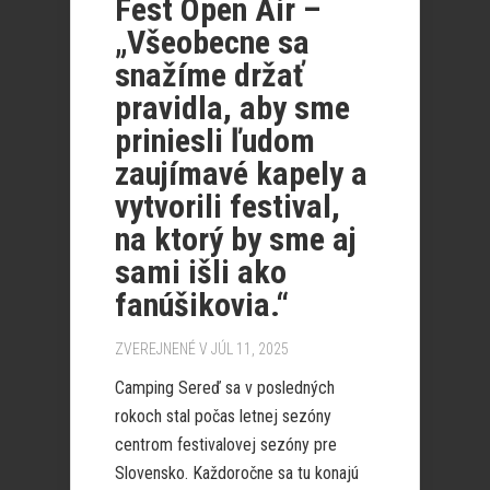
Fest Open Air –
„Všeobecne sa
snažíme držať
pravidla, aby sme
priniesli ľudom
zaujímavé kapely a
vytvorili festival,
na ktorý by sme aj
sami išli ako
fanúšikovia.“
ZVEREJNENÉ V JÚL 11, 2025
Camping Sereď sa v posledných
rokoch stal počas letnej sezóny
centrom festivalovej sezóny pre
Slovensko. Každoročne sa tu konajú