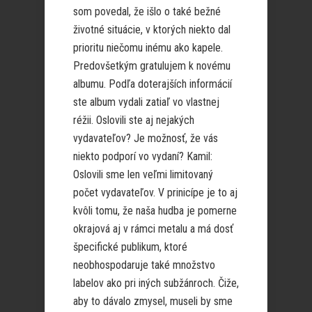
som povedal, že išlo o také bežné
životné situácie, v ktorých niekto dal
prioritu niečomu inému ako kapele.
Predovšetkým gratulujem k novému
albumu. Podľa doterajších informácií
ste album vydali zatiaľ vo vlastnej
réžii. Oslovili ste aj nejakých
vydavateľov? Je možnosť, že vás
niekto podporí vo vydaní? Kamil:
Oslovili sme len veľmi limitovaný
počet vydavateľov. V prinicípe je to aj
kvôli tomu, že naša hudba je pomerne
okrajová aj v rámci metalu a má dosť
špecifické publikum, ktoré
neobhospodaruje také množstvo
labelov ako pri iných subžánroch. Čiže,
aby to dávalo zmysel, museli by sme