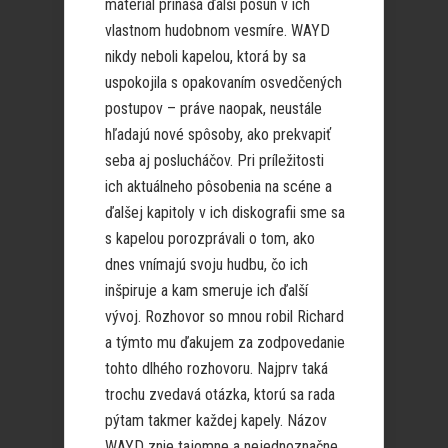
materiál prináša ďalší posun v ich
vlastnom hudobnom vesmíre. WAYD
nikdy neboli kapelou, ktorá by sa
uspokojila s opakovaním osvedčených
postupov – práve naopak, neustále
hľadajú nové spôsoby, ako prekvapiť
seba aj poslucháčov. Pri príležitosti
ich aktuálneho pôsobenia na scéne a
ďalšej kapitoly v ich diskografii sme sa
s kapelou porozprávali o tom, ako
dnes vnímajú svoju hudbu, čo ich
inšpiruje a kam smeruje ich ďalší
vývoj. Rozhovor so mnou robil Richard
a týmto mu ďakujem za zodpovedanie
tohto dlhého rozhovoru. Najprv taká
trochu zvedavá otázka, ktorú sa rada
pýtam takmer každej kapely. Názov
WAYD znie tajomne a nejednoznačne