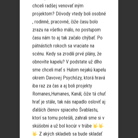
chceli radšej venovať iným
projektom? Dôvody vtedy boli osobné
, rodinné, pracovné, čiže času bolo
zrazu na všetko málo, no postupom
času nám to aj tak začalo chýbať. Po
pätnástich rokoch sa vraciate na
scénu. Kedy sa zrodili prvé plány, že
obnovíte kapelu? V podstate už dlho
sme chceli mať s Hulom nejakú kapelu
okrem Davovej Psychózy, ktorá hravá
iba raz za čas a aj boli projekty
Romanes,Humanes, Kanál, čiže tá chuť
hrať je stále, tak nás napadlo osloviť aj
ďalších členov spiaceho Švablastu,
ktorí sa tomu potešili, zahrali sme si v
skúšobni a už bol kocúr v trúbe
Z akých skladieb sa bude skladať