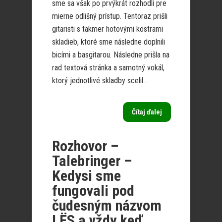
sme sa však po prvýkrát rozhodli pre
mierne odlišný prístup. Tentoraz prišli
gitaristi s takmer hotovými kostrami
skladieb, ktoré sme následne doplnili
bicími a basgitarou. Následne prišla na
rad textová stránka a samotný vokál,
ktorý jednotlivé skladby scelil...
Čítaj ďalej
Rozhovor –
Talebringer –
Kedysi sme
fungovali pod
čudesným názvom
LËS a vždy keď