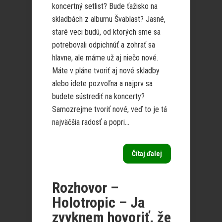
koncertný setlist? Bude ťažisko na
skladbách z albumu Švablast? Jasné,
staré veci budú, od ktorých sme sa
potrebovali odpichnúť a zohrať sa
hlavne, ale máme už aj niečo nové.
Máte v pláne tvoriť aj nové skladby
alebo idete pozvoľna a najprv sa
budete sústrediť na koncerty?
Samozrejme tvoriť nové, veď to je tá
najväčšia radosť a popri...
Čítaj ďalej
Rozhovor –
Holotropic – Ja
zvyknem hovoriť, že