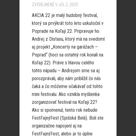
ZVEREJNENÉ V JÚL 2, 2025
AKCIA 22 je malý hudobný festival,
ktorý sa prvýkrát toto leto uskutoční v
Poprade na Koľaji 22. Pripravuje ho
Andrej z Distaxu, ktorý má na svedomí
aj projekt „Koncerty na garážach –
Poprad“ (hoci sa ostatný rok konali na
Koľaji 22). Práve s hlavou celého
tohto nápadu – Andrejom sme sa aj
porozprávali, aby nám priblížil čo nás
čaká a čo môžeme očakávať od tohto
mini festivalu. Ako vznikla myšlienka
zorganizovať festival na Koľaji 22?
Ako si spomenul, tento rok nebude
FestFajnýFest (Spišská Belá). Boli ste
organizačne napojení aj na
FestFajnýFest, alebo je to úplne