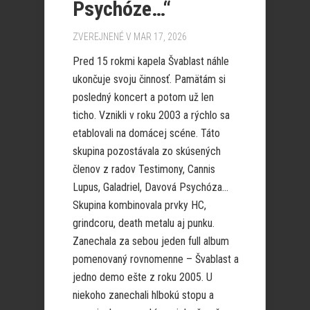
Psychóze…“
ZVEREJNENÉ V MAR 17, 2026
Pred 15 rokmi kapela Švablast náhle
ukončuje svoju činnosť. Pamätám si
posledný koncert a potom už len
ticho. Vznikli v roku 2003 a rýchlo sa
etablovali na domácej scéne. Táto
skupina pozostávala zo skúsených
členov z radov Testimony, Cannis
Lupus, Galadriel, Davová Psychóza…
Skupina kombinovala prvky HC,
grindcoru, death metalu aj punku.
Zanechala za sebou jeden full album
pomenovaný rovnomenne – Švablast a
jedno demo ešte z roku 2005. U
niekoho zanechali hlbokú stopu a