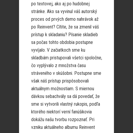
po textovej, ako aj po hudobnej
stránke. Ako sa vyvinul váš autorský
proces od prvých demo nahrávok až
po Reinvent? Cítite, že sa zmenil váš
prístup k skladaniu? Písanie skladieb
sa počas tohto obdobia postupne
vyvíjalo. V začiatkoch sme ku
skladbám pristupovali všetci spoločne,
čo vyplývalo z množstva času
stráveného v skúšobni. Postupne sme
však náš prístup prispôsobovali
aktuálnym možnostiam. S miernou
dávkou sebachvály sa dá povedať, že
sme si vytvorili vlastný rukopis, podľa
ktorého niektorí verní fanúšikovia
dokážu našu tvorbu rozpoznať. Pri
vzniku aktuálneho albumu Reinvent