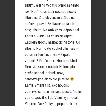
albumu a jeho vydaniu prišlo až tento
rok. Poďme sa teda pozrieť trochu
hlbšie na túto slovenskú stálicu na
scéne a pravdaže hlavne aj na ich
nový album. Na otázky mi odpovedali
Kamil a Vlado, za čo im ďakujem.
Začriem trochu naspäť do histórie. Od
albumu Permeate ubehol dlhší čas –
čo sa za ten čas u vás v kapele
zmenilo? Prečo sa rozhodli niektorí
členovia kapely opustiť Holotropic a
prečo naopak pribudli noví,
samozrejme ak to nie je tajne
.
Kamil: Zmenila sa, ako hovoríš,
zostava, čo je asi najviac počuteľné na
poste speváka, kde Veina vystriedal
Vladimír. Vo všetkých prípadoch, by