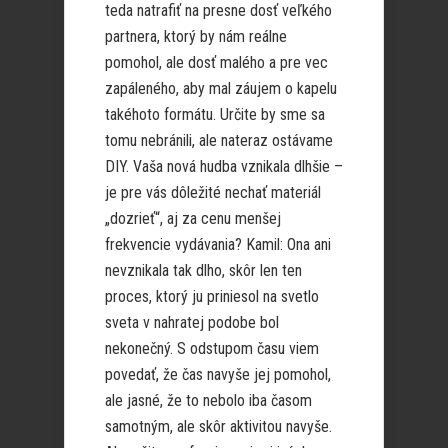
teda natrafiť na presne dosť veľkého
partnera, ktorý by nám reálne
pomohol, ale dosť malého a pre vec
zapáleného, aby mal záujem o kapelu
takéhoto formátu. Určite by sme sa
tomu nebránili, ale nateraz ostávame
DIY. Vaša nová hudba vznikala dlhšie –
je pre vás dôležité nechať materiál
„dozrieť“, aj za cenu menšej
frekvencie vydávania? Kamil: Ona ani
nevznikala tak dlho, skôr len ten
proces, ktorý ju priniesol na svetlo
sveta v nahratej podobe bol
nekonečný. S odstupom času viem
povedať, že čas navyše jej pomohol,
ale jasné, že to nebolo iba časom
samotným, ale skôr aktivitou navyše.