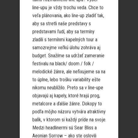
line-upu je vždy trochu veda. Chce to
veľa plánovania, ako line-up zladiť tak,
aby sa stretli naše predstavy s
predstavami ľudí, aby sa termíny
zladili s termínmi kapelných tour a
samozrejme veľkú úlohu zohráva aj
budget. Snažíme sa udržať zameranie
festivalu na black/ doom / folk /
melodické žánre, ale nefixujeme sa na
to úplne, lebo trošku variability ešte
nikomu neublížilo. Preto sa v line-upe
objavajú aj kapely, ktoré hrajú prog,
metalcore a ďalšie žánre. Dokopy to
podľa môjho názoru vytvára atraktívny
balík, v ktorom si každý príde na svoje.
Medzi headlinermi sú Sear Bliss a
Aeonian Sorrow – ako ste oslovili