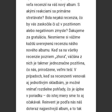
veľa recenzií na váš nový album. S
akými reakciami sa primárne
stretávate? Bola nejaká recenzia, čo
by vás zaskočila či už v pozitívnom
alebo negatívnom zmysle? Ďakujeme
za gratuláciu. Nesmierne si vážime
každú uverejnenú recenziu nášho
nového albumu. Keď sa na všetky
recenzie pozriem „zhora“, väčšina z
nich je takmer jednoznačne pozitívna,
čo nás, prirodzene, veľmi teší. V
prípadoch, keď sa recenzenti venovali
aj jednotlivým skladbám, je možné
vnímať rozdielne pohľady, čo je úplne
v poriadku – do istej miery sme to aj
očakávali. Reinvent je podľa nás náš
doteraz najpestrejší album, a to tak