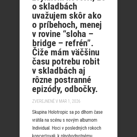
o skladbách
uvažujem skôr ako
o príbehoch, menej
v rovine “sloha –
bridge – refrén”.
Čiže mám väčšinu
času potrebu robit
v skladbách aj
rôzne postranné
epizódy, odbočky.
ZVEREJNENÉ V MAR 1, 2026
Skupina Holotropic sa po dlhom čase
vrátila na scénu s novým albumom
Individual. Hoci v posledných rokoch
koncertovali, k plnohodnotnému