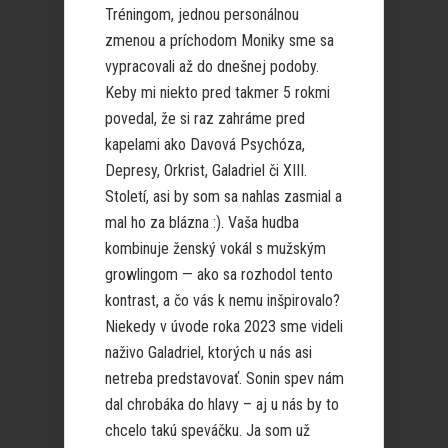
Tréningom, jednou personálnou
zmenou a príchodom Moniky sme sa
vypracovali až do dnešnej podoby.
Keby mi niekto pred takmer 5 rokmi
povedal, že si raz zahráme pred
kapelami ako Davová Psychóza,
Depresy, Orkrist, Galadriel či XIII.
Století, asi by som sa nahlas zasmial a
mal ho za blázna :). Vaša hudba
kombinuje ženský vokál s mužským
growlingom — ako sa rozhodol tento
kontrast, a čo vás k nemu inšpirovalo?
Niekedy v úvode roka 2023 sme videli
naživo Galadriel, ktorých u nás asi
netreba predstavovať. Sonin spev nám
dal chrobáka do hlavy – aj u nás by to
chcelo takú speváčku. Ja som už