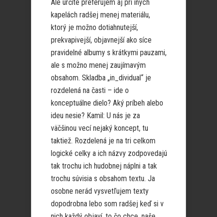
Ale určite preferujem aj pri iných
kapelách radšej menej materiálu,
ktorý je možno dotiahnutejší,
prekvapivejší, objavnejší ako síce
pravidelné albumy s krátkymi pauzami,
ale s možno menej zaujímavým
obsahom. Skladba „in_dividual“ je
rozdelená na časti – ide o
konceptuálne dielo? Aký príbeh alebo
ideu nesie? Kamil: U nás je za
väčšinou vecí nejaký koncept, tu
taktiež. Rozdelená je na tri celkom
logické celky a ich názvy zodpovedajú
tak trochu ich hudobnej náplni a tak
trochu súvisia s obsahom textu. Ja
osobne nerád vysvetľujem texty
dopodrobna lebo som radšej keď si v
nich každý objaví, to čo chce, naše