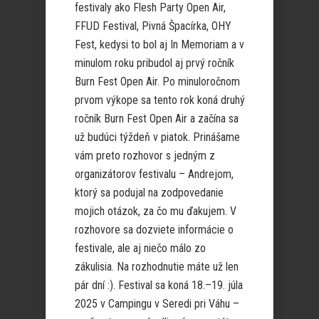
festivaly ako Flesh Party Open Air,
FFUD Festival, Pivná Špacírka, OHY
Fest, kedysi to bol aj In Memoriam a v
minulom roku pribudol aj prvý ročník
Burn Fest Open Air. Po minuloročnom
prvom výkope sa tento rok koná druhý
ročník Burn Fest Open Air a začína sa
už budúci týždeň v piatok. Prinášame
vám preto rozhovor s jedným z
organizátorov festivalu – Andrejom,
ktorý sa podujal na zodpovedanie
mojich otázok, za čo mu ďakujem. V
rozhovore sa dozviete informácie o
festivale, ale aj niečo málo zo
zákulisia. Na rozhodnutie máte už len
pár dní :). Festival sa koná 18.–19. júla
2025 v Campingu v Seredi pri Váhu –