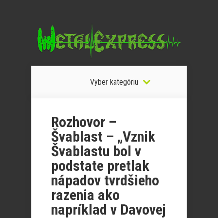
Vyber kategóriu
Rozhovor –
Švablast – „Vznik
Švablastu bol v
podstate pretlak
nápadov tvrdšieho
razenia ako
napríklad v Davovej