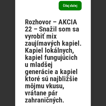
Čítaj ďalej
Rozhovor – AKCIA
22 – Snažil som sa
vyrobiť mix
zaujímavých kapiel.
Kapiel lokálnych,
kapiel fungujúcich
u mladšej
generácie a kapiel
ktoré sú najbližšie
môjmu vkusu,
vrátane pár
zahraničných.