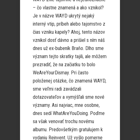
– čo vlastne znamená a ako vznikol?
Je v názve WAYD ukrytý nejaký
interný vtip, príbeh alebo tajomstvo z
čias vzniku kapely? Ahoj, tento názov
vznikol dosť dávno a prišiel s ním náš
dnes už ex-bubeník Braňo. Dlho sme
význam tejto skratky tajili, ale môžem
prezradiť, že na začiatku to bolo
WeAreYourDismay. Pri často
položenej otázke, čo znamená WAYD,
sme veľmi radi zavádzali
dotazovateľov a vymýšľali sme nové
významy. Asi najviac, mne osobne,
dnes sedí WhatAreYouDoing. Poďme
sa však venovať trochu novému
albumu. Predovšetkým gratulujem k
vydaniu Reinvent. Už vyšlo pomerne