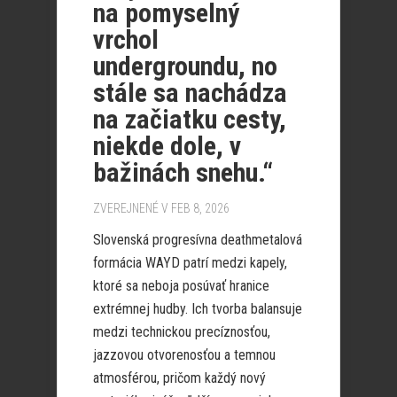
na pomyselný
vrchol
undergroundu, no
stále sa nachádza
na začiatku cesty,
niekde dole, v
bažinách snehu.“
ZVEREJNENÉ V FEB 8, 2026
Slovenská progresívna deathmetalová
formácia WAYD patrí medzi kapely,
ktoré sa neboja posúvať hranice
extrémnej hudby. Ich tvorba balansuje
medzi technickou precíznosťou,
jazzovou otvorenosťou a temnou
atmosférou, pričom každý nový