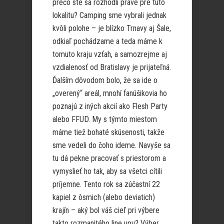
prečo ste sa rozhodli práve pre túto
lokalitu? Camping sme vybrali jednak
kvôli polohe – je blízko Trnavy aj Šale,
odkiaľ pochádzame a teda máme k
tomuto kraju vzťah, a samozrejme aj
vzdialenosť od Bratislavy je prijateľná.
Ďalším dôvodom bolo, že sa ide o
„overený“ areál, mnohí fanúšikovia ho
poznajú z iných akcií ako Flesh Party
alebo FFUD. My s týmto miestom
máme tiež bohaté skúsenosti, takže
sme vedeli do čoho ideme. Navyše sa
tu dá pekne pracovať s priestorom a
vymyslieť ho tak, aby sa všetci cítili
príjemne. Tento rok sa zúčastní 22
kapiel z ôsmich (alebo deviatich)
krajín – aký bol váš cieľ pri výbere
takto rozmanitého line upu? Výber