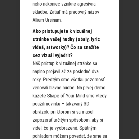
neho nakoniec vznikne agresívna
skladba. Zatiaľ má pracovný názov
Allium Ursinum.
Ako pristupujete k vizuálnej
stránke vašej hudby (obaly, lyric
videá, artworky)? Čo sa snažíte
cez vizuál vyjadriť?
Náš prístup k vizuálnej stránke sa
naplno prejavil až za posledné dva
roky. Predtým sme všetku pozornosť
venovali hlavne hudbe. Na prvej demo
kazete Shape of Your Mind sme vtedy
použili novinku – takzvaný 3D
obrázok, pri ktorom si sa musel
zapozerať určitým spôsobom, aby si
videl, čo je vyobrazené. Spätným
pohľadom môžem povedať, že sme sa