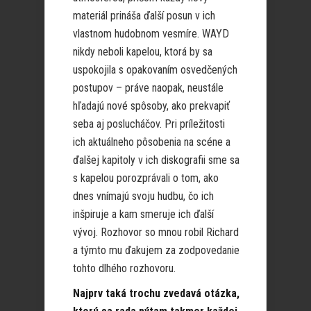
materiál prináša ďalší posun v ich
vlastnom hudobnom vesmíre. WAYD
nikdy neboli kapelou, ktorá by sa
uspokojila s opakovaním osvedčených
postupov – práve naopak, neustále
hľadajú nové spôsoby, ako prekvapiť
seba aj poslucháčov. Pri príležitosti
ich aktuálneho pôsobenia na scéne a
ďalšej kapitoly v ich diskografii sme sa
s kapelou porozprávali o tom, ako
dnes vnímajú svoju hudbu, čo ich
inšpiruje a kam smeruje ich ďalší
vývoj. Rozhovor so mnou robil Richard
a týmto mu ďakujem za zodpovedanie
tohto dlhého rozhovoru.
Najprv taká trochu zvedavá otázka,