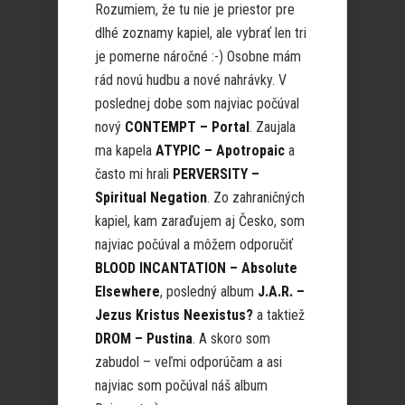
Rozumiem, že tu nie je priestor pre
dlhé zoznamy kapiel, ale vybrať len tri
je pomerne náročné :-) Osobne mám
rád novú hudbu a nové nahrávky. V
poslednej dobe som najviac počúval
nový
CONTEMPT – Portal
. Zaujala
ma kapela
ATYPIC – Apotropaic
a
často mi hrali
PERVERSITY –
Spiritual Negation
. Zo zahraničných
kapiel, kam zaraďujem aj Česko, som
najviac počúval a môžem odporučiť
BLOOD INCANTATION – Absolute
Elsewhere
, posledný album
J.A.R. –
Jezus Kristus Neexistus?
a taktiež
DROM – Pustina
. A skoro som
zabudol – veľmi odporúčam a asi
najviac som počúval náš album