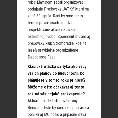
rok s Martinom začali organizovať
podujatie Prešovské JATKY, ktoré sa
koná 30. apríla. Radi by sme tento
termín pevne usadili medzi
rešpektované akcie venované
extrémnej hudbe. Spomenúť musím aj
prešovský klub Stromoradie, kde na
jeseň pravidelne organizujeme
Decadance Fest.
Klasická otázka sa týka ako vždy
vašich plánov do budúcnosti. Čo
plánujete v tomto roku priniesť?
Môžeme ešte očakávať aj tento
rok od vás nejaké prekvapenie?
Aktuálne bude k dispozícii vinyl
Reinvent. Ešte by sme radi pripravili a
ponúkli aj MC nosič a prípadne ďalší