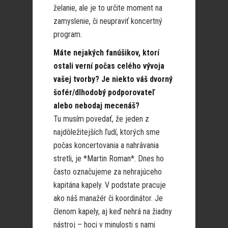
želanie, ale je to určite moment na
zamyslenie, či neupraviť koncertný
program.
Máte nejakých fanúšikov, ktorí
ostali verní počas celého vývoja
vašej tvorby? Je niekto váš dvorný
šofér/dlhodobý podporovateľ
alebo nebodaj mecenáš?
Tu musím povedať, že jeden z
najdôležitejších ľudí, ktorých sme
počas koncertovania a nahrávania
stretli, je *Martin Roman*. Dnes ho
často označujeme za nehrajúceho
kapitána kapely. V podstate pracuje
ako náš manažér či koordinátor. Je
členom kapely, aj keď nehrá na žiadny
nástroj – hoci v minulosti s nami