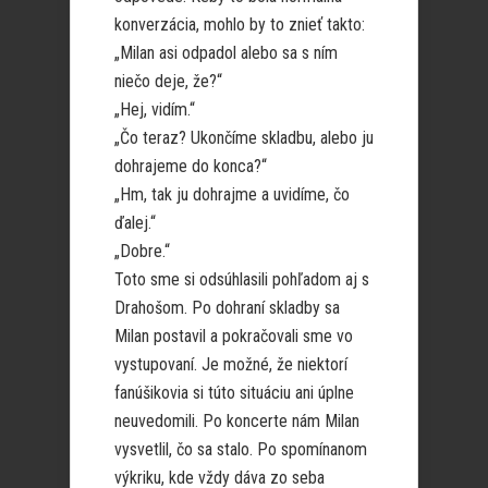
konverzácia, mohlo by to znieť takto:
„Milan asi odpadol alebo sa s ním
niečo deje, že?“
„Hej, vidím.“
„Čo teraz? Ukončíme skladbu, alebo ju
dohrajeme do konca?“
„Hm, tak ju dohrajme a uvidíme, čo
ďalej.“
„Dobre.“
Toto sme si odsúhlasili pohľadom aj s
Drahošom. Po dohraní skladby sa
Milan postavil a pokračovali sme vo
vystupovaní. Je možné, že niektorí
fanúšikovia si túto situáciu ani úplne
neuvedomili. Po koncerte nám Milan
vysvetlil, čo sa stalo. Po spomínanom
výkriku, kde vždy dáva zo seba