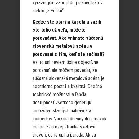
výraznejšie zapojil do písania textov
niekto „z vonku“.
Keďže ste staršia kapela a zažili
ste toho už veľa, môžete
porovnávať. Ako vnímate súčasnú
slovenskú metalovú scénu v
porovnaní s tým, keď ste začínali?
Asi to ani neviem úplne objektívne
porovnať, ale môžem povedať, že
súčasná slovenská metalová scéna je
nesmierne pestrá a kvalitná. Dnešné
technické možnosti a ľahšia
dostupnosť všetkého generujú
množstvo skvelých nahrávok aj
koncertov. Väčšina dnešných nahrávok
má po zvukovej stránke svetovú
úroveň, čo je úplná paráda. Ak sa