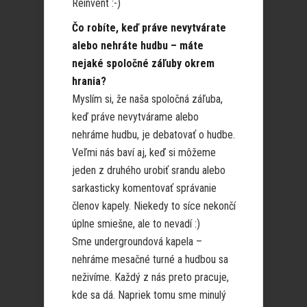
Reinvent :-)
Čo robíte, keď práve nevytvárate
alebo nehráte hudbu – máte
nejaké spoločné záľuby okrem
hrania?
Myslím si, že naša spoločná záľuba,
keď práve nevytvárame alebo
nehráme hudbu, je debatovať o hudbe.
Veľmi nás baví aj, keď si môžeme
jeden z druhého urobiť srandu alebo
sarkasticky komentovať správanie
členov kapely. Niekedy to síce nekončí
úplne smiešne, ale to nevadí :)
Sme undergroundová kapela –
nehráme mesačné turné a hudbou sa
neživíme. Každý z nás preto pracuje,
kde sa dá. Napriek tomu sme minulý