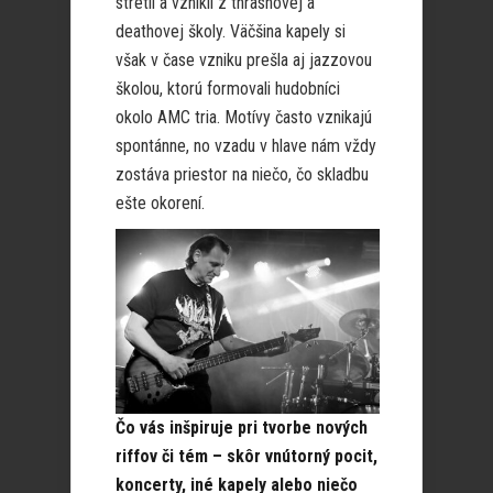
stretli a vznikli z thrashovej a
deathovej školy. Väčšina kapely si
však v čase vzniku prešla aj jazzovou
školou, ktorú formovali hudobníci
okolo AMC tria. Motívy často vznikajú
spontánne, no vzadu v hlave nám vždy
zostáva priestor na niečo, čo skladbu
ešte okorení.
Čo vás inšpiruje pri tvorbe nových
riffov či tém – skôr vnútorný pocit,
koncerty, iné kapely alebo niečo