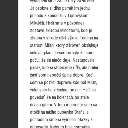
vystúpení sme za tie roky zažili viac.
Ja osobne si dlho pamätám jednu
príhodu z koncertu v Liptovskom
Mikuláši. Hrali sme v pôvodnej
zostave skladbu Mindstorm, kde je
zhruba v strede dlhý výkrik. Ten má na
starosti Milan, ktorý zároveň obsluhuje
sólovú gitaru. Tesne po výkriku som
počul, že sa niečo deje. Nastupovala
pasáž, kde si striedame riffy, ale druhú
časť som nepočul úplne dobre. Keď
som sa pozrel doprava, kde bol Milan,
videl som ho v čudnej pozícii – dá sa
povedať, že na kolenách, no stále
držiac gitaru. V tom momente som sa
otočil na nášho bubeníka Braňa, a
pohľadom sme si vymenili otázky a
odpovede. Keby to bola normálna