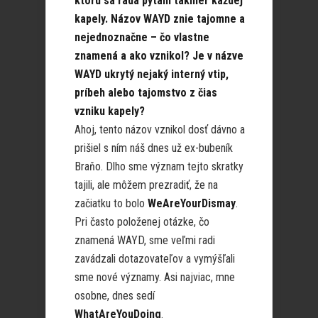
ktorú sa rada pýtam takmer každej
kapely. Názov WAYD znie tajomne a
nejednoznačne – čo vlastne
znamená a ako vznikol? Je v názve
WAYD ukrytý nejaký interný vtip,
príbeh alebo tajomstvo z čias
vzniku kapely?
Ahoj, tento názov vznikol dosť dávno a
prišiel s ním náš dnes už ex-bubeník
Braňo. Dlho sme význam tejto skratky
tajili, ale môžem prezradiť, že na
začiatku to bolo
WeAreYourDismay
.
Pri často položenej otázke, čo
znamená WAYD, sme veľmi radi
zavádzali dotazovateľov a vymýšľali
sme nové významy. Asi najviac, mne
osobne, dnes sedí
WhatAreYouDoing
.