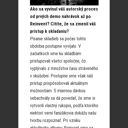
Ako sa vyvinul váš autorský proces
od prvých demo nahrávok až po
Reinvent? Cítite, že sa zmenil váš
prístup k skladaniu?
Písanie skladieb sa počas tohto
obdobia postupne vyvíjalo. V
začiatkoch sme ku skladbám
pristupovali všetci spoločne, čo
vyplývalo z množstva času stráveného
v skúšobni. Postupne sme však náš
prístup prispôsobovali aktuálnym
možnostiam. S miernou dávkou
sebachvály sa dá povedať, že sme si
vytvorili vlastný rukopis, podľa ktorého
niektorí verní fanúšikovia dokážu našu
tvorbu rozpoznať. Pri vzniku
aktuálneho albumu Reinvent sme sa