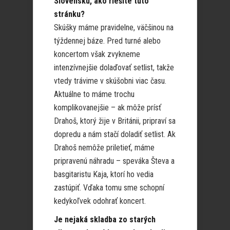
Slovensku, ako riešite túto
stránku?
Skúšky máme pravidelne, väčšinou na
týždennej báze. Pred turné alebo
koncertom však zvykneme
intenzívnejšie dolaďovať setlist, takže
vtedy trávime v skúšobni viac času.
Aktuálne to máme trochu
komplikovanejšie – ak môže prísť
Drahoš, ktorý žije v Británii, pripraví sa
dopredu a nám stačí doladiť setlist. Ak
Drahoš nemôže priletieť, máme
pripravenú náhradu – speváka Števa a
basgitaristu Kaja, ktorí ho vedia
zastúpiť. Vďaka tomu sme schopní
kedykoľvek odohrať koncert.
Je nejaká skladba zo starých