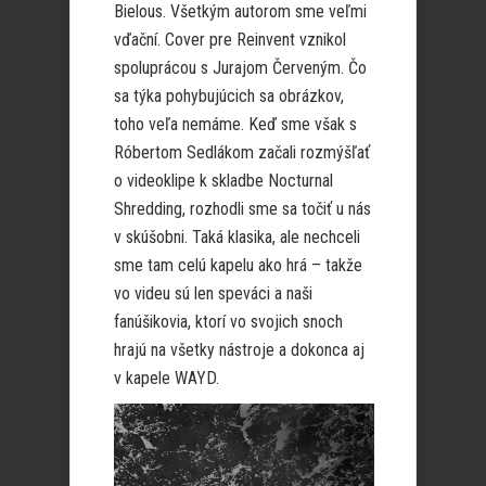
Bielous. Všetkým autorom sme veľmi
vďační. Cover pre Reinvent vznikol
spoluprácou s Jurajom Červeným. Čo
sa týka pohybujúcich sa obrázkov,
toho veľa nemáme. Keď sme však s
Róbertom Sedlákom začali rozmýšľať
o videoklipe k skladbe Nocturnal
Shredding, rozhodli sme sa točiť u nás
v skúšobni. Taká klasika, ale nechceli
sme tam celú kapelu ako hrá – takže
vo videu sú len speváci a naši
fanúšikovia, ktorí vo svojich snoch
hrajú na všetky nástroje a dokonca aj
v kapele WAYD.