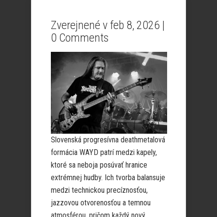
Zverejnené v feb 8, 2026 |
0 Comments
Slovenská progresívna deathmetalová
formácia WAYD patrí medzi kapely,
ktoré sa neboja posúvať hranice
extrémnej hudby. Ich tvorba balansuje
medzi technickou precíznosťou,
jazzovou otvorenosťou a temnou
atmosférou, pričom každý nový