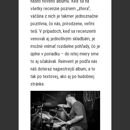
nášho nového albumu. Keď sa na
všetky recenzie pozriem „zhora“,
väčšina z nich je takmer jednoznačne
pozitívna, čo nás, prirodzene, veľmi
teší. V prípadoch, keď sa recenzenti
venovali aj jednotlivým skladbám, je
možné vnímať rozdielne pohľady, čo je
úplne v poriadku – do istej miery sme
to aj očakávali. Reinvent je podľa nás
náš doteraz najpestrejší album, a to
tak po textovej, ako aj po hudobnej
stránke.