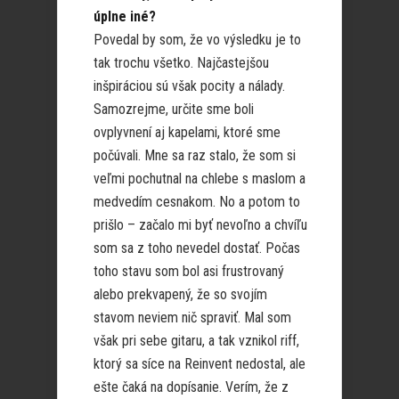
úplne iné?
Povedal by som, že vo výsledku je to
tak trochu všetko. Najčastejšou
inšpiráciou sú však pocity a nálady.
Samozrejme, určite sme boli
ovplyvnení aj kapelami, ktoré sme
počúvali. Mne sa raz stalo, že som si
veľmi pochutnal na chlebe s maslom a
medvedím cesnakom. No a potom to
prišlo – začalo mi byť nevoľno a chvíľu
som sa z toho nevedel dostať. Počas
toho stavu som bol asi frustrovaný
alebo prekvapený, že so svojím
stavom neviem nič spraviť. Mal som
však pri sebe gitaru, a tak vznikol riff,
ktorý sa síce na Reinvent nedostal, ale
ešte čaká na dopísanie. Verím, že z