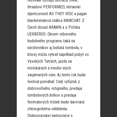
festivale vystúpi domáca SÍRA,
thrashoví PERFORMED, nitrianski
djentcoreisti AS THEY RISE a pagan
blackmetalová stálica RAMCHAT. Z
Čiech dorazí ARAWN a z Poľska
UERBEROS. Okrem výborného
hudobného programu čaká na
návštevníkov aj bohatá tombola, v
ktorej môžu vyhrať napríklad pobyt vo
Vysokých Tatrách, jazdu na
motokárach a mnoho iných
zaujímavých cien. Aj tento rok bude
festival pomáhať. Celý výťažok z
dobrovoľného vstupného, predaja
tombolových lístkov a predaja
festivalových tričiek bude darovaný
chirurgickému oddeleniu
Dolnooravskej nemocnice s