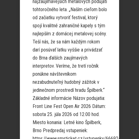
najzaujímavejších metalových podujatí
tohtoročného leta. „Naším cieľom bolo
od začiatku vytvoriť festival, ktorý
spojí kvalitné zahraničné kapely s tým
najlepším z domácej metalovej scény.
Teší nás, že sa nám každým rokom
darí posúvať latku vyššie a privádzať
do Brna ďalších zaujímavých
interpretov. Veríme, že tretí ročník
ponúkne návštevníkom
nezabudnuteľný hudobný zážitok v
jedinečnom prostredí hradu Špilberk.“
Základné informácie Názov podujatia:
Front Line Fest Open Air 2026 Dátum:
sobota 25. júla 2026 od 12.00 hod.
Miesto konania: Letné kino Špilberk,
Brno Predpredaj vstupeniek:
https://www.smsticket.cz/vstupenky/66692-