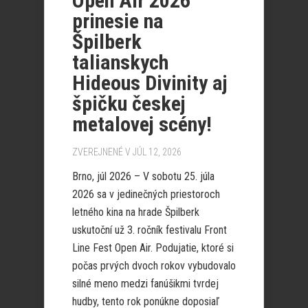
Open Air 2026
prinesie na
Špilberk
talianskych
Hideous Divinity aj
špičku českej
metalovej scény!
ZVEREJNENÉ V JÚL 12, 2026
Brno, júl 2026 – V sobotu 25. júla
2026 sa v jedinečných priestoroch
letného kina na hrade Špilberk
uskutoční už 3. ročník festivalu Front
Line Fest Open Air. Podujatie, ktoré si
počas prvých dvoch rokov vybudovalo
silné meno medzi fanúšikmi tvrdej
hudby, tento rok ponúkne doposiaľ