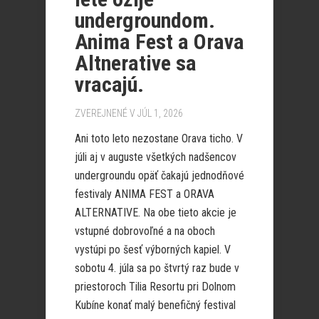
undergroundom.
Anima Fest a Orava
Altnerative sa
vracajú.
ZVEREJNENÉ V JÚL 1, 2026
Ani toto leto nezostane Orava ticho. V
júli aj v auguste všetkých nadšencov
undergroundu opäť čakajú jednodňové
festivaly ANIMA FEST a ORAVA
ALTERNATIVE. Na obe tieto akcie je
vstupné dobrovoľné a na oboch
vystúpi po šesť výborných kapiel. V
sobotu 4. júla sa po štvrtý raz bude v
priestoroch Tilia Resortu pri Dolnom
Kubíne konať malý benefičný festival