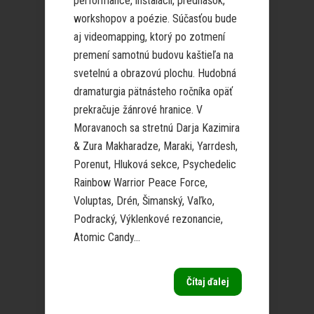
performance, inštalácií, prednášok,
workshopov a poézie. Súčasťou bude
aj videomapping, ktorý po zotmení
premení samotnú budovu kaštieľa na
svetelnú a obrazovú plochu. Hudobná
dramaturgia pätnásteho ročníka opäť
prekračuje žánrové hranice. V
Moravanoch sa stretnú Darja Kazimira
& Zura Makharadze, Maraki, Yarrdesh,
Porenut, Hluková sekce, Psychedelic
Rainbow Warrior Peace Force,
Voluptas, Drén, Šimanský, Vaľko,
Podracký, Výklenkové rezonancie,
Atomic Candy...
Čítaj ďalej