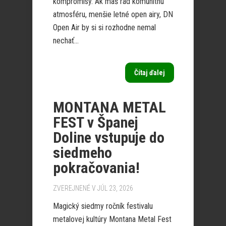
kompromisy. Ak máš rád komunitnú
atmosféru, menšie letné open airy, DN
Open Air by si si rozhodne nemal
nechať...
Čítaj ďalej
MONTANA METAL
FEST v Španej
Doline vstupuje do
siedmeho
pokračovania!
ZVEREJNENÉ V JÚL 23, 2026
Magický siedmy ročník festivalu
metalovej kultúry Montana Metal Fest