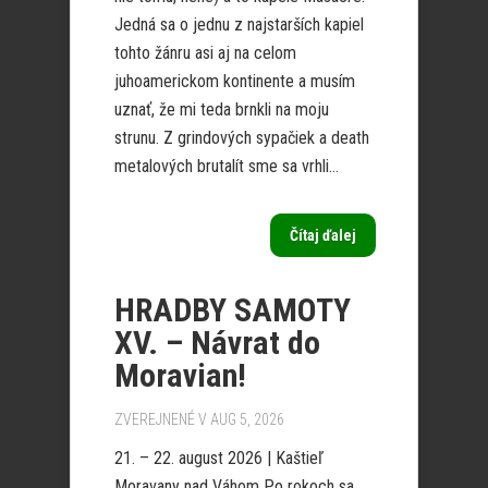
Jedná sa o jednu z najstarších kapiel
tohto žánru asi aj na celom
juhoamerickom kontinente a musím
uznať, že mi teda brnkli na moju
strunu. Z grindových sypačiek a death
metalových brutalít sme sa vrhli...
Čítaj ďalej
HRADBY SAMOTY
XV. – Návrat do
Moravian!
ZVEREJNENÉ V AUG 5, 2026
21. – 22. august 2026 | Kaštieľ
Moravany nad Váhom Po rokoch sa