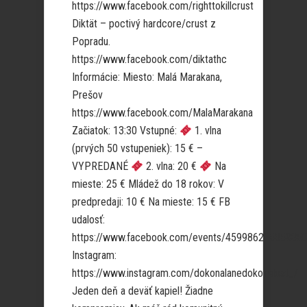
https://www.facebook.com/righttokillcrust
Diktät – poctivý hardcore/crust z
Popradu.
https://www.facebook.com/diktathc
Informácie: Miesto: Malá Marakana,
Prešov
https://www.facebook.com/MalaMarakana
Začiatok: 13:30 Vstupné:
1. vlna
(prvých 50 vstupeniek): 15 € –
VYPREDANÉ
2. vlna: 20 €
Na
mieste: 25 € Mládež do 18 rokov: V
predpredaji: 10 € Na mieste: 15 € FB
udalosť:
https://www.facebook.com/events/45998621535935
Instagram:
https://www.instagram.com/dokonalanedokonalost_/
Jeden deň a deväť kapiel! Žiadne