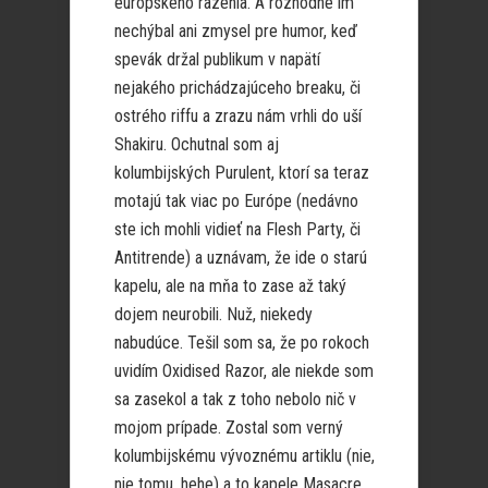
európskeho razenia. A rozhodne im
nechýbal ani zmysel pre humor, keď
spevák držal publikum v napätí
nejakého prichádzajúceho breaku, či
ostrého riffu a zrazu nám vrhli do uší
Shakiru. Ochutnal som aj
kolumbijských Purulent, ktorí sa teraz
motajú tak viac po Európe (nedávno
ste ich mohli vidieť na Flesh Party, či
Antitrende) a uznávam, že ide o starú
kapelu, ale na mňa to zase až taký
dojem neurobili. Nuž, niekedy
nabudúce. Tešil som sa, že po rokoch
uvidím Oxidised Razor, ale niekde som
sa zasekol a tak z toho nebolo nič v
mojom prípade. Zostal som verný
kolumbijskému vývoznému artiklu (nie,
nie tomu, hehe) a to kapele Masacre.