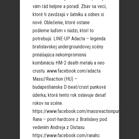
vám rád helpne a poradí. Zbav sa vecí,
ktoré ti zavdzajú v šatníku a odnes si
nové. Oblečenie, ktoré ostane
pošleme luďom v núdzi, ktorí to
potrebujú. LINE-UP Adacta – legenda
bratislavskej undergroundovej scény
prinášajúca nekompromisnú
kombináciu HM-2 death metalu a neo
crustu. www.facebook.com/adacta
Mass//Reaction (HU) –
budapeštianska D-beat/crust punková
úderka, ktorá tento rok oslavuje desať
rokov na scéne.
https://www.facebook.com/massreactionpunk
Rana – post-hardcore z Bratislavy pod
vedením Andreja z Distaxu.
https://www.facebook.com/ranahc