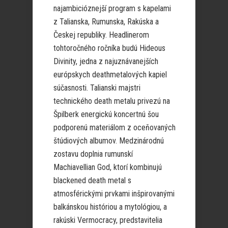
najambicióznejší program s kapelami
z Talianska, Rumunska, Rakúska a
Českej republiky. Headlinerom
tohtoročného ročníka budú Hideous
Divinity, jedna z najuznávanejších
európskych deathmetalových kapiel
súčasnosti. Talianski majstri
technického death metalu privezú na
Špilberk energickú koncertnú šou
podporenú materiálom z oceňovaných
štúdiových albumov. Medzinárodnú
zostavu doplnia rumunskí
Machiavellian God, ktorí kombinujú
blackened death metal s
atmosférickými prvkami inšpirovanými
balkánskou históriou a mytológiou, a
rakúski Vermocracy, predstavitelia