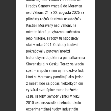
Hradby Samoty vracajú do Moravian
nad Váhom. 21. a 22. augusta 2026 sa
pätnásty ročník festivalu uskutoční v
Kaštieli Moravany nad Váhom, na
mieste, ktoré je výraznou súčasťou
jeho histórie. Hradby tu naposledy
stáli v roku 2021. Odvtedy festival
pokračoval v putovaní medzi
historickými objektmi a pamiatkami na
Slovensku aj v Česku. Teraz sa vracia
späť – a spolu s ním aj množstvo ľudí,
ktorí si Moravany pamätajú ako jedno
z miest, kde sa počas niekoľkých dní
vytváral svet úplne mimo bežného
času. Hradby Samoty vznikli v roku
2010 ako nezávislé stretnutie okolo
experimentálnej hudby, industriálu,