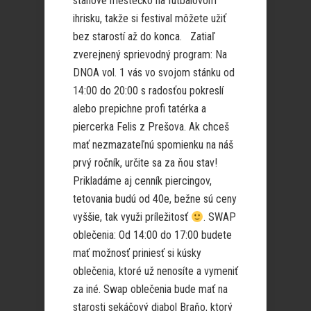
stanové mestečko na futbalovom
ihrisku, takže si festival môžete užiť
bez starostí až do konca. Zatiaľ
zverejnený sprievodný program: Na
DNOA vol. 1 vás vo svojom stánku od
14:00 do 20:00 s radosťou pokreslí
alebo prepichne profi tatérka a
piercerka Felis z Prešova. Ak chceš
mať nezmazateľnú spomienku na náš
prvý ročník, určite sa za ňou stav!
Prikladáme aj cenník piercingov,
tetovania budú od 40e, bežne sú ceny
vyššie, tak využi príležitosť
. SWAP
oblečenia: Od 14:00 do 17:00 budete
mať možnosť priniesť si kúsky
oblečenia, ktoré už nenosíte a vymeniť
za iné. Swap oblečenia bude mať na
starosti sekáčový diabol Braňo, ktorý