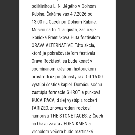
poliklinikou L. N. Jégého v Dolnom
Kubíne. Čakáme vás 4.7.2026 od
13:00 na Gäceli pri Dolnom Kubíne.
Mesiac na to, 1. augusta, zas ožije
ikonická Františkova Huta festivalom
ORAVA ALTERNATIVE. Táto akcia,
ktorá je pokračovateľom festivalu
Orava Rockfest, sa bude konať v
spomínanom krásnom historickom
prostredí už po štrnásty raz. Od 16:00
vystúpi šestica kapiel. Domácu scénu
zastúpia formácie SHROT a punková
KUCA PACA, ďalej vystúpia rockeri
FARIZEO, znovuzrodení rockoví
humoristi THE STONE FACES, z Čiech
na Oravu zavíta JEDEN KMEN a
vrcholom večera bude martinská