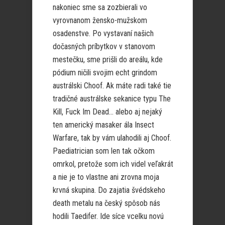
nakoniec sme sa zozbierali vo
vyrovnanom žensko-mužskom
osadenstve. Po vystavaní našich
dočasných príbytkov v stanovom
mestečku, sme prišli do areálu, kde
pódium ničili svojim echt grindom
austrálski Choof. Ak máte radi také tie
tradičné austrálske sekanice typu The
Kill, Fuck Im Dead… alebo aj nejaký
ten americký masaker ála Insect
Warfare, tak by vám ulahodili aj Choof.
Paediatrician som len tak očkom
omrkol, pretože som ich videl veľakrát
a nie je to vlastne ani zrovna moja
krvná skupina. Do zajatia švédskeho
death metalu na český spôsob nás
hodili Taedifer. Ide síce vcelku novú