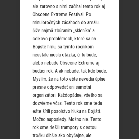
ale zarovno s nimi začínal tento rok aj
Obscene Extreme Festival. Po
minuloročných zásahoch do areálu,
čiže najmä zbúraním „skleníka“ a
celkovo problémoch, ktoré sa na
Bojište hrnú, sa týmto ročníkom
neustále niesla otázka, či tu bude,
alebo nebude Obscene Extreme aj
budúci rok. A ak nebude, tak kde bude.
Myslím, že na toto ešte nevedia úplne
presne odpovedať ani samotní
organizátori. Každopádne, všetko sa
dozvieme včas. Tento rok sme teda
ešte šírili posolstvo hluku na Bojišti.
Možno naposledy. Možno nie. Tento
rok sme riešili trampoty s cestou
trošku dlhšie ako obyčajne, ale