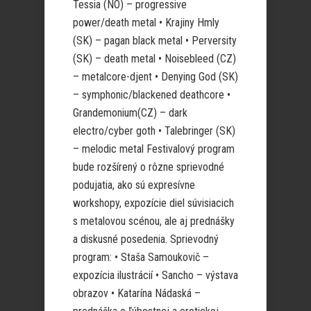
Tessia (NO) – progressive
power/death metal • Krajiny Hmly
(SK) – pagan black metal • Perversity
(SK) – death metal • Noisebleed (CZ)
– metalcore-djent • Denying God (SK)
– symphonic/blackened deathcore •
Grandemonium(CZ) – dark
electro/cyber goth • Talebringer (SK)
– melodic metal Festivalový program
bude rozšírený o rôzne sprievodné
podujatia, ako sú expresívne
workshopy, expozície diel súvisiacich
s metalovou scénou, ale aj prednášky
a diskusné posedenia. Sprievodný
program: • Staša Samoukovič –
expozícia ilustrácií • Sancho – výstava
obrazov • Katarína Nádaská –