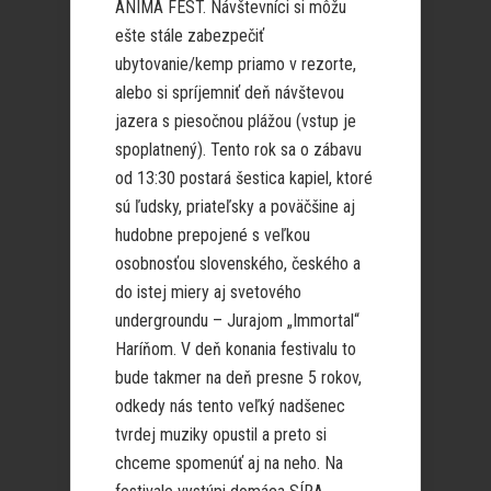
ANIMA FEST. Návštevníci si môžu
ešte stále zabezpečiť
ubytovanie/kemp priamo v rezorte,
alebo si spríjemniť deň návštevou
jazera s piesočnou plážou (vstup je
spoplatnený). Tento rok sa o zábavu
od 13:30 postará šestica kapiel, ktoré
sú ľudsky, priateľsky a poväčšine aj
hudobne prepojené s veľkou
osobnosťou slovenského, českého a
do istej miery aj svetového
undergroundu – Jurajom „Immortal“
Haríňom. V deň konania festivalu to
bude takmer na deň presne 5 rokov,
odkedy nás tento veľký nadšenec
tvrdej muziky opustil a preto si
chceme spomenúť aj na neho. Na