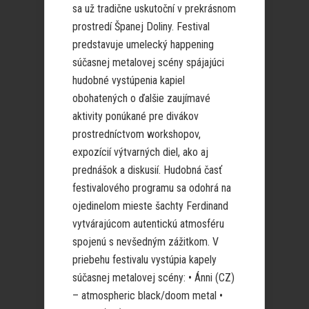
sa už tradične uskutoční v prekrásnom
prostredí Španej Doliny. Festival
predstavuje umelecký happening
súčasnej metalovej scény spájajúci
hudobné vystúpenia kapiel
obohatených o ďalšie zaujímavé
aktivity ponúkané pre divákov
prostredníctvom workshopov,
expozícií výtvarných diel, ako aj
prednášok a diskusií. Hudobná časť
festivalového programu sa odohrá na
ojedinelom mieste šachty Ferdinand
vytvárajúcom autentickú atmosféru
spojenú s nevšedným zážitkom. V
priebehu festivalu vystúpia kapely
súčasnej metalovej scény: • Ánni (CZ)
– atmospheric black/doom metal •