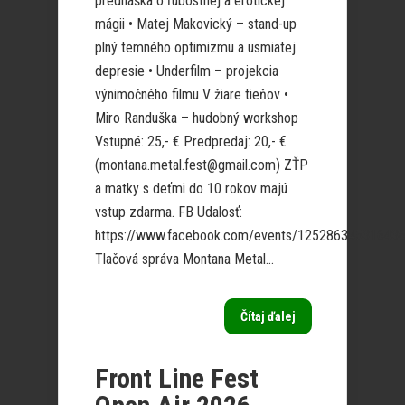
prednáška o ľúbostnej a erotickej
mágii • Matej Makovický – stand-up
plný temného optimizmu a usmiatej
depresie • Underfilm – projekcia
výnimočného filmu V žiare tieňov •
Miro Randuška – hudobný workshop
Vstupné: 25,- € Predpredaj: 20,- €
(montana.metal.fest@gmail.com) ZŤP
a matky s deťmi do 10 rokov majú
vstup zdarma. FB Udalosť:
https://www.facebook.com/events/12528634531643
Tlačová správa Montana Metal...
Čítaj ďalej
Front Line Fest