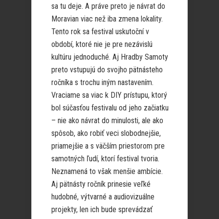
sa tu deje. A práve preto je návrat do
Moravian viac než iba zmena lokality.
Tento rok sa festival uskutoční v
období, ktoré nie je pre nezávislú
kultúru jednoduché. Aj Hradby Samoty
preto vstupujú do svojho pätnásteho
ročníka s trochu iným nastavením.
Vraciame sa viac k DIY prístupu, ktorý
bol súčasťou festivalu od jeho začiatku
– nie ako návrat do minulosti, ale ako
spôsob, ako robiť veci slobodnejšie,
priamejšie a s väčším priestorom pre
samotných ľudí, ktorí festival tvoria.
Neznamená to však menšie ambície.
Aj pätnásty ročník prinesie veľké
hudobné, výtvarné a audiovizuálne
projekty, len ich bude sprevádzať