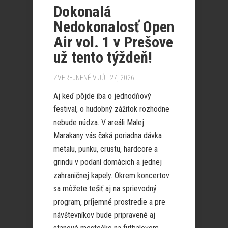
Dokonalá
Nedokonalosť Open
Air vol. 1 v Prešove
už tento týždeň!
ZVEREJNENÉ V JÚL 27, 2026
Aj keď pôjde iba o jednodňový
festival, o hudobný zážitok rozhodne
nebude núdza. V areáli Malej
Marakany vás čaká poriadna dávka
metalu, punku, crustu, hardcore a
grindu v podaní domácich a jednej
zahraničnej kapely. Okrem koncertov
sa môžete tešiť aj na sprievodný
program, príjemné prostredie a pre
návštevníkov bude pripravené aj