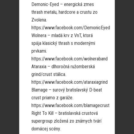
Demonic-Eyed – energická zmes
thrash metalu, hardcore a crustu zo
Zvolena.
https://www.facebook.com/DemonicEyed
Wolnera – mladá krv z VnT, ktorá
spája klasický thrash s modernými
prvkami.
https://www.facebook.com/wolneraband
Ataraxia – dlhoročná ružomberská
grind/crust stálica.
https://www.facebook.com/ataraxiagrind
Blamage – surový bratislavský D-beat
crust priamo z garáže.
https://www.facebook.com/blamagecrust
Right To Kill – bratislavská crustová
supergroup zložená zo známych tvárí
domácej scény.