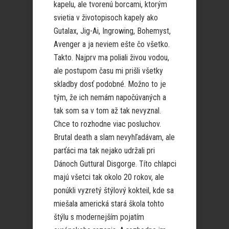
kapelu, ale tvorenú borcami, ktorým
svietia v životopisoch kapely ako
Gutalax, Jig-Ai, Ingrowing, Bohemyst,
Avenger a ja neviem ešte čo všetko.
Takto. Najprv ma poliali živou vodou,
ale postupom času mi prišli všetky
skladby dosť podobné. Možno to je
tým, že ich nemám napočúvaných a
tak som sa v tom až tak nevyznal.
Chce to rozhodne viac posluchov.
Brutal death a slam nevyhľadávam, ale
parťáci ma tak nejako udržali pri
Dánoch Guttural Disgorge. Títo chlapci
majú všetci tak okolo 20 rokov, ale
ponúkli vyzretý štýlový kokteil, kde sa
miešala americká stará škola tohto
štýlu s modernejším pojatím