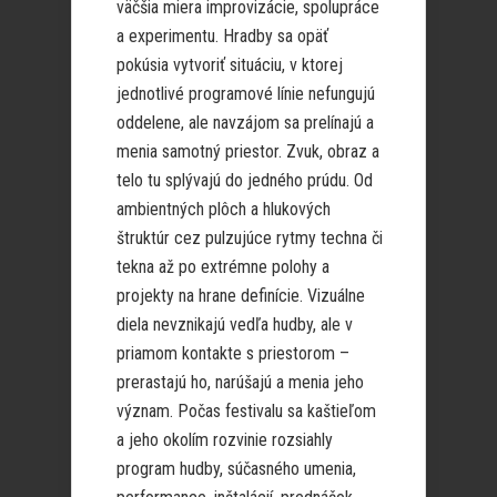
väčšia miera improvizácie, spolupráce
a experimentu. Hradby sa opäť
pokúsia vytvoriť situáciu, v ktorej
jednotlivé programové línie nefungujú
oddelene, ale navzájom sa prelínajú a
menia samotný priestor. Zvuk, obraz a
telo tu splývajú do jedného prúdu. Od
ambientných plôch a hlukových
štruktúr cez pulzujúce rytmy techna či
tekna až po extrémne polohy a
projekty na hrane definície. Vizuálne
diela nevznikajú vedľa hudby, ale v
priamom kontakte s priestorom –
prerastajú ho, narúšajú a menia jeho
význam. Počas festivalu sa kaštieľom
a jeho okolím rozvinie rozsiahly
program hudby, súčasného umenia,