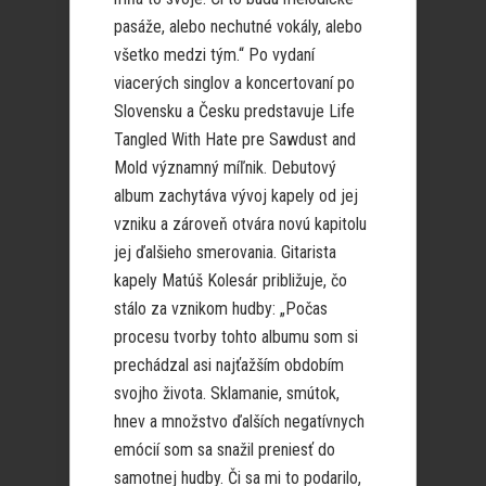
pasáže, alebo nechutné vokály, alebo
všetko medzi tým.“ Po vydaní
viacerých singlov a koncertovaní po
Slovensku a Česku predstavuje Life
Tangled With Hate pre Sawdust and
Mold významný míľnik. Debutový
album zachytáva vývoj kapely od jej
vzniku a zároveň otvára novú kapitolu
jej ďalšieho smerovania. Gitarista
kapely Matúš Kolesár približuje, čo
stálo za vznikom hudby: „Počas
procesu tvorby tohto albumu som si
prechádzal asi najťažším obdobím
svojho života. Sklamanie, smútok,
hnev a množstvo ďalších negatívnych
emócií som sa snažil preniesť do
samotnej hudby. Či sa mi to podarilo,