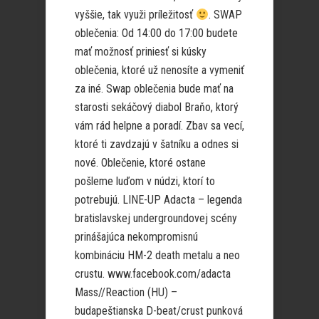
vyššie, tak využi príležitosť
. SWAP
oblečenia: Od 14:00 do 17:00 budete
mať možnosť priniesť si kúsky
oblečenia, ktoré už nenosíte a vymeniť
za iné. Swap oblečenia bude mať na
starosti sekáčový diabol Braňo, ktorý
vám rád helpne a poradí. Zbav sa vecí,
ktoré ti zavdzajú v šatníku a odnes si
nové. Oblečenie, ktoré ostane
pošleme luďom v núdzi, ktorí to
potrebujú. LINE-UP Adacta – legenda
bratislavskej undergroundovej scény
prinášajúca nekompromisnú
kombináciu HM-2 death metalu a neo
crustu. www.facebook.com/adacta
Mass//Reaction (HU) –
budapeštianska D-beat/crust punková