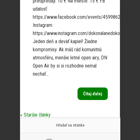
predpredaji: 10 € Na mieste: 15 € FB
udalosť:
https://www.facebook.com/events/45998621535935
Instagram:
https://www.instagram.com/dokonalanedokonalost_/
Jeden deň a deväť kapiel! Žiadne
kompromisy. Ak máš rád komunitnú
atmosféru, menšie letné open airy, DN
Open Air by si si rozhodne nemal
nechať...
Čítaj ďalej
« Staršie články
Hľadať na stránke