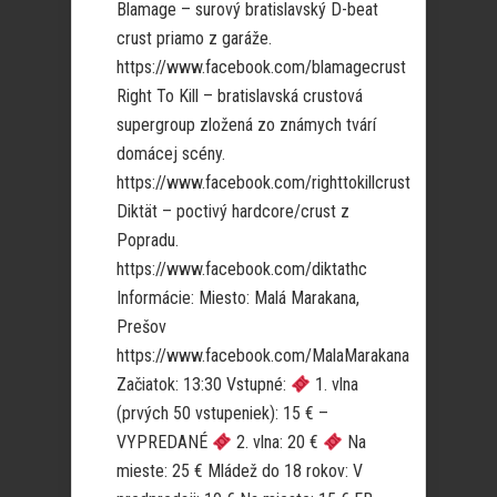
Blamage – surový bratislavský D-beat
crust priamo z garáže.
https://www.facebook.com/blamagecrust
Right To Kill – bratislavská crustová
supergroup zložená zo známych tvárí
domácej scény.
https://www.facebook.com/righttokillcrust
Diktät – poctivý hardcore/crust z
Popradu.
https://www.facebook.com/diktathc
Informácie: Miesto: Malá Marakana,
Prešov
https://www.facebook.com/MalaMarakana
Začiatok: 13:30 Vstupné:
1. vlna
(prvých 50 vstupeniek): 15 € –
VYPREDANÉ
2. vlna: 20 €
Na
mieste: 25 € Mládež do 18 rokov: V