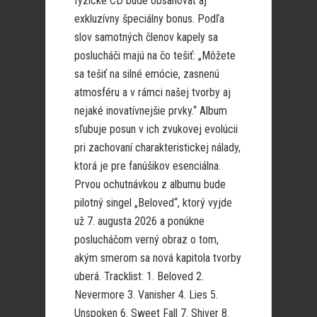
fyzické CD bude obsahovať aj
exkluzívny špeciálny bonus. Podľa
slov samotných členov kapely sa
poslucháči majú na čo tešiť: „Môžete
sa tešiť na silné emócie, zasnenú
atmosféru a v rámci našej tvorby aj
nejaké inovatívnejšie prvky.“ Album
sľubuje posun v ich zvukovej evolúcii
pri zachovaní charakteristickej nálady,
ktorá je pre fanúšikov esenciálna.
Prvou ochutnávkou z albumu bude
pilotný singel „Beloved“, ktorý vyjde
už 7. augusta 2026 a ponúkne
poslucháčom verný obraz o tom,
akým smerom sa nová kapitola tvorby
uberá. Tracklist: 1. Beloved 2.
Nevermore 3. Vanisher 4. Lies 5.
Unspoken 6. Sweet Fall 7. Shiver 8.