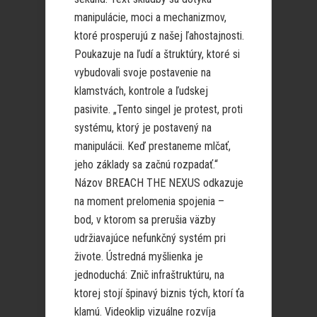
manipulácie, moci a mechanizmov,
ktoré prosperujú z našej ľahostajnosti.
Poukazuje na ľudí a štruktúry, ktoré si
vybudovali svoje postavenie na
klamstvách, kontrole a ľudskej
pasivite. „Tento singel je protest, proti
systému, ktorý je postavený na
manipulácii. Keď prestaneme mlčať,
jeho základy sa začnú rozpadať.“
Názov BREACH THE NEXUS odkazuje
na moment prelomenia spojenia –
bod, v ktorom sa prerušia väzby
udržiavajúce nefunkčný systém pri
živote. Ústredná myšlienka je
jednoduchá: Znič infraštruktúru, na
ktorej stojí špinavý biznis tých, ktorí ťa
klamú. Videoklip vizuálne rozvíja