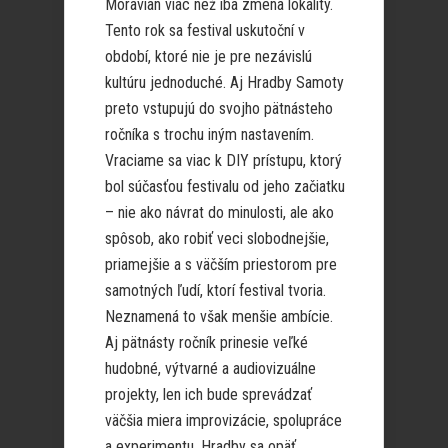
Moravian viac než iba zmena lokality.
Tento rok sa festival uskutoční v
období, ktoré nie je pre nezávislú
kultúru jednoduché. Aj Hradby Samoty
preto vstupujú do svojho pätnásteho
ročníka s trochu iným nastavením.
Vraciame sa viac k DIY prístupu, ktorý
bol súčasťou festivalu od jeho začiatku
– nie ako návrat do minulosti, ale ako
spôsob, ako robiť veci slobodnejšie,
priamejšie a s väčším priestorom pre
samotných ľudí, ktorí festival tvoria.
Neznamená to však menšie ambície.
Aj pätnásty ročník prinesie veľké
hudobné, výtvarné a audiovizuálne
projekty, len ich bude sprevádzať
väčšia miera improvizácie, spolupráce
a experimentu. Hradby sa opäť