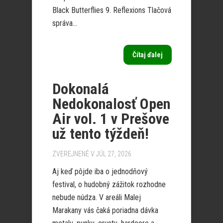
Black Butterflies 9. Reflexions Tlačová
správa...
Čítaj ďalej
Dokonalá
Nedokonalosť Open
Air vol. 1 v Prešove
už tento týždeň!
ZVEREJNENÉ V JÚL 27, 2026
Aj keď pôjde iba o jednodňový
festival, o hudobný zážitok rozhodne
nebude núdza. V areáli Malej
Marakany vás čaká poriadna dávka