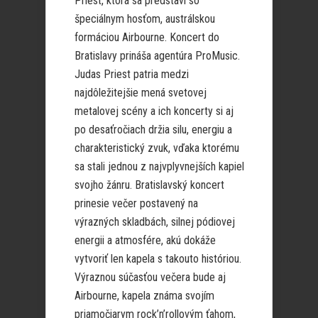
Priest, ktorá sa predstaví so
špeciálnym hosťom, austrálskou
formáciou Airbourne. Koncert do
Bratislavy prináša agentúra ProMusic.
Judas Priest patria medzi
najdôležitejšie mená svetovej
metalovej scény a ich koncerty si aj
po desaťročiach držia silu, energiu a
charakteristický zvuk, vďaka ktorému
sa stali jednou z najvplyvnejších kapiel
svojho žánru. Bratislavský koncert
prinesie večer postavený na
výrazných skladbách, silnej pódiovej
energii a atmosfére, akú dokáže
vytvoriť len kapela s takouto históriou.
Výraznou súčasťou večera bude aj
Airbourne, kapela známa svojím
priamočiarym rock’n’rollovým ťahom,