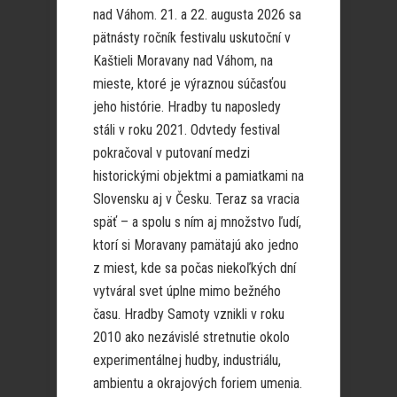
nad Váhom. 21. a 22. augusta 2026 sa
pätnásty ročník festivalu uskutoční v
Kaštieli Moravany nad Váhom, na
mieste, ktoré je výraznou súčasťou
jeho histórie. Hradby tu naposledy
stáli v roku 2021. Odvtedy festival
pokračoval v putovaní medzi
historickými objektmi a pamiatkami na
Slovensku aj v Česku. Teraz sa vracia
späť – a spolu s ním aj množstvo ľudí,
ktorí si Moravany pamätajú ako jedno
z miest, kde sa počas niekoľkých dní
vytváral svet úplne mimo bežného
času. Hradby Samoty vznikli v roku
2010 ako nezávislé stretnutie okolo
experimentálnej hudby, industriálu,
ambientu a okrajových foriem umenia.