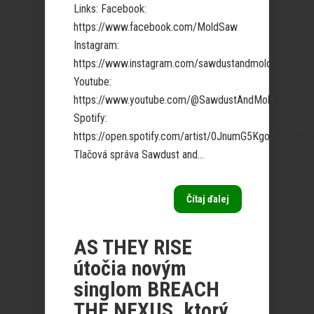
Links: Facebook:
https://www.facebook.com/MoldSaw
Instagram:
https://www.instagram.com/sawdustandmold/
Youtube:
https://www.youtube.com/@SawdustAndMold
Spotify:
https://open.spotify.com/artist/0JnumG5KgoyYv2JNY
Tlačová správa Sawdust and...
Čítaj ďalej
AS THEY RISE
útočia novým
singlom BREACH
THE NEXUS, ktorý