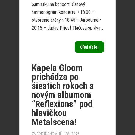
pamiatku na koncert. Časový
harmonogram koncertu: • 18:00 –
otvorenie arény • 18:45 – Airbourne •
20:15 – Judas Priest Tlačová správa...
Čítaj ďalej
Kapela Gloom
prichádza po
šiestich rokoch s
novým albumom
“Reflexions” pod
hlavičkou
Metalscena!
ZVEREJNENÉ V JÚL 28, 2026