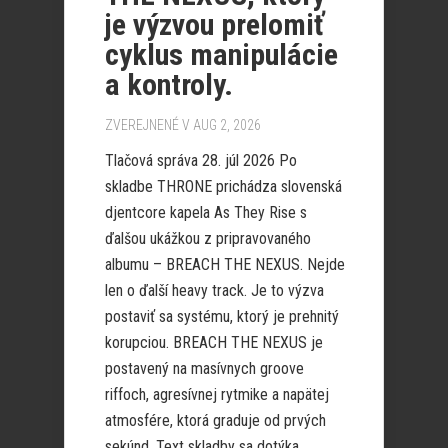
je výzvou prelomiť
cyklus manipulácie
a kontroly.
ZVEREJNENÉ V AUG 2, 2026
Tlačová správa 28. júl 2026 Po
skladbe THRONE prichádza slovenská
djentcore kapela As They Rise s
ďalšou ukážkou z pripravovaného
albumu – BREACH THE NEXUS. Nejde
len o ďalší heavy track. Je to výzva
postaviť sa systému, ktorý je prehnitý
korupciou. BREACH THE NEXUS je
postavený na masívnych groove
riffoch, agresívnej rytmike a napätej
atmosfére, ktorá graduje od prvých
sekúnd. Text skladby sa dotýka