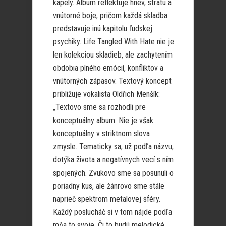
kapely. Album reflektuje hnev, stratu a
vnútorné boje, pričom každá skladba
predstavuje inú kapitolu ľudskej
psychiky. Life Tangled With Hate nie je
len kolekciou skladieb, ale zachytením
obdobia plného emócií, konfliktov a
vnútorných zápasov. Textový koncept
približuje vokalista Oldřich Menšík:
„Textovo sme sa rozhodli pre
konceptuálny album. Nie je však
konceptuálny v striktnom slova
zmysle. Tematicky sa, už podľa názvu,
dotýka života a negatívnych vecí s ním
spojených. Zvukovo sme sa posunuli o
poriadny kus, ale žánrovo sme stále
naprieč spektrom metalovej sféry.
Každý poslucháč si v tom nájde podľa
mňa to svoje. Či to budú melodické