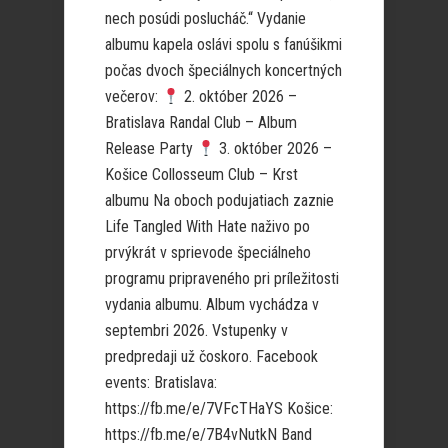
nech posúdi poslucháč.“ Vydanie
albumu kapela oslávi spolu s fanúšikmi
počas dvoch špeciálnych koncertných
večerov:
2. október 2026 –
Bratislava Randal Club – Album
Release Party
3. október 2026 –
Košice Collosseum Club – Krst
albumu Na oboch podujatiach zaznie
Life Tangled With Hate naživo po
prvýkrát v sprievode špeciálneho
programu pripraveného pri príležitosti
vydania albumu. Album vychádza v
septembri 2026. Vstupenky v
predpredaji už čoskoro. Facebook
events: Bratislava:
https://fb.me/e/7VFcTHaYS Košice:
https://fb.me/e/7B4vNutkN Band