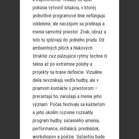
pokúsia vytvoriť situáciu, v ktorej
jednotlivé programové línie nefungujú
oddelene, ale navzájom sa prelínajú a
menia samotný priestor. Zvuk, obraz a
telo tu splývajú do jedného prúdu. Od
ambientných plôch a hlukových
štruktúr cez pulzujúce rytmy techna či
tekna až po extrémne polohy a
projekty na hrane definície. Vizuálne
diela nevznikajú vedľa hudby, ale v
priamom kontakte s priestorom –
prerastajú ho, narúšajú a menia jeho
význam. Počas festivalu sa kaštieľom
a jeho okolím rozvinie rozsiahly
program hudby, súčasného umenia,
performance, inštalácií, prednášok,
workshopov a poézie. Súčasťou bude