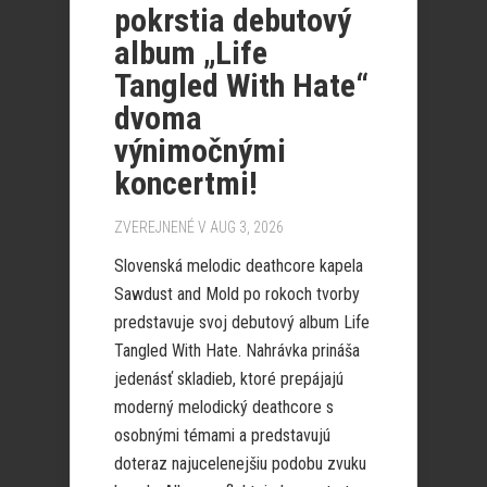
pokrstia debutový
album „Life
Tangled With Hate“
dvoma
výnimočnými
koncertmi!
ZVEREJNENÉ V AUG 3, 2026
Slovenská melodic deathcore kapela
Sawdust and Mold po rokoch tvorby
predstavuje svoj debutový album Life
Tangled With Hate. Nahrávka prináša
jedenásť skladieb, ktoré prepájajú
moderný melodický deathcore s
osobnými témami a predstavujú
doteraz najucelenejšiu podobu zvuku