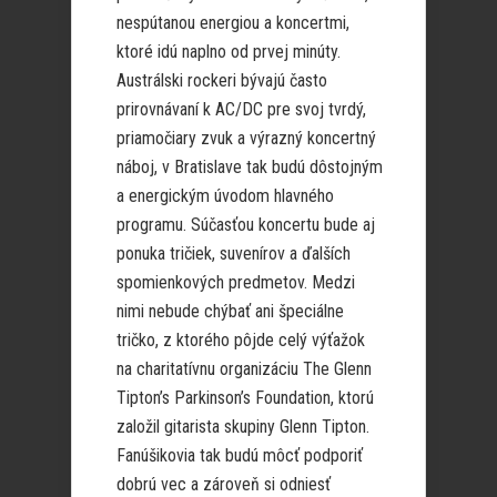
nespútanou energiou a koncertmi,
ktoré idú naplno od prvej minúty.
Austrálski rockeri bývajú často
prirovnávaní k AC/DC pre svoj tvrdý,
priamočiary zvuk a výrazný koncertný
náboj, v Bratislave tak budú dôstojným
a energickým úvodom hlavného
programu. Súčasťou koncertu bude aj
ponuka tričiek, suvenírov a ďalších
spomienkových predmetov. Medzi
nimi nebude chýbať ani špeciálne
tričko, z ktorého pôjde celý výťažok
na charitatívnu organizáciu The Glenn
Tipton’s Parkinson’s Foundation, ktorú
založil gitarista skupiny Glenn Tipton.
Fanúšikovia tak budú môcť podporiť
dobrú vec a zároveň si odniesť