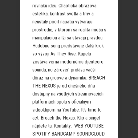
rovnakú ideu. Chaotická obrazová
estetika, kontrast svetla a tmy a
neustály pocit napätia vytvárajú
prostredie, v ktorom sa realita mieša s
manipuláciou a lži sa stávajú pravdou.
Hudobne song predstavuje ďalší krok
vo vývoji As They Rise. Kapela
zostáva verná modernému djentcore
soundu, no zároveň pridáva väčší
dôraz na groove a dynamiku. BREACH
THE NEXUS je od dnešného dňa
dostupný na všetkých streamovacích
platformách spolu s oficiálnym
videoklipom na YouTube. It’s time to
act, Breach the Nexus. Klip a singel
nájdete tu: Kontakty: WEB YOUTUBE
SPOTIFY BANDCAMP SOUNDCLOUD