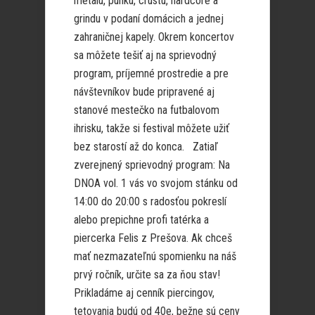
metalu, punku, crustu, hardcore a
grindu v podaní domácich a jednej
zahraničnej kapely. Okrem koncertov
sa môžete tešiť aj na sprievodný
program, príjemné prostredie a pre
návštevníkov bude pripravené aj
stanové mestečko na futbalovom
ihrisku, takže si festival môžete užiť
bez starostí až do konca. Zatiaľ
zverejnený sprievodný program: Na
DNOA vol. 1 vás vo svojom stánku od
14:00 do 20:00 s radosťou pokreslí
alebo prepichne profi tatérka a
piercerka Felis z Prešova. Ak chceš
mať nezmazateľnú spomienku na náš
prvý ročník, určite sa za ňou stav!
Prikladáme aj cenník piercingov,
tetovania budú od 40e, bežne sú ceny