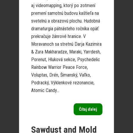
aj videomapping, ktorý po zotmení
premení samotnú budovu kaštieľa na
svetelnú a obrazovú plochu. Hudobná
dramaturgia pätnásteho ročníka opäť
prekračuje žánrové hranice. V
Moravanoch sa stretnú Darja Kazimira
& Zura Makharadze, Maraki, Yarrdesh,
Porenut, Hluková sekce, Psychedelic
Rainbow Warrior Peace Force,
Voluptas, Drén, Šimanský, Vaľko,
Podracký, Výklenkové rezonancie,
Atomic Candy...
Čítaj ďalej
Sawdust and Mold