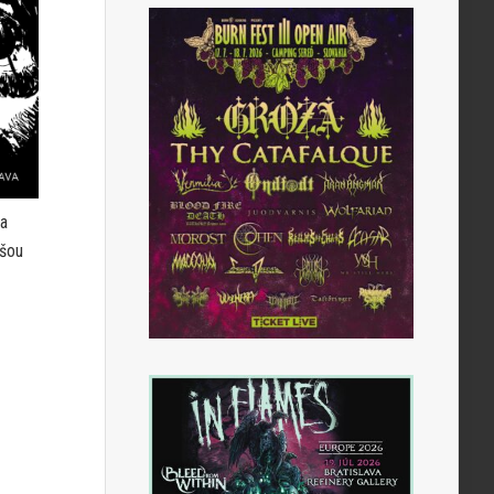
 a
ušou