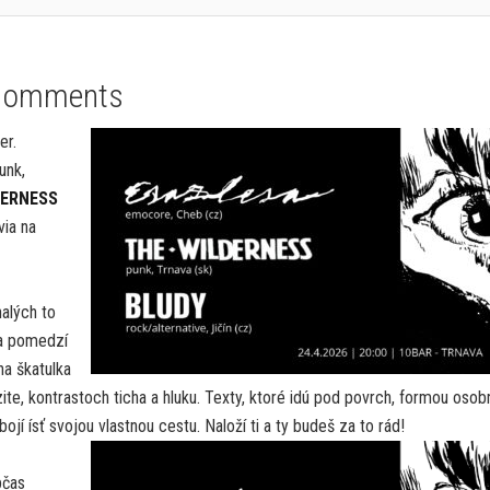
Comments
er.
unk,
DERNESS
via na
alých to
na pomedzí
na škatulka
nzite, kontrastoch ticha a hluku. Texty, ktoré idú pod povrch, formou oso
jí ísť svojou vlastnou cestu. Naloží ti a ty budeš za to rád!
bčas