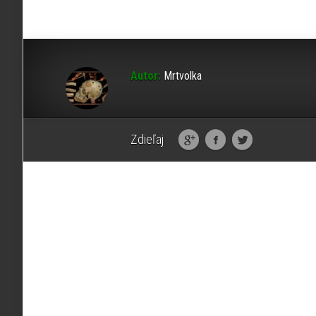
Autor:
Mrtvolka
Zdieľaj