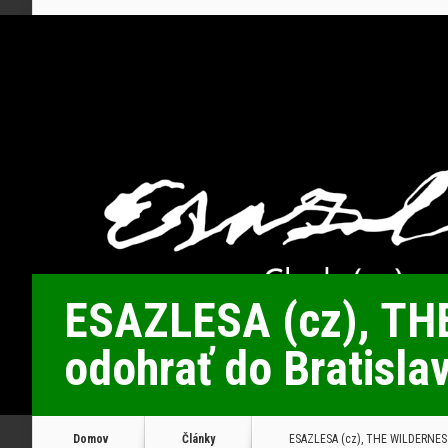
ESAZLESA (cz), THE
odohrať do Bratislav
Domov
Články
ESAZLESA (cz), THE WILDERNESS (