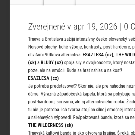
Zverejnené v apr 19, 2026 |
0 
Trnava a Bratislava zažijú intenzívny česko-slovenský več
Noisové plochy, tiché výboje, kontrasty, post-hardcore, p
chvíľami 90tková alternativa.
ESAZLESA (cz)
,
THE WIL
(sk)
a
BLUDY (cz)
spoja sily v dvojkoncerte, ktorý nesta
póze, ale na emócii. Bude sa hrať nahlas a na kosť!
ESAZLESA (cz)
Je potreba predstavovať? Skor nie, ale pre náhodne nezn
dáme. Výrazná západočeská kapela, ktorá sa pohybuje 
post-hardcoru, screama, ale aj alternatívného rocku. Žiad
tu nie je potreba. Ich tvorba stojí na silnej emočnej inte
a naliehavých výpovedí. Rešpektovaná banda, ktorá sa nebo
THE WILDERNESS (sk)
Trnavská kultová banda je ako otvorená krajina. Široká, o