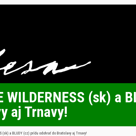
 WILDERNESS (sk) a BL
y aj Trnavy!
sk) a BLUDY (cz) prídu odohrať do Bratislavy aj Trnavy!