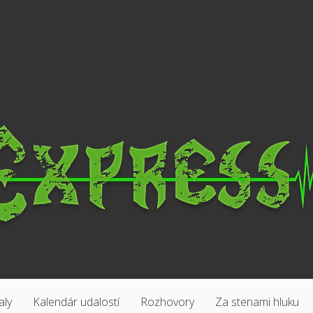
aly
Kalendár udalostí
Rozhovory
Za stenami hluku