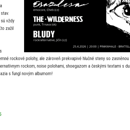
ia
 stav.
 sú vždy
to zažil
s
íjemné rockové polohy, ale zároveň prekvapivé hlučné steny so zasněnou
lternatívnym rockom, noise polohami, shoegazom a českými textami s d
razia s fungl novým albumom!
5