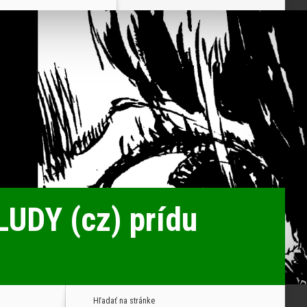
UDY (cz) prídu
Hľadať na stránke