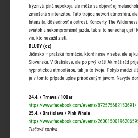
trýznivá, plná nepokoja, ale môže sa objaviť aj melanchól
zmiešaná s intenzitou. Táto trojica netvorí atmosféru, ale
Intenzita, dôslednosť a ostrosť. Koncerty The Wilderness
sviatok a nekompromisná jazda, tak si to nenechaj ujsť! K
vie, kto nezažil zistí.
BLUDY (cz)
Jičínsko – pražská formácia, ktorá nesie v sebe, ale aj ku
Slovenska. V Bratislave, ale po prvý krát! Ak máš rád pr
hypnotickou atmosférou, tak je to tvoje. Pohyb medzi a
je v tomto prípade uplne prirodzeným javom. Navyše do
24.4. / Trnava / 10Bar
https://www.facebook.com/events/872575682153691/
25.4. / Bratislava / Pink Whale
https://www.facebook.com/events/2600150019620659
Tlačová správa