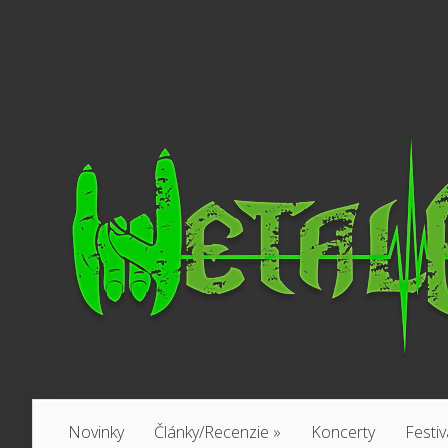
Novinky
Články/Recenzie
»
Koncerty
Festiv