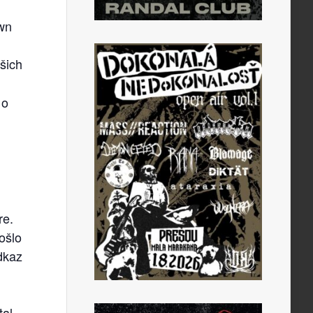
own
šich
 o
re.
ošlo
dkaz
tal