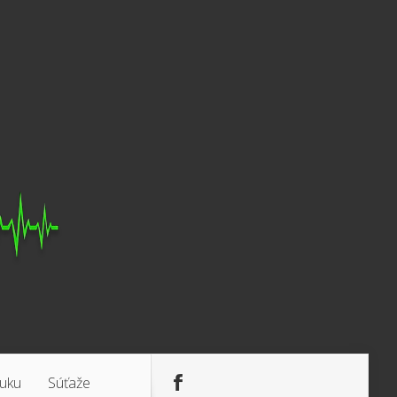
luku
Súťaže