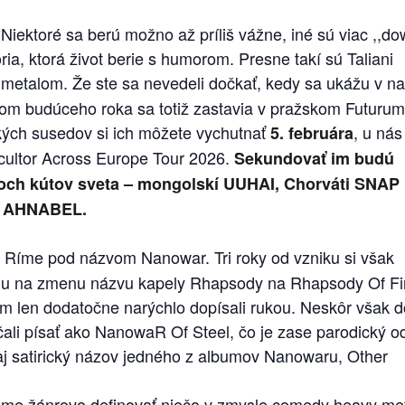
Niektoré sa berú možno až príliš vážne, iné sú viac ,,d
ória, ktorá život berie s humorom. Presne takí sú Taliani
metalom. Že ste sa nevedeli dočkať, kedy sa ukážu v na
tkom budúceho roka sa totiž zastavia v pražskom Futurum
kých susedov si ich môžete vychutnať
, u nás
5. februára
cultor Across Europe Tour 2026.
Sekundovať im budú
roch kútov sveta – mongolskí UUHAI, Chorváti SNAP
Y AHNABEL.
v Ríme pod názvom Nanowar. Tri roky od vzniku si však
akciu na zmenu názvu kapely Rhapsody na Rhapsody Of Fi
am len dodatočne narýchlo dopísali rukou. Neskôr však d
čali písať ako NanowaR Of Steel, čo je zase parodický o
aj satirický názov jedného z albumov Nanowaru, Other
ôžeme žánrovo definovať niečo v zmysle comedy heavy me