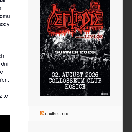
si
 tomu
sody
ch
 dní
je
ron.
h –
žite
Headbanger FM