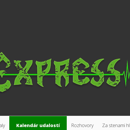
aly
Kalendár udalostí
Rozhovory
Za stenami h