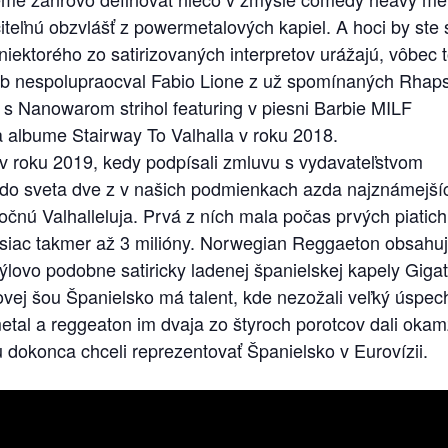
teľnú obzvlášť z powermetalových kapiel. A hoci by ste 
iektorého zo satirizovaných interpretov urážajú, vôbec
adieb nespolupraocval Fabio Lione z už spomínaných Rhap
i s Nanowarom strihol featuring v piesni Barbie MILF
na albume Stairway To Valhalla v roku 2018.
ž v roku 2019, kedy podpísali zmluvu s vydavateľstvom
 do sveta dve z v našich podmienkach azda najznámejší
čnú Valhalleluja. Prvá z ních mala počas prvých piatich
esiac takmer až 3 milióny. Norwegian Reggaeton obsahu
lovo podobne satiricky ladenej španielskej kapely Gigat
ntovej šou Španielsko má talent, kde nezožali veľký úspec
metal a reggeaton im dvaja zo štyroch porotcov dali okam
ou dokonca chceli reprezentovať Španielsko v Eurovízii.