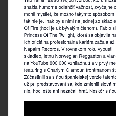
snažia humorne odľahčiť vážnosť, zvyčajne ci
mohli myslieť, že možno takýmto spôsobom n
tak nie je. Inak by s nimi na jednej zo skl
Of Fire (hoci je už bývalým členom). Fabio s
Princess Of The Twilight, ktorá sa objavila 
Ich oficiálna profesionálna kariéra začala a
Napalm Records. V rovnakom roku vypustili
skladieb, letnú Norwegian Reggaeton a viano
na YouTube 800 000 vzhliadnutí a v prvý m
featuring s Charlym Glamour, frontmanom štý
Zúčastinili sa s ňou španielskej verzie tale
už pri predstavovaní sa, kde zmienili slová 
nie, hoci ešte ani nezačali hrať. Neskôr s ň