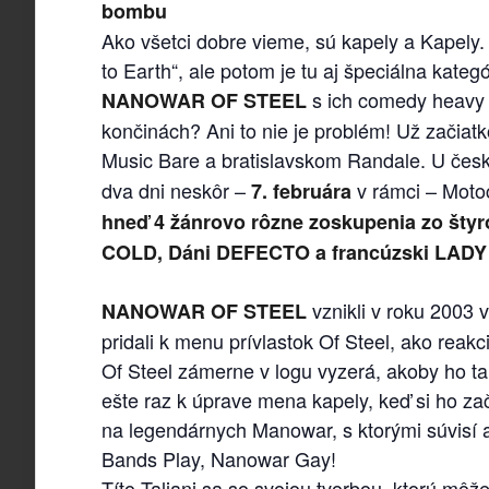
bombu
Ako všetci dobre vieme, sú kapely a Kapely. 
to Earth“, ale potom je tu aj špeciálna kateg
s ich comedy heavy 
NANOWAR OF STEEL
končinách? Ani to nie je problém! Už začia
Music Bare a bratislavskom Randale. U čes
dva dni neskôr –
v rámci – Moto
7. februára
hneď 4 žánrovo rôzne zoskupenia zo šty
COLD, Dáni DEFECTO a francúzski LAD
vznikli v roku 2003 
NANOWAR OF STEEL
pridali k menu prívlastok Of Steel, ako re
Of Steel zámerne v logu vyzerá, akoby ho t
ešte raz k úprave mena kapely, keď si ho za
na legendárnych Manowar, s ktorými súvisí 
Bands Play, Nanowar Gay!
Títo Taliani sa so svojou tvorbou, ktorú m