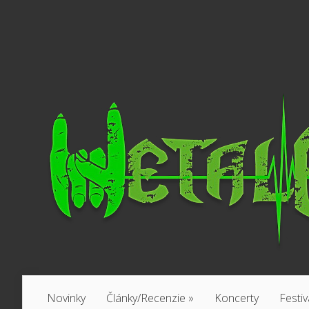
Novinky
Články/Recenzie
»
Koncerty
Festiv