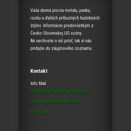
Vaša denná porcia metalu, punku,
rocku a ďalších príbuzných hudobných
štýlov. Informácie predovšetkým z
Česko-Slovenskej UG scény.
Ak nechcete o nič prísť, tak si nás
pridajte do záujmového zoznamu.
Kontakt
Info Mail:
metalexpress@metalexpress.sk
mrtvolka@metalexpress.sk
Facebook