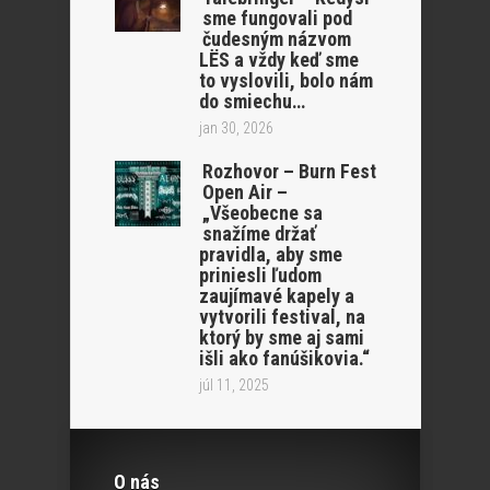
sme fungovali pod
čudesným názvom
LËS a vždy keď sme
to vyslovili, bolo nám
do smiechu…
jan 30, 2026
Rozhovor – Burn Fest
Open Air –
„Všeobecne sa
snažíme držať
pravidla, aby sme
priniesli ľudom
zaujímavé kapely a
vytvorili festival, na
ktorý by sme aj sami
išli ako fanúšikovia.“
júl 11, 2025
O nás