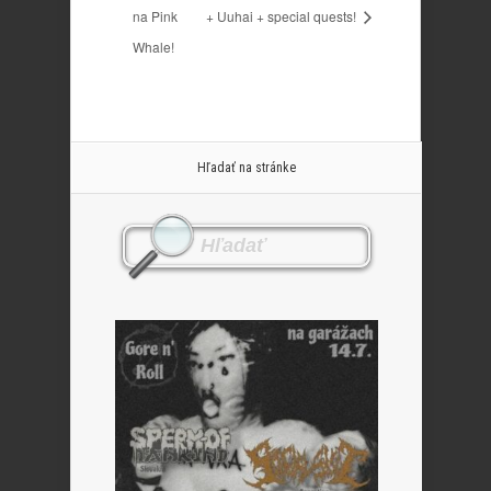
na Pink
+ Uuhai + special quests!
Whale!
Hľadať na stránke