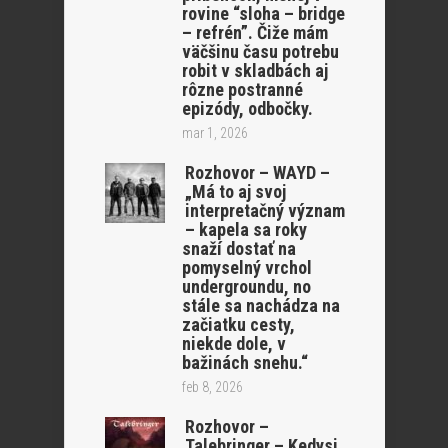
rovine “sloha – bridge
– refrén”. Čiže mám
väčšinu času potrebu
robit v skladbách aj
rôzne postranné
epizódy, odbočky.
mar 1, 2026
Rozhovor – WAYD –
„Má to aj svoj
interpretačný význam
– kapela sa roky
snaží dostať na
pomyselný vrchol
undergroundu, no
stále sa nachádza na
začiatku cesty,
niekde dole, v
bažinách snehu.“
feb 8, 2026
Rozhovor –
Talebringer – Kedysi