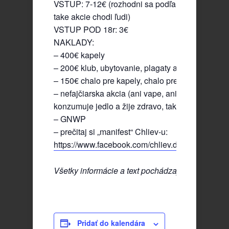
VSTUP: 7-12€ (rozhodni sa podľa seba, maš cca
take akcie chodi ľudi)
VSTUP POD 18r: 3€
NAKLADY:
– 400€ kapely
– 200€ klub, ubytovanie, plagaty atď.
– 150€ chalo pre kapely, chalo pre vas
– nefajčiarska akcia (ani vape, ani zahrievaky), n
konzumuje jedlo a žije zdravo, tak si to tam nes
– GNWP
– prečitaj si „manifest“ Chliev-u:
https://www.facebook.com/chliev.diajuaj/post
Všetky informácie a text pochádzajú z FB udalos
Pridať do kalendára