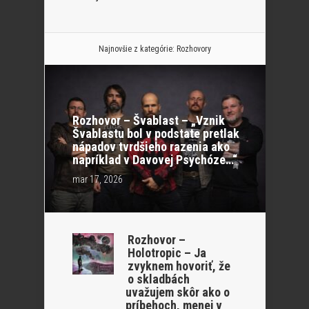
Najnovšie z kategórie:
Rozhovory
Rozhovor – Švablast – „Vznik
Švablastu bol v podstate pretlak
nápadov tvrdšieho razenia ako
napríklad v Davovej Psychóze…“
mar 17, 2026
Rozhovor –
Holotropic – Ja
zvyknem hovoriť, že
o skladbách
uvažujem skôr ako o
príbehoch, menej v