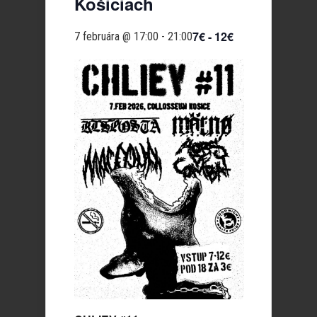
Košiciach
7€ - 12€
7 februára @ 17:00
-
21:00