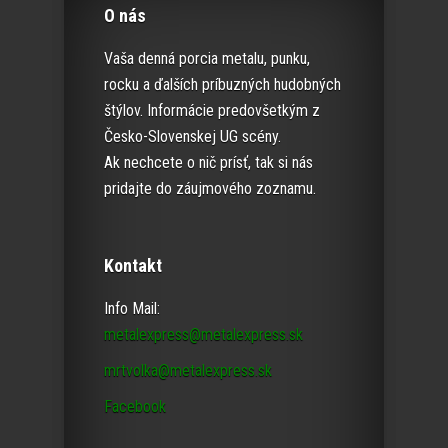
O nás
Vaša denná porcia metalu, punku,
rocku a ďalších príbuzných hudobných
štýlov. Informácie predovšetkým z
Česko-Slovenskej UG scény.
Ak nechcete o nič prísť, tak si nás
pridajte do záujmového zoznamu.
Kontakt
Info Mail:
metalexpress@metalexpress.sk
mrtvolka@metalexpress.sk
Facebook