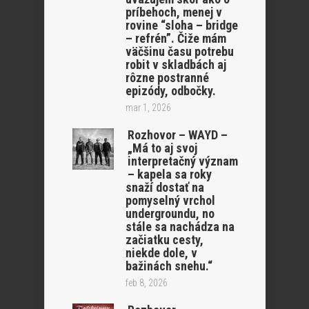
príbehoch, menej v
rovine “sloha – bridge
– refrén”. Čiže mám
väčšinu času potrebu
robit v skladbách aj
rôzne postranné
epizódy, odbočky.
mar 1, 2026
Rozhovor – WAYD –
„Má to aj svoj
interpretačný význam
– kapela sa roky
snaží dostať na
pomyselný vrchol
undergroundu, no
stále sa nachádza na
začiatku cesty,
niekde dole, v
bažinách snehu.“
feb 8, 2026