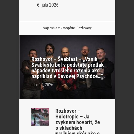
6. júla 2026
Najnovšie z kategórie:
Rozhovory
Rozhovor – Švablast – „Vznik
Švablastu bol v podstate pretlak
nápadov tvrdšieho razenia ako
napríklad v Davovej Psychóze…“
mar 17, 2026
Rozhovor –
Holotropic – Ja
zvyknem hovoriť, že
o skladbách
uvažujem skôr ako o