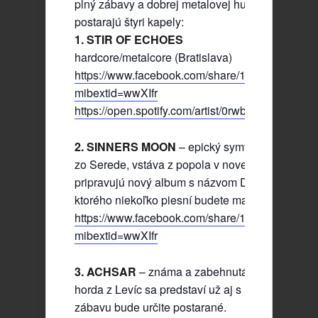
plný zábavy a dobrej metalovej hudby. O zábavu
postarajú štyri kapely:
1. STIR OF ECHOES
hardcore/metalcore (Bratislava)
https://www.facebook.com/share/19MUf3XV4v/?
mibextid=wwXIfr
https://open.spotify.com/artist/0rwbMU52otJ6
2. SINNERS MOON
– epický symfonický metal
zo Serede, vstáva z popola v novej zostave. Mo
pripravujú nový album s názvom Deep Dark Emo
ktorého niekoľko piesní budete mať možnosť poč
https://www.facebook.com/share/1CWG53V1x7/
mibextid=wwXIfr
3. ACHSAR
– známa a zabehnutá folk metalová
horda z Levíc sa predstaví už aj s novým album
zábavu bude určite postarané.