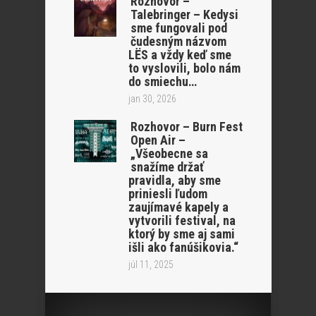
Rozhovor –
Talebringer – Kedysi
sme fungovali pod
čudesným názvom
LËS a vždy keď sme
to vyslovili, bolo nám
do smiechu…
jan 30, 2026
Rozhovor – Burn Fest
Open Air –
„Všeobecne sa
snažíme držať
pravidla, aby sme
priniesli ľudom
zaujímavé kapely a
vytvorili festival, na
ktorý by sme aj sami
išli ako fanúšikovia.“
júl 11, 2025