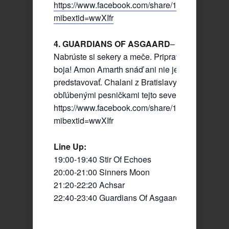
https://www.facebook.com/share/15uzE6TuFq/?
mibextid=wwXIfr
4. GUARDIANS OF ASGAARD
– Amon Amarth t
Nabrúste si sekery a meče. Pripravte si štíty a za
boja! Amon Amarth snáď ani nie je nutné nikom
predstavovať. Chalani z Bratislavy Vás schladia
obľúbenými pesničkami tejto severskej kapely.
https://www.facebook.com/share/1CiUFuXB7p/?
mibextid=wwXIfr
Line Up:
19:00-19:40 Stir Of Echoes
20:00-21:00 Sinners Moon
21:20-22:20 Achsar
22:40-23:40 Guardians Of Asgaard