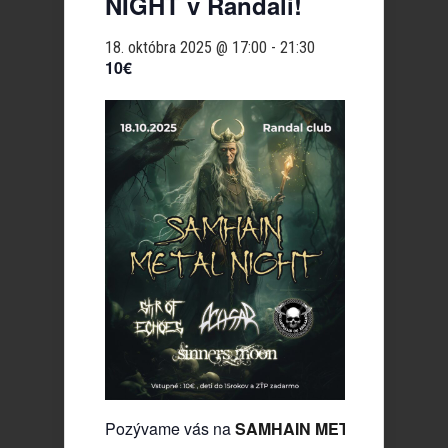
NIGHT v Randali!
18. októbra 2025 @ 17:00
-
21:30
10€
Pozývame vás na
SAMHAIN METAL NIGHT
, n