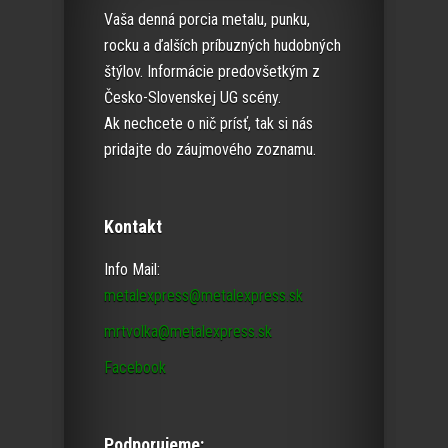
Vaša denná porcia metalu, punku,
rocku a ďalších príbuzných hudobných
štýlov. Informácie predovšetkým z
Česko-Slovenskej UG scény.
Ak nechcete o nič prísť, tak si nás
pridajte do záujmového zoznamu.
Kontakt
Info Mail:
metalexpress@metalexpress.sk
mrtvolka@metalexpress.sk
Facebook
Podporujeme: