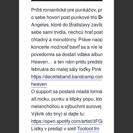
Príliš romantické pre punkáčov, príliš divoké pre 
o sebe hovorí post-punkové trio
Deceits
z ameri
Angeles, ktoré do Bratislavy zavíta už vo február
sebe sami trvdia, nechcú hrať post-punk, ktorý je
chladný a monotónny. Práve naopak, chcú dať ľ
koncerte možnosť baviť sa a nie len kývať hlavou
povedomia sa dostali vďaka albumu If There’s N
Heaven… a ten nám prídu predstaviť už v piatok,
februára do malej sály loďky Pink Whale.
https://deceitsband.bandcamp.com/album/if-ther
heaven
O support sa postará mladá formácia
Neprebud
alt.rocku, punku a štipky popu, ktorý pláva medzi
melanchóliou a výbuchmi surovej energie. Posle
Výkrik (do tmy) si dajte tu:
https://open.spotify.com/artist/3FGMFmaJq7U
Lístky v predaji v sieti
Tootoot.fm