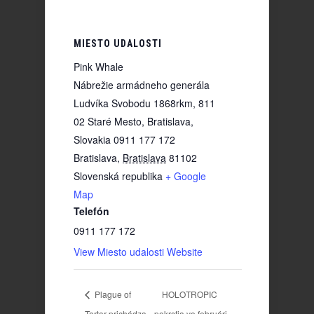
MIESTO UDALOSTI
Pink Whale
Nábrežie armádneho generála
Ludvíka Svobodu 1868rkm, 811
02 Staré Mesto, Bratislava,
Slovakia 0911 177 172
Bratislava
,
Bratislava
81102
Slovenská republika
+ Google
Map
Telefón
0911 177 172
View Miesto udalosti Website
Plague of
HOLOTROPIC
Tartar prichádza
pokrstia vo februári