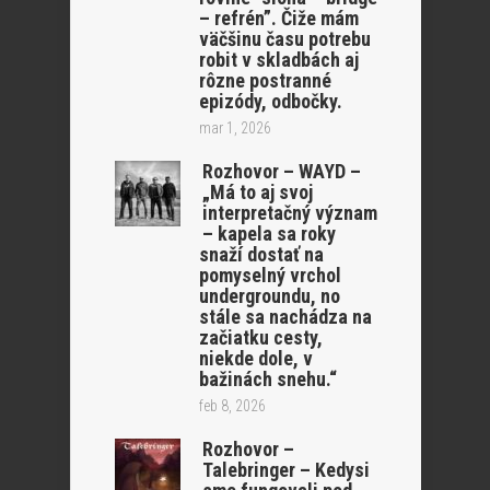
– refrén”. Čiže mám
väčšinu času potrebu
robit v skladbách aj
rôzne postranné
epizódy, odbočky.
mar 1, 2026
Rozhovor – WAYD –
„Má to aj svoj
interpretačný význam
– kapela sa roky
snaží dostať na
pomyselný vrchol
undergroundu, no
stále sa nachádza na
začiatku cesty,
niekde dole, v
bažinách snehu.“
feb 8, 2026
Rozhovor –
Talebringer – Kedysi