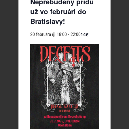
Neprebudený prídu
už vo februári do
Bratislavy!
14€
20 februára @ 18:00
-
22:00