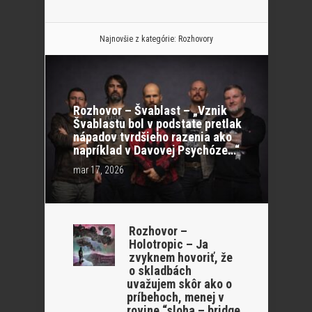
Najnovšie z kategórie:
Rozhovory
Rozhovor – Švablast – „Vznik
Švablastu bol v podstate pretlak
nápadov tvrdšieho razenia ako
napríklad v Davovej Psychóze…“
mar 17, 2026
Rozhovor –
Holotropic – Ja
zvyknem hovoriť, že
o skladbách
uvažujem skôr ako o
príbehoch, menej v
rovine “sloha – bridge