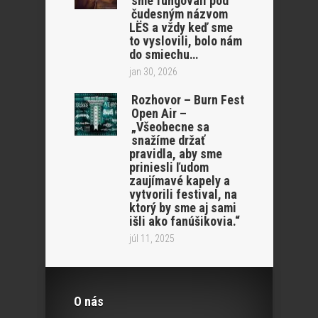
sme fungovali pod
čudesným názvom
LËS a vždy keď sme
to vyslovili, bolo nám
do smiechu…
jan 30, 2026
Rozhovor – Burn Fest
Open Air –
„Všeobecne sa
snažíme držať
pravidla, aby sme
priniesli ľudom
zaujímavé kapely a
vytvorili festival, na
ktorý by sme aj sami
išli ako fanúšikovia.“
júl 11, 2025
O nás