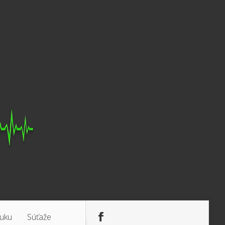
luku
Súťaže