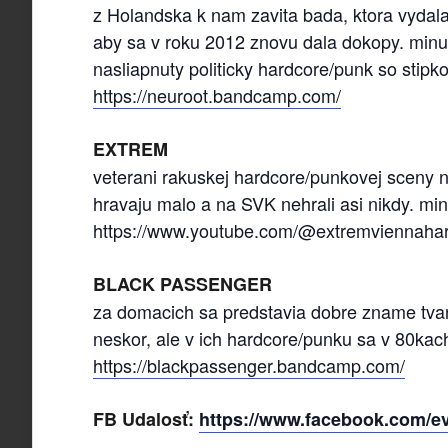
z Holandska k nam zavita bada, ktora vydala
aby sa v roku 2012 znovu dala dokopy. minuly
nasliapnuty politicky hardcore/punk so stipk
https://neuroot.bandcamp.com/
EXTREM
veterani rakuskej hardcore/punkovej sceny 
hravaju malo a na SVK nehrali asi nikdy. min
https://www.youtube.com/@extremviennaha
BLACK PASSENGER
za domacich sa predstavia dobre zname tvare 
neskor, ale v ich hardcore/punku sa v 80kac
https://blackpassenger.bandcamp.com/
FB Udalosť:
https://www.facebook.com/e