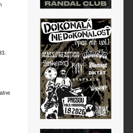
h
83.
tatne