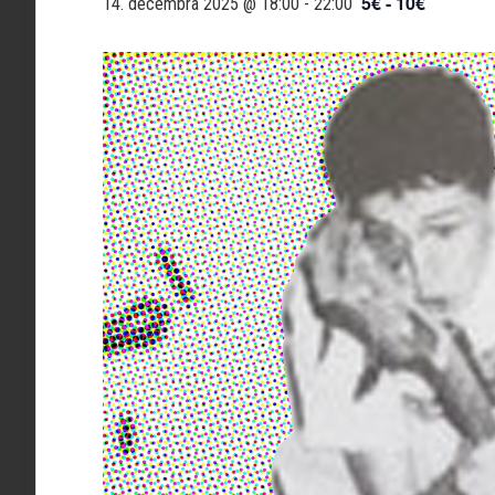
5€ - 10€
14. decembra 2025 @ 18:00
-
22:00