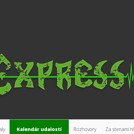
aly
Kalendár udalostí
Rozhovory
Za stenami h