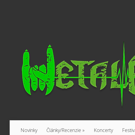
Novinky
Články/Recenzie
»
Koncerty
Festiv