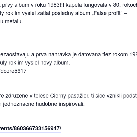
 prvy album v roku 1983!!! kapela fungovala v 80. rokoc
 rok im vysiel zatial posledny album „False profit“ –
ou metalu.
nezaostavaju a prva nahravka je datovana tiez rokom 19
uly rok im vysiel novy album.
rdcore5617
zdruzene v telese Čierny pasažier. ti sice vznikli pods
h jednoznacne hudobne inspirovali.
vents/860366733156947/