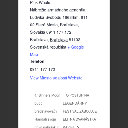
Pink Whale
Nábrežie armádneho generála
Ludvíka Svobodu 1868rkm, 811
02 Staré Mesto, Bratislava,
Slovakia 0911 177 172
Bratislava
,
Bratislava
81102
Slovenská republika
+ Google
Map
Telefón
0911 177 172
View Miesto udalosti Website
Sinners Moon
O POSTUP NA
budú
LEGENDÁRNY
predstavovať v
FESTIVAL ZABOJUJE
Randali svoju
ELITNÁ DVANÁSTKA
novú nahrávku!
KAPIEL