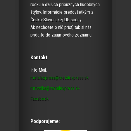
rocku a ďalších príbuzných hudobných
štýlov. Informácie predovšetkým z
Česko-Slovenskej UG scény.
Ak nechcete o nič prísť, tak si nás
pridajte do záujmového zoznamu.
Kontakt
Info Mail:
metalexpress@metalexpress.sk
mrtvolka@metalexpress.sk
Facebook
Podporujeme: