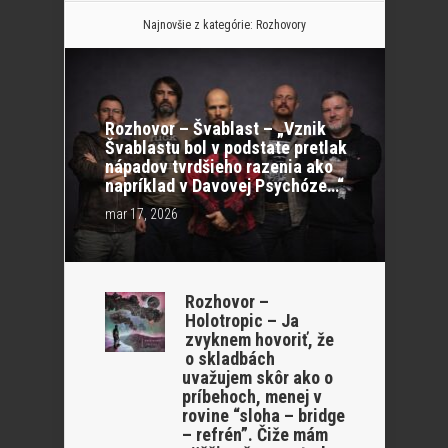
Najnovšie z kategórie:
Rozhovory
Rozhovor – Švablast – „Vznik
Švablastu bol v podstate pretlak
nápadov tvrdšieho razenia ako
napríklad v Davovej Psychóze…“
mar 17, 2026
Rozhovor –
Holotropic – Ja
zvyknem hovoriť, že
o skladbách
uvažujem skôr ako o
príbehoch, menej v
rovine “sloha – bridge
– refrén”. Čiže mám