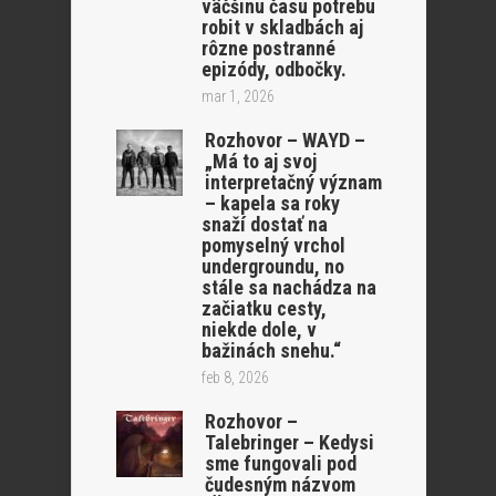
väčšinu času potrebu
robit v skladbách aj
rôzne postranné
epizódy, odbočky.
mar 1, 2026
Rozhovor – WAYD –
„Má to aj svoj
interpretačný význam
– kapela sa roky
snaží dostať na
pomyselný vrchol
undergroundu, no
stále sa nachádza na
začiatku cesty,
niekde dole, v
bažinách snehu.“
feb 8, 2026
Rozhovor –
Talebringer – Kedysi
sme fungovali pod
čudesným názvom