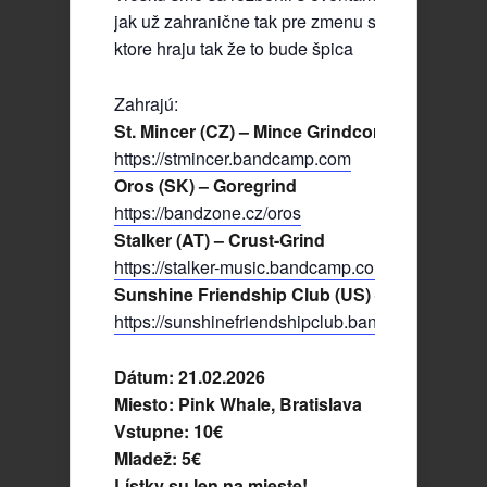
jak už zahranične tak pre zmenu si dame lokaln
ktore hraju tak že to bude špica
Zahrajú:
St. Mincer (CZ) – Mince Grindcore
https://stmincer.bandcamp.com
Oros (SK) – Goregrind
https://bandzone.cz/oros
Stalker (AT) – Crust-Grind
https://stalker-music.bandcamp.com
Sunshine Friendship Club (US) – GrindViole
https://sunshinefriendshipclub.bandcamp.com
Dátum: 21.02.2026
Miesto: Pink Whale, Bratislava
Vstupne: 10€
Mladež: 5€
Lístky su len na mieste!