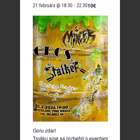
10€
21 februára @ 18:30
-
22:30
Goru zdar!
Trošku sme sa rozbehli s eventami