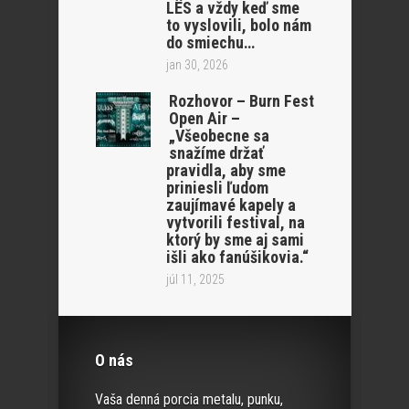
LËS a vždy keď sme
to vyslovili, bolo nám
do smiechu…
jan 30, 2026
Rozhovor – Burn Fest
Open Air –
„Všeobecne sa
snažíme držať
pravidla, aby sme
priniesli ľudom
zaujímavé kapely a
vytvorili festival, na
ktorý by sme aj sami
išli ako fanúšikovia.“
júl 11, 2025
O nás
Vaša denná porcia metalu, punku,