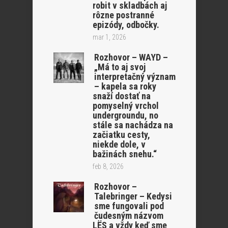
robit v skladbách aj
rôzne postranné
epizódy, odbočky.
mar 1, 2026
Rozhovor – WAYD –
„Má to aj svoj
interpretačný význam
– kapela sa roky
snaží dostať na
pomyselný vrchol
undergroundu, no
stále sa nachádza na
začiatku cesty,
niekde dole, v
bažinách snehu.“
feb 8, 2026
Rozhovor –
Talebringer – Kedysi
sme fungovali pod
čudesným názvom
LËS a vždy keď sme