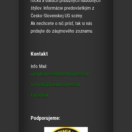
rocku a ďalších príbuzných hudobných
štýlov. Informácie predovšetkým z
Česko-Slovenskej UG scény.
Ak nechcete o nič prísť, tak si nás
pridajte do záujmového zoznamu.
Kontakt
Info Mail:
metalexpress@metalexpress.sk
mrtvolka@metalexpress.sk
Facebook
Podporujeme: