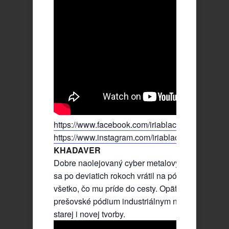
https://www.facebook.com/iriablackmetal
https://www.instagram.com/iriablackmetal/
KHADAVER
Dobre naolejovaný cyber metalový stroj, ktorý
sa po deviatich rokoch vrátil na pódia a ničí
všetko, čo mu príde do cesty. Opäť raz rozvibrujú
prešovské pódium industriálnym nákladom
starej i novej tvorby.