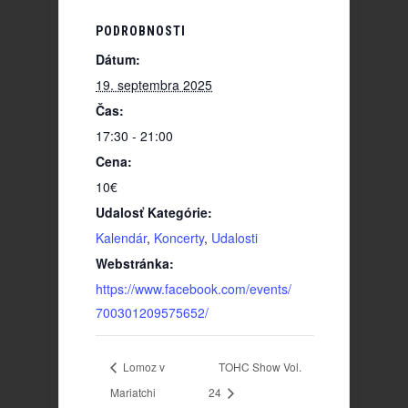
PODROBNOSTI
Dátum:
19. septembra 2025
Čas:
17:30 - 21:00
Cena:
10€
Udalosť Kategórie:
Kalendár
,
Koncerty
,
Udalosti
Webstránka:
https://www.facebook.com/events/
700301209575652/
Lomoz v
TOHC Show Vol.
Mariatchi
24