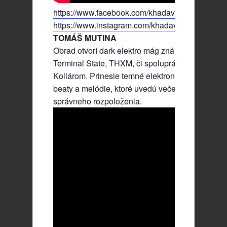
https://www.facebook.com/khadaver
https://www.instagram.com/khadavercybermetal/
TOMÁŠ MUTINA
Obrad otvorí dark elektro mág známy z projektov
Terminal State, THXM, či spolupráce s Dávidom
Kollárom. Prinesie temné elektronické textúry,
beaty a melódie, ktoré uvedú večer do
správneho rozpoloženia.