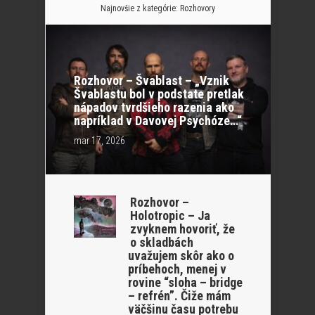
Najnovšie z kategórie:
Rozhovory
Rozhovor – Švablast – „Vznik
Švablastu bol v podstate pretlak
nápadov tvrdšieho razenia ako
napríklad v Davovej Psychóze…“
mar 17, 2026
Rozhovor –
Holotropic – Ja
zvyknem hovoriť, že
o skladbách
uvažujem skôr ako o
príbehoch, menej v
rovine “sloha – bridge
– refrén”. Čiže mám
väčšinu času potrebu