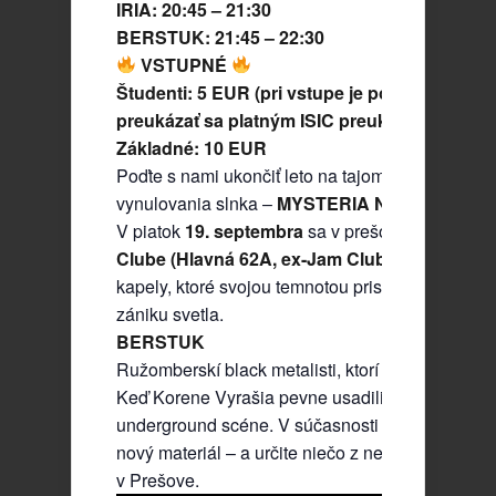
IRIA: 20:45 – 21:30
BERSTUK: 21:45 – 22:30
VSTUPNÉ
Študenti: 5 EUR (pri vstupe je potrebné
preukázať sa platným ISIC preukazom)
Základné: 10 EUR
Poďte s nami ukončiť leto na tajomný obrad
vynulovania slnka –
MYSTERIA NULLI SOLIS
.
V piatok
19. septembra
sa v prešovskom
263
Clube (Hlavná 62A, ex-Jam Club)
stretnú štyri
kapely, ktoré svojou temnotou prispejú ku
zániku svetla.
BERSTUK
Ružomberskí black metalisti, ktorí sa albumom
Keď Korene Vyrašia pevne usadili na domácej
underground scéne. V súčasnosti pripravujú
nový materiál – a určite niečo z neho odpália aj
v Prešove.