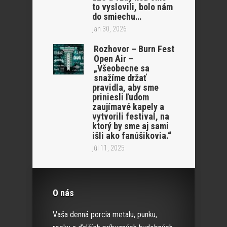
to vyslovili, bolo nám
do smiechu…
jan 30, 2026
Rozhovor – Burn Fest
Open Air –
„Všeobecne sa
snažíme držať
pravidla, aby sme
priniesli ľudom
zaujímavé kapely a
vytvorili festival, na
ktorý by sme aj sami
išli ako fanúšikovia.“
júl 11, 2025
O nás
Vaša denná porcia metalu, punku,