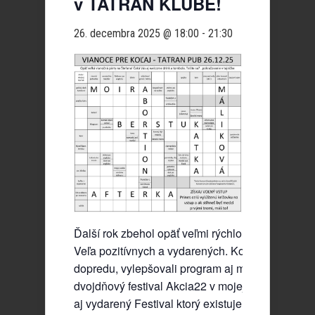
v TATRAN KLUBE!
26. decembra 2025 @ 18:00
-
21:30
Ďalší rok zbehol opäť veľmi rýchlo. Udialo sa veľ
Veľa pozitívnych a vydarených. Koľaj22 sme pos
dopredu, vylepšovali program aj možnosti. V lete
dvojdňový festival Akcia22 v mojej réžii. Potom 
aj vydarený Festival ktorý existuje. Kopa evento