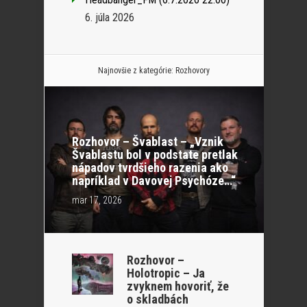
6. júla 2026
Najnovšie z kategórie:
Rozhovory
Rozhovor – Švablast – „Vznik
Švablastu bol v podstate pretlak
nápadov tvrdšieho razenia ako
napríklad v Davovej Psychóze…“
mar 17, 2026
Rozhovor –
Holotropic – Ja
zvyknem hovoriť, že
o skladbách