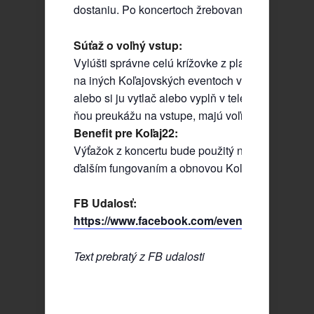
dostaniu. Po koncertoch žrebovanie o vecné cen
Súťaž o voľný vstup:
Vylúšti správne celú krížovke z plagátu. Môžeš j
na iných Koľajovských eventoch v papierovej p
alebo si ju vytlač alebo vyplň v telefóne. Prví traj
ňou preukážu na vstupe, majú voľný vstup.
Benefit pre Koľaj22:
Výťažok z koncertu bude použitý na aktivity spoj
ďalším fungovaním a obnovou Koľaje22.
FB Udalosť:
https://www.facebook.com/events/292619650
Text prebratý z FB udalosti