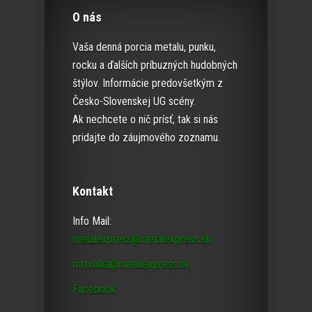
O nás
Vaša denná porcia metalu, punku,
rocku a ďalších príbuzných hudobných
štýlov. Informácie predovšetkým z
Česko-Slovenskej UG scény.
Ak nechcete o nič prísť, tak si nás
pridajte do záujmového zoznamu.
Kontakt
Info Mail:
metalexpress@metalexpress.sk
mrtvolka@metalexpress.sk
Facebook