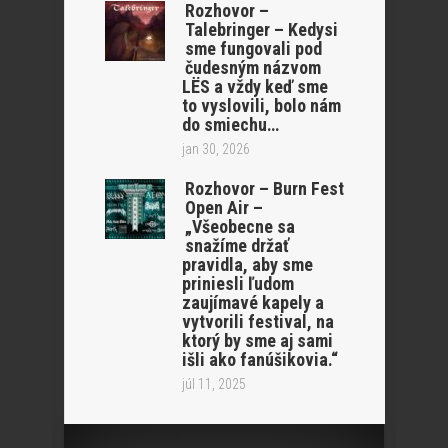
Rozhovor –
Talebringer – Kedysi
sme fungovali pod
čudesným názvom
LËS a vždy keď sme
to vyslovili, bolo nám
do smiechu…
jan 30, 2026
Rozhovor – Burn Fest
Open Air –
„Všeobecne sa
snažíme držať
pravidla, aby sme
priniesli ľudom
zaujímavé kapely a
vytvorili festival, na
ktorý by sme aj sami
išli ako fanúšikovia.“
júl 11, 2025