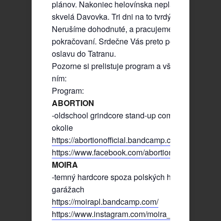
plánov. Nakoniec helovínska neplánovaná rozlú
skvelá Davovka. Tri dni na to tvrdý reset. Ale ide
Nerušíme dohodnuté, a pracujeme na ďalšom
pokračovaní. Srdečne Vás preto pozývame na š
oslavu do Tatranu.
Pozorne si prelistuje program a všetky informác
ním:
Program:
ABORTION
-oldschool grindcore stand-up comedy veteráni, 
okolie
https://abortionofficial.bandcamp.com/
https://www.facebook.com/abortiongrindcore/
MOIRA
-temný hardcore spoza polských hraníc, videli s
garážach
https://moirapl.bandcamp.com/
https://www.instagram.com/moira_official_pl/