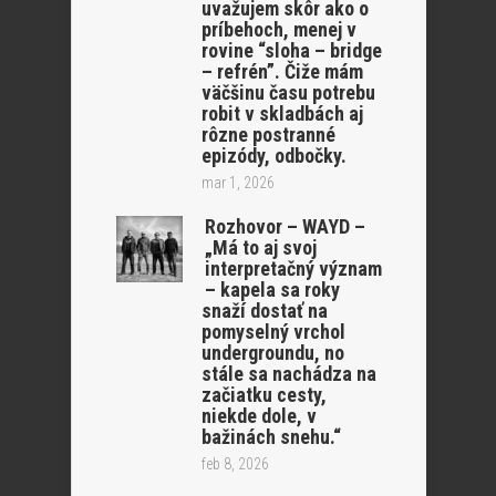
uvažujem skôr ako o
príbehoch, menej v
rovine “sloha – bridge
– refrén”. Čiže mám
väčšinu času potrebu
robit v skladbách aj
rôzne postranné
epizódy, odbočky.
mar 1, 2026
Rozhovor – WAYD –
„Má to aj svoj
interpretačný význam
– kapela sa roky
snaží dostať na
pomyselný vrchol
undergroundu, no
stále sa nachádza na
začiatku cesty,
niekde dole, v
bažinách snehu.“
feb 8, 2026