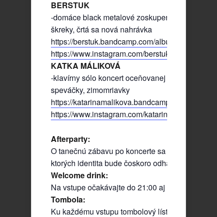
BERSTUK
-domáce black metalové zoskupenie, corpsepain
škreky, črtá sa nová nahrávka
https://berstuk.bandcamp.com/album/ke-korene-v
https://www.instagram.com/berstuk_official/
KATKA MÁLIKOVÁ
-klavírny sólo koncert oceňovanej hudobnej skla
speváčky, zimomriavky
https://katarinamalikova.bandcamp.com/
https://www.instagram.com/katarinamalikovamus
Afterparty:
O tanečnú zábavu po koncerte sa postarajú dídže
ktorých identita bude čoskoro odhalená.
Welcome drink:
Na vstupe očakávajte do 21:00 aj osvieženie!
Tombola:
Ku každému vstupu tombolový lístok, plus ďalšie