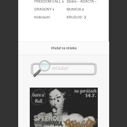
FREEDOM CALL a
Žalára – ADACTA –
DRAGONY v
MUNICIA a
Košiciach!
KRUDUS!
Hľadať na stránke