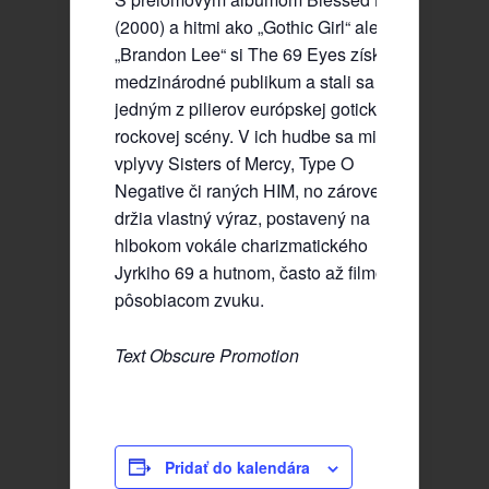
(2000) a hitmi ako „Gothic Girl“ alebo
„Brandon Lee“ si The 69 Eyes získali
medzinárodné publikum a stali sa
jedným z pilierov európskej gotickej
rockovej scény. V ich hudbe sa miešajú
vplyvy Sisters of Mercy, Type O
Negative či raných HIM, no zároveň si
držia vlastný výraz, postavený na
hlbokom vokále charizmatického
Jyrkiho 69 a hutnom, často až filmovo
pôsobiacom zvuku.
Text Obscure Promotion
Pridať do kalendára