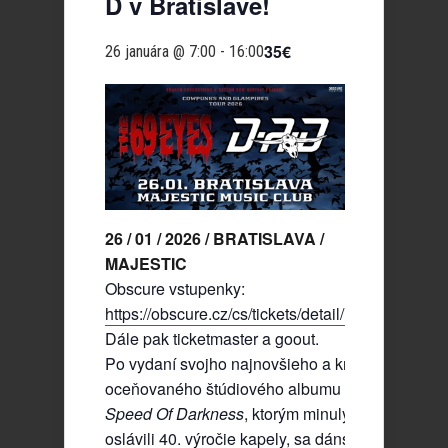
D v Bratislave!
35€
26 januára @ 7:00
-
16:00
26 / 01 / 2026 / BRATISLAVA /
MAJESTIC
Obscure vstupenky:
https://obscure.cz/cs/tickets/detail/id/935
Dále pak ticketmaster a goout.
Po vydaní svojho najnovšieho a kritikou
oceňovaného štúdiového albumu
Speed Of Darkness
, ktorým minulý rok
oslávili 40. výročie kapely, sa dánske