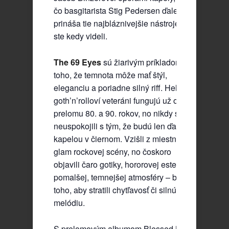
čo basgitarista Stig Pedersen ďalej
prináša tie najbláznivejšie nástroje, aké
ste kedy videli.
The 69 Eyes
sú žiarivým príkladom
toho, že temnota môže mať štýl,
eleganciu a poriadne silný riff. Helsinskí
goth’n’rolloví veteráni fungujú už od
prelomu 80. a 90. rokov, no nikdy sa
neuspokojili s tým, že budú len ďalšou
kapelou v čiernom. Vzišli z miestnej
glam rockovej scény, no čoskoro
objavili čaro gotiky, hororovej estetiky a
pomalšej, temnejšej atmosféry – bez
toho, aby stratili chytľavosť či silnú
melódiu.
S prelomovým albumom Blessed Be