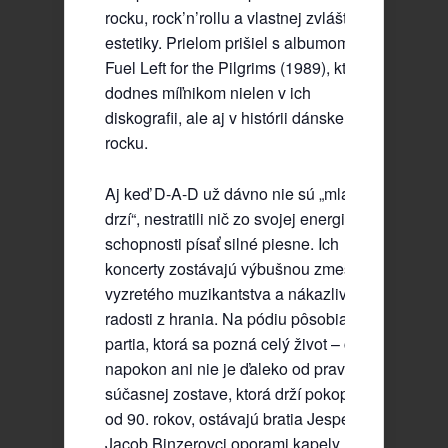
rocku, rock’n’rollu a vlastnej zvláštnej
estetiky. Prielom prišiel s albumom No
Fuel Left for the Pilgrims (1989), ktorý je
dodnes míľnikom nielen v ich
diskografii, ale aj v histórii dánskeho
rocku.
Aj keď D-A-D už dávno nie sú „mladí a
drzí“, nestratili nič zo svojej energie ani
schopnosti písať silné piesne. Ich
koncerty zostávajú výbušnou zmesou
vyzretého muzikantstva a nákazlivej
radosti z hrania. Na pódiu pôsobia ako
partia, ktorá sa pozná celý život – čo
napokon ani nie je ďaleko od pravdy. V
súčasnej zostave, ktorá drží pokope už
od 90. rokov, ostávajú bratia Jesper a
Jacob Binzerovci oporami kapely, zatiaľ