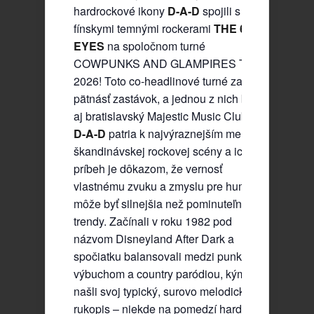
hardrockové ikony
D-A-D
spojili s
fínskymi temnými rockerami
THE 69
EYES
na spoločnom turné
COWPUNKS AND GLAMPIRES TOUR
2026! Toto co-headlinové turné zahŕňa
pätnásť zastávok, a jednou z nich bude
aj bratislavský Majestic Music Club!
D-A-D
patria k najvýraznejším menám
škandinávskej rockovej scény a ich
príbeh je dôkazom, že vernosť
vlastnému zvuku a zmyslu pre humor
môže byť silnejšia než pominuteľné
trendy. Začínali v roku 1982 pod
názvom Disneyland After Dark a
spočiatku balansovali medzi punkovým
výbuchom a country paródiou, kým si
našli svoj typický, surovo melodický
rukopis – niekde na pomedzí hard