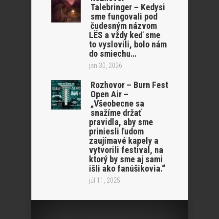
Talebringer – Kedysi
sme fungovali pod
čudesným názvom
LËS a vždy keď sme
to vyslovili, bolo nám
do smiechu…
jan 30, 2026
Rozhovor – Burn Fest
Open Air –
„Všeobecne sa
snažíme držať
pravidla, aby sme
priniesli ľudom
zaujímavé kapely a
vytvorili festival, na
ktorý by sme aj sami
išli ako fanúšikovia.“
júl 11, 2025