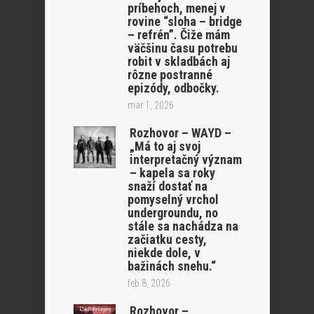
príbehoch, menej v
rovine “sloha – bridge
– refrén”. Čiže mám
väčšinu času potrebu
robit v skladbách aj
rôzne postranné
epizódy, odbočky.
mar 1, 2026
Rozhovor – WAYD –
„Má to aj svoj
interpretačný význam
– kapela sa roky
snaží dostať na
pomyselný vrchol
undergroundu, no
stále sa nachádza na
začiatku cesty,
niekde dole, v
bažinách snehu.“
feb 8, 2026
Rozhovor –