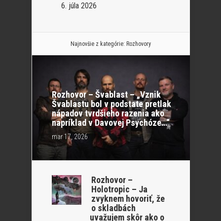
6. júla 2026
Najnovšie z kategórie:
Rozhovory
Rozhovor – Švablast – „Vznik
Švablastu bol v podstate pretlak
nápadov tvrdšieho razenia ako
napríklad v Davovej Psychóze…“
mar 17, 2026
Rozhovor –
Holotropic – Ja
zvyknem hovoriť, že
o skladbách
uvažujem skôr ako o