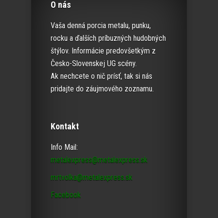
O nás
Vaša denná porcia metalu, punku,
rocku a ďalších príbuzných hudobných
štýlov. Informácie predovšetkým z
Česko-Slovenskej UG scény.
Ak nechcete o nič prísť, tak si nás
pridajte do záujmového zoznamu.
Kontakt
Info Mail:
metalexpress@metalexpress.sk
mrtvolka@metalexpress.sk
Facebook