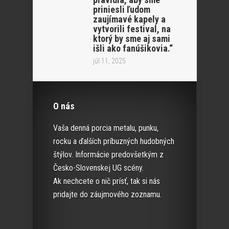
priniesli ľudom
zaujímavé kapely a
vytvorili festival, na
ktorý by sme aj sami
išli ako fanúšikovia.“
júl 11, 2025
O nás
Vaša denná porcia metalu, punku,
rocku a ďalších príbuzných hudobných
štýlov. Informácie predovšetkým z
Česko-Slovenskej UG scény.
Ak nechcete o nič prísť, tak si nás
pridajte do záujmového zoznamu.