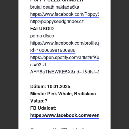
brutal death nakladačka
https://www.facebook.com/PoppySeedGrinder
http://poppyseedgrinder.cz
FALUSOID
porno disco
https://www.facebook.com/profile.php?
id=100066981930986
https://open.spotify.com/artist/6fKurrKuebpgh
si=03fzf-
AFR8aTIsEWKE5X&nd=1&dlsi=8c7de8dd058d
Dátum: 10.01.2025
Miesto: Pink Whale, Bratislava
Vstup:?
FB Udalosť:
https://www.facebook.com/events/186110462