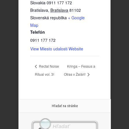
Slovakia 0911 177 172
Bratislava
,
Bratislava
81102
Slovenská republika
+ Google
Map
Telefón
0911 177 172
View Miesto udalosti Website
Rectal Noise
Kringa – Fessus a
Ritual vol. 3!
Otras v Žalári!
Hľadať na stránke