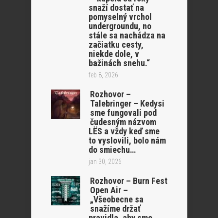
snaží dostať na
pomyselný vrchol
undergroundu, no
stále sa nachádza na
začiatku cesty,
niekde dole, v
bažinách snehu.“
feb 8, 2026
Rozhovor –
Talebringer – Kedysi
sme fungovali pod
čudesným názvom
LËS a vždy keď sme
to vyslovili, bolo nám
do smiechu…
jan 30, 2026
Rozhovor – Burn Fest
Open Air –
„Všeobecne sa
snažíme držať
pravidla, aby sme