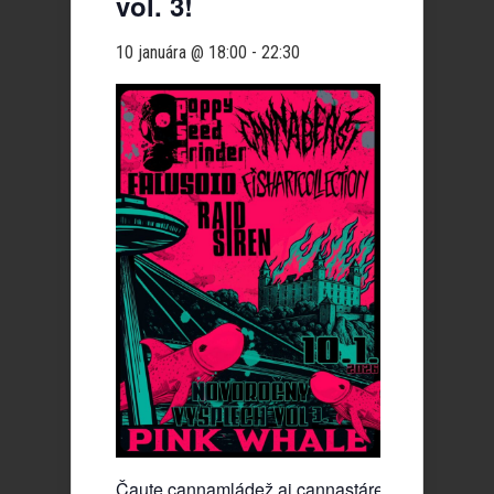
vol. 3!
10 januára @ 18:00
-
22:30
Čaute cannamládež aj cannastáreš!! 10.januára