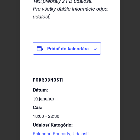
Text prebratý z FB udalosti.
Pre všetky ďalšie informácie odporúčame sledo
udalosť.
Pridať do kalendára
PODROBNOSTI
Dátum:
10 januára
Čas:
18:00 - 22:30
Udalosť Kategórie:
Kalendár
,
Koncerty
,
Udalosti