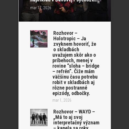
mar 17, 2026
Rozhovor –
Holotropic – Ja
zvyknem hovoriť, že
o skladbách
uvažujem skôr ako o
príbehoch, menej v
rovine “sloha – bridge
– refrén”. Čiže mám
väčšinu času potrebu
robit v skladbách aj
rôzne postranné
epizódy, odbočky.
mar 1, 2026
Rozhovor – WAYD –
„Má to aj svoj
interpretačný význam
– kapela sa roky