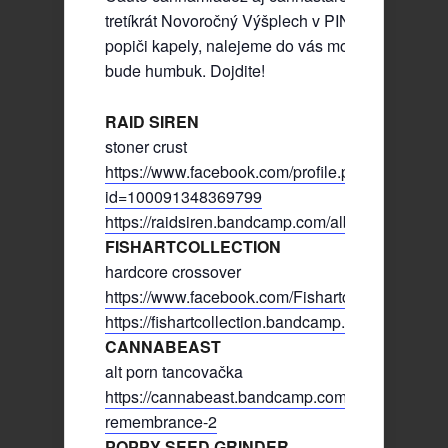
tretíkrát Novoročný Výšplech v PINK WHALE! Z
popiči kapely, nalejeme do vás motivačný welco
bude humbuk. Dojdite!
RAID SIREN
stoner crust
https://www.facebook.com/profile.php?
id=100091348369799
https://raidsiren.bandcamp.com/album/raid-siren
FISHARTCOLLECTION
hardcore crossover
https://www.facebook.com/Fishartcollection
https://fishartcollection.bandcamp.com/
CANNABEAST
alt porn tancovačka
https://cannabeast.bandcamp.com/album/fuckdol
remembrance-2
POPPY SEED GRINDER