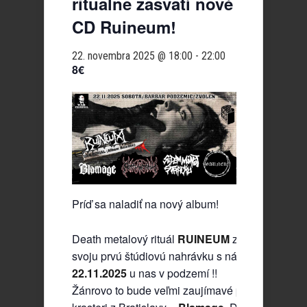
ritualne zasvätí nové
CD Ruineum!
22. novembra 2025 @ 18:00
-
22:00
8€
Príď sa naladiť na nový album!
Death metalový rituál
RUINEUM
zo Zvolena pre
svoju prvú štúdiovú nahrávku s názvom
Urn Bur
22.11.2025
u nas v podzemí !!
Žánrovo to bude veľmi zaujímavé pozvanie prijal