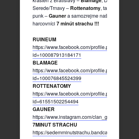
krasteri z Bratislavy –
Blamage
, Deathmetal zo
Serede/Trnavy –
Rottenatomy
, tak isto Bratisla
punk –
Gauner
a samozrejme naši obľúbený
harcovníci
7 minút strachu !!!
RUINEUM
https://www.facebook.com/profile.php?
id=100087913184171
BLAMAGE
https://www.facebook.com/profile.php?
id=100076845524399
ROTTENATOMY
https://www.facebook.com/profile.php?
id=61551502254494
GAUNER
https://www.instagram.com/clan_gauner/
7MINUT STRACHU
https://sedemminutstrachu.bandcamp.com/