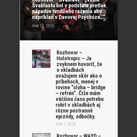
Švablastu bol v podstate pretlak
nápadov tvrdšieho razenia ako
napríklad v Davovej Psychóze…“
mar 17, 2026
Rozhovor –
Holotropic – Ja
zvyknem hovoriť, že
o skladbách
uvažujem skôr ako o
príbehoch, menej v
rovine “sloha – bridge
– refrén”. Čiže mám
väčšinu času potrebu
robit v skladbách aj
rôzne postranné
epizódy, odbočky.
mar 1, 2026
Rozhovor – WAYD –