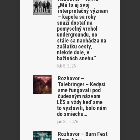
„Má to aj svoj
interpretačný význam
– kapela sa roky
snaží dostať na
pomyselný vrchol
undergroundu, no
stále sa nachádza na
začiatku cesty,
niekde dole, v
bažinách snehu.“
feb 8, 2026
Rozhovor –
Talebringer – Kedysi
sme fungovali pod
čudesným názvom
LËS a vždy keď sme
to vyslovili, bolo nám
do smiechu…
jan 30, 2026
Rozhovor – Burn Fest
Open Air –