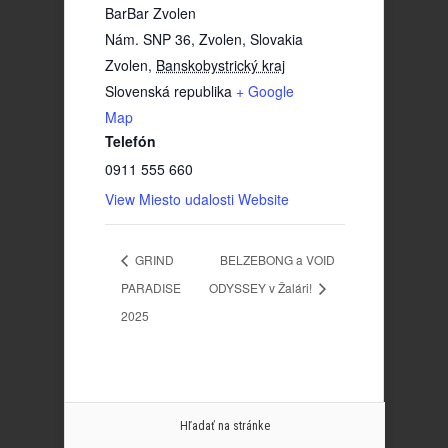
BarBar Zvolen
Nám. SNP 36, Zvolen, Slovakia
Zvolen
,
Banskobystrický kraj
Slovenská republika
+ Google
Map
Telefón
0911 555 660
View Miesto udalosti Website
GRIND
BELZEBONG a VOID
PARADISE
ODYSSEY v Žalári!
2025
Hľadať na stránke