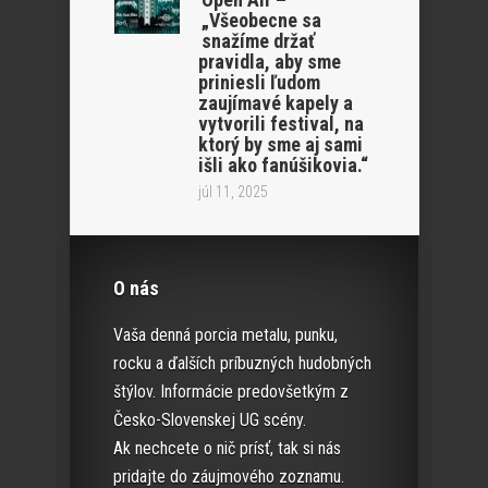
„Všeobecne sa
snažíme držať
pravidla, aby sme
priniesli ľudom
zaujímavé kapely a
vytvorili festival, na
ktorý by sme aj sami
išli ako fanúšikovia.“
júl 11, 2025
O nás
Vaša denná porcia metalu, punku,
rocku a ďalších príbuzných hudobných
štýlov. Informácie predovšetkým z
Česko-Slovenskej UG scény.
Ak nechcete o nič prísť, tak si nás
pridajte do záujmového zoznamu.