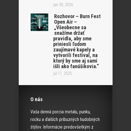
jan 30, 2026
Rozhovor – Burn Fest
Open Air –
„Všeobecne sa
snažíme držať
pravidla, aby sme
priniesli ľudom
zaujímavé kapely a
vytvorili festival, na
ktorý by sme aj sami
išli ako fanúšikovia.“
júl 11, 2025
O nás
Vaša denná porcia metalu, punku,
rocku a ďalších príbuzných hudobných
štýlov. Informácie predovšetkým z