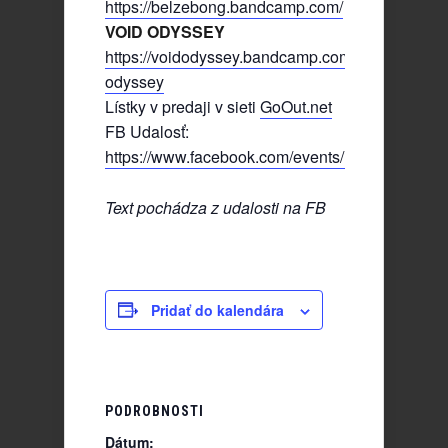
https://belzebong.bandcamp.com/
VOID ODYSSEY
https://voidodyssey.bandcamp.com/album/void-
odyssey
Lístky v predaji v sieti
GoOut.net
FB Udalosť:
https://www.facebook.com/events/14122840366
Text pochádza z udalosti na FB
Pridať do kalendára
PODROBNOSTI
Dátum: