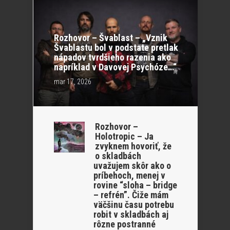
Rozhovor – Švablast – „Vznik
Švablastu bol v podstate pretlak
nápadov tvrdšieho razenia ako
napríklad v Davovej Psychóze…“
mar 17, 2026
Rozhovor –
Holotropic – Ja
zvyknem hovoriť, že
o skladbách
uvažujem skôr ako o
príbehoch, menej v
rovine “sloha – bridge
– refrén”. Čiže mám
väčšinu času potrebu
robit v skladbách aj
rôzne postranné