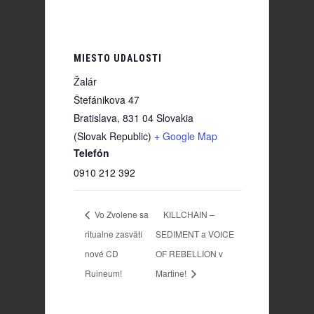
MIESTO UDALOSTI
Žalár
Štefánikova 47
Bratislava
,
831 04
Slovakia
(Slovak Republic)
+ Google Map
Telefón
0910 212 392
Vo Zvolene sa
KILLCHAIN –
ritualne zasvätí
SEDIMENT a VOICE
nové CD
OF REBELLION v
Ruineum!
Martine!