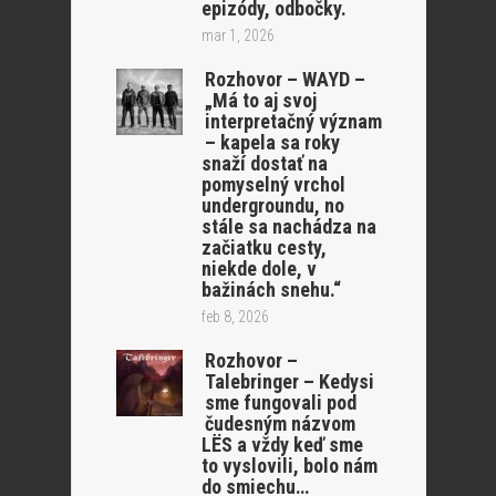
epizódy, odbočky.
mar 1, 2026
Rozhovor – WAYD –
„Má to aj svoj
interpretačný význam
– kapela sa roky
snaží dostať na
pomyselný vrchol
undergroundu, no
stále sa nachádza na
začiatku cesty,
niekde dole, v
bažinách snehu.“
feb 8, 2026
Rozhovor –
Talebringer – Kedysi
sme fungovali pod
čudesným názvom
LËS a vždy keď sme
to vyslovili, bolo nám
do smiechu…