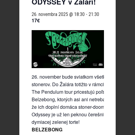
ODYSSEY v Žalári!
26. novembra 2025 @ 18:30
-
21:30
17€
26. november bude sviatkom všetkých bratislav
stonerov. Do Žalára totižto v rámci svojho The P
The Pendulum tour pricestujú poľskí stoner velik
Belzebong, ktorých asi ani netreba predstavovať.
že ich doplní domáca stoner-doomová stálica Vo
Odyssey je už len peknou čerešničkou na tejto
dymiacej zelenej torte!
BELZEBONG