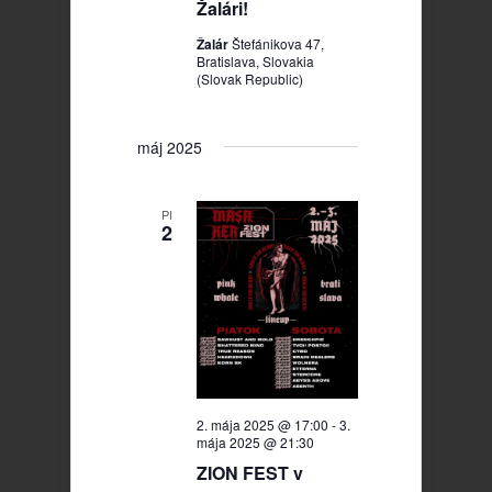
Žalári!
Žalár
Štefánikova 47,
Bratislava, Slovakia
(Slovak Republic)
máj 2025
PI
2
2. mája 2025 @ 17:00
-
3.
mája 2025 @ 21:30
ZION FEST v