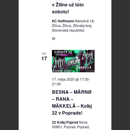
v Žiline už túto
sobotu!
KC Hoffmann
Národná 18,
Žilina, Žilina, Žilinský kraj,
Slovenská republika
8€
SO
17
17. mája 2025 @ 17:30
-
21:00
BESNA – MÄRNØ
– RANA –
MÄKKELÄ – Koľaj
22 v Poprade!
22 Koľaj Poprad
Nová,
05801, Poprad, Poprad,