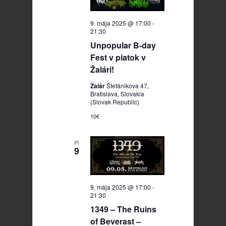
9. mája 2025 @ 17:00
-
21:30
Unpopular B-day
Fest v piatok v
Žalári!
Žalár
Štefánikova 47,
Bratislava, Slovakia
(Slovak Republic)
10€
PI
9
9. mája 2025 @ 17:00
-
21:30
1349 – The Ruins
of Beverast –