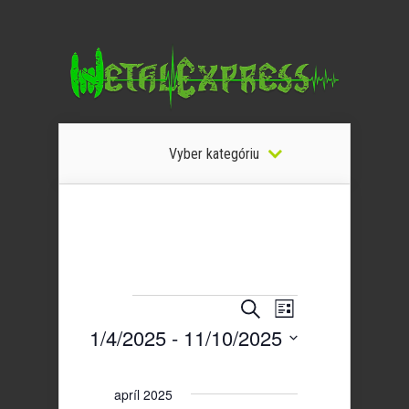
Vyber kategóriu
Udalosti
Udalosť
Vyhľadať
Zoznam
Udalosti
Navigácie
Search
1/4/2025
 - 
11/10/2025
Zobrazení
and
Vyberte
Views
dátum.
Navigation
apríl 2025