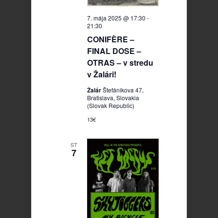
7. mája 2025 @ 17:30
-
21:30
CONIFÈRE –
FINAL DOSE –
OTRAS – v stredu
v Žalári!
Žalár
Štefánikova 47,
Bratislava, Slovakia
(Slovak Republic)
13€
ST
7