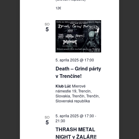
12€
SO
5
5. apríla 2025 @ 17:00
Death – Grind párty
v Trenčíne!
Klub Lúč
Mierové
námestie 19, Trencin,
Slovakia, Trenčín, Trenčín,
Slovenská republika
5. apríla 2025 @ 17:30
-
SO
21:30
5
THRASH METAL
NIGHT v ŽALÁRI!