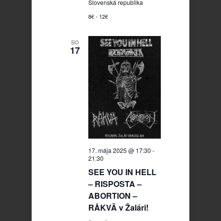
Slovenská republika
8€ - 12€
SO
17
17. mája 2025 @ 17:30
-
21:30
SEE YOU IN HELL
– RISPOSTA –
ABORTION –
RÅKVÄ v Žalári!