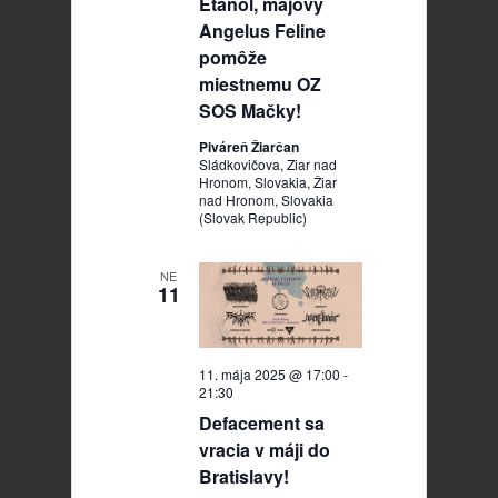
Etanol, májový
Angelus Feline
pomôže
miestnemu OZ
SOS Mačky!
Piváreň Žiarčan
Sládkovičova, Ziar nad
Hronom, Slovakia, Žiar
nad Hronom, Slovakia
(Slovak Republic)
NE
11
11. mája 2025 @ 17:00
-
21:30
Defacement sa
vracia v máji do
Bratislavy!