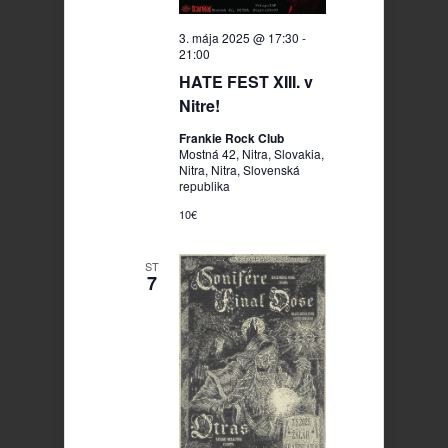
3. mája 2025 @ 17:30
-
21:00
HATE FEST XIII. v
Nitre!
Frankie Rock Club
Mostná 42, Nitra, Slovakia,
Nitra, Nitra, Slovenská
republika
10€
ST
7