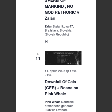
SPERM OF
MANKIND , NO
GOD RETHORIC v
Žalári
Žalár
Štefánikova 47,
Bratislava, Slovakia
(Slovak Republic)
8€
PI
11
11. apríla 2025 @ 17:00
-
21:30
Downfall Of Gaia
(GER) + Besna na
Pink Whale
Pink Whale
Nábrežie
armádneho generála
Ludvíka Svobodu