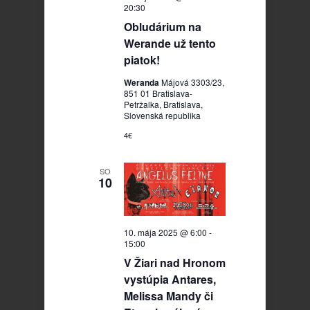
20:30
Obludárium na
Werande už tento
piatok!
Weranda
Májová 3303/23,
851 01 Bratislava-
Petržalka, Bratislava,
Slovenská republika
4€
SO
10
10. mája 2025 @ 6:00
-
15:00
V Žiari nad Hronom
vystúpia Antares,
Melissa Mandy či