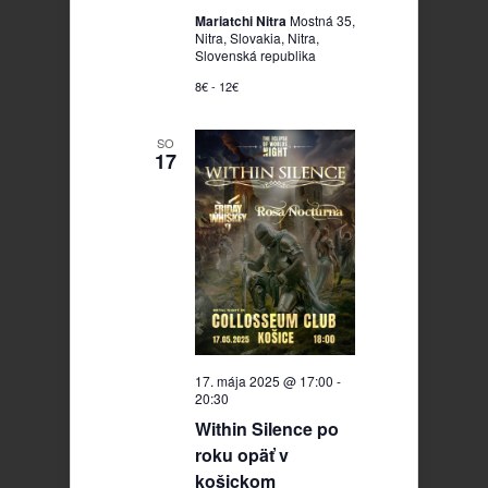
Mariatchi Nitra
Mostná 35,
Nitra, Slovakia, Nitra,
Slovenská republika
8€ - 12€
SO
17
17. mája 2025 @ 17:00
-
20:30
Within Silence po
roku opäť v
košickom