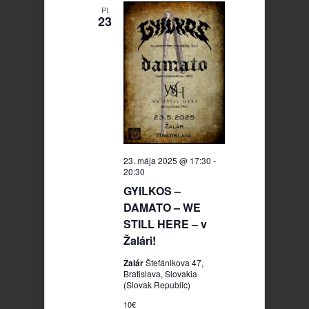
PI
23
23. mája 2025 @ 17:30
-
20:30
GYILKOS –
DAMATO – WE
STILL HERE – v
Žalári!
Žalár
Štefánikova 47,
Bratislava, Slovakia
(Slovak Republic)
10€