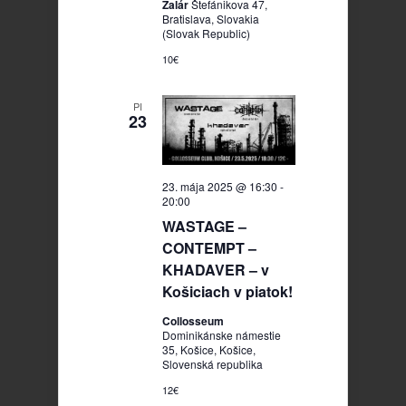
Žalár
Štefánikova 47,
Bratislava, Slovakia
(Slovak Republic)
10€
PI
23
23. mája 2025 @ 16:30
-
20:00
WASTAGE –
CONTEMPT –
KHADAVER – v
Košiciach v piatok!
Collosseum
Dominikánske námestie
35, Košice, Košice,
Slovenská republika
12€