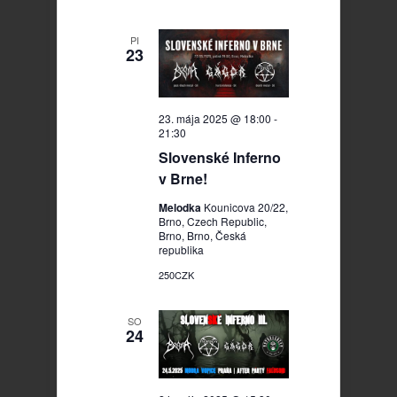
PI
23
23. mája 2025 @ 18:00
-
21:30
Slovenské Inferno
v Brne!
Melodka
Kounicova 20/22,
Brno, Czech Republic,
Brno, Brno, Česká
republika
250CZK
SO
24