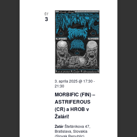
ŠT
3
3. apríla 2025 @ 17:30
-
21:30
MORBIFIC (FIN) –
ASTRIFEROUS
(CR) a HROB v
Žalári!
Žalár
Štefánikova 47,
Bratislava, Slovakia
(Slovak Republic)