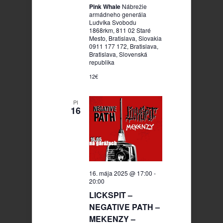
Pink Whale
Nábrežie
armádneho generála
Ludvíka Svobodu
1868rkm, 811 02 Staré
Mesto, Bratislava, Slovakia
0911 177 172, Bratislava,
Bratislava, Slovenská
republika
12€
PI
16
16. mája 2025 @ 17:00
-
20:00
LICKSPIT –
NEGATIVE PATH –
MEKENZY –