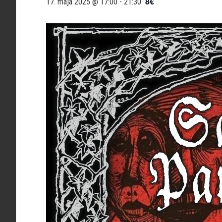
8€
17. mája 2025 @ 17:00
-
21:30