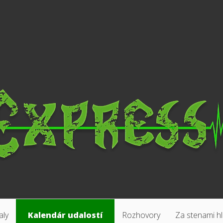
aly
Kalendár udalostí
Rozhovory
Za stenami h