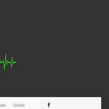
luku
Súťaže