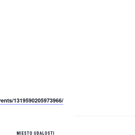
vents/1319590205973966/
MIESTO UDALOSTI