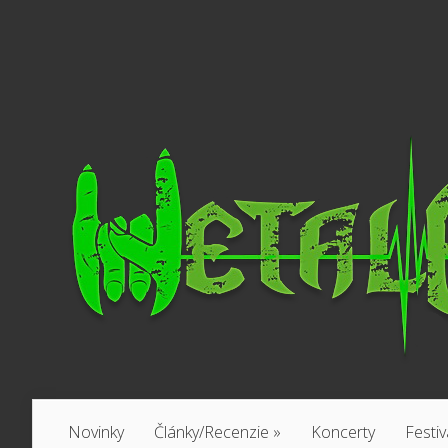
Novinky
Články/Recenzie
»
Koncerty
Festiv