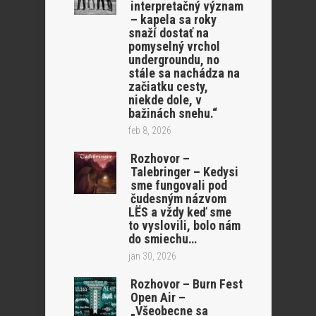
interpretačný význam
– kapela sa roky
snaží dostať na
pomyselný vrchol
undergroundu, no
stále sa nachádza na
začiatku cesty,
niekde dole, v
bažinách snehu.“
feb 8, 2026
Rozhovor –
Talebringer – Kedysi
sme fungovali pod
čudesným názvom
LËS a vždy keď sme
to vyslovili, bolo nám
do smiechu…
jan 30, 2026
Rozhovor – Burn Fest
Open Air –
„Všeobecne sa