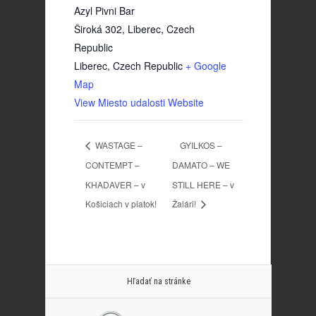
Azyl Pivni Bar
Široká 302, Liberec, Czech
Republic
Liberec
,
Czech Republic
+ Google
Map
View Miesto udalosti Website
WASTAGE –
GYILKOS –
CONTEMPT –
DAMATO – WE
KHADAVER – v
STILL HERE – v
Košiciach v piatok!
Žalári!
Hľadať na stránke