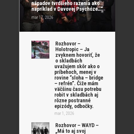
nápadov tvrdšieho razenia ako
napríklad v Davovej Psychóze…“
mar 17, 2026
Rozhovor –
Holotropic – Ja
zvyknem hovoriť, že
o skladbách
uvažujem skôr ako o
príbehoch, menej v
rovine “sloha – bridge
– refrén”. Čiže mám
väčšinu času potrebu
robit v skladbách aj
rôzne postranné
epizódy, odbočky.
mar 1, 2026
Rozhovor – WAYD –
„Má to aj svoj