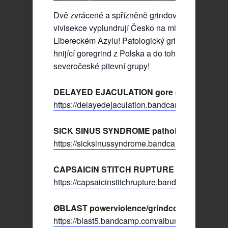
Dvě zvrácené a spřízněně grindové chásky za 
vivisekce vyplundrují Česko na minitour, jenž sta
Libereckém Azylu! Patologický grindcore od Ostr
hnijící goregrind z Polska a do toho dvě zvrácen
severočeské pitevní grupy!
DELAYED EJACULATION gore grind / Polan
https://delayedejaculation.bandcamp.com/
SICK SINUS SYNDROME pathologic grindco
https://sicksinussyndrome.bandcamp.com/
CAPSAICIN STITCH RUPTURE gore grind
https://capsaicinstitchrupture.bandcamp.com
ØBLAST powerviolence/grindcore
https://blast5.bandcamp.com/album/demo