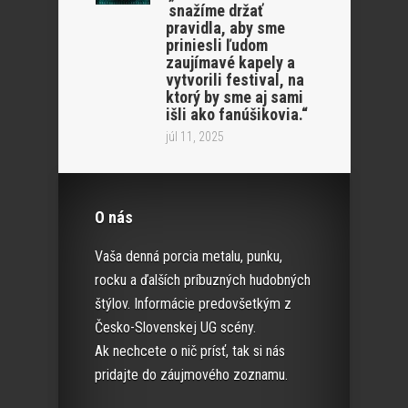
snažíme držať
pravidla, aby sme
priniesli ľudom
zaujímavé kapely a
vytvorili festival, na
ktorý by sme aj sami
išli ako fanúšikovia.“
júl 11, 2025
O nás
Vaša denná porcia metalu, punku,
rocku a ďalších príbuzných hudobných
štýlov. Informácie predovšetkým z
Česko-Slovenskej UG scény.
Ak nechcete o nič prísť, tak si nás
pridajte do záujmového zoznamu.