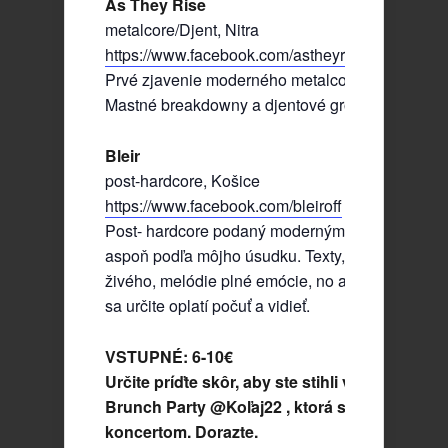
As They Rise
metalcore/Djent, Nitra
https://www.facebook.com/astheyriseofficial
Prvé zjavenie moderného metalcore na Koľaji 22
Mastné breakdowny a djentové groovy riffy.
Bleir
post-hardcore, Košice
https://www.facebook.com/bleiroff
Post- hardcore podaný moderným spôsobom, te
aspoň podľa môjho úsudku. Texty, ktoré režú do
živého, melódie plné emócie, no aj energickosť, 
sa určite oplatí počuť a vidieť.
VSTUPNÉ: 6-10€
Určite príďte skôr, aby ste stihli všetky kapely 
Brunch Party @Koľaj22 , ktorá sa uskutoční 
koncertom. Dorazte.