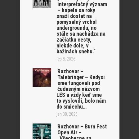
interpretačný význam
– kapela sa roky
snaží dostať na
pomyselný vrchol
undergroundu, no
stále sa nachádza na
začiatku cesty,
niekde dole, v
bažinách snehu.“
feb 8, 2026
Rozhovor –
Talebringer – Kedysi
sme fungovali pod
čudesným názvom
LËS a vždy keď sme
to vyslovili, bolo nám
do smiechu…
jan 30, 2026
Rozhovor – Burn Fest
Open Air –
„Všeobecne sa