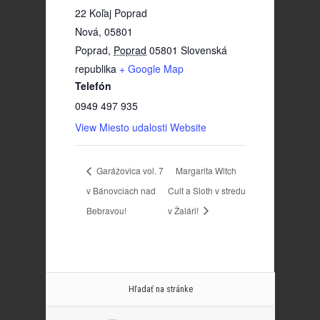
22 Koľaj Poprad
Nová, 05801
Poprad
,
Poprad
05801
Slovenská
republika
+ Google Map
Telefón
0949 497 935
View Miesto udalosti Website
Garážovica vol. 7
Margarita Witch
v Bánovciach nad
Cult a Sloth v stredu
Bebravou!
v Žalári!
Hľadať na stránke