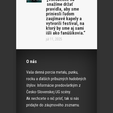
snažíme držať
pravidla, aby sme
priniesli ľudom
zaujímavé kapely a
vytvorili festival, na
ktorý by sme aj sami
išli ako fanúšikovia.“
júl 11, 2025
O nás
Vaša denná porcia metalu, punku,
rocku a ďalších príbuzných hudobných
štýlov. Informácie predovšetkým z
Česko-Slovenskej UG scény.
Ak nechcete o nič prísť, tak si nás
pridajte do záujmového zoznamu.