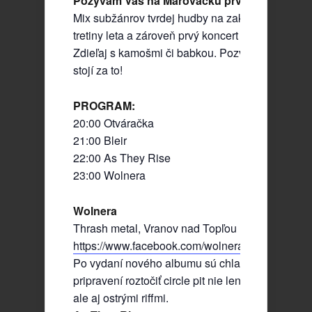
Pozývam Vás na Márovačku prvú na Koľaji 22
Mix subžánrov tvrdej hudby na zakončenie prvej
tretiny leta a zároveň prvý koncert z mojej produk
Zdieľaj s kamošmi či babkou. Pozvi všetkých, ne
stojí za to!
PROGRAM:
20:00 Otváračka
21:00 Bleir
22:00 As They Rise
23:00 Wolnera
Wolnera
Thrash metal, Vranov nad Topľou
https://www.facebook.com/wolnera
Po vydaní nového albumu sú chlapci z Wolnery
pripravení roztočiť circle pit nie len svižným tem
ale aj ostrými riffmi.