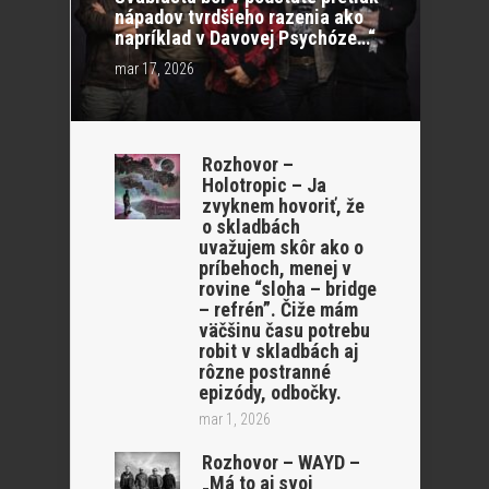
nápadov tvrdšieho razenia ako
napríklad v Davovej Psychóze…“
mar 17, 2026
Rozhovor –
Holotropic – Ja
zvyknem hovoriť, že
o skladbách
uvažujem skôr ako o
príbehoch, menej v
rovine “sloha – bridge
– refrén”. Čiže mám
väčšinu času potrebu
robit v skladbách aj
rôzne postranné
epizódy, odbočky.
mar 1, 2026
Rozhovor – WAYD –
„Má to aj svoj