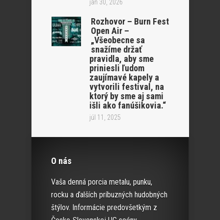
jan 30, 2026
Rozhovor – Burn Fest
Open Air –
„Všeobecne sa
snažíme držať
pravidla, aby sme
priniesli ľudom
zaujímavé kapely a
vytvorili festival, na
ktorý by sme aj sami
išli ako fanúšikovia.“
júl 11, 2025
O nás
Vaša denná porcia metalu, punku,
rocku a ďalších príbuzných hudobných
štýlov. Informácie predovšetkým z