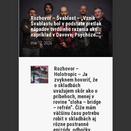
Rozhovor – Švablast – „Vznik
Švablastu bol v podstate pretlak
nápadov tvrdšieho razenia ako
napríklad v Davovej Psychóze…“
mar 17, 2026
Rozhovor –
Holotropic – Ja
zvyknem hovoriť, že
o skladbách
uvažujem skôr ako o
príbehoch, menej v
rovine “sloha – bridge
– refrén”. Čiže mám
väčšinu času potrebu
robit v skladbách aj
rôzne postranné
epizódy, odbočky.