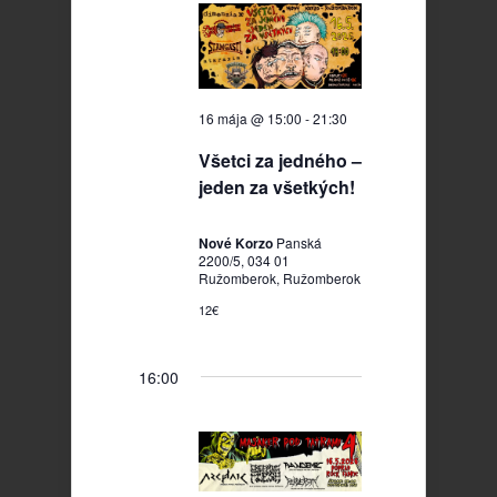
2026
16 mája @ 15:00
-
21:30
Všetci za jedného –
jeden za všetkých!
Nové Korzo
Panská
2200/5, 034 01
Ružomberok, Ružomberok
12€
16:00