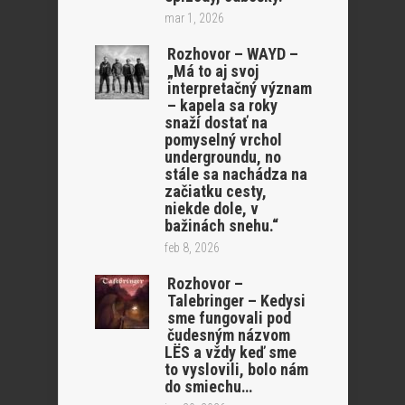
mar 1, 2026
Rozhovor – WAYD –
„Má to aj svoj
interpretačný význam
– kapela sa roky
snaží dostať na
pomyselný vrchol
undergroundu, no
stále sa nachádza na
začiatku cesty,
niekde dole, v
bažinách snehu.“
feb 8, 2026
Rozhovor –
Talebringer – Kedysi
sme fungovali pod
čudesným názvom
LËS a vždy keď sme
to vyslovili, bolo nám
do smiechu…