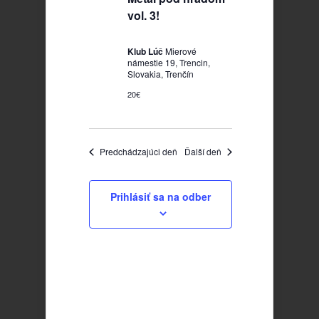
vol. 3!
Klub Lúč
Mierové
námestie 19, Trencin,
Slovakia, Trenčín
20€
Predchádzajúci deň
Ďalší deň
Prihlásiť sa na odber