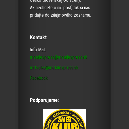
Česko-Slovenskej UG scény.
Ak nechcete o nič prísť, tak si nás
pridajte do záujmového zoznamu.
Kontakt
Info Mail:
metalexpress@metalexpress.sk
mrtvolka@metalexpress.sk
Facebook
Podporujeme: