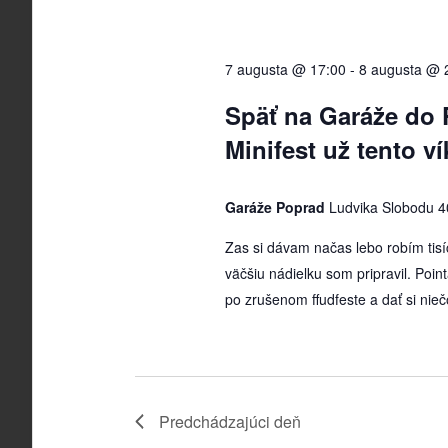
7 augusta @ 17:00
-
8 augusta @ 
Späť na Garáže do
Minifest už tento v
Garáže Poprad
Ludvika Slobodu 4
Zas si dávam načas lebo robím tisíc
väčšiu nádielku som pripravil. Point
po zrušenom ffudfeste a dať si nieč
Predchádzajúci deň