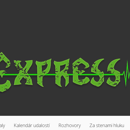
aly
Kalendár udalostí
Rozhovory
Za stenami hluku