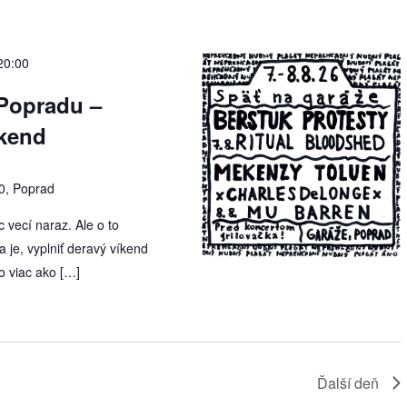
20:00
 Popradu –
íkend
0, Poprad
 vecí naraz. Ale o to
a je, vyplniť deravý víkend
o viac ako […]
Ďalší deň