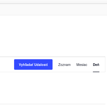
Udalosť
Navigácie
Vyhľadať Udalosti
Zoznam
Mesiac
Deň
Zobrazení