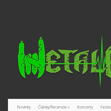
Novinky
Články/Recenzie
»
Koncerty
Festiv