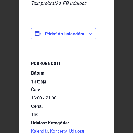
Text prebratý z FB udalosti
Pridať do kalendára
PODROBNOSTI
Dátum:
16 mája
Čas:
16:00 - 21:00
Cena:
15€
Udalosť Kategórie:
Kalendár
,
Koncerty
,
Udalosti