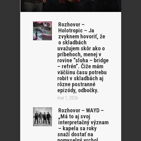
Rozhovor –
Holotropic – Ja
zvyknem hovoriť, že
o skladbách
uvažujem skôr ako o
príbehoch, menej v
rovine “sloha – bridge
– refrén”. Čiže mám
väčšinu času potrebu
robit v skladbách aj
rôzne postranné
epizódy, odbočky.
mar 1, 2026
Rozhovor – WAYD –
„Má to aj svoj
interpretačný význam
– kapela sa roky
snaží dostať na
pomyselný vrchol