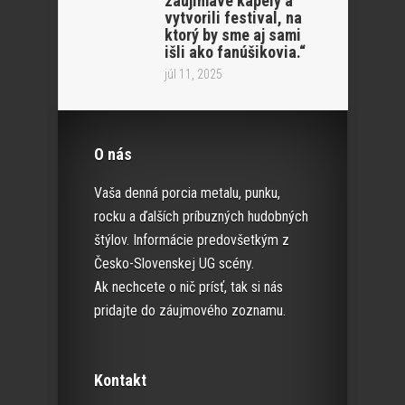
zaujímavé kapely a
vytvorili festival, na
ktorý by sme aj sami
išli ako fanúšikovia.“
júl 11, 2025
O nás
Vaša denná porcia metalu, punku,
rocku a ďalších príbuzných hudobných
štýlov. Informácie predovšetkým z
Česko-Slovenskej UG scény.
Ak nechcete o nič prísť, tak si nás
pridajte do záujmového zoznamu.
Kontakt