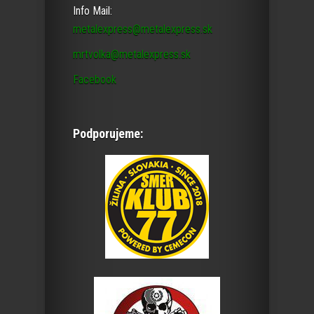
Info Mail:
metalexpress@metalexpress.sk
mrtvolka@metalexpress.sk
Facebook
Podporujeme: