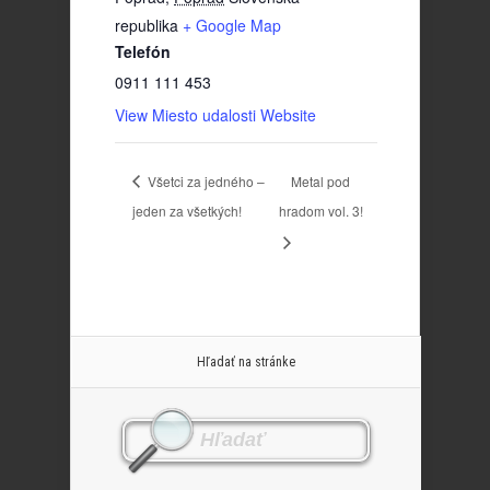
republika
+ Google Map
Telefón
0911 111 453
View Miesto udalosti Website
Všetci za jedného –
Metal pod
jeden za všetkých!
hradom vol. 3!
Hľadať na stránke