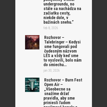
undergroundu, no
stále sa nachádza na
začiatku cesty,
niekde dole, v
bažinách snehu.“
feb 8, 2026
Rozhovor –
Talebringer – Kedysi
sme fungovali pod
čudesným názvom
LËS a vždy keď sme
to vyslovili, bolo nám
do smiechu…
jan 30, 2026
Rozhovor – Burn Fest
Open Air –
„Všeobecne sa
snažíme držať
pravidla, aby sme
priniesli ľudom