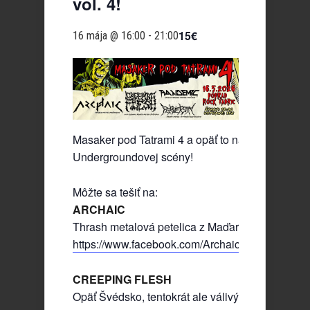
vol. 4!
15€
16 mája @ 16:00
-
21:00
Masaker pod Tatrami 4 a opäť to najlepšie z
Undergroundovej scény!
Môžte sa tešiť na:
ARCHAIC
Thrash metalová petelica z Maďarska!
https://www.facebook.com/ArchaicBand
CREEPING FLESH
Opäť Švédsko, tentokrát ale válivý death metalo