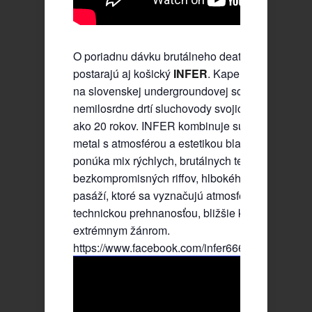
O poriadnu dávku brutálneho death-black metal
postarajú aj košický
INFER
. Kapela dlhodobo ak
na slovenskej undergroundovej scéne, ktorá
nemilosrdne drtí sluchovody svojich fanúšikov u
ako 20 rokov. INFER kombinuje surový, agresív
metal s atmosférou a estetikou black metalu. Ich
ponúka mix rýchlych, brutálnych temp,
bezkompromisných riffov, hlbokého growlu a po
pasáží, ktoré sa vyznačujú atmosférou skôr než
technickou prehnanosťou, bližšie k „old-school“
extrémnym žánrom.
https://www.facebook.com/infer666