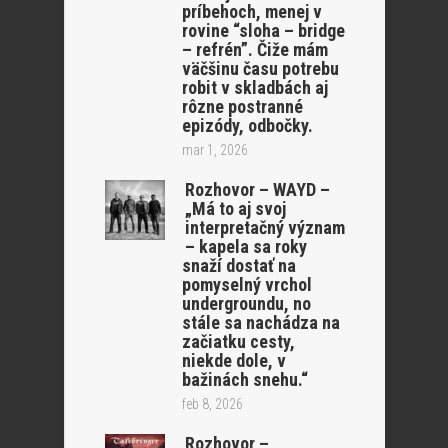
príbehoch, menej v
rovine “sloha – bridge
– refrén”. Čiže mám
väčšinu času potrebu
robit v skladbách aj
rôzne postranné
epizódy, odbočky.
mar 1, 2026
Rozhovor – WAYD –
„Má to aj svoj
interpretačný význam
– kapela sa roky
snaží dostať na
pomyselný vrchol
undergroundu, no
stále sa nachádza na
začiatku cesty,
niekde dole, v
bažinách snehu.“
feb 8, 2026
Rozhovor –