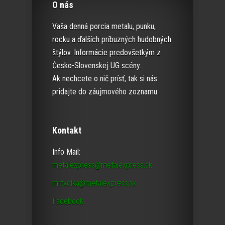
O nás
Vaša denná porcia metalu, punku,
rocku a ďalších príbuzných hudobných
štýlov. Informácie predovšetkým z
Česko-Slovenskej UG scény.
Ak nechcete o nič prísť, tak si nás
pridajte do záujmového zoznamu.
Kontakt
Info Mail:
metalexpress@metalexpress.sk
mrtvolka@metalexpress.sk
Facebook