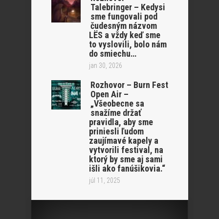
Talebringer – Kedysi
sme fungovali pod
čudesným názvom
LËS a vždy keď sme
to vyslovili, bolo nám
do smiechu…
jan 30, 2026
Rozhovor – Burn Fest
Open Air –
„Všeobecne sa
snažíme držať
pravidla, aby sme
priniesli ľudom
zaujímavé kapely a
vytvorili festival, na
ktorý by sme aj sami
išli ako fanúšikovia.“
júl 11, 2025