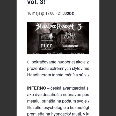
vol. 3!
20€
16 mája @ 17:00
-
21:30
3. pokračovanie hudobnej akcie zameranej na
prezentáciu extrémnych štýlov metalovej hudby.
Headlinerom tohoto ročníka sú vizionári Inferno!
INFERNO
– česká avantgardná skupina, ktorá u
ako dve desaťročia neúnavne posúva hranice bl
metalu, prináša na pódium svoje vízie. Čerpajúc 
filozofie, psychológie a kozmológie, sa ich hudb
premieňa na hypnotický rituál, v ktorom sa samo