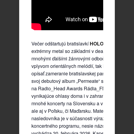
Večer odštartujú bratislavkí
HOLOTROPIC
. Pro
extrémny metal so základmi v death metale, ale 
mnohými ďalšími žánrovými odbočkami a silným
vplyvom orientálnych melódií, tak by sa dalo v s
opísať zameranie bratislavskej partie HOLOTRO
svoj debutový album „Permeate“ si zaslúžili nom
na Radio_Head Awards Rádia_FM rovnako ako
vynikajúce ohlasy doma i v zahraničí. Odohrali 
mnohé koncerty na Slovensku a v Čechách, ukáz
ale aj v Poľsku, či Maďarsku. Materiál na jeho
nasledovníka je v súčasnosti výraznou časťou ic
koncertného programu, nesie názov “individual” 
vychádza 20. februára 2026. Kapela prešla od s