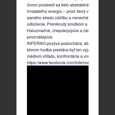
živom prostredí sa tieto abstraktné vízie premieň
hmatateľnú energiu – prúd, ktorý vťahuje diváka 
samého stredu zážitku a nenecháva priestor na
odlúčenie. Preniknutý smútkom a utláčajúcou int
Halucinačné, znepokojujúce a zároveň tajomne
povznášajúce.
INFERNO pozýva poslucháča, aby sa zapojil do 
ktorom hudba prestáva byť len vyjadrením a stáv
médiom vhľadu, konfrontácie a vnútornej transfo
https://www.facebook.com/InfernoCZBM