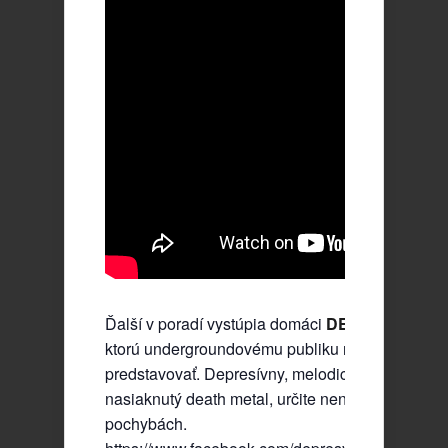
Ďalší v poradí vystúpia domáci
DEPRESY
. Leg
ktorú undergroundovému publiku netreba nijako 
predstavovať. Depresívny, melodický, čiernym 
nasiaknutý death metal, určite nenechá nikoho 
pochybách.