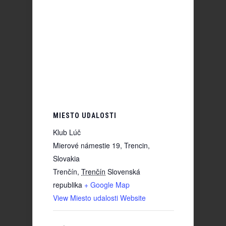
MIESTO UDALOSTI
Klub Lúč
Mierové námestie 19, Trencin,
Slovakia
Trenčín
,
Trenčín
Slovenská
republika
+ Google Map
View Miesto udalosti Website