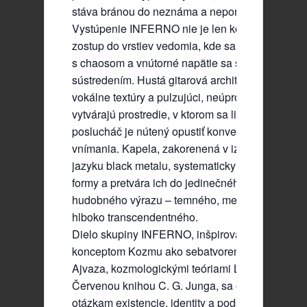
stáva bránou do neznáma a nepomenovateľnéh
Vystúpenie INFERNO nie je len koncert, ale ria
zostup do vrstiev vedomia, kde sa kontemplácia 
s chaosom a vnútorné napätie sa stretáva s hlb
sústredením. Hustá gitarová architektúra, vrstve
vokálne textúry a pulzujúci, neúprosný rytmický 
vytvárajú prostredie, v ktorom sa lineárny čas ro
poslucháč je nútený opustiť konvenčné spôsoby
vnímania. Kapela, zakorenená v izolacionistick
jazyku black metalu, systematicky dekonštruuje 
formy a pretvára ich do jedinečného a pohlcujú
hudobného výrazu – temného, ​​melancholického
hlboko transcendentného.
Dielo skupiny INFERNO, inšpirované okrem iné
konceptom Kozmu ako sebatvorenia Ivana M. H
Ajvaza, kozmologickými teóriami Lee Smolina a
Červenou knihou C. G. Junga, sa obracia k zák
otázkam existencie, identity a podstaty vedomia.