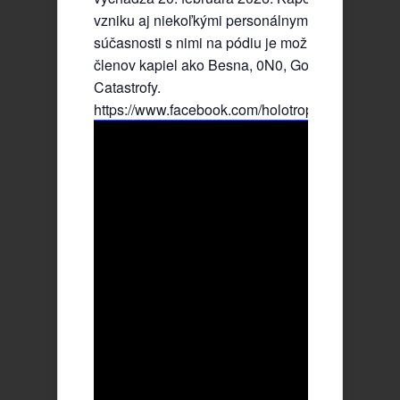
vzniku aj niekoľkými personálnymi zmenami a v
súčasnosti s nimi na pódiu je možno vidieť členo
členov kapiel ako Besna, 0N0, God Defamer, či
Catastrofy.
https://www.facebook.com/holotropic