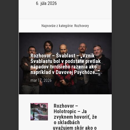
6. júla 2026
Najnovšie z kategórie:
Rozhovory
Rozhovor – Švablast – „Vznik
Švablastu bol v podstate pretlak
nápadov tvrdšieho razenia ako
napríklad v Davovej Psychóze…“
mar 17, 2026
Rozhovor –
Holotropic – Ja
zvyknem hovoriť, že
o skladbách
uvažujem skôr ako o