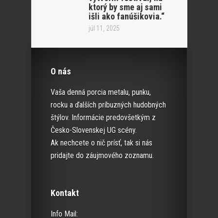
ktorý by sme aj sami
išli ako fanúšikovia.“
júl 11, 2025
O nás
Vaša denná porcia metalu, punku,
rocku a ďalších príbuzných hudobných
štýlov. Informácie predovšetkým z
Česko-Slovenskej UG scény.
Ak nechcete o nič prísť, tak si nás
pridajte do záujmového zoznamu.
Kontakt
Info Mail: