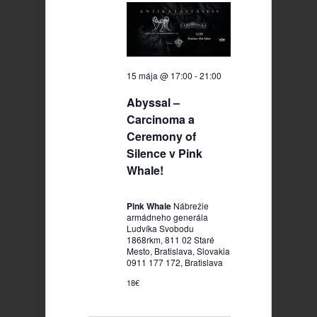
2026
15 mája @ 17:00
-
21:00
Abyssal –
Carcinoma a
Ceremony of
Silence v Pink
Whale!
Pink Whale
Nábrežie
armádneho generála
Ludvíka Svobodu
1868rkm, 811 02 Staré
Mesto, Bratislava, Slovakia
0911 177 172, Bratislava
18€