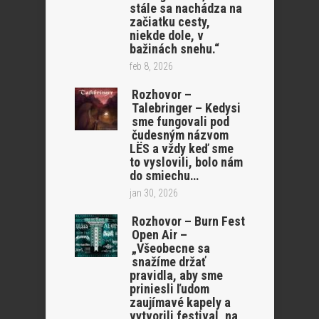
stále sa nachádza na
začiatku cesty,
niekde dole, v
bažinách snehu.“
feb 8, 2026
Rozhovor –
Talebringer – Kedysi
sme fungovali pod
čudesným názvom
LËS a vždy keď sme
to vyslovili, bolo nám
do smiechu…
jan 30, 2026
Rozhovor – Burn Fest
Open Air –
„Všeobecne sa
snažíme držať
pravidla, aby sme
priniesli ľudom
zaujímavé kapely a
vytvorili festival, na