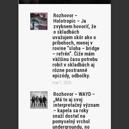
Rozhovor –
Holotropic – Ja
zvyknem hovoriť, že
o skladbách
uvažujem skôr ako o
príbehoch, menej v
rovine “sloha – bridge
– refrén”. Čiže mám
väčšinu času potrebu
robit v skladbách aj
rôzne postranné
epizódy, odbočky.
mar 1, 2026
Rozhovor – WAYD –
„Má to aj svoj
interpretačný význam
– kapela sa roky
snaží dostať na
pomyselný vrchol
undergroundu, no