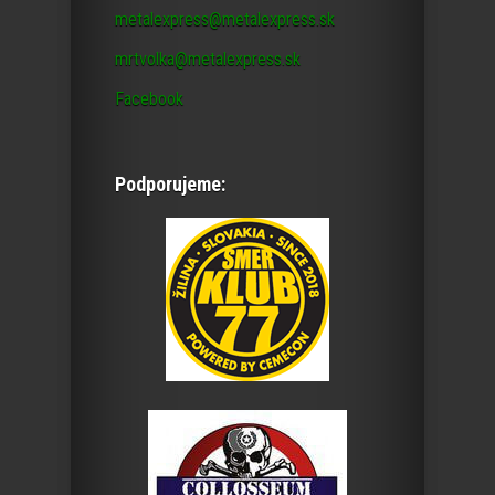
metalexpress@metalexpress.sk
mrtvolka@metalexpress.sk
Facebook
Podporujeme: