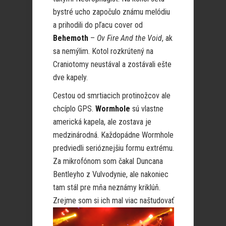
bystré ucho započulo známu melódiu
a prihodili do pľacu cover od
Behemoth
–
Ov Fire And the Void
, ak
sa nemýlim. Kotol rozkrútený na
Craniotomy neustával a zostávali ešte
dve kapely.
Cestou od smrtiacich protinožcov ale
chcíplo GPS.
Wormhole
sú vlastne
americká kapela, ale zostava je
medzinárodná. Každopádne Wormhole
predviedli serióznejšiu formu extrému.
Za mikrofónom som čakal Duncana
Bentleyho z Vulvodynie, ale nakoniec
tam stál pre mňa neznámy kriklúň.
Zrejme som si ich mal viac
naštudovať