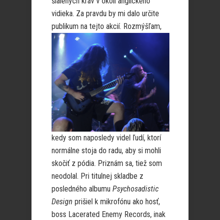
šialených kráv v okolí anglického
vidieka. Za pravdu by mi dalo určite
publikum na tejto akcií.
Rozmýšľam,
kedy som naposledy videl ľudí, ktorí
normálne stoja do radu, aby si mohli
skočiť z pódia. Priznám sa, tiež som
neodolal. Pri titulnej skladbe z
posledného albumu
Psychosadistic
Design
prišiel k mikrofónu ako hosť,
boss Lacerated Enemy Records, inak