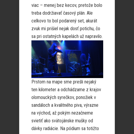
viac – menej bez kecov, pretože bolo
treba dodržiavať časový plán. Ale
celkovo to bol podarený set, akurát
zvuk mi prišiel nejak dosť potichu, čo
sa pri ostatných kapelách už napravilo.
Prstom na mape sme prešli nejaký
ten kilometer a odchádzame z krajov
olomouckých syrečkov, ponožiek v
sandáloch a kvalitného piva, výrazne
na východ, až pokým nezačneme
svietiť ako svätojánske mušky od
dávky radiácie. Na pódium sa totižto