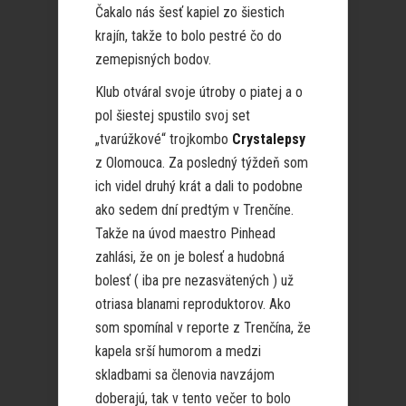
Čakalo nás šesť kapiel zo šiestich
krajín, takže to bolo pestré čo do
zemepisných bodov.
Klub otváral svoje útroby o piatej a o
pol šiestej spustilo svoj set
„tvarúžkové“ trojkombo
Crystalepsy
z Olomouca. Za posledný týždeň som
ich videl druhý krát a dali to podobne
ako sedem dní predtým v Trenčíne.
Takže na úvod maestro Pinhead
zahlási, že on je bolesť a hudobná
bolesť ( iba pre nezasvätených ) už
otriasa blanami reproduktorov. Ako
som spomínal v reporte z Trenčína, že
kapela srší humorom a medzi
skladbami sa členovia navzájom
doberajú, tak v tento večer to bolo