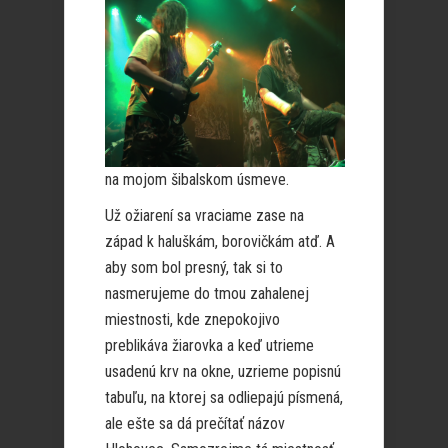
na mojom šibalskom úsmeve.
Už ožiarení sa vraciame zase na
západ k haluškám, borovičkám atď. A
aby som bol presný, tak si to
nasmerujeme do tmou zahalenej
miestnosti, kde znepokojivo
preblikáva žiarovka a keď utrieme
usadenú krv na okne, uzrieme popisnú
tabuľu, na ktorej sa odliepajú písmená,
ale ešte sa dá prečítať názov