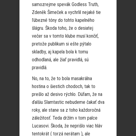
samozrejme spevák Godless Truth,
Zdeněk Šimeček a vychrlil nejaké tie
ľúbezné tóny do tohto kapelného
šlágru. Škoda toho, že o desiatej
večer sa v tomto klube musí končiť,
pretože publikum si ešte pýtalo
skladby, aj kapela bola k tomu
odhodlaná, ale žiaľ pravidlá, sú
pravidlá.
No, na to, že to bola masakrálna
hostina o šiestich chodoch, tak to
prešlo až desivo rýchlo. Dúfam, že na
ďalšiu Slamtastic nebudeme čakať dva
roky, ale stane sa z toho každoročná
záležitosť. Teda držím v tom palce
Lucasovi. Škoda, že neprišlo viac hláv
tentokrát ( torzá nerátam ), ale