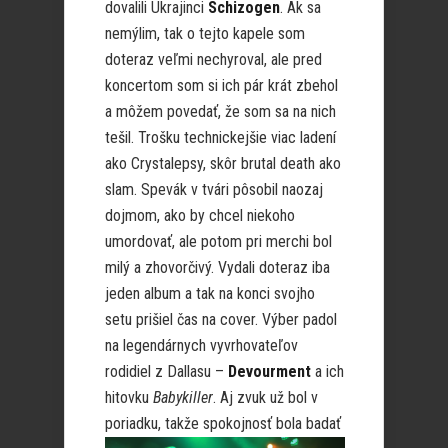
dovalili Ukrajinci
Schizogen
. Ak sa
nemýlim, tak o tejto kapele som
doteraz veľmi nechyroval, ale pred
koncertom som si ich pár krát zbehol
a môžem povedať, že som sa na nich
tešil. Trošku technickejšie viac ladení
ako Crystalepsy, skôr brutal death ako
slam. Spevák v tvári pôsobil naozaj
dojmom, ako by chcel niekoho
umordovať, ale potom pri merchi bol
milý a zhovorčivý. Vydali doteraz iba
jeden album a tak na konci svojho
setu prišiel čas na cover. Výber padol
na legendárnych vyvrhovateľov
rodidiel z Dallasu –
Devourment
a ich
hitovku
Babykiller
. Aj zvuk už bol v
poriadku, takže spokojnosť
bola badať