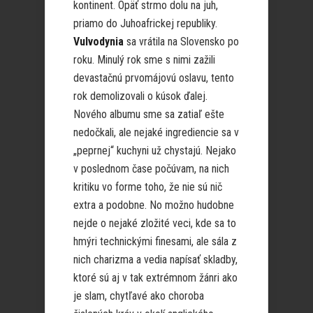
kontinent. Opäť strmo dolu na juh,
priamo do Juhoafrickej republiky.
Vulvodynia
sa vrátila na Slovensko po
roku. Minulý rok sme s nimi zažili
devastačnú prvomájovú oslavu, tento
rok demolizovali o kúsok ďalej.
Nového albumu sme sa zatiaľ ešte
nedočkali, ale nejaké ingrediencie sa v
„peprnej“ kuchyni už chystajú. Nejako
v poslednom čase počúvam, na nich
kritiku vo forme toho, že nie sú nič
extra a podobne. No možno hudobne
nejde o nejaké zložité veci, kde sa to
hmýri technickými finesami, ale sála z
nich charizma a vedia napísať skladby,
ktoré sú aj v tak extrémnom žánri ako
je slam, chytľavé ako choroba