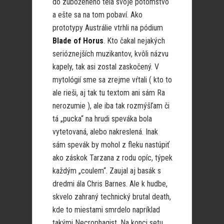
do zúboženého tela svoje potomstvo
a ešte sa na tom pobaví. Ako
prototypy Austrálie vtrhli na pódium
Blade of Horus
. Kto čakal nejakých
serióznejších muzikantov, kvôli názvu
kapely, tak asi zostal zaskočený. V
mytológií sme sa zrejme vŕtali ( kto to
ale rieši, aj tak tu textom ani sám Ra
nerozumie ), ale iba tak rozmýšľam či
tá „pucka“ na hrudi speváka bola
vytetovaná, alebo nakreslená. Inak
sám spevák by mohol z fleku nastúpiť
ako záskok Tarzana z rodu opíc, týpek
každým „coulem“. Zaujal aj basák s
dredmi ála Chris Barnes. Ale k hudbe,
skvelo zahraný technický brutal death,
kde to miestami smrdelo napríklad
takými Necrophagist. Na konci setu