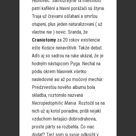
Hlohovec. Samozrejme tá miestnosť
patrí kafilérií a hlavní porážači sú štyria.
Traja už črevami ošľahaní a smrťou
otupení, plus jeden naturalizovaní ( už
vlastne nie ) novic. Sranda, že
Craniotomy
za 20 rokov existencie
ešte Košice nenavštívili. Takže debut.
Aďo aj so sadrou na ruke ukázal, že je
hodným nástupcom Pyga. Nechal na
pódiu okrem hlasiviek všetko
nasledovné asi až po močový mechúr.
Predzvesťou nového albumu bola
skladba, roztomilo nazvaná
Necropedophilic Mania.
Roztočil sa na
nich už aj kotol poriadne, prišli nejakí
vzduchom lietajúci dobrodruhovia,
proste párty sa rozbehla. Čo viac
dodať? Tiež som si svoje odkrúžil v