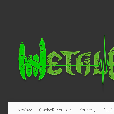
Novinky
Články/Recenzie
»
Koncerty
Festiv