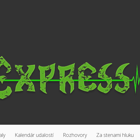
aly
Kalendár udalostí
Rozhovory
Za stenami hluku