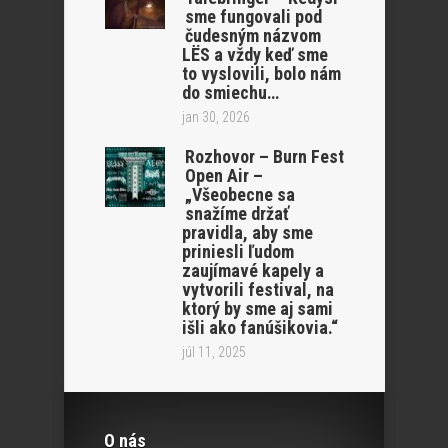
sme fungovali pod
čudesným názvom
LËS a vždy keď sme
to vyslovili, bolo nám
do smiechu…
jan 30, 2026
Rozhovor – Burn Fest
Open Air –
„Všeobecne sa
snažíme držať
pravidla, aby sme
priniesli ľudom
zaujímavé kapely a
vytvorili festival, na
ktorý by sme aj sami
išli ako fanúšikovia.“
júl 11, 2025
O nás