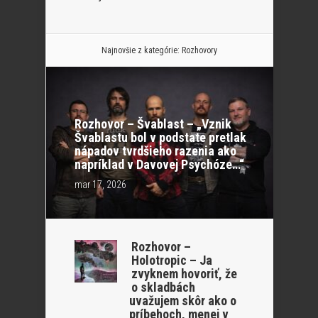
Najnovšie z kategórie:
Rozhovory
Rozhovor – Švablast – „Vznik
Švablastu bol v podstate pretlak
nápadov tvrdšieho razenia ako
napríklad v Davovej Psychóze…“
mar 17, 2026
Rozhovor –
Holotropic – Ja
zvyknem hovoriť, že
o skladbách
uvažujem skôr ako o
príbehoch, menej v