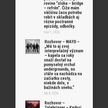
rovine “sloha – bridge
– refrén”. Čiže mám
väčšinu času potrebu
robit v skladbách aj
rôzne postranné
epizódy, odbočky.
mar 1, 2026
Rozhovor – WAYD –
„Má to aj svoj
interpretačný význam
– kapela sa roky
snaží dostať na
pomyselný vrchol
undergroundu, no
stále sa nachádza na
začiatku cesty,
niekde dole, v
bažinách snehu.“
feb 8, 2026
Rozhovor –
Talebringer – Kedysi