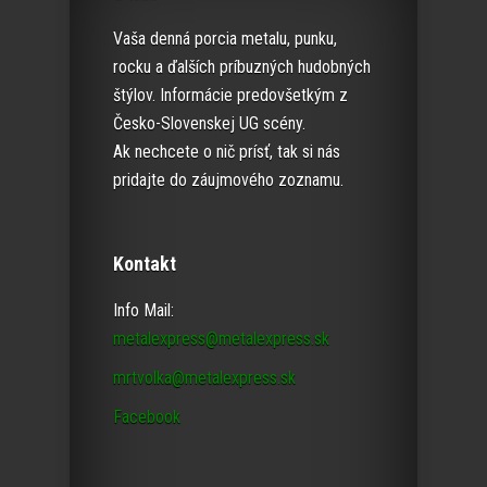
Vaša denná porcia metalu, punku,
rocku a ďalších príbuzných hudobných
štýlov. Informácie predovšetkým z
Česko-Slovenskej UG scény.
Ak nechcete o nič prísť, tak si nás
pridajte do záujmového zoznamu.
Kontakt
Info Mail:
metalexpress@metalexpress.sk
mrtvolka@metalexpress.sk
Facebook