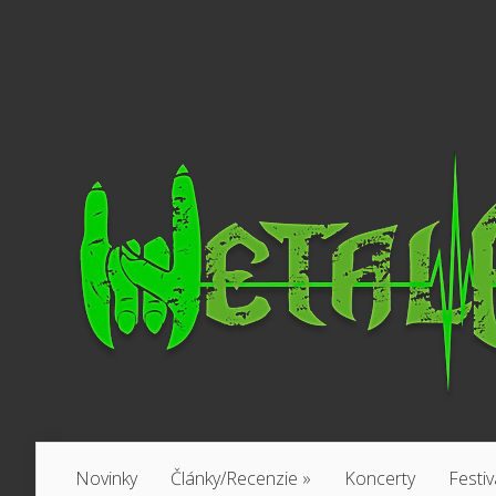
Novinky
Články/Recenzie
»
Koncerty
Festiv