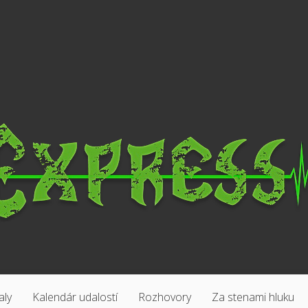
aly
Kalendár udalostí
Rozhovory
Za stenami hluku