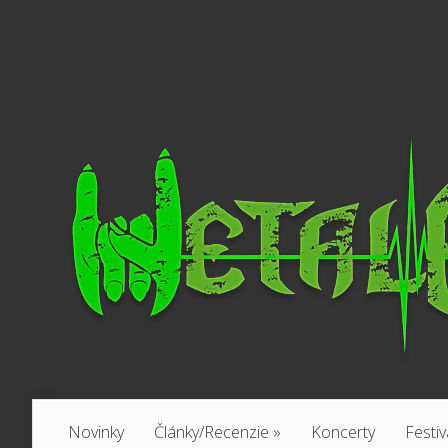
Novinky
Články/Recenzie
»
Koncerty
Festiv