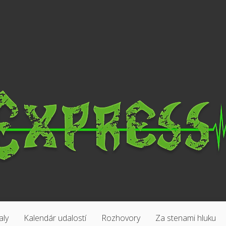
aly
Kalendár udalostí
Rozhovory
Za stenami hluku