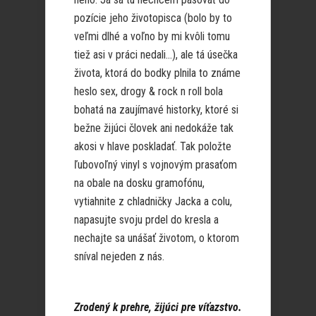
pozície jeho životopisca (bolo by to
veľmi dlhé a voľno by mi kvôli tomu
tiež asi v práci nedali…), ale tá úsečka
života, ktorá do bodky plnila to známe
heslo sex, drogy & rock n roll bola
bohatá na zaujímavé historky, ktoré si
bežne žijúci človek ani nedokáže tak
akosi v hlave poskladať. Tak položte
ľubovoľný vinyl s vojnovým prasaťom
na obale na dosku gramofónu,
vytiahnite z chladničky Jacka a colu,
napasujte svoju prdel do kresla a
nechajte sa unášať životom, o ktorom
sníval nejeden z nás.
Zrodený k prehre, žijúci pre víťazstvo.