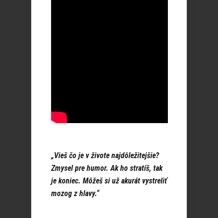
„Vieš čo je v živote najdôležitejšie?
Zmysel pre humor. Ak ho stratíš, tak
je koniec. Môžeš si už akurát vystreliť
mozog z hlavy.“