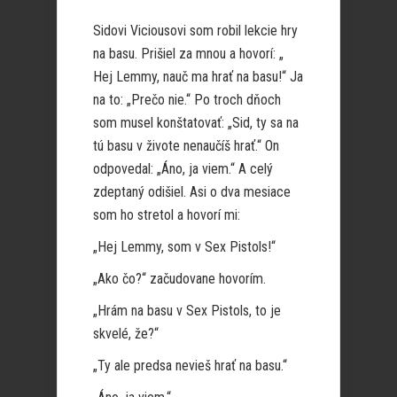
Sidovi Viciousovi som robil lekcie hry
na basu. Prišiel za mnou a hovorí: „
Hej Lemmy, nauč ma hrať na basu!“ Ja
na to: „Prečo nie.“ Po troch dňoch
som musel konštatovať: „Sid, ty sa na
tú basu v živote nenaučíš hrať.“ On
odpovedal: „Áno, ja viem.“ A celý
zdeptaný odišiel. Asi o dva mesiace
som ho stretol a hovorí mi:
„Hej Lemmy, som v Sex Pistols!“
„Ako čo?“ začudovane hovorím.
„Hrám na basu v Sex Pistols, to je
skvelé, že?“
„Ty ale predsa nevieš hrať na basu.“