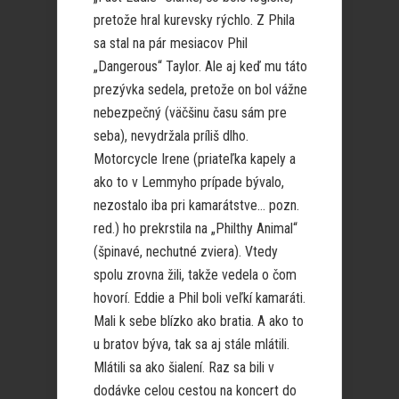
pretože hral kurevsky rýchlo. Z Phila
sa stal na pár mesiacov Phil
„Dangerous“ Taylor. Ale aj keď mu táto
prezývka sedela, pretože on bol vážne
nebezpečný (väčšinu času sám pre
seba), nevydržala príliš dlho.
Motorcycle Irene (priateľka kapely a
ako to v Lemmyho prípade bývalo,
nezostalo iba pri kamarátstve… pozn.
red.) ho prekrstila na „Philthy Animal“
(špinavé, nechutné zviera). Vtedy
spolu zrovna žili, takže vedela o čom
hovorí. Eddie a Phil boli veľkí kamaráti.
Mali k sebe blízko ako bratia. A ako to
u bratov býva, tak sa aj stále mlátili.
Mlátili sa ako šialení. Raz sa bili v
dodávke celou cestou na koncert do