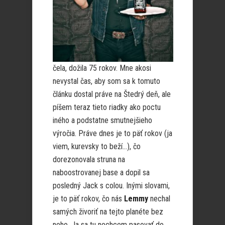
čela, dožila 75 rokov. Mne akosi
nevystal čas, aby som sa k tomuto
článku dostal práve na Štedrý deň, ale
píšem teraz tieto riadky ako poctu
iného a podstatne smutnejšieho
výročia. Práve dnes je to päť rokov (ja
viem, kurevsky to beží…), čo
dorezonovala struna na
naboostrovanej base a dopil sa
posledný Jack s colou. Inými slovami,
je to päť rokov, čo nás
Lemmy
nechal
samých živoriť na tejto planéte bez
neho. Ja sa tu nechcem pasovať do