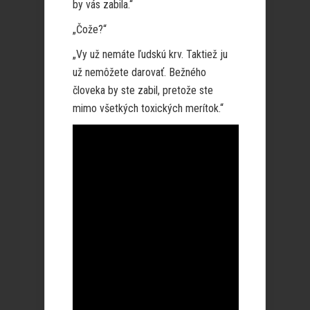
by vás zabila.“
„Čože?“
„Vy už nemáte ľudskú krv. Taktiež ju
už nemôžete darovať. Bežného
človeka by ste zabil, pretože ste
mimo všetkých toxických merítok.“