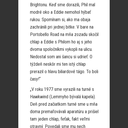
Brightonu. Keď sme dorazili, Phil mal
modré oko a Eddie nemohol hýbať
rukou. Spomínam si, ako ma obaja
zachránili pri jednej bitke. V bare na
Portobello Road na mňa zozadu skočil
chlap a Eddie s Philom ho aj s jeho
dvoma spoločníkmi vykopli na ulicu.
Nedostal som ani šancu si udrieť. O
týždeň neskôr mi ten istý chlap
prerazil o hlavu biliardové tágo. To boli
časy!“
„V roku 1977 sme vyrazili na turné s
Hawkwind (Lemmyho bývalá kapela).
Deň pred začiatkom turné sme u mňa
doma premaľovávali aparatúru a prišiel
tam jeden chlap, feťak, fakt veľmi
otravný. Povedali sme mu nech