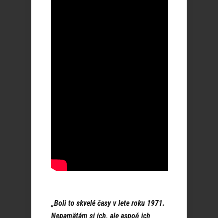
„Boli to skvelé časy v lete roku 1971.
Nepamätám si ich, ale aspoň ich