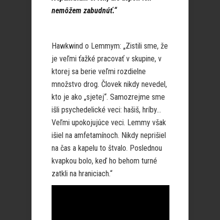
nemôžem zabudnúť.“
Hawkwind o Lemmym: „Zistili sme, že
je veľmi ťažké pracovať v skupine, v
ktorej sa berie veľmi rozdielne
množstvo drog. Človek nikdy nevedel,
kto je ako „sjetej“. Samozrejme sme
išli psychedelické veci: hašiš, hríby…
Veľmi upokojujúce veci. Lemmy však
išiel na amfetamínoch. Nikdy neprišiel
na čas a kapelu to štvalo. Poslednou
kvapkou bolo, keď ho behom turné
zatkli na hraniciach.“