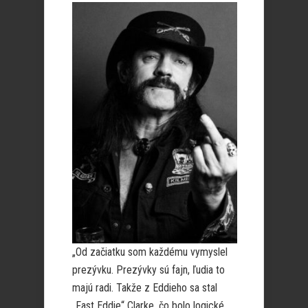
„Od začiatku som každému vymyslel
prezývku. Prezývky sú fajn, ľudia to
majú radi. Takže z Eddieho sa stal
„Fast Eddie“ Clarke, čo bolo logické,