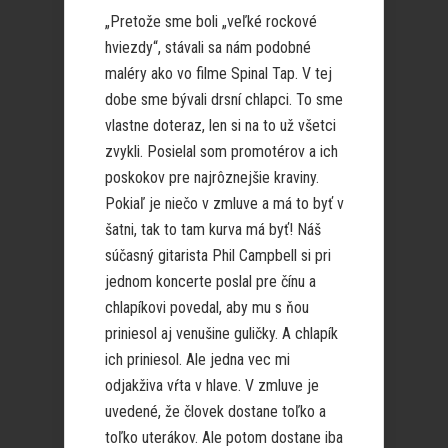
„Pretože sme boli „veľké rockové
hviezdy“, stávali sa nám podobné
maléry ako vo filme Spinal Tap. V tej
dobe sme bývali drsní chlapci. To sme
vlastne doteraz, len si na to už všetci
zvykli. Posielal som promotérov a ich
poskokov pre najrôznejšie kraviny.
Pokiaľ je niečo v zmluve a má to byť v
šatni, tak to tam kurva má byť! Náš
súčasný gitarista Phil Campbell si pri
jednom koncerte poslal pre čínu a
chlapíkovi povedal, aby mu s ňou
priniesol aj venušine guličky. A chlapík
ich priniesol. Ale jedna vec mi
odjakživa vŕta v hlave. V zmluve je
uvedené, že človek dostane toľko a
toľko uterákov. Ale potom dostane iba