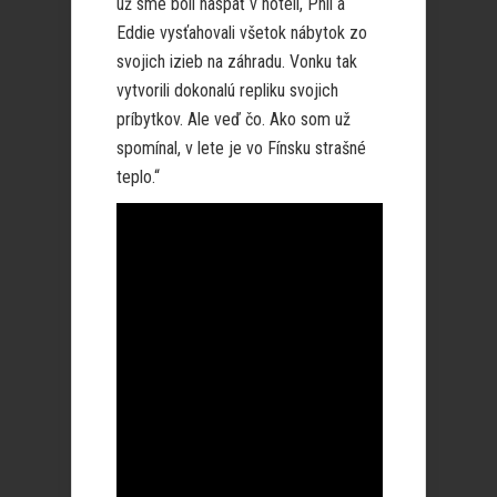
už sme boli naspäť v hoteli, Phil a
Eddie vysťahovali všetok nábytok zo
svojich izieb na záhradu. Vonku tak
vytvorili dokonalú repliku svojich
príbytkov. Ale veď čo. Ako som už
spomínal, v lete je vo Fínsku strašné
teplo.“