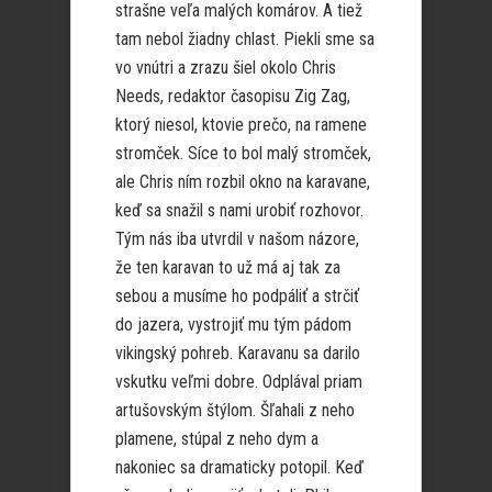
strašne veľa malých komárov. A tiež
tam nebol žiadny chlast. Piekli sme sa
vo vnútri a zrazu šiel okolo Chris
Needs, redaktor časopisu Zig Zag,
ktorý niesol, ktovie prečo, na ramene
stromček. Síce to bol malý stromček,
ale Chris ním rozbil okno na karavane,
keď sa snažil s nami urobiť rozhovor.
Tým nás iba utvrdil v našom názore,
že ten karavan to už má aj tak za
sebou a musíme ho podpáliť a strčiť
do jazera, vystrojiť mu tým pádom
vikingský pohreb. Karavanu sa darilo
vskutku veľmi dobre. Odplával priam
artušovským štýlom. Šľahali z neho
plamene, stúpal z neho dym a
nakoniec sa dramaticky potopil. Keď