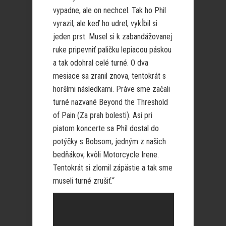
vypadne, ale on nechcel. Tak ho Phil
vyrazil, ale keď ho udrel, vykĺbil si
jeden prst. Musel si k zabandážovanej
ruke pripevniť paličku lepiacou páskou
a tak odohral celé turné. O dva
mesiace sa zranil znova, tentokrát s
horšími následkami. Práve sme začali
turné nazvané Beyond the Threshold
of Pain (Za prah bolesti). Asi pri
piatom koncerte sa Phil dostal do
potýčky s Bobsom, jedným z našich
bedňákov, kvôli Motorcycle Irene.
Tentokrát si zlomil zápästie a tak sme
museli turné zrušiť.“