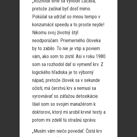
„Rozhodli sme sa vyhodiť Lucasa,
pretože začínal byť dosť mimo.
Pokúšal sa udržať so mnou tempo v
konzumácií speedu a to proste nejde!
Nikomu svoj životný štýl
neodporúčam. Priemerného človeka
by to zabilo. To nie je vtip a poviem
vám, ako som to zistil. Asi v roku 1980
som sa rozhodol dať si vymeniť krv. Z
logického hľadiska je to výborný
nápad, pretože človek sa v sekunde
očistí, má čerstvú krv a nemusí sa
vyrovnávať so záťažou detoxikácie.
Išiel som so svojim manažérom k
doktorovi, ktorý mi urobil krvné testy a
potom mi zdelil tú strašnú správu:
„Musím vám niečo povedať. Čistá krv