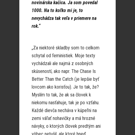
novinárska kačica. Ja som povedal
1000. Na to koľko mi je, to
nevychádza tak veľa v priemere na
rok.“
„Za niektoré skladby som to celkom
schytal od feministiek. Moje texty
vychádzali ale najmä z osobných
skúseností, ako napr. The Chase Is
Better Than the Catch (je lepšie byť
lovcom ako korisťou). Je to tak, že?
Myslím to tak, že ak sa človek k
niekomu nasťahuje, tak je po vzťahu.
Každé dievča necháva v kúpeľni na
zemi váľať nohavičky a má hrozné
návyky, o ktorých človek predtým ani
vôbec netušil, ale ktoré hneď