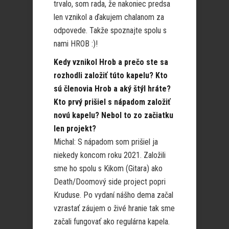
trvalo, som rada, že nakoniec predsa
len vznikol a ďakujem chalanom za
odpovede. Takže spoznajte spolu s
nami HROB :)!
Kedy vznikol Hrob a prečo ste sa
rozhodli založiť túto kapelu? Kto
sú členovia Hrob a aký štýl hráte?
Kto prvý prišiel s nápadom založiť
novú kapelu? Nebol to zo začiatku
len projekt?
Michal: S nápadom som prišiel ja
niekedy koncom roku 2021. Založili
sme ho spolu s Kikom (Gitara) ako
Death/Doomový side project popri
Kruduse. Po vydaní nášho dema začal
vzrastať záujem o živé hranie tak sme
začali fungovať ako regulárna kapela.