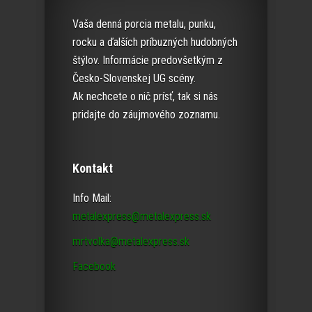
Vaša denná porcia metalu, punku,
rocku a ďalších príbuzných hudobných
štýlov. Informácie predovšetkým z
Česko-Slovenskej UG scény.
Ak nechcete o nič prísť, tak si nás
pridajte do záujmového zoznamu.
Kontakt
Info Mail:
metalexpress@metalexpress.sk
mrtvolka@metalexpress.sk
Facebook