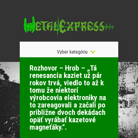
Vyber kategóriu
Rozhovor – Hrob – „Tá
renesancia kaziet už pár
rokov trvá, viedlo to až k
tomu že niektorí
výrobcovia elektroniky na
to zareagovali a začali po
približne dvoch dekádach
opäť vyrábať kazetové
magneťáky.“.