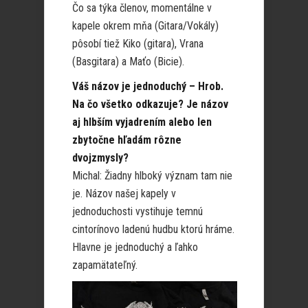
Čo sa týka členov, momentálne v
kapele okrem mňa (Gitara/Vokály)
pôsobí tiež Kiko (gitara), Vrana
(Basgitara) a Maťo (Bicie).
Váš názov je jednoduchý – Hrob.
Na čo všetko odkazuje? Je názov
aj hlbším vyjadrením alebo len
zbytočne hľadám rôzne
dvojzmysly?
Michal: Žiadny hlboký význam tam nie
je. Názov našej kapely v
jednoduchosti vystihuje temnú
cintorínovo ladenú hudbu ktorú hráme.
Hlavne je jednoduchý a ľahko
zapamätateľný.