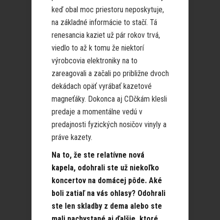
keď obal moc priestoru neposkytuje,
na základné informácie to stačí. Tá
renesancia kaziet už pár rokov trvá,
viedlo to až k tomu že niektorí
výrobcovia elektroniky na to
zareagovali a začali po približne dvoch
dekádach opäť vyrábať kazetové
magneťáky. Dokonca aj CDčkám klesli
predaje a momentálne vedú v
predajnosti fyzických nosičov vinyly a
práve kazety.
Na to, že ste relatívne nová
kapela, odohrali ste už niekoľko
koncertov na domácej pôde. Aké
boli zatiaľ na vás ohlasy? Odohrali
ste len skladby z dema alebo ste
mali nachystané aj ďalšie, ktoré