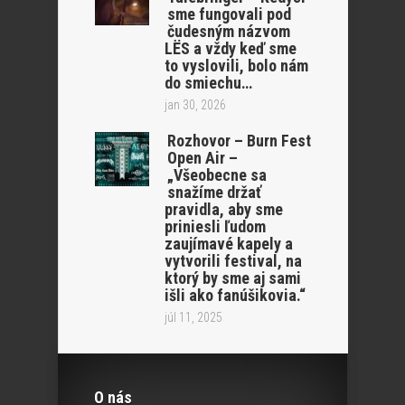
sme fungovali pod
čudesným názvom
LËS a vždy keď sme
to vyslovili, bolo nám
do smiechu…
jan 30, 2026
Rozhovor – Burn Fest
Open Air –
„Všeobecne sa
snažíme držať
pravidla, aby sme
priniesli ľudom
zaujímavé kapely a
vytvorili festival, na
ktorý by sme aj sami
išli ako fanúšikovia.“
júl 11, 2025
O nás