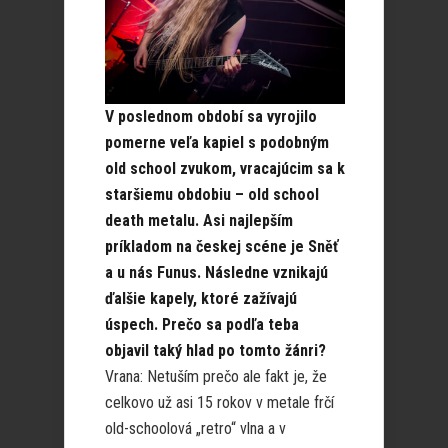
V poslednom období sa vyrojilo
pomerne veľa kapiel s podobným
old school zvukom, vracajúcim sa k
staršiemu obdobiu – old school
death metalu. Asi najlepším
príkladom na českej scéne je Sněť
a u nás Funus. Následne vznikajú
ďalšie kapely, ktoré zažívajú
úspech. Prečo sa podľa teba
objavil taký hlad po tomto žánri?
Vrana: Netuším prečo ale fakt je, že
celkovo už asi 15 rokov v metale frčí
old-schoolová „retro“ vlna a v