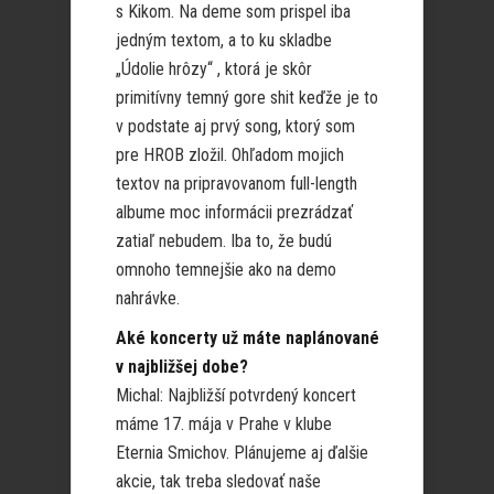
s Kikom. Na deme som prispel iba
jedným textom, a to ku skladbe
„Údolie hrôzy“ , ktorá je skôr
primitívny temný gore shit keďže je to
v podstate aj prvý song, ktorý som
pre HROB zložil. Ohľadom mojich
textov na pripravovanom full-length
albume moc informácii prezrádzať
zatiaľ nebudem. Iba to, že budú
omnoho temnejšie ako na demo
nahrávke.
Aké koncerty už máte naplánované
v najbližšej dobe?
Michal: Najbližší potvrdený koncert
máme 17. mája v Prahe v klube
Eternia Smichov. Plánujeme aj ďalšie
akcie, tak treba sledovať naše