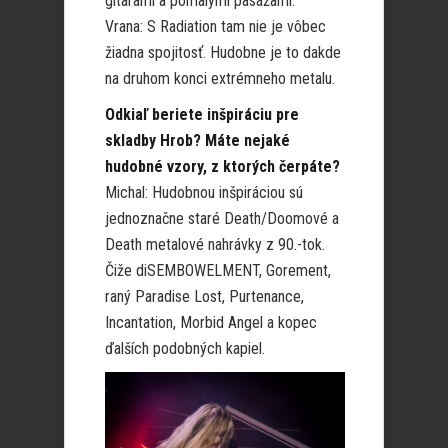
gitarami a pomalými pasážami.
Vrana: S Radiation tam nie je vôbec
žiadna spojitosť. Hudobne je to dakde
na druhom konci extrémneho metalu.
Odkiaľ beriete inšpiráciu pre
skladby Hrob? Máte nejaké
hudobné vzory, z ktorých čerpáte?
Michal: Hudobnou inšpiráciou sú
jednoznačne staré Death/Doomové a
Death metalové nahrávky z 90.-tok.
Čiže diSEMBOWELMENT, Gorement,
raný Paradise Lost, Purtenance,
Incantation, Morbid Angel a kopec
ďalších podobných kapiel.