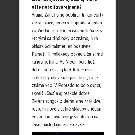
ešte neboli zverejnené?
Vrana: Zatiaľ sme odohrali tri koncerty
v Bratislave, jeden v Poprade a jeden
vo Viedni. Tu v BA na nás prišli ľudia s
ktorými sa dlhé roky poznáme, čiže
ohlasy boli takmer len pozitívne.
Kamoši Ti málokedy povedia že si hral
nahovno, haha. Vo Viedni bola tiež
dobrá odozva, aj keď Rakušáci sa
málokedy idú v kotli pretrhnúť, to je
známa vec. V Poprade to bolo super,
skvelá účasť a aj reakcie dobré.
Okrem songov z dema sme hrali dve,
resp. tri nové vlastné skladby a jeden
cover. Tie nové songy sa objavia na
našej nasledujúcej nahrávke.