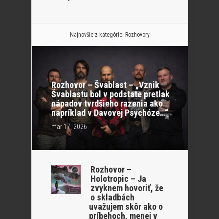
Najnovšie z kategórie:
Rozhovory
Rozhovor – Švablast – „Vznik
Švablastu bol v podstate pretlak
nápadov tvrdšieho razenia ako
napríklad v Davovej Psychóze…“
mar 17, 2026
Rozhovor –
Holotropic – Ja
zvyknem hovoriť, že
o skladbách
uvažujem skôr ako o
príbehoch, menej v