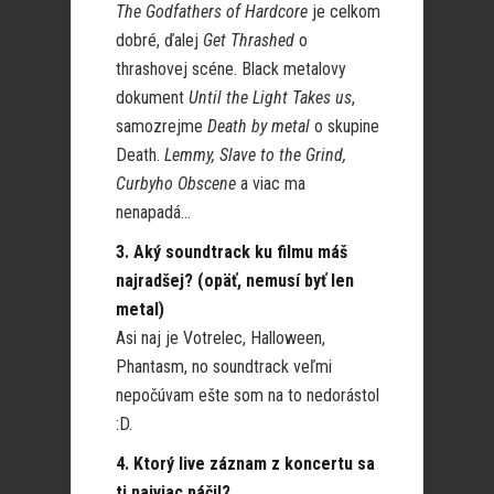
The Godfathers of Hardcore
je celkom
dobré, ďalej
Get Thrashed
o
thrashovej scéne. Black metalovy
dokument
Until the Light Takes us
,
samozrejme
Death by metal
o skupine
Death.
Lemmy, Slave to the Grind,
Curbyho Obscene
a viac ma
nenapadá…
3. Aký soundtrack ku filmu máš
najradšej? (opäť, nemusí byť len
metal)
Asi naj je Votrelec, Halloween,
Phantasm, no soundtrack veľmi
nepočúvam ešte som na to nedorástol
:D.
4. Ktorý live záznam z koncertu sa
ti najviac páčil?