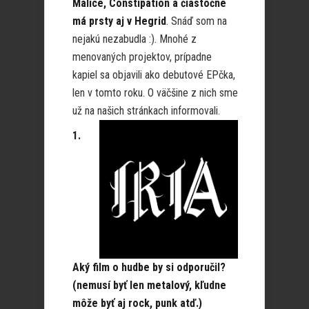
Malice, Constip
ation a čiastočne
má prsty aj v Hegrid
. Snáď som na
nejakú nezabudla :). Mnohé z
menovaných projektov, prípadne
kapiel sa objavili ako debutové EPčka,
len v tomto roku. O väčšine z nich sme
už na našich stránkach informovali.
1.
Aký film o hudbe by si odporučil?
(nemusí byť len metalový, kľudne
môže byť aj rock, punk atď.)