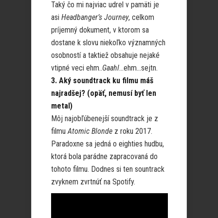
Taký čo mi najviac udrel v pamäti je
asi
Headbanger’s Journey
, celkom
príjemný dokument, v ktorom sa
dostane k slovu niekoľko významných
osobností a taktiež obsahuje nejaké
vtipné veci ehm..
Gaahl
…ehm…sejtn.
3. Aký soundtrack ku filmu máš
najradšej? (opäť, nemusí byť len
metal)
Môj najobľúbenejší soundtrack je z
filmu
Atomic Blonde
z roku 2017.
Paradoxne sa jedná o eighties hudbu,
ktorá bola parádne zapracovaná do
tohoto filmu. Dodnes si ten sountrack
zvyknem zvrtnúť na Spotify.