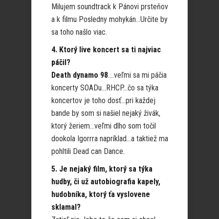
Milujem soundtrack k Pánovi prsteňov
a k filmu Posledny mohykán…Určite by
sa toho našlo viac.
4. Ktorý live koncert sa ti najviac
páčil?
Death dynamo 98
….veľmi sa mi páčia
koncerty SOADu…RHCP…čo sa týka
koncertov je toho dosť…pri každej
bande by som si našiel nejaký živák,
ktorý žeriem…veľmi dlho som točil
dookola Igorrra napríklad…a taktiež ma
pohltili Dead can Dance.
5. Je nejaký film, ktorý sa týka
hudby, či už autobiografia kapely,
hudobníka, ktorý ťa vyslovene
sklamal?