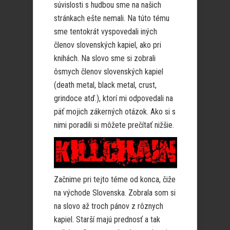
súvislosti s hudbou sme na našich
stránkach ešte nemali. Na túto tému
sme tentokrát vyspovedali iných
členov slovenských kapiel, ako pri
knihách. Na slovo sme si zobrali
ôsmych členov slovenských kapiel
(death metal, black metal, crust,
grindoce atď.), ktorí mi odpovedali na
päť mojich zákerných otázok. Ako si s
nimi poradili si môžete prečítať nižšie.
Začnime pri tejto téme od konca, čiže
na východe Slovenska. Zobrala som si
na slovo až troch pánov z rôznych
kapiel. Starší majú prednosť a tak