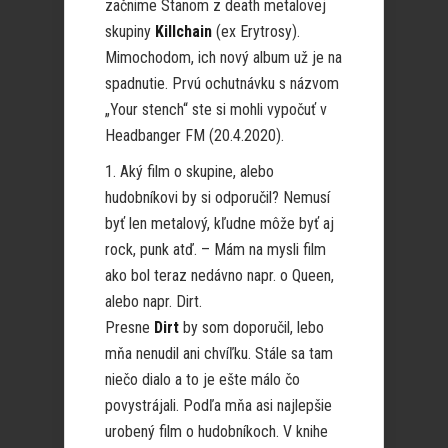
začnime Stanom z death metalovej
skupiny
Killchain
(ex Erytrosy).
Mimochodom, ich nový album už je na
spadnutie. Prvú ochutnávku s názvom
„Your stench“ ste si mohli vypočuť v
Headbanger FM (20.4.2020).
1. Aký film o skupine, alebo
hudobníkovi by si odporučil? Nemusí
byť len metalový, kľudne môže byť aj
rock, punk atď. – Mám na mysli film
ako bol teraz nedávno napr. o Queen,
alebo napr. Dirt.
Presne
Dirt
by som doporučil, lebo
mňa nenudil ani chvíľku. Stále sa tam
niečo dialo a to je ešte málo čo
povystrájali. Podľa mňa asi najlepšie
urobený film o hudobníkoch. V knihe