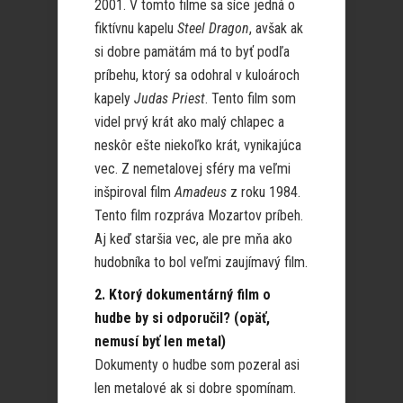
2001. V tomto filme sa síce jedná o
fiktívnu kapelu
Steel Dragon
, avšak ak
si dobre pamätám má to byť podľa
príbehu, ktorý sa odohral v kuloároch
kapely
Judas Priest
. Tento film som
videl prvý krát ako malý chlapec a
neskôr ešte niekoľko krát, vynikajúca
vec. Z nemetalovej sféry ma veľmi
inšpiroval film
Amadeus
z roku 1984.
Tento film rozpráva Mozartov príbeh.
Aj keď staršia vec, ale pre mňa ako
hudobníka to bol veľmi zaujímavý film.
2. Ktorý dokumentárný film o
hudbe by si odporučil? (opäť,
nemusí byť len metal)
Dokumenty o hudbe som pozeral asi
len metalové ak si dobre spomínam.