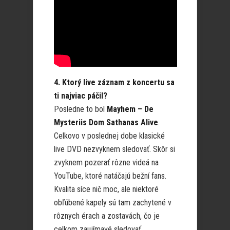
4. Ktorý live záznam z koncertu sa
ti najviac páčil?
Posledne to bol
Mayhem – De
Mysteriis Dom Sathanas Alive
.
Celkovo v poslednej dobe klasické
live DVD nezvyknem sledovať. Skôr si
zvyknem pozerať rôzne videá na
YouTube, ktoré natáčajú bežní fans.
Kvalita síce nič moc, ale niektoré
obľúbené kapely sú tam zachytené v
rôznych érach a zostavách, čo je
celkom zaujímavé sledovať.