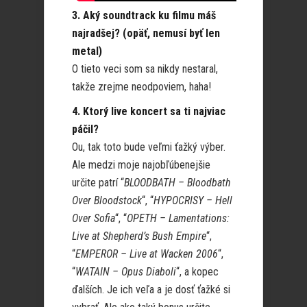
3. Aký soundtrack ku filmu máš
najradšej? (opäť, nemusí byť len
metal)
O tieto veci som sa nikdy nestaral,
takže zrejme neodpoviem, haha!
4. Ktorý live koncert sa ti najviac
páčil?
Ou, tak toto bude veľmi ťažký výber.
Ale medzi moje najobľúbenejšie
určite patrí “
BLOODBATH – Bloodbath
Over Bloodstock
“, “
HYPOCRISY – Hell
Over Sofia
“, “
OPETH – Lamentations:
Live at Shepherd’s Bush Empire
“,
“
EMPEROR – Live at Wacken 2006
“,
“
WATAIN – Opus Diaboli
“, a kopec
ďalších. Je ich veľa a je dosť ťažké si