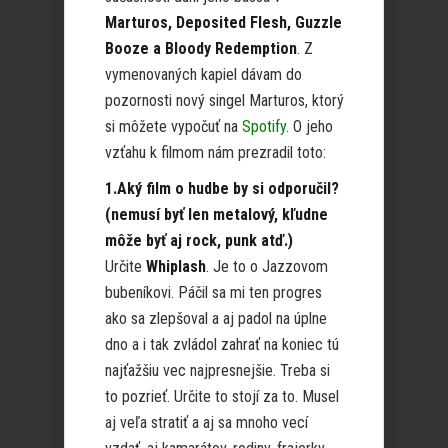
Marturos, Deposited Flesh, Guzzle
Booze a Bloody Redemption
. Z
vymenovaných kapiel dávam do
pozornosti nový singel Marturos, ktorý
si môžete vypočuť na
Spotify
. O jeho
vzťahu k filmom nám prezradil toto:
1.Aký film o hudbe by si odporučil?
(nemusí byť len metalový, kľudne
môže byť aj rock, punk atď.)
Určite
Whiplash
. Je to o Jazzovom
bubeníkovi. Páčil sa mi ten progres
ako sa zlepšoval a aj padol na úplne
dno a i tak zvládol zahrať na koniec tú
najťažšiu vec najpresnejšie. Treba si
to pozrieť. Určite to stojí za to. Musel
aj veľa stratiť a aj sa mnoho vecí