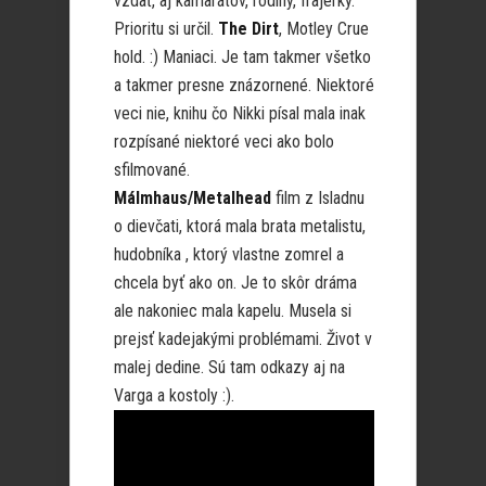
vzdať, aj kamarátov, rodiny, frajerky.
Prioritu si určil.
The Dirt
, Motley Crue
hold. :) Maniaci. Je tam takmer všetko
a takmer presne znázornené. Niektoré
veci nie, knihu čo Nikki písal mala inak
rozpísané niektoré veci ako bolo
sfilmované.
Málmhaus/Metalhead
film z Isladnu
o dievčati, ktorá mala brata metalistu,
hudobníka , ktorý vlastne zomrel a
chcela byť ako on. Je to skôr dráma
ale nakoniec mala kapelu. Musela si
prejsť kadejakými problémami. Život v
malej dedine. Sú tam odkazy aj na
Varga a kostoly :).