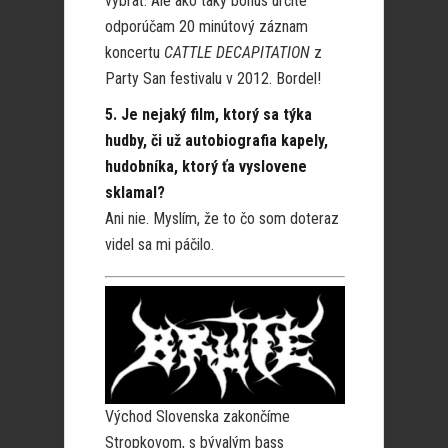
vybrať. Ale ako taký bonus určite
odporúčam 20 minútový záznam
koncertu
CATTLE DECAPITATION
z
Party San festivalu v 2012. Bordel!
5. Je nejaký film, ktorý sa týka
hudby, či už autobiografia kapely,
hudobníka, ktorý ťa vyslovene
sklamal?
Ani nie. Myslím, že to čo som doteraz
videl sa mi páčilo.
Východ Slovenska zakončíme
Stropkovom, s bývalým bass