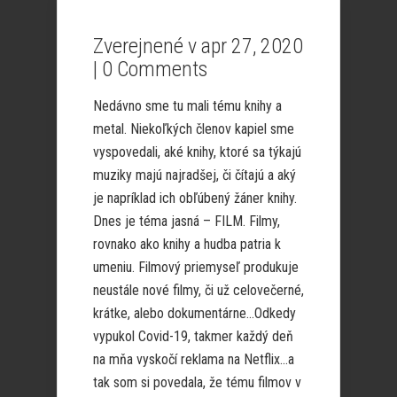
Zverejnené v apr 27, 2020
|
0 Comments
Nedávno sme tu mali tému knihy a
metal. Niekoľkých členov kapiel sme
vyspovedali, aké knihy, ktoré sa týkajú
muziky majú najradšej, či čítajú a aký
je napríklad ich obľúbený žáner knihy.
Dnes je téma jasná – FILM. Filmy,
rovnako ako knihy a hudba patria k
umeniu. Filmový priemyseľ produkuje
neustále nové filmy, či už celovečerné,
krátke, alebo dokumentárne…Odkedy
vypukol Covid-19, takmer každý deň
na mňa vyskočí reklama na Netflix…a
tak som si povedala, že tému filmov v