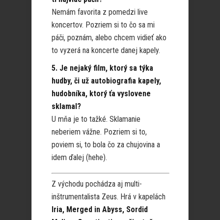
Nemám favorita z pomedzi live
koncertov. Pozriem si to čo sa mi
páči, poznám, alebo chcem vidieť ako
to vyzerá na koncerte danej kapely.
5. Je nejaký film, ktorý sa týka
hudby, či už autobiografia kapely,
hudobníka, ktorý ťa vyslovene
sklamal?
U mňa je to tažké. Sklamanie
neberiem vážne. Pozriem si to,
poviem si, to bola čo za chujovina a
idem ďalej (hehe).
Z východu pochádza aj multi-
inštrumentalista Zeus. Hrá v kapelách
Iria, Merged in Abyss, Sordid