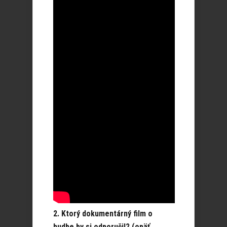
2. Ktorý dokumentárný film o
hudbe by si odporučil? (opäť,