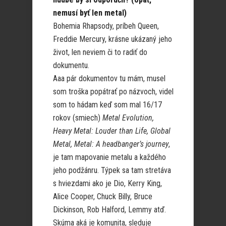
nemusí byť len metal)
Bohemia Rhapsody, príbeh Queen,
Freddie Mercury, krásne ukázaný jeho
život, len neviem či to radiť do
dokumentu.
Aaa pár dokumentov tu mám, musel
som troška popátrať po názvoch, videl
som to hádam keď som mal 16/17
rokov (smiech)
Metal Evolution,
Heavy Metal: Louder than Life, Global
Metal, Metal: A headbanger’s journey
,
je tam mapovanie metalu a každého
jeho podžánru. Týpek sa tam stretáva
s hviezdami ako je Dio, Kerry King,
Alice Cooper, Chuck Billy, Bruce
Dickinson, Rob Halford, Lemmy atď.
Skúma aká je komunita, sleduje