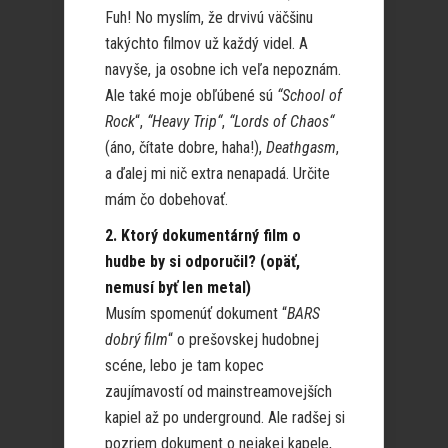
Fuh! No myslím, že drvivú väčšinu
takýchto filmov už každý videl. A
navyše, ja osobne ich veľa nepoznám.
Ale také moje obľúbené sú
“School of
Rock
“,
“Heavy Trip“
,
“Lords of Chaos“
(áno, čítate dobre, haha!),
Deathgasm
,
a ďalej mi nič extra nenapadá. Určite
mám čo dobehovať.
2. Ktorý dokumentárný film o
hudbe by si odporučil? (opäť,
nemusí byť len metal)
Musím spomenúť dokument “
BARS
dobrý film
“ o prešovskej hudobnej
scéne, lebo je tam kopec
zaujímavostí od mainstreamovejších
kapiel až po underground. Ale radšej si
pozriem dokument o nejakej kapele,