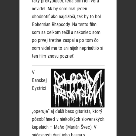
taký prekypujúci, teda som ich veľa
nevidel. Ak by som mal jeden
ohodnotiť ako najslabší, tak by to bol
Bohemian Rhapsody. Na tento film
som sa celkom tešil a nakoniec som
po prvej tretine zaspal a po tom čo
som videl ma to ani nijak neprinútilo si
ten film znovu pozrieť.
V
Banskej
Bystrici
„operuje“ aj ďalší bass gitarista, ktorý
pôsobí hneď v niekoľkých slovenských
kapelách – Maňo (Marián Švec). V
súčasnosti duní jeho bassa v