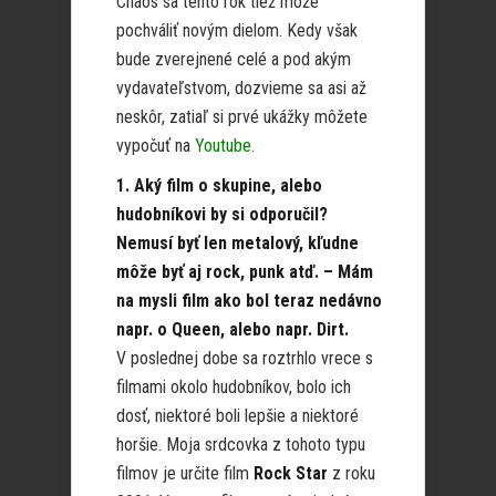
Chaos sa tento rok tiež môže
pochváliť novým dielom. Kedy však
bude zverejnené celé a pod akým
vydavateľstvom, dozvieme sa asi až
neskôr, zatiaľ si prvé ukážky môžete
vypočuť na
Youtube
.
1. Aký film o skupine, alebo
hudobníkovi by si odporučil?
Nemusí byť len metalový, kľudne
môže byť aj rock, punk atď. – Mám
na mysli film ako bol teraz nedávno
napr. o Queen, alebo napr. Dirt.
V poslednej dobe sa roztrhlo vrece s
filmami okolo hudobníkov, bolo ich
dosť, niektoré boli lepšie a niektoré
horšie. Moja srdcovka z tohoto typu
filmov je určite film
Rock Star
z roku