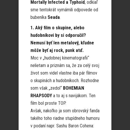
Mortally Infected a Typhoid
, odkiaľ
sme tentokrát vymámili odpovede od
bubeníka
Seada
.
1. Aký film o skupine, alebo
hudobníkovi by si odporučil?
Nemusí byť len metalový, kľudne
môže byť aj rock, punk atď.
Moc v „hudobnej kinematografii“
nelietam a priznám sa, že za celý svoj
život som videl vlastne iba pár filmov
o skupinách a hudobníkoch. Rozhodne
som však „zedol“
BOHEMIAN
RHAPSODY
a to aj s navijákom. Ten
film bol proste TOP.
Avšak, nakoľko ja som obrovský fanda
takého toho riadne stupídneho humoru
v podaní napr. Sashu Baron Cohena: