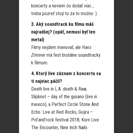
koncerty a neviem čo dodať viac ,
treba pozreť stojí to za to možno :).
3. Aký soundtrack ku filmu máš
najradšej? (opäť, nemusí byť len
metal)
Filmy nejdem menovať, ale
Hans
Zimmer
má fest brutálne soundtracky
k filmom.
4. Ktorý live záznam z koncertu sa
ti najviac páčil?
Death live in L.A: death & Raw,
Slipknot – day of the gusano (live in
mexico), a Perfect Circle Stone And
Echo: Live at Red Rocks, Gojira –
Pol’and’rock festival 2018, Korn Live:
The Encounter, Nine Inch Nails