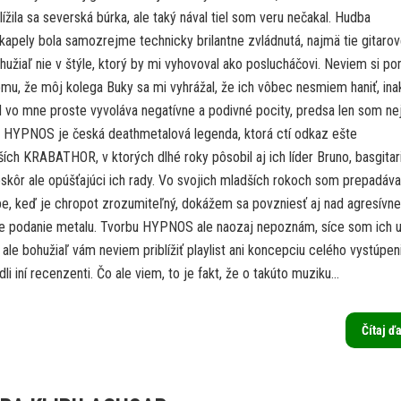
lížila sa severská búrka, ale taký nával tiel som veru nečakal. Hudba
kapely bola samozrejme technicky brilantne zvládnutá, najmä tie gitaro
hužiaľ nie v štýle, ktorý by mi vyhovoval ako poslucháčovi. Neviem si p
omu, že môj kolega Buky sa mi vyhrážal, že ich vôbec nesmiem haniť, ina
d vo mne proste vyvoláva negatívne a podivné pocity, predsa len som ne
. HYPNOS je česká deathmetalová legenda, ktorá ctí odkaz ešte
ích KRABATHOR, v ktorých dlhé roky pôsobil aj ich líder Bruno, basgitar
skôr ale opúšťajúci ich rady. Vo svojich mladších rokoch som prepadával
be, keď je chropot zrozumiteľný, dokážem sa povzniesť aj nad agresívne
e podanie metalu. Tvorbu HYPNOS ale naozaj nepoznám, síce som ich u
, ale bohužiaľ vám neviem priblížiť playlist ani koncepciu celého vystúpeni
li iní recenzenti. Čo ale viem, to je fakt, že o takúto muziku...
Čítaj ď