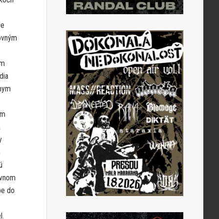
le
tovným
om
dia
dnym
om
á
y
m
ú
ávnom
pe do
l.