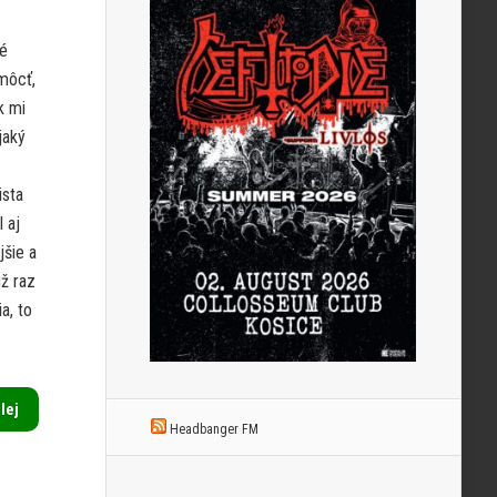
vé
omôcť,
k mi
jaký
ista
 aj
jšie a
ž raz
a, to
alej
Headbanger FM