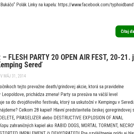
 „Bukáčo“ Polák Linky na kapelu: https://www.facebook.com/typhoidband
Čítaj ď
t – FLESH PARTY 20 OPEN AIR FEST, 20-21. 
Kemping Sereď
V MÁJ 31, 2014
očníkoch tejto prevažne death/grindovej akcie, ktorá sa pravidelne
v Leopoldove, prichádza zmena! Party sa presúva na väčší level
uje sa do dvojdňového festivalu, ktorý sa uskutoční v Kempingu v Seredi
nájdeme? Celkom 28 kapiel! Hlavní predstavitelia českej goregrindovej 
RDELETE, PRASELIZER alebo DESTRUCTIVE EXPLOSION OF ANAL
opu zahraničných kapiel ako RABID DOGS, MORTAL TORMENT, NECROV
STORTED IMPALEMENT či DEHYDRATED! Pre ozvláštnenie prídu aj hla