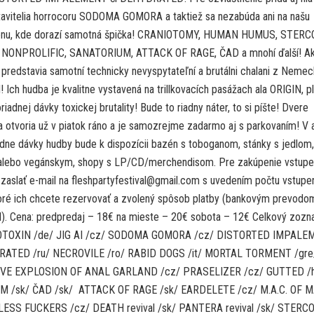
tavitelia horrocoru SODOMA GOMORA a taktiež sa nezabúda ani na našu
nu, kde dorazí samotná špička! CRANIOTOMY, HUMAN HUMUS, STERC
NONPROLIFIC, SANATORIUM, ATTACK OF RAGE, ČAD a mnohí ďalší! A
 predstavia samotní technicky nevyspytateľní a brutálni chalani z Neme
ch hudba je kvalitne vystavená na trillkovacích pasážach ala ORIGIN, p
riadnej dávky toxickej brutality! Bude to riadny náter, to si píšte! Dvere
 otvoria už v piatok ráno a je samozrejme zadarmo aj s parkovaním! V a
dne dávky hudby bude k dispozícii bazén s toboganom, stánky s jedlom, 
alebo vegánskym, shopy s LP/CD/merchendisom. Pre zakúpenie vstup
 zaslať e-mail na fleshpartyfestival@gmail.com s uvedením počtu vstupen
oré ich chcete rezervovať a zvolený spôsob platby (bankovým prevodo
l). Cena: predpredaj – 18€ na mieste – 20€ sobota – 12€ Celkový zoz
TOTOXIN /de/ JIG AI /cz/ SODOMA GOMORA /cz/ DISTORTED IMPAL
RATED /ru/ NECROVILE /ro/ RABID DOGS /it/ MORTAL TORMENT /gre
VE EXPLOSION OF ANAL GARLAND /cz/ PRASELIZER /cz/ GUTTED /
 /sk/ ČAD /sk/ ATTACK OF RAGE /sk/ EARDELETE /cz/ M.A.C. OF 
LESS FUCKERS /cz/ DEATH revival /sk/ PANTERA revival /sk/ STERC