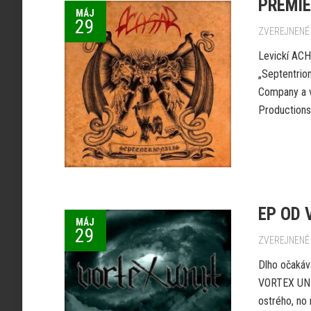
PREMIÉ
MÁJ
29
ZVEREJNENÉ 
Levickí ACH
„Septentrion
Company a v
Productions.
EP OD 
MÁJ
29
ZVEREJNENÉ 
Dlho očakáv
VORTEX UNIT
ostrého, no