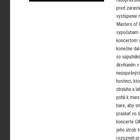
pred zaraste
vystúpenie n
Masters of 
vypočutiam 
koncertom s
konečne dal
so súputník
škvŕkaním v
neúspešných
hostinci, kt
obsluha a l
pohli k mies
bare, aby s
praskať vo 
koncerte GA
jeho útrob t
rozozneli pr