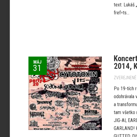
text: Lukáš
fref=ts...
Koncer
MÁJ
2014, 
31
ZVEREJNENÉ 
Po 19-tích r
odohrávala 
a transform
tam všetko 
JIG-AI, EA
GARLAND! K
GUTTED, DI