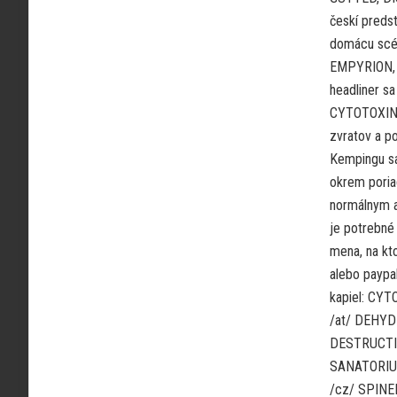
českí preds
domácu scé
EMPYRION, 
headliner sa
CYTOTOXIN! I
zvratov a po
Kempingu sa
okrem poria
normálnym 
je potrebné
mena, na kt
alebo paypa
kapiel: CY
/at/ DEHYD
DESTRUCTI
SANATORIUM
/cz/ SPINE