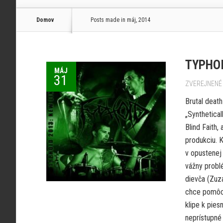
Domov
Posts made in máj, 2014
TYPHOID
MÁJ
31
ZVEREJNENÉ 
Brutal death
„Synthetica
Blind Faith,
produkciu. K
v opustenej 
vážny problé
dievča (Zuz
chce pomôcť
klipe k pies
neprístupné