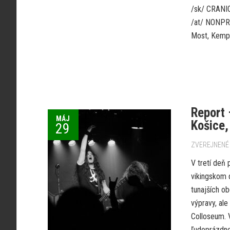
/sk/ CRANI
/at/ NONPR
Most, Kempi
Report 
MÁJ
Košice,
29
ZVEREJNENÉ 
V tretí deň
vikingskom 
tunajších o
výpravy, ale
Colloseum. 
ľudoprázdne