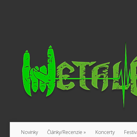
Novinky
Články/Recenzie
»
Koncerty
Festiv