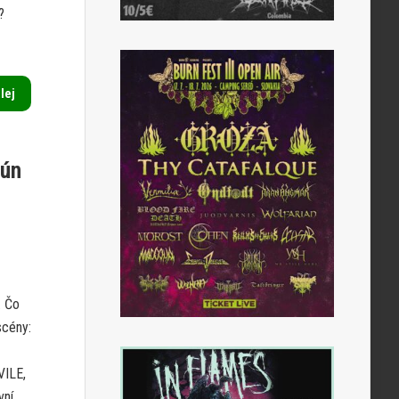
?
alej
jún
. Čo
scény:
ILE,
vní