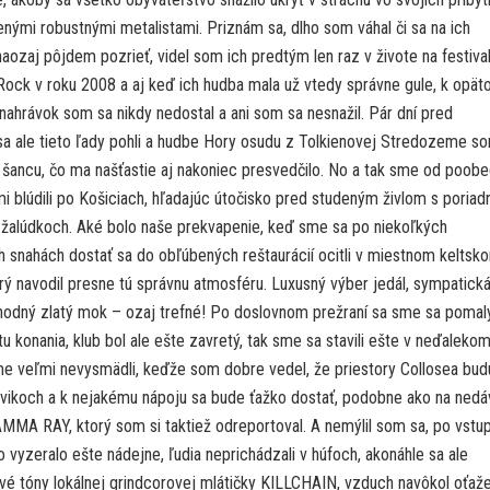
nými robustnými metalistami. Priznám sa, dlho som váhal či sa na ich
aozaj pôjdem pozrieť, videl som ich predtým len raz v živote na festiva
Rock v roku 2008 a aj keď ich hudba mala už vtedy správne gule, k opä
nahrávok som sa nikdy nedostal a ani som sa nesnažil. Pár dní pred
a ale tieto ľady pohli a hudbe Hory osudu z Tolkienovej Stredozeme s
 šancu, čo ma našťastie aj nakoniec presvedčilo. No a tak sme od poobe
mi blúdili po Košiciach, hľadajúc útočisko pred studeným živlom s poria
 žalúdkoch. Aké bolo naše prekvapenie, keď sme sa po niekoľkých
 snahách dostať sa do obľúbených reštaurácií ocitli v miestnom keltsk
orý navodil presne tú správnu atmosféru. Luxusný výber jedál, sympatick
ahodný zlatý mok – ozaj trefné! Po doslovnom prežraní sa sme sa pomal
tu konania, klub bol ale ešte zavretý, tak sme sa stavili ešte v neďaleko
me veľmi nevysmädli, keďže som dobre vedel, že priestory Collosea bud
švikoch a k nejakému nápoju sa bude ťažko dostať, podobne ako na ned
MMA RAY, ktorý som si taktiež odreportoval. A nemýlil som sa, po vstu
o vyzeralo ešte nádejne, ľudia neprichádzali v húfoch, akonáhle sa ale
vé tóny lokálnej grindcorovej mlátičky KILLCHAIN, vzduch navôkol oťaže