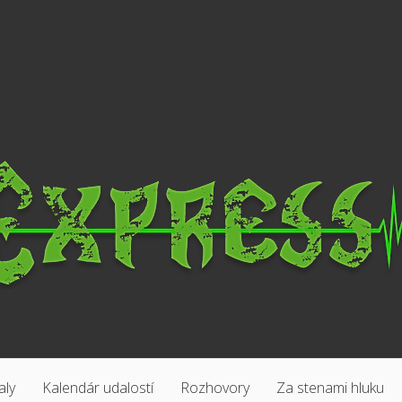
aly
Kalendár udalostí
Rozhovory
Za stenami hluku