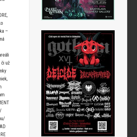
ORE,
ko
cka –
lná
reáli
či už
enky
iek,
m
nam
EMENT
/
hu/
MAD
ORE