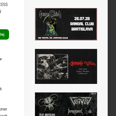
NCESS
ý
alej
,
eň
j
akmer
tkoch