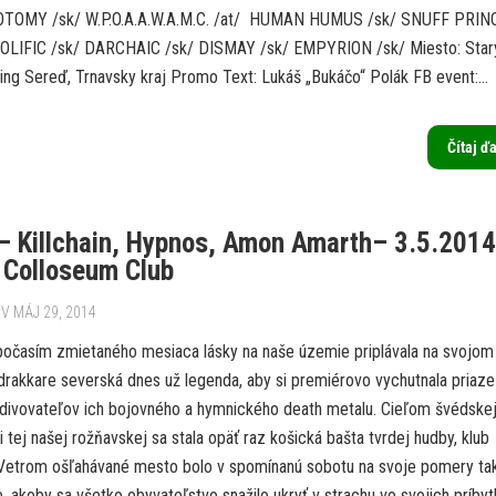
OTOMY /sk/ W.P.O.A.A.W.A.M.C. /at/ HUMAN HUMUS /sk/ SNUFF PRI
OLIFIC /sk/ DARCHAIC /sk/ DISMAY /sk/ EMPYRION /sk/ Miesto: Star
ng Sereď, Trnavsky kraj Promo Text: Lukáš „Bukáčo“ Polák FB event:...
Čítaj ď
– Killchain, Hypnos, Amon Amarth– 3.5.2014
 Colloseum Club
V MÁJ 29, 2014
 počasím zmietaného mesiaca lásky na naše územie priplávala na svojom
drakkare severská dnes už legenda, aby si premiérovo vychutnala priaz
bdivovateľov ich bojovného a hymnického death metalu. Cieľom švédske
 i tej našej rožňavskej sa stala opäť raz košická bašta tvrdej hudby, klub
Vetrom ošľahávané mesto bolo v spomínanú sobotu na svoje pomery t
, akoby sa všetko obyvateľstvo snažilo ukryť v strachu vo svojich príby