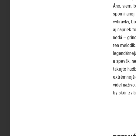
Áno, viem, b
spomínanej 
vyhrávky, bo
aj napriek t
nedá – grin
ten melodik
legendárnejš
a spevák, ne
takejto hud
extrémnejši
videl naživo
by skôr zvlád