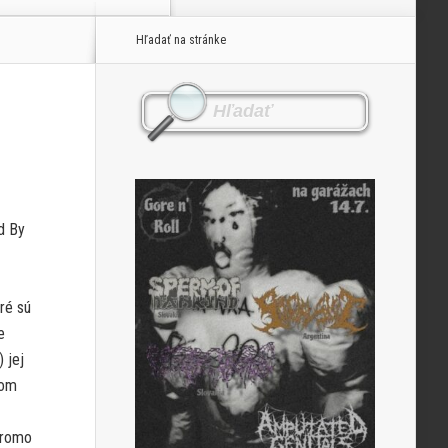
Hľadať na stránke
d By
ré sú
e
 jej
šom
Promo