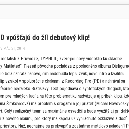
 vpúšťajú do žíl debutový klip!
V MÁJ 31, 2014
 metalisti z Prievidze, TYPHOID, zverejnili nový videoklip ku skladbe
lly Mutilated“. Pieseň pôvodne pochádza z posledného albumu Disfigure
 ale bola nahratá nanovo, čím nadobudla lepší zvuk, nové intro a kvalitnú
lip vznikol v spolupráci s chalanmi z Recording Pro (PD) a nahrával sa
fabrike neďaleko Bratislavy. Text pojednáva o syntetických drogách, kto
m pre mladých ľudí a na túto problematiku nadväzuje aj príbeh klipu, kd
ana Šimkovičová) má problém s drogami a jej priateľ (Michal Novoveský)
. Celý realizačný team sa maximálne osvedčil a bude využitý aj pri ďal
ni z nového albumu, pre ktorý má kapela už vyhliadnuté exkluzíve a dosť
 priestory. Nuž, nechajme sa prekvapiť a zostaňme metalovo naladení! 