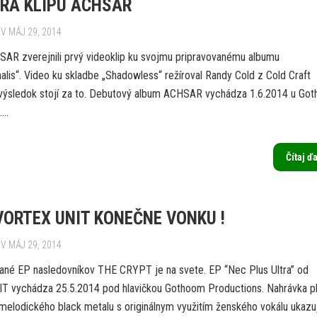
RA KLIPU ACHSAR
V MÁJ 29, 2014
SAR zverejnili prvý videoklip ku svojmu pripravovanému albumu
alis“. Video ku skladbe „Shadowless“ režíroval Randy Cold z Cold Craft
ýsledok stojí za to. Debutový album ACHSAR vychádza 1.6.2014 u Go
...
Čítaj ď
VORTEX UNIT KONEČNE VONKU !
V MÁJ 29, 2014
ané EP nasledovníkov THE CRYPT je na svete. EP “Nec Plus Ultra” od
 vychádza 25.5.2014 pod hlavičkou Gothoom Productions. Nahrávka p
 melodického black metalu s originálnym využitím ženského vokálu ukazu