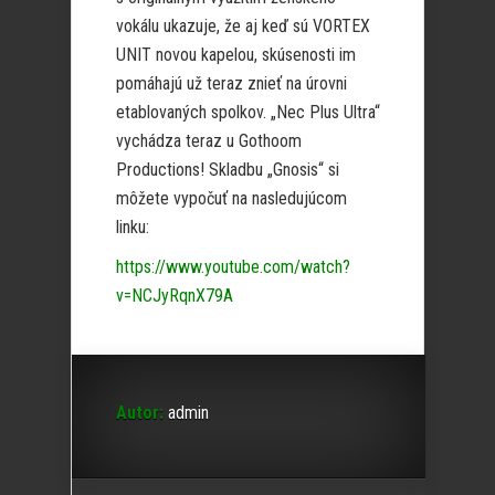
vokálu ukazuje, že aj keď sú VORTEX
UNIT novou kapelou, skúsenosti im
pomáhajú už teraz znieť na úrovni
etablovaných spolkov. „Nec Plus Ultra“
vychádza teraz u Gothoom
Productions! Skladbu „Gnosis“ si
môžete vypočuť na nasledujúcom
linku:
https://www.youtube.com/watch?
v=NCJyRqnX79A
Autor:
admin