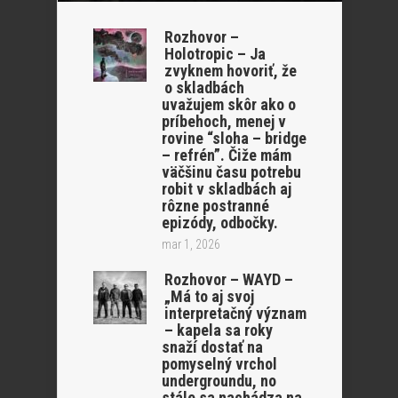
Rozhovor –
Holotropic – Ja
zvyknem hovoriť, že
o skladbách
uvažujem skôr ako o
príbehoch, menej v
rovine “sloha – bridge
– refrén”. Čiže mám
väčšinu času potrebu
robit v skladbách aj
rôzne postranné
epizódy, odbočky.
mar 1, 2026
Rozhovor – WAYD –
„Má to aj svoj
interpretačný význam
– kapela sa roky
snaží dostať na
pomyselný vrchol
undergroundu, no
stále sa nachádza na