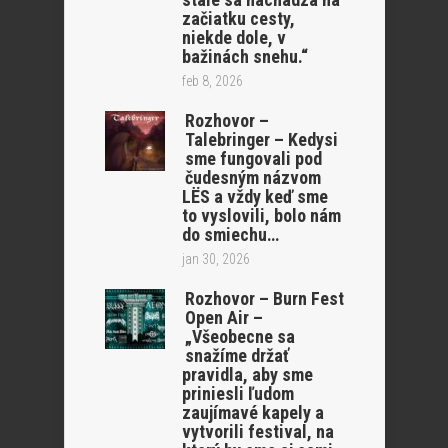
začiatku cesty,
niekde dole, v
bažinách snehu.“
feb 8, 2026
Rozhovor –
Talebringer – Kedysi
sme fungovali pod
čudesným názvom
LËS a vždy keď sme
to vyslovili, bolo nám
do smiechu…
jan 30, 2026
Rozhovor – Burn Fest
Open Air –
„Všeobecne sa
snažíme držať
pravidla, aby sme
priniesli ľudom
zaujímavé kapely a
vytvorili festival, na