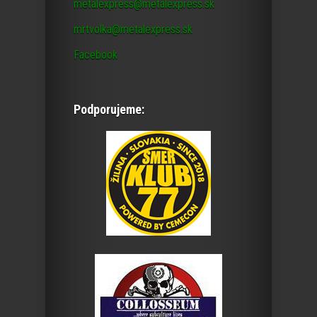
metalexpress@metalexpress.sk
mrtvolka@metalexpress.sk
Facebook
Podporujeme: