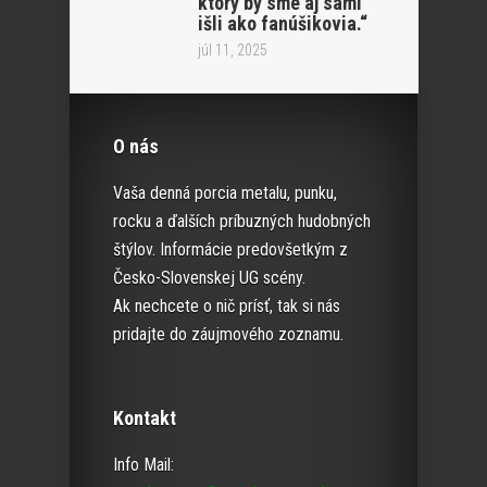
ktorý by sme aj sami
išli ako fanúšikovia.“
júl 11, 2025
O nás
Vaša denná porcia metalu, punku,
rocku a ďalších príbuzných hudobných
štýlov. Informácie predovšetkým z
Česko-Slovenskej UG scény.
Ak nechcete o nič prísť, tak si nás
pridajte do záujmového zoznamu.
Kontakt
Info Mail: