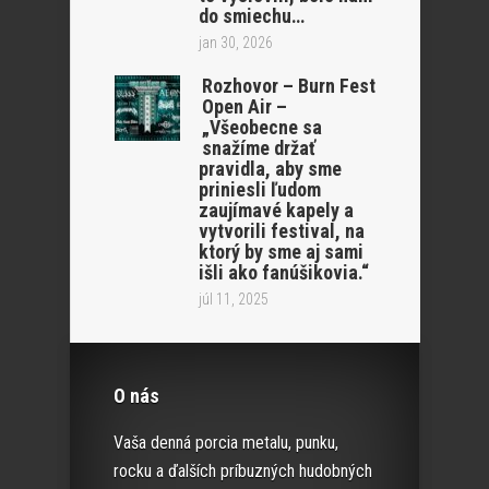
do smiechu…
jan 30, 2026
Rozhovor – Burn Fest
Open Air –
„Všeobecne sa
snažíme držať
pravidla, aby sme
priniesli ľudom
zaujímavé kapely a
vytvorili festival, na
ktorý by sme aj sami
išli ako fanúšikovia.“
júl 11, 2025
O nás
Vaša denná porcia metalu, punku,
rocku a ďalších príbuzných hudobných