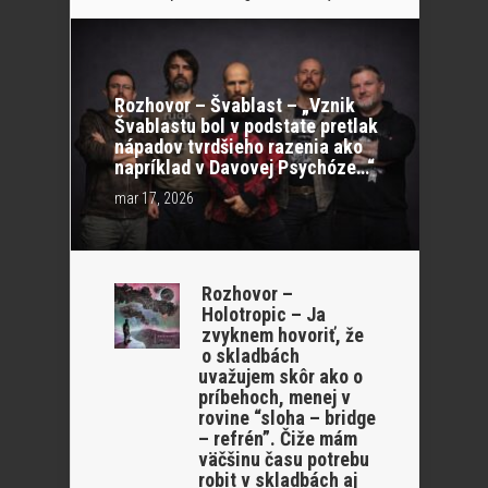
Rozhovor – Švablast – „Vznik
Švablastu bol v podstate pretlak
nápadov tvrdšieho razenia ako
napríklad v Davovej Psychóze…“
mar 17, 2026
Rozhovor –
Holotropic – Ja
zvyknem hovoriť, že
o skladbách
uvažujem skôr ako o
príbehoch, menej v
rovine “sloha – bridge
– refrén”. Čiže mám
väčšinu času potrebu
robit v skladbách aj