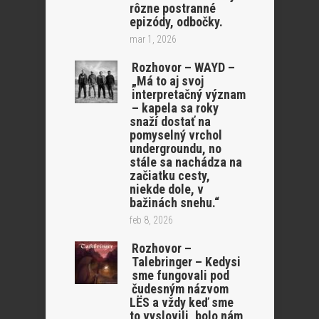
rôzne postranné
epizódy, odbočky.
mar 1, 2026
Rozhovor – WAYD –
„Má to aj svoj
interpretačný význam
– kapela sa roky
snaží dostať na
pomyselný vrchol
undergroundu, no
stále sa nachádza na
začiatku cesty,
niekde dole, v
bažinách snehu.“
feb 8, 2026
Rozhovor –
Talebringer – Kedysi
sme fungovali pod
čudesným názvom
LËS a vždy keď sme
to vyslovili, bolo nám