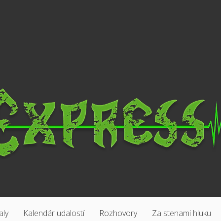
aly
Kalendár udalostí
Rozhovory
Za stenami hluku