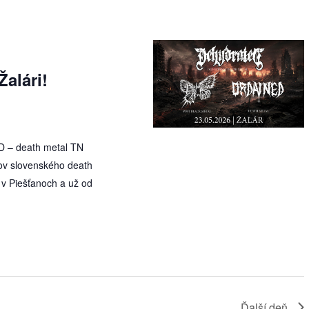
Žalári!
D – death metal TN
ov slovenského death
 v Piešťanoch a už od
Ďalší deň