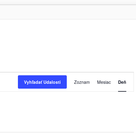
Udalosť
Navigácie
Vyhľadať Udalosti
Zoznam
Mesiac
Deň
Zobrazení