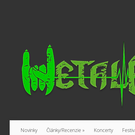
Novinky
Články/Recenzie
»
Koncerty
Festiv