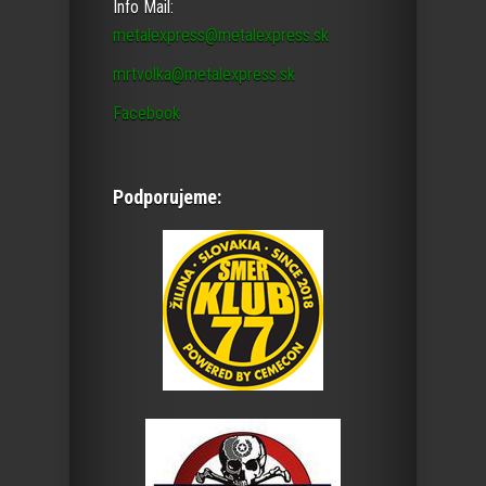
Info Mail:
metalexpress@metalexpress.sk
mrtvolka@metalexpress.sk
Facebook
Podporujeme: