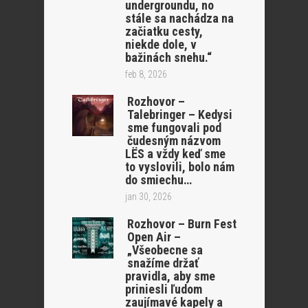
undergroundu, no
stále sa nachádza na
začiatku cesty,
niekde dole, v
bažinách snehu.“
feb 8, 2026
Rozhovor –
Talebringer – Kedysi
sme fungovali pod
čudesným názvom
LËS a vždy keď sme
to vyslovili, bolo nám
do smiechu…
jan 30, 2026
Rozhovor – Burn Fest
Open Air –
„Všeobecne sa
snažíme držať
pravidla, aby sme
priniesli ľudom
zaujímavé kapely a