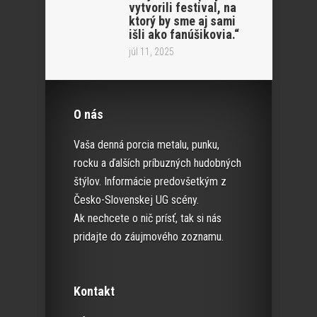
vytvorili festival, na
ktorý by sme aj sami
išli ako fanúšikovia.“
júl 11, 2025
O nás
Vaša denná porcia metalu, punku,
rocku a ďalších príbuzných hudobných
štýlov. Informácie predovšetkým z
Česko-Slovenskej UG scény.
Ak nechcete o nič prísť, tak si nás
pridajte do záujmového zoznamu.
Kontakt