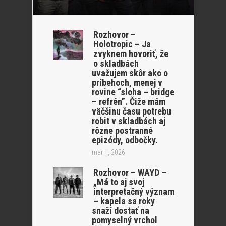
Rozhovor –
Holotropic – Ja
zvyknem hovoriť, že
o skladbách
uvažujem skôr ako o
príbehoch, menej v
rovine “sloha – bridge
– refrén”. Čiže mám
väčšinu času potrebu
robit v skladbách aj
rôzne postranné
epizódy, odbočky.
mar 1, 2026
Rozhovor – WAYD –
„Má to aj svoj
interpretačný význam
– kapela sa roky
snaží dostať na
pomyselný vrchol