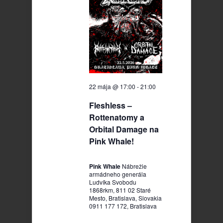
22 mája @ 17:00
-
21:00
Fleshless –
Rottenatomy a
Orbital Damage na
Pink Whale!
Pink Whale
Nábrežie
armádneho generála
Ludvíka Svobodu
1868rkm, 811 02 Staré
Mesto, Bratislava, Slovakia
0911 177 172, Bratislava