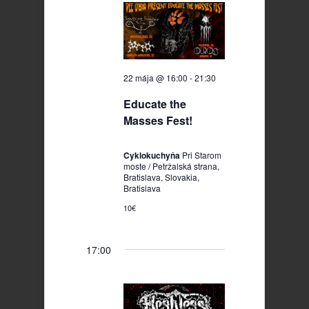
2026
22 mája @ 16:00
-
21:30
Educate the
Masses Fest!
Cyklokuchyňa
Pri Starom
moste / Petržalská strana,
Bratislava, Slovakia,
Bratislava
10€
17:00