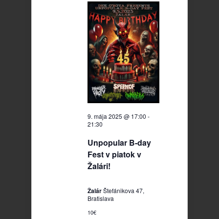
2025
9. mája 2025 @ 17:00
-
21:30
Unpopular B-day
Fest v piatok v
Žalári!
Žalár
Štefánikova 47,
Bratislava
10€