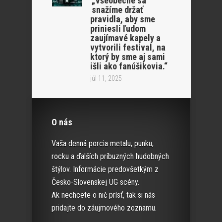
„Všeobecne sa
snažíme držať
pravidla, aby sme
priniesli ľudom
zaujímavé kapely a
vytvorili festival, na
ktorý by sme aj sami
išli ako fanúšikovia.“
júl 11, 2025
O nás
Vaša denná porcia metalu, punku,
rocku a ďalších príbuzných hudobných
štýlov. Informácie predovšetkým z
Česko-Slovenskej UG scény.
Ak nechcete o nič prísť, tak si nás
pridajte do záujmového zoznamu.