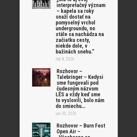
interpretačný význam
– kapela sa roky
snaží dostať na
pomyselný vrchol
undergroundu, no
stále sa nachádza na
začiatku cesty,
niekde dole, v
bažinách snehu.“
feb 8, 2026
Rozhovor –
Talebringer – Kedysi
sme fungovali pod
čudesným názvom
LËS a vždy keď sme
to vyslovili, bolo nám
do smiechu…
jan 30, 2026
Rozhovor – Burn Fest
Open Air –