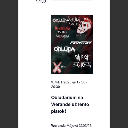
17:30
9. mája 2025 @ 17:30
-
20:30
Obludárium na
Werande už tento
piatok!
Weranda
Májová 3303/23,