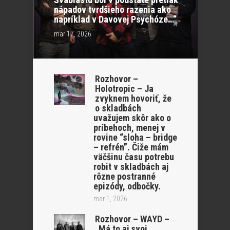
nápadov tvrdšieho razenia ako
napríklad v Davovej Psychóze…“
mar 17, 2026
Rozhovor –
Holotropic – Ja
zvyknem hovoriť, že
o skladbách
uvažujem skôr ako o
príbehoch, menej v
rovine “sloha – bridge
– refrén”. Čiže mám
väčšinu času potrebu
robit v skladbách aj
rôzne postranné
epizódy, odbočky.
mar 1, 2026
Rozhovor – WAYD –
„Má to aj svoj