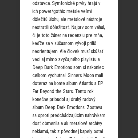
odstavca. Symfonické prvky hrajú v
ich power/gothic metale veľmi
dôležitú úlohu, ale metalové nástroje
nestratili dôležitosť. Najprv som váhal,
či je toto žáner na recenziu pre mňa,
keďže sa v súčasnom vývoji príliš
neorientujem. Ale človek musí skúšať
veci aj mimo zvyčajného playlistu a
Deep Dark Emotions som si nakoniec
celkom vychutnal. Sinners Moon mali
doteraz na konte album Atlantis a EP
Far Beyond the Stars. Tento rok
konečne pribudol aj druhý radový
album Deep Dark Emotions. Zostava
sa oproti predchádzajúcim nahrávkam
dosť obmenila a ak metalové archívy
neklamú, tak z pôvodnej kapely ostal