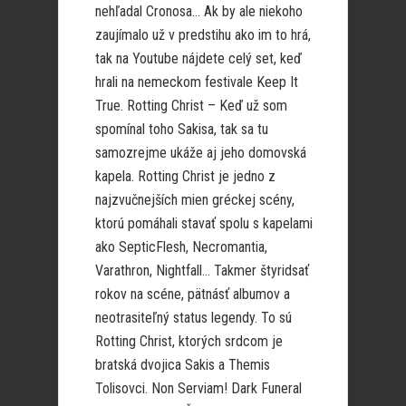
nehľadal Cronosa… Ak by ale niekoho
zaujímalo už v predstihu ako im to hrá,
tak na Youtube nájdete celý set, keď
hrali na nemeckom festivale Keep It
True. Rotting Christ – Keď už som
spomínal toho Sakisa, tak sa tu
samozrejme ukáže aj jeho domovská
kapela. Rotting Christ je jedno z
najzvučnejších mien gréckej scény,
ktorú pomáhali stavať spolu s kapelami
ako SepticFlesh, Necromantia,
Varathron, Nightfall… Takmer štyridsať
rokov na scéne, pätnásť albumov a
neotrasiteľný status legendy. To sú
Rotting Christ, ktorých srdcom je
bratská dvojica Sakis a Themis
Tolisovci. Non Serviam! Dark Funeral