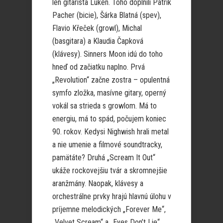
len gitarista Luken. Toho doplnili Patrik
Pacher (bicie), Šárka Blatná (spev),
Flavio Křeček (growl), Michal
(basgitara) a Klaudia Čapková
(klávesy). Sinners Moon idú do toho
hneď od začiatku naplno. Prvá
„Revolution“ začne zostra – opulentná
symfo zložka, masívne gitary, operný
vokál sa strieda s growlom. Má to
energiu, má to spád, počujem koniec
90. rokov. Kedysi Nighwish hrali metal
a nie umenie a filmové soundtracky,
pamätáte? Druhá „Scream It Out“
ukáže rockovejšiu tvár a skromnejšie
aranžmány. Naopak, klávesy a
orchestrálne prvky hrajú hlavnú úlohu v
príjemne melodických „Forever Me“,
„Velvet Scream“ a „Eyes Don’t Lie“.