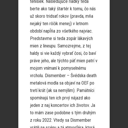
tenisiek. Nasledujúce riadky teda
berte ako taký štartér k tomu, čo nás
už skoro tridsať rokov (pravda, mňa
nejaký ten rôčik menej) v letnom
období napĺňa zo všetkého najviac.
Predstavme si teda zopár lákavých
mien z lineupu. Samozrejme, z tej
haldy si vie každý vybrať čosi, čo baví
práve jeho, ale týchto päť mien patrí v
mojom vnímaní k pomyselnému
vrcholu. Dismember – Švédska death
metalová modla sa objaví na OEF po
tretí krát (ak sa nemýlim). Pamätníci
spomínajú ten ich prvý nájazd ako
jeden z naj koncertov ich životov. Ja
to mám zase podobne s tým druhým
z roku 2022. Vtedy sa Dismember
vrátili na scénu a tá atmosféra, ktorá