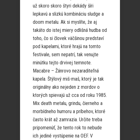
už skoro skoro štyri dekády šíri
lepkavú a slizkú kombináciu sludge a
doom metalu. Ak si myslíte, že aj
takáto do istej miery odlišná hudba od
toho, čo si človek väčšinou predstaví
pod kapelami, ktoré hrajú na tomto
festivale, sem nepatrí, tak venujte
minútku tejto drvivej temnote.
Macabre – Žánrovo nezaraditeľná
kapela. Štýlový miš-maš, ktorý je tak
originálny ako nejeden z mordov o
ktorých spievajú už cca od roku 1985.
Mix death metalu, grindu, čierneho a
morbídneho humoru a príbehov, ktoré
často krát až zamrazia. Určite treba
pripomenúť, že tento rok to nebude
ich jediné vystúpenie na OEF. V