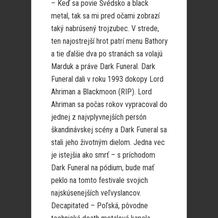
– Keď sa povie Švédsko a black
metal, tak sa mi pred očami zobrazí
taký nabrúsený trojzubec. V strede,
ten najostrejší hrot patrí menu Bathory
a tie ďalšie dva po stranách sa volajú
Marduk a práve Dark Funeral. Dark
Funeral dali v roku 1993 dokopy Lord
Ahriman a Blackmoon (RIP). Lord
Ahriman sa počas rokov vypracoval do
jednej z najvplyvnejších persón
škandinávskej scény a Dark Funeral sa
stali jeho životným dielom. Jedna vec
je istejšia ako smrť – s príchodom
Dark Funeral na pódium, bude mať
peklo na tomto festivale svojich
najskúsenejších veľvyslancov.
Decapitated – Poľská, pôvodne