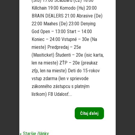
(Srb) 17:00 Scabbard (Cz) 18:00
Killchain 19:00 Komodo (Hu) 20:00
BRAIN DEALERS 21:00 Abrasive (De)
22:00 Maahes (De) 23:00 Denying
God Open – 13:00 Start – 14:00
Koniec – 24:00 Vstupné – 30e (Na
mieste) Predpredaj – 25e
(Maxiticket) Študenti – 20e (isic karta,
len na mieste) ZŤP – 20e (preukaz
zťp, len na mieste) Deti do 15-rokov
vstup zdarma (len v sprievode
zákonného zástupcu s platným
lístkom) FB Udalosť:...
Čítaj ďalej
« Staršie články