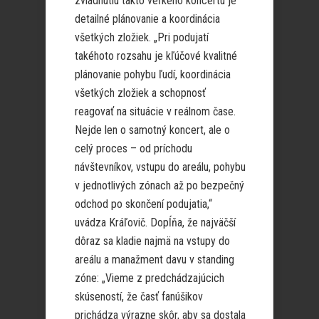
zvládnutiu takto veľkého koncertu je
detailné plánovanie a koordinácia
všetkých zložiek. „Pri podujatí
takéhoto rozsahu je kľúčové kvalitné
plánovanie pohybu ľudí, koordinácia
všetkých zložiek a schopnosť
reagovať na situácie v reálnom čase.
Nejde len o samotný koncert, ale o
celý proces – od príchodu
návštevníkov, vstupu do areálu, pohybu
v jednotlivých zónach až po bezpečný
odchod po skončení podujatia,“
uvádza Kráľovič. Dopĺňa, že najväčší
dôraz sa kladie najmä na vstupy do
areálu a manažment davu v standing
zóne: „Vieme z predchádzajúcich
skúseností, že časť fanúšikov
prichádza výrazne skôr, aby sa dostala