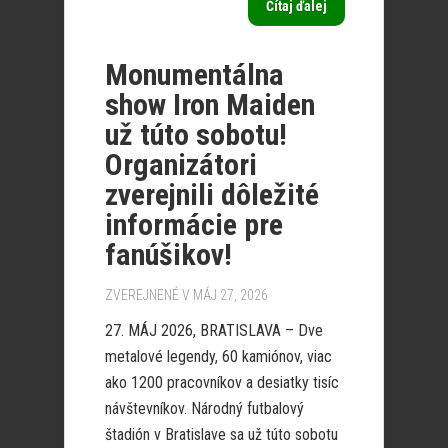
Čítaj ďalej
Monumentálna
show Iron Maiden
už túto sobotu!
Organizátori
zverejnili dôležité
informácie pre
fanúšikov!
ZVEREJNENÉ V MÁJ 27, 2026
27. MÁJ 2026, BRATISLAVA – Dve
metalové legendy, 60 kamiónov, viac
ako 1200 pracovníkov a desiatky tisíc
návštevníkov. Národný futbalový
štadión v Bratislave sa už túto sobotu