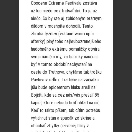
Obscene Extreme Festivalu zostáva
už len niečo cez tridsať dní. To je už
niečo, čo by ste aj zblúdeným erárnym
dildom v moshpite dohodili. Tento
zhruba týždeň (vrátane warm up a
afterky) plný toho najhrubozrnnejšieho
hudobného extrému pomaličky otvára
svoju náruč a my, za tie roky naučení
byť v tomto období nachystaní na
cestu do Trutnova, chytáme tak trošku
Pavlovov reflex. Tradične na začiatku
júla bude epicentrom hluku areál na
Bojišti, kde sa cez nás/vás prevalí 85
kapiel, ktoré nebudú brať ohľad na nič.
Keď to takto píšem, tak cítim potrebu
vytiahnuť stan a spacák zo skrine a
obúchať zbytky červenej hliny z