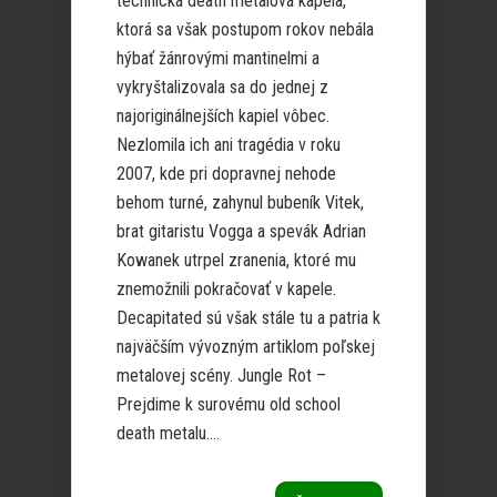
technická death metalová kapela,
ktorá sa však postupom rokov nebála
hýbať žánrovými mantinelmi a
vykryštalizovala sa do jednej z
najoriginálnejších kapiel vôbec.
Nezlomila ich ani tragédia v roku
2007, kde pri dopravnej nehode
behom turné, zahynul bubeník Vitek,
brat gitaristu Vogga a spevák Adrian
Kowanek utrpel zranenia, ktoré mu
znemožnili pokračovať v kapele.
Decapitated sú však stále tu a patria k
najväčším vývozným artiklom poľskej
metalovej scény. Jungle Rot –
Prejdime k surovému old school
death metalu....