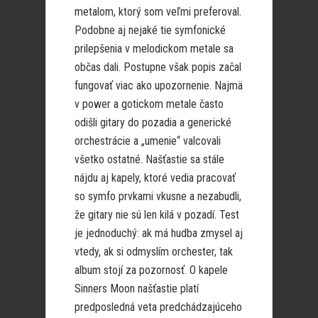
metalom, ktorý som veľmi preferoval.
Podobne aj nejaké tie symfonické
prilepšenia v melodickom metale sa
občas dali. Postupne však popis začal
fungovať viac ako upozornenie. Najmä
v power a gotickom metale často
odišli gitary do pozadia a generické
orchestrácie a „umenie“ valcovali
všetko ostatné. Našťastie sa stále
nájdu aj kapely, ktoré vedia pracovať
so symfo prvkami vkusne a nezabudli,
že gitary nie sú len kilá v pozadí. Test
je jednoduchý: ak má hudba zmysel aj
vtedy, ak si odmyslím orchester, tak
album stojí za pozornosť. O kapele
Sinners Moon našťastie platí
predposledná veta predchádzajúceho