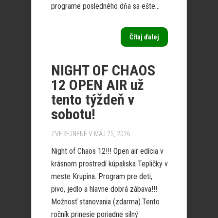
programe posledného dňa sa ešte...
Čítaj ďalej
NIGHT OF CHAOS
12 OPEN AIR už
tento týždeň v
sobotu!
ZVEREJNENÉ V MÁJ 25, 2026
Night of Chaos 12!!! Open air edícia v
krásnom prostredí kúpaliska Tepličky v
meste Krupina. Program pre deti,
pivo, jedlo a hlavne dobrá zábava!!!
Možnosť stanovania (zdarma).Tento
ročník prinesie poriadne silný