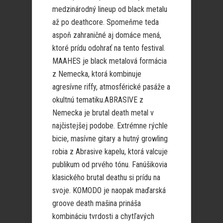
medzinárodný lineup od black metalu
až po deathcore. Spomeňme teda
aspoň zahraničné aj domáce mená,
ktoré prídu odohrať na tento festival.
MAAHES je black metalová formácia
z Nemecka, ktorá kombinuje
agresívne riffy, atmosférické pasáže a
okultnú tematiku.ABRASIVE z
Nemecka je brutal death metal v
najčistejšej podobe. Extrémne rýchle
bicie, masívne gitary a hutný growling
robia z Abrasive kapelu, ktorá valcuje
publikum od prvého tónu. Fanúšikovia
klasického brutal deathu si prídu na
svoje. KOMODO je naopak maďarská
groove death mašina prináša
kombináciu tvrdosti a chytľavých