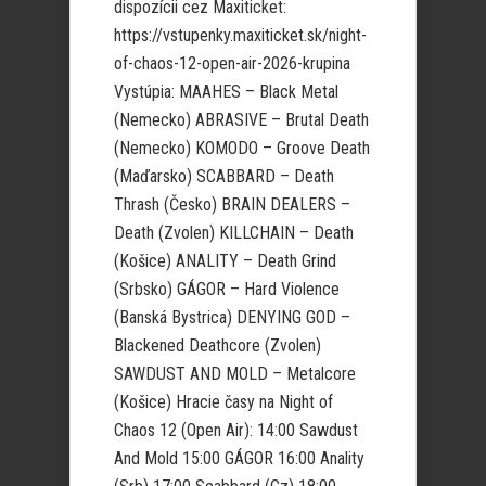
dispozícii cez Maxiticket:
https://vstupenky.maxiticket.sk/night-
of-chaos-12-open-air-2026-krupina
Vystúpia: MAAHES – Black Metal
(Nemecko) ABRASIVE – Brutal Death
(Nemecko) KOMODO – Groove Death
(Maďarsko) SCABBARD – Death
Thrash (Česko) BRAIN DEALERS –
Death (Zvolen) KILLCHAIN – Death
(Košice) ANALITY – Death Grind
(Srbsko) GÁGOR – Hard Violence
(Banská Bystrica) DENYING GOD –
Blackened Deathcore (Zvolen)
SAWDUST AND MOLD – Metalcore
(Košice) Hracie časy na Night of
Chaos 12 (Open Air): 14:00 Sawdust
And Mold 15:00 GÁGOR 16:00 Anality