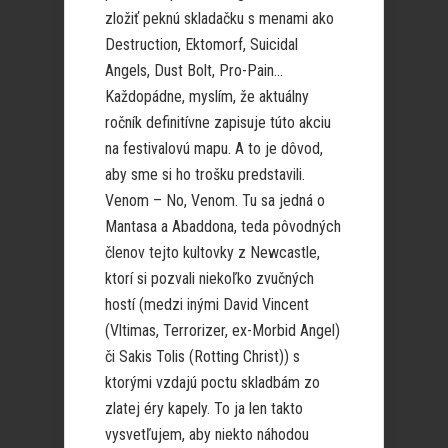
zložiť peknú skladačku s menami ako
Destruction, Ektomorf, Suicidal
Angels, Dust Bolt, Pro-Pain…
Každopádne, myslím, že aktuálny
ročník definitívne zapisuje túto akciu
na festivalovú mapu. A to je dôvod,
aby sme si ho trošku predstavili.
Venom – No, Venom. Tu sa jedná o
Mantasa a Abaddona, teda pôvodných
členov tejto kultovky z Newcastle,
ktorí si pozvali niekoľko zvučných
hostí (medzi inými David Vincent
(Vltimas, Terrorizer, ex-Morbid Angel)
či Sakis Tolis (Rotting Christ)) s
ktorými vzdajú poctu skladbám zo
zlatej éry kapely. To ja len takto
vysvetľujem, aby niekto náhodou