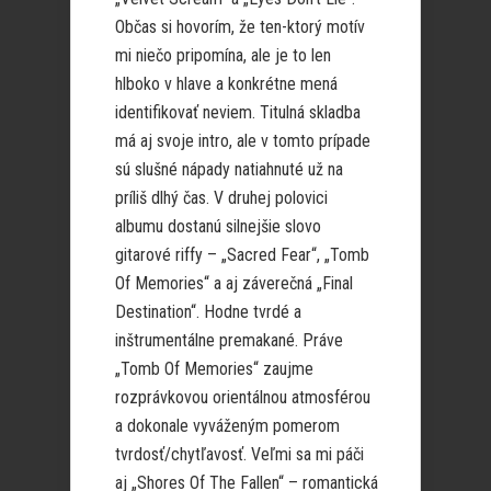
Občas si hovorím, že ten-ktorý motív
mi niečo pripomína, ale je to len
hlboko v hlave a konkrétne mená
identifikovať neviem. Titulná skladba
má aj svoje intro, ale v tomto prípade
sú slušné nápady natiahnuté už na
príliš dlhý čas. V druhej polovici
albumu dostanú silnejšie slovo
gitarové riffy – „Sacred Fear“, „Tomb
Of Memories“ a aj záverečná „Final
Destination“. Hodne tvrdé a
inštrumentálne premakané. Práve
„Tomb Of Memories“ zaujme
rozprávkovou orientálnou atmosférou
a dokonale vyváženým pomerom
tvrdosť/chytľavosť. Veľmi sa mi páči
aj „Shores Of The Fallen“ – romantická