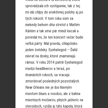
sprevádzala ich vystúpenie, tak z tej
mi idú chlpy do erektívnej polohy aj po
tých rokoch. V tom roku som sa
niekedy behom dňa stretol s Mattim
Kärkim a tak sme pár minút kecali a
povedal mi, že ten koncert večer bude
veľká párty. Mal pravdu, chlapčisko
jeden švédsky. Eyehategod – Ďalší
návrat na dosky, ktoré znamenajú
rámus. V roku 2014 patrili Eyehategod
medzi headlinerov a teraz, po
dvanástich rokoch, sa vracajú
zmordovať posledných pozostalých.
New Orleans nie je iba hlavným
mestom blues a voodoo, ale z bahna
miestnych močiarov, plných jašteríc na
steroidoch, vzišla aj táto kapela, ktorá