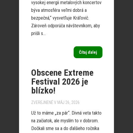
vysokej energii metalových koncertov
býva atmosféra veľmi dobrá a
bezpečná,“ vysvetľuje Kráľovič.
Zároveň odporúča návštevníkom, aby
prišli s...
Čítaj ďalej
Obscene Extreme
Festival 2026 je
blízko!
ZVEREJNENÉ V MÁJ 26, 2026
Už to máme „za pár“. Divná veta takto
na začiatok, ale myslím to v dobrom.
Dočkali sme sa a do ďalšieho ročníka