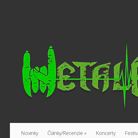
Novinky
Články/Recenzie
»
Koncerty
Festiv