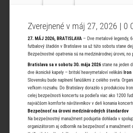
Zverejnené v máj 27, 2026 |
0 
27. MÁJ 2026, BRATISLAVA
– Dve metalové legendy, 60
futbalový štadión v Bratislave sa už túto sobotu stane d
Bezpečnostné opatrenia sú na medzinárodnej úrovni, no p
Bratislava sa v sobotu
30. mája 2026
stane na jeden 
dve ikonické kapely – britskí heavymetaloví velikáni
Iron
Slovensku bude naplnení fanúšikmi z celého sveta. Organi
veľkom rozsahu. Do Bratislavy dorazilo s produkciou Iro
celej bezpečnosti koncertu sa podieľa viac ako 1200 ľudí
najväčšom komforte návštevníkov v deň konania koncert
Bezpečnosť na úrovni medzinárodných štandardov
Na bezpečnostný manažment podujatia dohliada v spolup
organizátorom aj odborník na bezpečnosť a manažment 