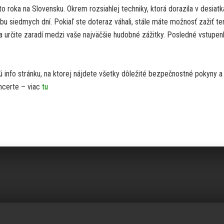
o roka na Slovensku. Okrem rozsiahlej techniky, ktorá dorazila v desiat
obu siedmych dní. Pokiaľ ste doteraz váhali, stále máte možnosť zažiť te
sa určite zaradí medzi vaše najväčšie hudobné zážitky. Posledné vstupen
kú info stránku, na ktorej nájdete všetky dôležité bezpečnostné pokyny a
oncerte – viac
tu