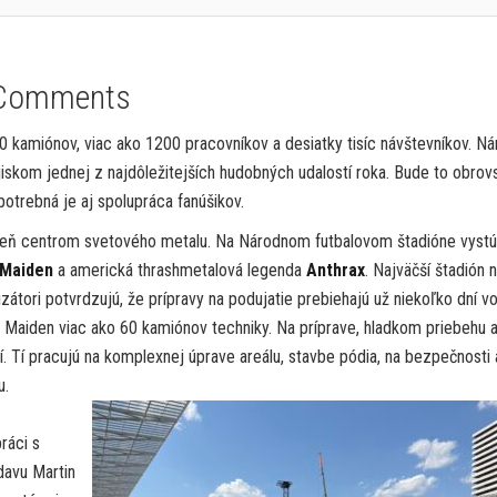
Comments
 kamiónov, viac ako 1200 pracovníkov a desiatky tisíc návštevníkov. N
ejiskom jednej z najdôležitejších hudobných udalostí roka. Bude to obrov
otrebná je aj spolupráca fanúšikov.
deň centrom svetového metalu. Na Národnom futbalovom štadióne vystú
 Maiden
a americká thrashmetalová legenda
Anthrax
. Najväčší štadión 
zátori potvrdzujú, že prípravy na podujatie prebiehajú už niekoľko dní v
n Maiden viac ako 60 kamiónov techniky. Na príprave, hladkom priebehu 
. Tí pracujú na komplexnej úprave areálu, stavbe pódia, na bezpečnosti 
u.
ráci s
davu Martin