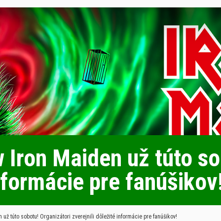
Iron Maiden už túto sob
informácie pre fanúšikov
 túto sobotu! Organizátori zverejnili dôležité informácie pre fanúšikov!