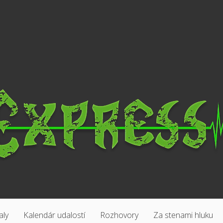
aly
Kalendár udalostí
Rozhovory
Za stenami hluku