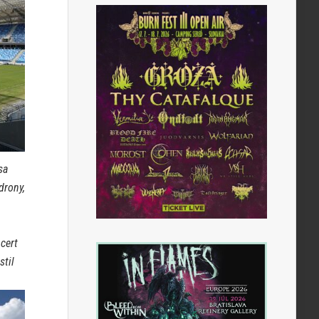
sa
drony,
cert
stil