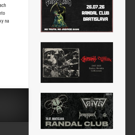
kach
nto
ky na