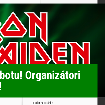
otu! Organizátori
!
Hľadať na stránke