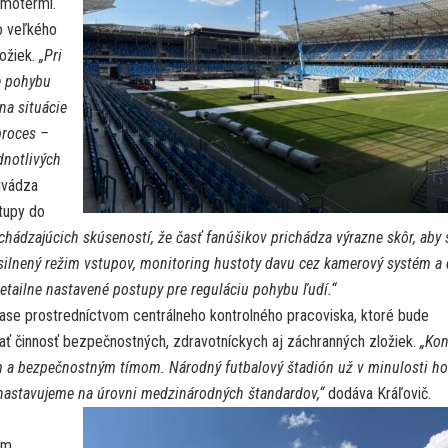
omotérmi.
o veľkého
ožiek.
„Pri
e pohybu
na situácie
proces –
dnotlivých
vádza
stupy do
chádzajúcich skúseností, že časť fanúšikov prichádza výrazne skôr, aby 
silnený režim vstupov, monitoring hustoty davu cez kamerový systém a 
detailne nastavené postupy pre reguláciu pohybu ľudí.“
ase prostredníctvom centrálneho kontrolného pracoviska, ktoré bude
ť činnosť bezpečnostných, zdravotníckych aj záchranných zložiek.
„Kon
m a bezpečnostným tímom. Národný futbalový štadión už v minulosti ho
nastavujeme na úrovni medzinárodných štandardov,“
dodáva Kráľovič.
e
um