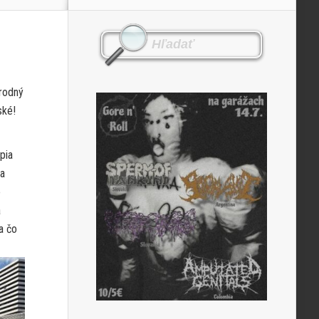
árodný
ské!
pia
na
o
a
a čo