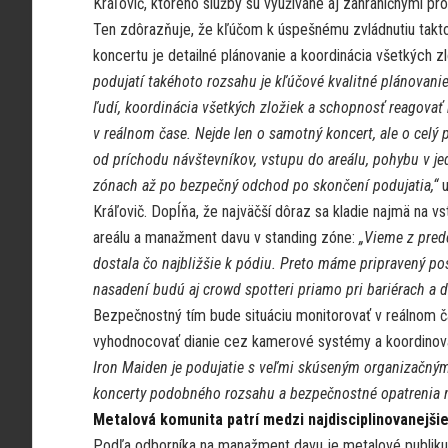
Kráľovič, ktorého služby sú využívané aj zahraničnými pr
Ten zdôrazňuje, že kľúčom k úspešnému zvládnutiu takt
koncertu je detailné plánovanie a koordinácia všetkých zl
podujatí takéhoto rozsahu je kľúčové kvalitné plánovani
ľudí, koordinácia všetkých zložiek a schopnosť reagovať 
v reálnom čase. Nejde len o samotný koncert, ale o celý 
od príchodu návštevníkov, vstupu do areálu, pohybu v je
zónach až po bezpečný odchod po skončení podujatia,“
u
Kráľovič. Dopĺňa, že najväčší dôraz sa kladie najmä na v
areálu a manažment davu v standing zóne:
„Vieme z pred
dostala čo najbližšie k pódiu. Preto máme pripravený po
nasadení budú aj crowd spotteri priamo pri bariérach a 
Bezpečnostný tím bude situáciu monitorovať v reálnom č
vyhodnocovať dianie cez kamerové systémy a koordinova
Iron Maiden je podujatie s veľmi skúseným organizačný
koncerty podobného rozsahu a bezpečnostné opatrenia 
Metalová komunita patrí medzi najdisciplinovanejši
Podľa odborníka na manažment davu je metalové publik