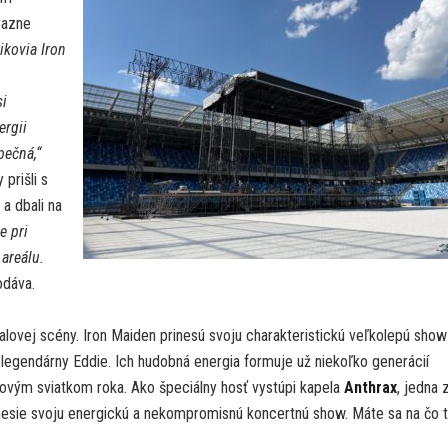
razne
ikovia Iron
si
ergii
pečná,“
prišli s
a dbali na
e pri
 areálu.
dáva.
ovej scény. Iron Maiden prinesú svoju charakteristickú veľkolepú show
j legendárny Eddie. Ich hudobná energia formuje už niekoľko generácií
ovým sviatkom roka. Ako špeciálny hosť vystúpi kapela
Anthrax
, jedna 
inesie svoju energickú a nekompromisnú koncertnú show. Máte sa na čo t