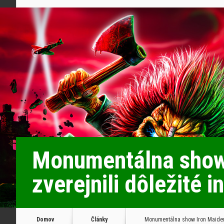
Monumentálna show 
zverejnili dôležité 
Domov
Články
Monumentálna show Iron Maiden už