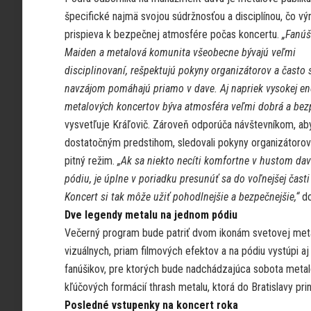
špecifické najmä svojou súdržnosťou a disciplínou, čo vý
prispieva k bezpečnej atmosfére počas koncertu.
„Fanúš
Maiden a metalová komunita všeobecne bývajú veľmi
disciplinovaní, rešpektujú pokyny organizátorov a často 
navzájom pomáhajú priamo v dave. Aj napriek vysokej en
metalových koncertov býva atmosféra veľmi dobrá a bez
vysvetľuje Kráľovič. Zároveň odporúča návštevníkom, aby 
dostatočným predstihom, sledovali pokyny organizátorov 
pitný režim.
„Ak sa niekto necíti komfortne v hustom dav
pódiu, je úplne v poriadku presunúť sa do voľnejšej časti
Koncert si tak môže užiť pohodlnejšie a bezpečnejšie,“
do
Dve legendy metalu na jednom pódiu
Večerný program bude patriť dvom ikonám svetovej metal
vizuálnych, priam filmových efektov a na pódiu vystúpi a
fanúšikov, pre ktorých bude nadchádzajúca sobota metal
kľúčových formácií thrash metalu, ktorá do Bratislavy pr
Posledné vstupenky na koncert roka