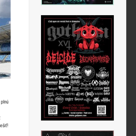
 plnú
z
ešiť!