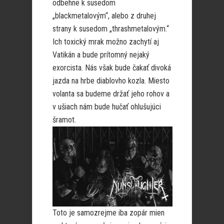
odbehne k susedom
„blackmetalovým“, alebo z druhej
strany k susedom „thrashmetalovým.“
Ich toxický mrak možno zachytí aj
Vatikán a bude prítomný nejaký
exorcista. Nás však bude čakať divoká
jazda na hrbe diablovho kozla. Miesto
volanta sa budeme držať jeho rohov a
v ušiach nám bude hučať ohlušujúci
šramot.
Toto je samozrejme iba zopár mien