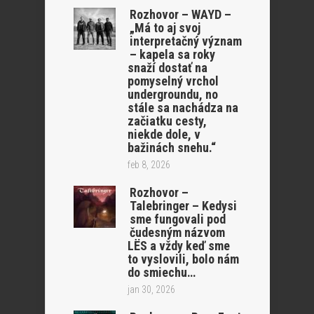
Rozhovor – WAYD –
„Má to aj svoj
interpretačný význam
– kapela sa roky
snaží dostať na
pomyselný vrchol
undergroundu, no
stále sa nachádza na
začiatku cesty,
niekde dole, v
bažinách snehu.“
feb 8, 2026
Rozhovor –
Talebringer – Kedysi
sme fungovali pod
čudesným názvom
LËS a vždy keď sme
to vyslovili, bolo nám
do smiechu…
jan 30, 2026