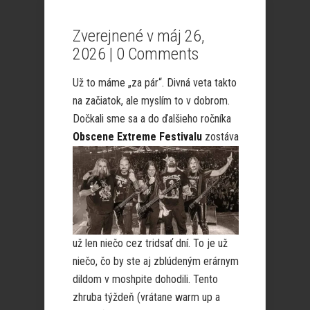
Zverejnené v máj 26,
2026 |
0 Comments
Už to máme „za pár“. Divná veta takto
na začiatok, ale myslím to v dobrom.
Dočkali sme sa a do ďalšieho ročníka
Obscene Extreme
Festivalu
zostáva
už len niečo cez tridsať dní. To je už
niečo, čo by ste aj zblúdeným erárnym
dildom v moshpite dohodili. Tento
zhruba týždeň (vrátane warm up a