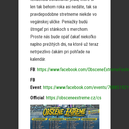
len tak behom roka asi nedáte, tak sa
pravdepodobne stretneme niekde vo
vegánskej uličke. Peniažky budú
štrngať pri stánkoch s merchom.
Proste nás bude opäť čakať niekoľko
naplno prežitých dni, na ktoré už teraz
netrpezlivo čakám pri pohľade na
kalendár.
FB
:
https://www.facebook.com/ObsceneExtremeFestiv
FB
Event
:
https://www.facebook.com/events/70885192
Official
:
https://obsceneextreme.cz/cs