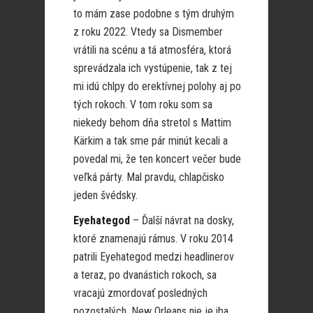
to mám zase podobne s tým druhým
z roku 2022. Vtedy sa Dismember
vrátili na scénu a tá atmosféra, ktorá
sprevádzala ich vystúpenie, tak z tej
mi idú chlpy do erektívnej polohy aj po
tých rokoch. V tom roku som sa
niekedy behom dňa stretol s Mattim
Kärkim a tak sme pár minút kecali a
povedal mi, že ten koncert večer bude
veľká párty. Mal pravdu, chlapčisko
jeden švédsky.
Eyehategod
– Ďalší návrat na dosky,
ktoré znamenajú rámus. V roku 2014
patrili Eyehategod medzi headlinerov
a teraz, po dvanástich rokoch, sa
vracajú zmordovať posledných
pozostalých. New Orleans nie je iba