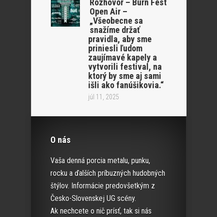
Rozhovor – Burn Fest
Open Air –
„Všeobecne sa
snažíme držať
pravidla, aby sme
priniesli ľudom
zaujímavé kapely a
vytvorili festival, na
ktorý by sme aj sami
išli ako fanúšikovia.“
júl 11, 2025
O nás
Vaša denná porcia metalu, punku,
rocku a ďalších príbuzných hudobných
štýlov. Informácie predovšetkým z
Česko-Slovenskej UG scény.
Ak nechcete o nič prísť, tak si nás