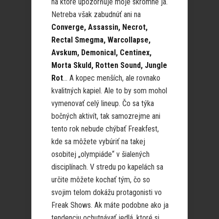
na ktoré upozorňuje moje skromné ja.
Netreba však zabudnúť ani na
Converge, Assassin, Necrot,
Rectal Smegma, Warcollapse,
Avskum, Demonical, Centinex,
Morta Skuld, Rotten Sound, Jungle
Rot
… A kopec menších, ale rovnako
kvalitných kapiel. Ale to by som mohol
vymenovať celý lineup. Čo sa týka
bočných aktivít, tak samozrejme ani
tento rok nebude chýbať Freakfest,
kde sa môžete vybúriť na takej
osobitej „olympiáde“ v šialených
disciplínach. V stredu po kapelách sa
určite môžete kochať tým, čo so
svojim telom dokážu protagonisti vo
Freak Shows. Ak máte podobne ako ja
tendenciu ochutnávať jedlá, ktoré si