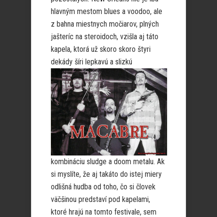
hlavným mestom blues a voodoo, ale
z bahna miestnych močiarov, plných
jašteríc na steroidoch, vzišla aj táto
kapela, ktorá už skoro skoro štyri
dekády šíri lepkavú a
slizkú
kombináciu sludge a doom metalu. Ak
si myslíte, že aj takáto do istej miery
odlišná hudba od toho, čo si človek
väčšinou predstaví pod kapelami,
ktoré hrajú na tomto festivale, sem