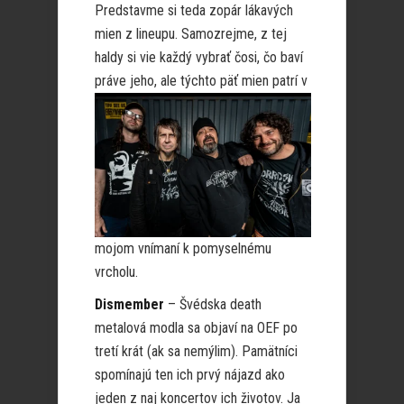
Predstavme si teda zopár lákavých
mien z lineupu. Samozrejme, z tej
haldy si vie každý vybrať čosi, čo baví
práve jeho, ale týchto päť mien
patrí v
mojom vnímaní k pomyselnému
vrcholu.
Dismember
– Švédska death
metalová modla sa objaví na OEF po
tretí krát (ak sa nemýlim). Pamätníci
spomínajú ten ich prvý nájazd ako
jeden z naj koncertov ich životov. Ja