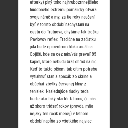
afterky) plný toho najhrubozrnnejšieho
hudobného extrému pomaličky otvára
svoju náruč a my, za tie roky naučení
byť v tomto období nachystaní na
cestu do Trutnova, chytáme tak trošku
Pavlovov reflex. Tradične na začiatku
júla bude epicentrom hluku areál na
Bojišti, kde sa cez nás/vás prevalí 85
kapiel, ktoré nebudú brať ohľad na nič.
Keď to takto píšem, tak cítim potrebu
vytiahnuť stan a spacák zo skrine a
obúchať zbytky červenej hliny z
tenisiek. Nasledujúce riadky teda
berte ako taký štartér k tomu, čo nás
už skoro tridsať rokov (pravda, mňa
nejaký ten rôčik menej) v letnom
období napĺňa zo všetkého najviac.