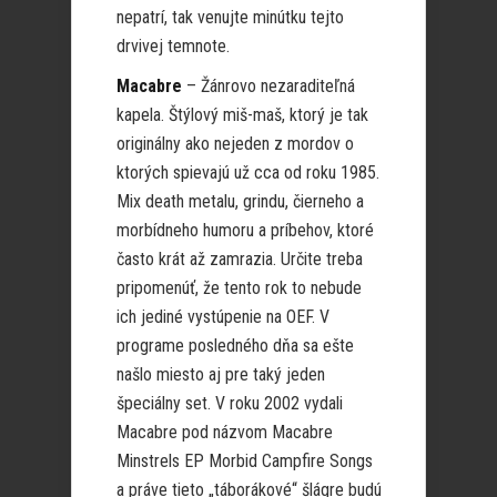
nepatrí, tak venujte minútku tejto
drvivej temnote.
Macabre
– Žánrovo nezaraditeľná
kapela. Štýlový miš-maš, ktorý je tak
originálny ako nejeden z mordov o
ktorých spievajú už cca od roku 1985.
Mix death metalu, grindu, čierneho a
morbídneho humoru a príbehov, ktoré
často krát až zamrazia. Určite treba
pripomenúť, že tento rok to nebude
ich jediné vystúpenie na OEF. V
programe posledného dňa sa ešte
našlo miesto aj pre taký jeden
špeciálny set. V roku 2002 vydali
Macabre pod názvom Macabre
Minstrels EP Morbid Campfire Songs
a práve tieto „táborákové“ šlágre budú