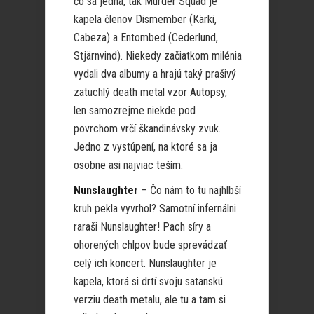
čo sa jedná, tak Murder Squad je
kapela členov Dismember (Kärki,
Cabeza) a Entombed (Cederlund,
Stjärnvind). Niekedy začiatkom milénia
vydali dva albumy a hrajú taký prašivý
zatuchlý death metal vzor Autopsy,
len samozrejme niekde pod
povrchom vrčí škandinávsky zvuk.
Jedno z vystúpení, na ktoré sa ja
osobne asi najviac teším.
Nunslaughter
– Čo nám to tu najhlbší
kruh pekla vyvrhol? Samotní infernálni
raraši Nunslaughter! Pach síry a
ohorených chlpov bude sprevádzať
celý ich koncert. Nunslaughter je
kapela, ktorá si drtí svoju satanskú
verziu death metalu, ale tu a tam si