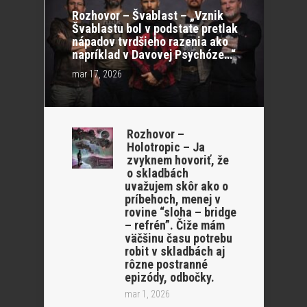
Rozhovor – Švablast – „Vznik
Švablastu bol v podstate pretlak
nápadov tvrdšieho razenia ako
napríklad v Davovej Psychóze…“
mar 17, 2026
Rozhovor –
Holotropic – Ja
zvyknem hovoriť, že
o skladbách
uvažujem skôr ako o
príbehoch, menej v
rovine “sloha – bridge
– refrén”. Čiže mám
väčšinu času potrebu
robit v skladbách aj
rôzne postranné
epizódy, odbočky.
mar 1, 2026