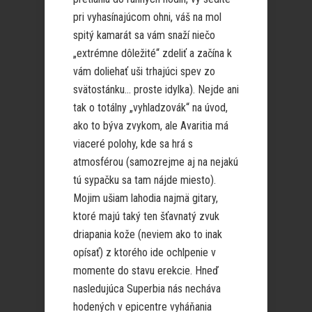
pri vyhasínajúcom ohni, váš na mol
spitý kamarát sa vám snaží niečo
„extrémne dôležité“ zdeliť a začína k
vám doliehať uši trhajúci spev zo
svätostánku… proste idylka). Nejde ani
tak o totálny „vyhladzovák“ na úvod,
ako to býva zvykom, ale Avaritia má
viaceré polohy, kde sa hrá s
atmosférou (samozrejme aj na nejakú
tú sypačku sa tam nájde miesto).
Mojim ušiam lahodia najmä gitary,
ktoré majú taký ten šťavnatý zvuk
driapania kože (neviem ako to inak
opísať) z ktorého ide ochlpenie v
momente do stavu erekcie. Hneď
nasledujúca Superbia nás necháva
hodených v epicentre vyháňania