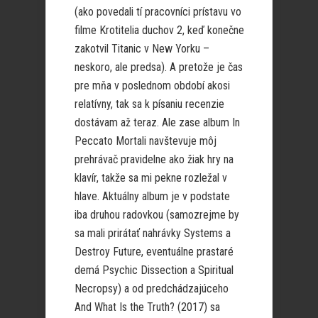
(ako povedali tí pracovníci prístavu vo
filme Krotitelia duchov 2, keď konečne
zakotvil Titanic v New Yorku –
neskoro, ale predsa). A pretože je čas
pre mňa v poslednom období akosi
relatívny, tak sa k písaniu recenzie
dostávam až teraz. Ale zase album In
Peccato Mortali navštevuje môj
prehrávač pravidelne ako žiak hry na
klavír, takže sa mi pekne rozležal v
hlave. Aktuálny album je v podstate
iba druhou radovkou (samozrejme by
sa mali prirátať nahrávky Systems a
Destroy Future, eventuálne prastaré
demá Psychic Dissection a Spiritual
Necropsy) a od predchádzajúceho
And What Is the Truth? (2017) sa