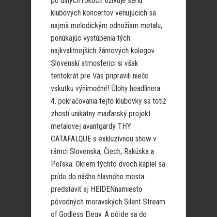
po dlhých rokoch oživuje sériu
klubových koncertov venujúcich sa
najmä melodickým odnožiam metalu,
ponúkajúc vystúpenia tých
najkvalitnejších žánrových kolegov.
Slovenskí atmosferici si však
tentokrát pre Vás pripravili niečo
vskutku výnimočné! Úlohy headlinera
4. pokračovania tejto klubovky sa totiž
zhostí unikátny maďarský projekt
metalovej avantgardy THY
CATAFALQUE s exkluzívnou show v
rámci Slovenska, Čiech, Rakúska a
Poľska. Okrem týchto dvoch kapiel sa
príde do nášho hlavného mesta
predstaviť aj HEIDENnamiesto
pôvodných moravských Silent Stream
of Godless Elegy. A pôjde sa do