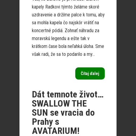
kapely Radkovi týmto želáme skoré
uzdravenie a držíme palce k tomu, aby
sa mohla kapela čo najskôr vrátiť na
koncertné pódiá. Zohnať náhradu za
moravskú legendu a ešte tak v
krátkom čase bola neľahká úloha. Sme
však radi, že sa to podarilo a my...
Čítaj ďalej
Dát temnote život…
SWALLOW THE
SUN se vracia do
Prahy s
AVATARIUM!