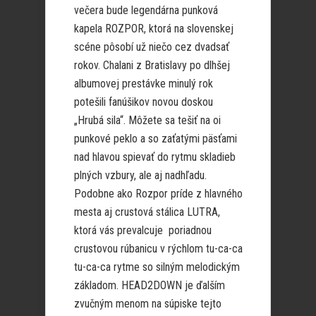
večera bude legendárna punková
kapela ROZPOR, ktorá na slovenskej
scéne pôsobí už niečo cez dvadsať
rokov. Chalani z Bratislavy po dlhšej
albumovej prestávke minulý rok
potešili fanúšikov novou doskou
„Hrubá sila“. Môžete sa tešiť na oi
punkové peklo a so zaťatými päsťami
nad hlavou spievať do rytmu skladieb
plných vzbury, ale aj nadhľadu.
Podobne ako Rozpor príde z hlavného
mesta aj crustová stálica LUTRA,
ktorá vás prevalcuje poriadnou
crustovou rúbanicu v rýchlom tu-ca-ca
tu-ca-ca rytme so silným melodickým
základom. HEAD2DOWN je ďalším
zvučným menom na súpiske tejto