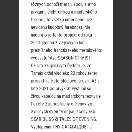
rôznych odnoží metalu spolu s etno
prvkami, elektronikou a maďarského
folklóru, to všetko umocnené cez
nevídanú hudobnú farebnosť. Nie
nadarmo je tento projekt od roku
2011 jednou z vlajkových lodí
prestížneho francúzskeho metalového
vydavateľstva SEASON OF MIST.
Ďalším zaujímavým faktom je, že
Tamás držal viac ako 20 rokov tento
projekt na čisto štúdiovej úrovni. Až v
lete 2021 po prvýkrát vystúpil so
živou kapelou na maďarskom festivale
Fekete Zai, posilnený o členov zo
zvučných mien tamojšej scény ako
SEAR BLISS či TALES OF EVENING.
Vystúpenie THY CATAFALQUE na