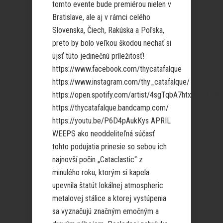
tomto evente bude premiérou nielen v
Bratislave, ale aj v rámci celého
Slovenska, Čiech, Rakúska a Poľska,
preto by bolo veľkou škodou nechať si
ujsť túto jedinečnú príležitosť!
https://www.facebook.com/thycatafalque
https://www.instagram.com/thy_catafalque/
https://open.spotify.com/artist/4sgTqbA7htxYkRRJB
https://thycatafalque.bandcamp.com/
https://youtu.be/P6D4pAukKys APRIL
WEEPS ako neoddeliteľná súčasť
tohto podujatia prinesie so sebou ich
najnovší počin „Cataclastic“ z
minulého roku, ktorým si kapela
upevnila štatút lokálnej atmospheric
metalovej stálice a ktorej vystúpenia
sa vyznačujú značným emočným a