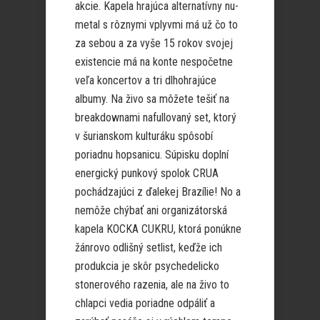
akcie. Kapela hrajúca alternatívny nu-
metal s rôznymi vplyvmi má už čo to
za sebou a za vyše 15 rokov svojej
existencie má na konte nespočetne
veľa koncertov a tri dlhohrajúce
albumy. Na živo sa môžete tešiť na
breakdownami nafullovaný set, ktorý
v šurianskom kulturáku spôsobí
poriadnu hopsanicu. Súpisku doplní
energický punkový spolok CRUA
pochádzajúci z ďalekej Brazílie! No a
nemôže chýbať ani organizátorská
kapela KOCKA CUKRU, ktorá ponúkne
žánrovo odlišný setlist, keďže ich
produkcia je skôr psychedelicko
stonerového razenia, ale na živo to
chlapci vedia poriadne odpáliť a