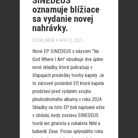
SINEDEUS
oznamuje blížiace
sa vydanie novej
nahrávky.
ZVEREJNENÉ V APR 22, 2023
Nové EP SINEDEUS s názvom “No
God Where I Am” obsahuje dve úplne
nové skladby, ktoré pokračujú v
šľapajach predošlej tvorby kapely. Je
to zároveň posledné EP, ktoré kapela
predstaví pred vydaním svojho
plnohodnotného albumu v roku 2024.
Skladby na toto EP boli napísané ešte
v období, kedy zostavu SINEDEUS
tvorili len gitarista a vokalista Nihil a
bubeník Zeus. Počas uplynulého roka