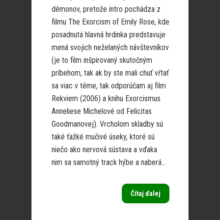
démonov, pretože intro pochádza z
filmu The Exorcism of Emily Rose, kde
posadnutá hlavná hrdinka predstavuje
mená svojich neželaných návštevníkov
(je to film inšpirovaný skutočným
príbehom, tak ak by ste mali chuť vŕtať
sa viac v téme, tak odporúčam aj film
Rekviem (2006) a knihu Exorcismus
Anneliese Michelové od Felicitas
Goodmanovej). Vrcholom skladby sú
také ťažké mučivé úseky, ktoré sú
niečo ako nervová sústava a vďaka
nim sa samotný track hýbe a naberá...
Čítaj ďalej