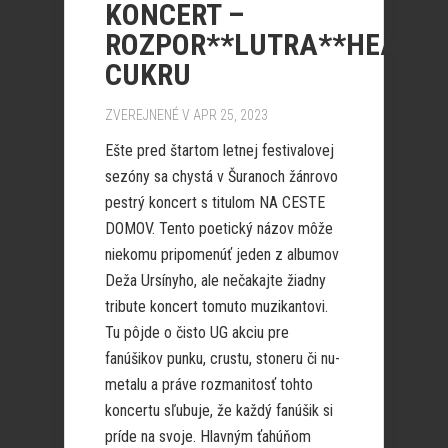
KONCERT –
ROZPOR**LUTRA**HEAD2
CUKRU
ZVEREJNENÉ V APR 25, 2023
Ešte pred štartom letnej festivalovej
sezóny sa chystá v Šuranoch žánrovo
pestrý koncert s titulom NA CESTE
DOMOV. Tento poetický názov môže
niekomu pripomenúť jeden z albumov
Deža Ursínyho, ale nečakajte žiadny
tribute koncert tomuto muzikantovi.
Tu pôjde o čisto UG akciu pre
fanúšikov punku, crustu, stoneru či nu-
metalu a práve rozmanitosť tohto
koncertu sľubuje, že každý fanúšik si
príde na svoje. Hlavným ťahúňom