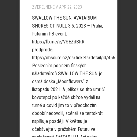
ZVEREJNENÉ V APR 22, 2023
SWALLOW THE SUN, AVATARIUM,
SHORES OF NULL 3.5. 2023 – Praha,
Futurum FB event:
https://fb.me/e/VSEZdBRR
předprodej:
https://obscure.cz/cs/tickets/detail/id/456
Posledním počinem finských
náladotvůrců SWALLOW THE SUN je
osmá deska „Moonflowers“ z
listopadu 2021. A jelikož se tito umrlčí
kovotepci po každé sbírce vydali na
turné a covid jim to v předchozím
období nedovolil, scénář se tentokrát
naplňuje později. V květnu je
očekávejte v pražském Futuru ve