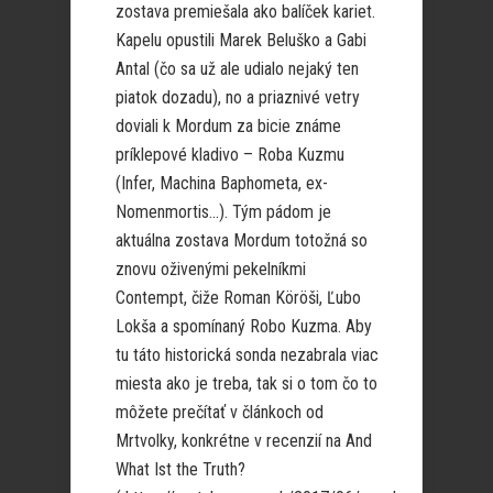
zostava premiešala ako balíček kariet.
Kapelu opustili Marek Beluško a Gabi
Antal (čo sa už ale udialo nejaký ten
piatok dozadu), no a priaznivé vetry
doviali k Mordum za bicie známe
príklepové kladivo – Roba Kuzmu
(Infer, Machina Baphometa, ex-
Nomenmortis…). Tým pádom je
aktuálna zostava Mordum totožná so
znovu oživenými pekelníkmi
Contempt, čiže Roman Köröši, Ľubo
Lokša a spomínaný Robo Kuzma. Aby
tu táto historická sonda nezabrala viac
miesta ako je treba, tak si o tom čo to
môžete prečítať v článkoch od
Mrtvolky, konkrétne v recenzií na And
What Ist the Truth?