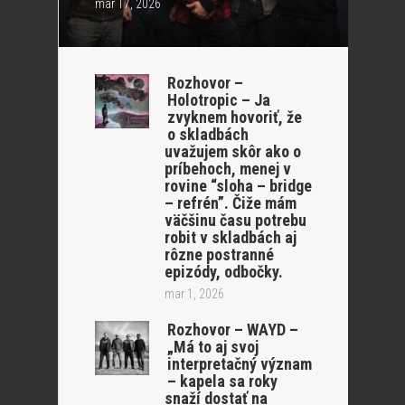
mar 17, 2026
Rozhovor –
Holotropic – Ja
zvyknem hovoriť, že
o skladbách
uvažujem skôr ako o
príbehoch, menej v
rovine “sloha – bridge
– refrén”. Čiže mám
väčšinu času potrebu
robit v skladbách aj
rôzne postranné
epizódy, odbočky.
mar 1, 2026
Rozhovor – WAYD –
„Má to aj svoj
interpretačný význam
– kapela sa roky
snaží dostať na