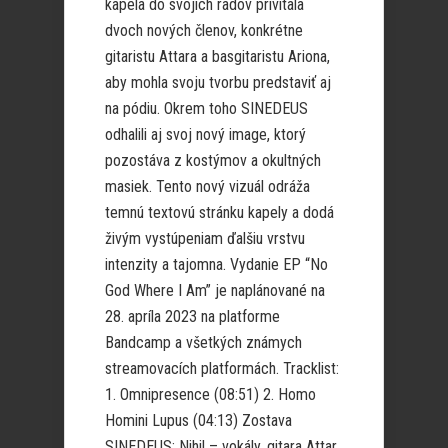
kapela do svojich radov privítala
dvoch nových členov, konkrétne
gitaristu Attara a basgitaristu Ariona,
aby mohla svoju tvorbu predstaviť aj
na pódiu. Okrem toho SINEDEUS
odhalili aj svoj nový image, ktorý
pozostáva z kostýmov a okultných
masiek. Tento nový vizuál odráža
temnú textovú stránku kapely a dodá
živým vystúpeniam ďalšiu vrstvu
intenzity a tajomna. Vydanie EP “No
God Where I Am” je naplánované na
28. apríla 2023 na platforme
Bandcamp a všetkých známych
streamovacích platformách. Tracklist:
1. Omnipresence (08:51) 2. Homo
Homini Lupus (04:13) Zostava
SINEDEUS: Nihil – vokály, gitara Attar