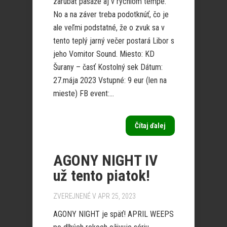
zarúbať pasáže aj v rýchlom tempe.
No a na záver treba podotknúť, čo je
ale veľmi podstatné, že o zvuk sa v
tento teplý jarný večer postará Libor s
jeho Vomitor Sound. Miesto: KD
Šurany – časť Kostolný sek Dátum:
27.mája 2023 Vstupné: 9 eur (len na
mieste) FB event:...
Čítaj ďalej
AGONY NIGHT IV
už tento piatok!
ZVEREJNENÉ V APR 25, 2023
AGONY NIGHT je späť! APRIL WEEPS