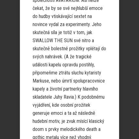
společnosti AVATARIUM. Asi nelze
čekat, že by se své nejhlubší emoce
do hudby vtiskávající sextet na
novince vydal za experimenty. Jeho
skutečná síla je totiž v tom, jak
SWALLOW THE SUN své nitro a
skutečně bolestné prožitky vplétají do
svých nahrávek. (A že tragické
události kapelu opravdu postihly,
připomeňme ztrátu sluchu kytaristy
Markuse, nebo úmrtí spolupracovnice
kapely a životní partnerky hlavního
skladatele Juhy Ravia.) K podobnému
vyjádření, kde osobní prožitek
generuje emoci a ta až následně
hudební motiv, je zvuk mísící klasický
doom s prvky melodického death a
gothic metalu více než vhodný.