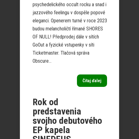
psychedelického occult rocku a snad i
jazzového feelingu v dospěle popové
eleganci. Openerem turné v roce 2023
budou melancholičtí římané SHORES
OF NULL! Předprodej dále v sítích
GoOut a fyzické vstupenky v síti
Ticketmaster. Tlačová správa
Obscure...
Čítaj ďalej
Rok od
predstavenia
svojho debutového
EP kapela