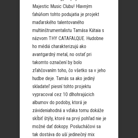
Majestic Music Clubu! Hlavným
ťahúňom tohto podujatia je projekt
maďarského talentovaného
multiinštrumentalistu Tamása Kátaia s
názvom THY CATAFALQUE. Hudobne
ho médiá charakterizujú ako
avantgardný metal, no ostať pri
takomto označení by bolo
zľahčovaním toho, čo všetko sa v jeho
hudbe deje. Tamás sa ako jediný
skladateľ piesní tohto projektu
vypracoval cez 10 dlhohrajúcich
albumov do podoby, ktorá je
závideniahodná a vďaka tomu dokáže
skĺbiť štýly, ktoré na prvý pohľad nie je
možné dať dokopy. Poslucháčovi sa
tak dostáva do uší jedinečný mix