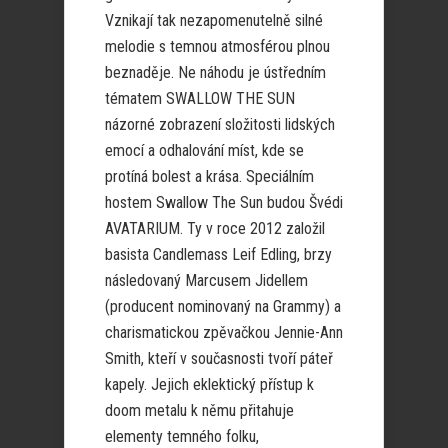
Vznikají tak nezapomenutelně silné
melodie s temnou atmosférou plnou
beznaděje. Ne náhodu je ústředním
tématem SWALLOW THE SUN
názorné zobrazení složitosti lidských
emocí a odhalování míst, kde se
protíná bolest a krása. Speciálním
hostem Swallow The Sun budou Švédi
AVATARIUM. Ty v roce 2012 založil
basista Candlemass Leif Edling, brzy
následovaný Marcusem Jidellem
(producent nominovaný na Grammy) a
charismatickou zpěvačkou Jennie-Ann
Smith, kteří v současnosti tvoří páteř
kapely. Jejich eklektický přístup k
doom metalu k němu přitahuje
elementy temného folku,