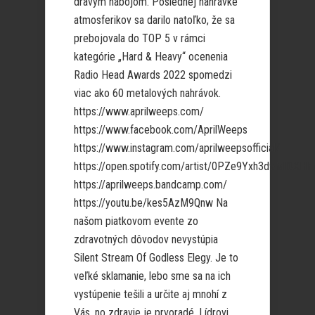
dravým nábojom. Poslednej nahrávke
atmosferikov sa darilo natoľko, že sa
prebojovala do TOP 5 v rámci
kategórie „Hard & Heavy“ ocenenia
Radio Head Awards 2022 spomedzi
viac ako 60 metalových nahrávok.
https://www.aprilweeps.com/
https://www.facebook.com/AprilWeeps
https://www.instagram.com/aprilweepsofficial/
https://open.spotify.com/artist/0PZe9Yxh3d9Mll0XH
https://aprilweeps.bandcamp.com/
https://youtu.be/kes5AzM9Qnw Na
našom piatkovom evente zo
zdravotných dôvodov nevystúpia
Silent Stream Of Godless Elegy. Je to
veľké sklamanie, lebo sme sa na ich
vystúpenie tešili a určite aj mnohí z
Vás, no zdravie je prvoradé. Lídrovi