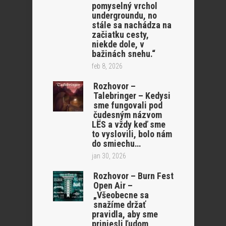
pomyselný vrchol
undergroundu, no
stále sa nachádza na
začiatku cesty,
niekde dole, v
bažinách snehu.“
feb 8, 2026
Rozhovor –
Talebringer – Kedysi
sme fungovali pod
čudesným názvom
LËS a vždy keď sme
to vyslovili, bolo nám
do smiechu…
jan 30, 2026
Rozhovor – Burn Fest
Open Air –
„Všeobecne sa
snažíme držať
pravidla, aby sme
priniesli ľudom