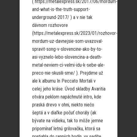
( https://metalexpress.sk/2017/06/mordum-
and-what-is-the-truth-support-
underground-2017/ ) a v nie tak
dávnom rozhovore
(https://metalexpress.sk/2023/01/rozhovor-
mordum-uz-davnejsie-som-uvazoval-
spravit-song-v-slovencine-ako-by-to-
asi-vyznelo-lebo-slovencina-a-death-
metal-neviem-ci-velmi-idu-k-sebe-ale-
preco-nie-skusili-sme/ ). Prejdime už
ale k albumu In Peccato Mortali v
celej jeho kráse. Úvod skladby Avaritia
otvára peklom napáchnuté intro, kde
praská drevo v ohni, niekto niečo
šeptá a v diaľke počuť chorály (ak
bývate na vidieku, tak to môže jemne
pripomínať letnú grilovačku, ktorá sa
pretiahla do ranných hodín, vy sedíte