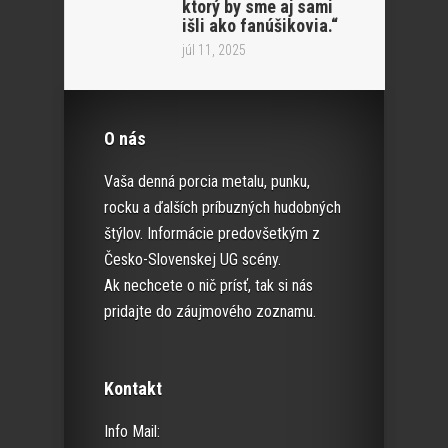
ktorý by sme aj sami
išli ako fanúšikovia.“
júl 11, 2025
O nás
Vaša denná porcia metalu, punku,
rocku a ďalších príbuzných hudobných
štýlov. Informácie predovšetkým z
Česko-Slovenskej UG scény.
Ak nechcete o nič prísť, tak si nás
pridajte do záujmového zoznamu.
Kontakt
Info Mail: