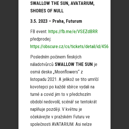
SWALLOW THE SUN, AVATARIUM,
SHORES OF NULL
3.5. 2023 – Praha, Futurum
FB event:
https://fb.me/e/VSEZdBRR
předprodej:
https://obscure.cz/cs/tickets/detail/id/456
Posledním počinem finských
náladotvůrců
SWALLOW THE SUN
je
osmá deska „Moonflowers“ z
listopadu 2021. A jelikož se tito umrlčí
kovotepci po každé sbírce vydali na
turné a covid jim to v předchozím
období nedovolil, scénář se tentokrát
naplňuje později. V květnu je
očekávejte v pražském Futuru ve
společnosti AVATARIUM. Asi nelze