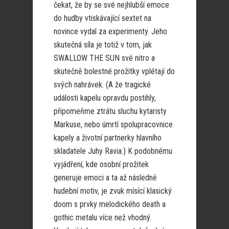
čekat, že by se své nejhlubší emoce
do hudby vtiskávající sextet na
novince vydal za experimenty. Jeho
skutečná síla je totiž v tom, jak
SWALLOW THE SUN své nitro a
skutečně bolestné prožitky vplétají do
svých nahrávek. (A že tragické
události kapelu opravdu postihly,
připomeňme ztrátu sluchu kytaristy
Markuse, nebo úmrtí spolupracovnice
kapely a životní partnerky hlavního
skladatele Juhy Ravia.) K podobnému
vyjádření, kde osobní prožitek
generuje emoci a ta až následně
hudební motiv, je zvuk mísící klasický
doom s prvky melodického death a
gothic metalu více než vhodný.