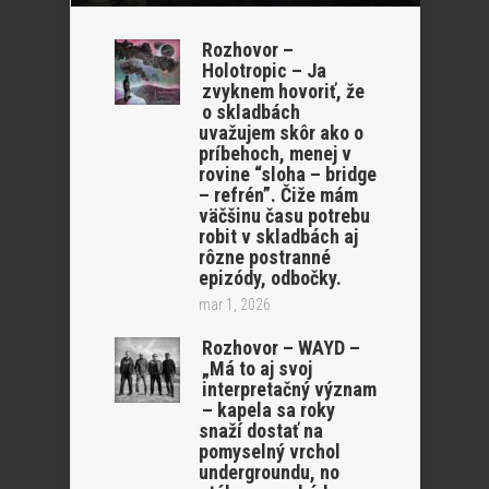
Rozhovor –
Holotropic – Ja
zvyknem hovoriť, že
o skladbách
uvažujem skôr ako o
príbehoch, menej v
rovine “sloha – bridge
– refrén”. Čiže mám
väčšinu času potrebu
robit v skladbách aj
rôzne postranné
epizódy, odbočky.
mar 1, 2026
Rozhovor – WAYD –
„Má to aj svoj
interpretačný význam
– kapela sa roky
snaží dostať na
pomyselný vrchol
undergroundu, no