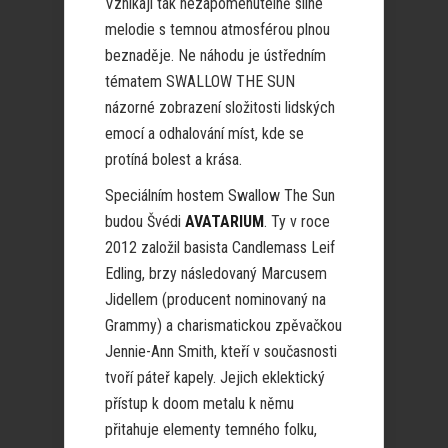
Vznikají tak nezapomenutelně silné
melodie s temnou atmosférou plnou
beznaděje. Ne náhodu je ústředním
tématem SWALLOW THE SUN
názorné zobrazení složitosti lidských
emocí a odhalování míst, kde se
protíná bolest a krása.
Speciálním hostem Swallow The Sun
budou Švédi
AVATARIUM
. Ty v roce
2012 založil basista Candlemass Leif
Edling, brzy následovaný Marcusem
Jidellem (producent nominovaný na
Grammy) a charismatickou zpěvačkou
Jennie-Ann Smith, kteří v současnosti
tvoří páteř kapely. Jejich eklektický
přístup k doom metalu k němu
přitahuje elementy temného folku,