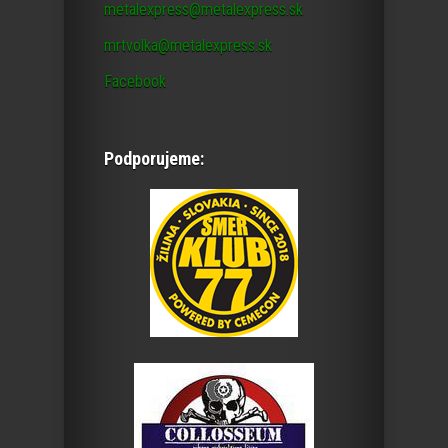
metalexpress@metalexpress.sk
mrtvolka@metalexpress.sk
Facebook
Podporujeme: