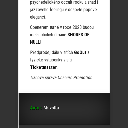
psychedelického occult rocku a snad i
jazzového feelingu v dospěle popové
eleganci.
Openerem turné v roce 2023 budou
melancholičtí římané
SHORES OF
NULL
!
Předprodej dále v sítích
GoOut
a
fyzické vstupenky v síti
Ticketmaster
.
Tlačová správa Obscure Promotion
Autor:
Mrtvolka