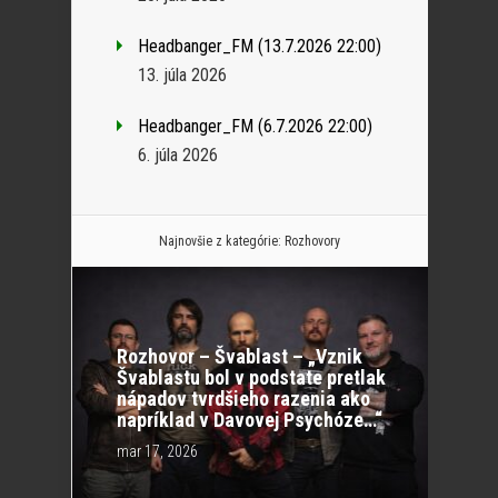
Headbanger_FM (13.7.2026 22:00)
13. júla 2026
Headbanger_FM (6.7.2026 22:00)
6. júla 2026
Najnovšie z kategórie:
Rozhovory
Rozhovor – Švablast – „Vznik
Švablastu bol v podstate pretlak
nápadov tvrdšieho razenia ako
napríklad v Davovej Psychóze…“
mar 17, 2026