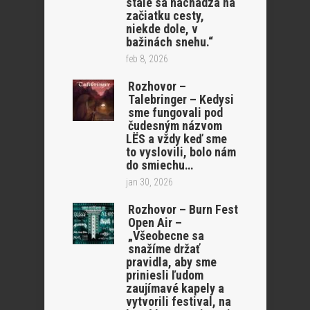
stále sa nachádza na
začiatku cesty,
niekde dole, v
bažinách snehu.“
feb 8, 2026
Rozhovor –
Talebringer – Kedysi
sme fungovali pod
čudesným názvom
LËS a vždy keď sme
to vyslovili, bolo nám
do smiechu…
jan 30, 2026
Rozhovor – Burn Fest
Open Air –
„Všeobecne sa
snažíme držať
pravidla, aby sme
priniesli ľudom
zaujímavé kapely a
vytvorili festival, na