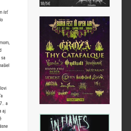
m ísť
do
lomom,
d
 sa
našiel
lovi
ľa
 7… a
a aj
é
rásne