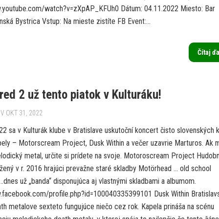
w.youtube.com/watch?v=zXpAP_KFUh0 Dátum: 04.11.2022 Miesto: Bar
nská Bystrica Vstup: Na mieste zistíte FB Event:...
Čítaj ď
ed 2 už tento piatok v Kulturáku!
V OKT 31, 2022
2 sa v Kulturák klube v Bratislave uskutoční koncert čisto slovenských k
pely – Motorscream Project, Dusk Within a večer uzavrie Marturos. Ak 
elodický metal, určite si prídete na svoje. Motoroscream Project Hudob
ožený v r. 2016 hrajúci prevažne staré skladby Motörhead … old school
dnes už „banda“ disponujúca aj vlastnými skladbami a albumom.
.facebook.com/profile.php?id=100040335399101 Dusk Within Bratislav
th metalove sexteto fungujúce niečo cez rok. Kapela prináša na scénu