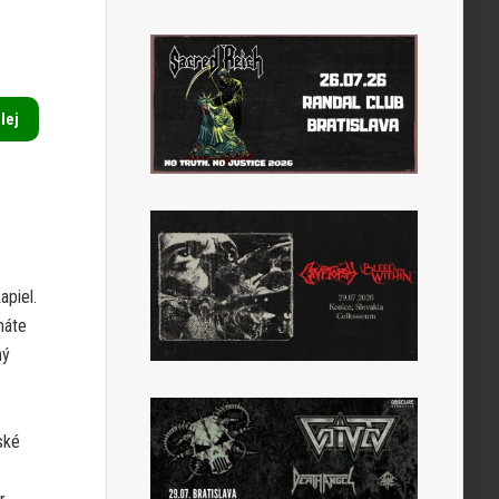
alej
apiel.
máte
ný
ské