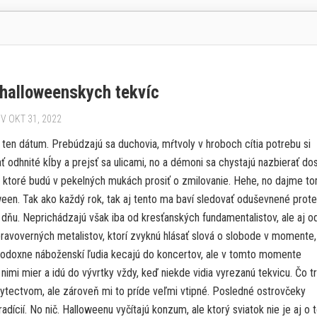
 halloweenskych tekvíc
V OKT 31, 2022
 ten dátum. Prebúdzajú sa duchovia, mŕtvoly v hroboch cítia potrebu si
 odhnité kĺby a prejsť sa ulicami, no a démoni sa chystajú nazbierať do
, ktoré budú v pekelných mukách prosiť o zmilovanie. Hehe, no dajme to
ween. Tak ako každý rok, tak aj tento ma baví sledovať oduševnené prote
 dňu. Neprichádzajú však iba od kresťanských fundamentalistov, ale aj o
pravoverných metalistov, ktorí zvyknú hlásať slová o slobode v momente
todoxne náboženskí ľudia kecajú do koncertov, ale v tomto momente
 nimi mier a idú do vývrtky vždy, keď niekde vidia vyrezanú tekvicu. Čo t
ytectvom, ale zároveň mi to príde veľmi vtipné. Posledné ostrovčeky
adícií. No nič. Halloweenu vyčítajú konzum, ale ktorý sviatok nie je aj o