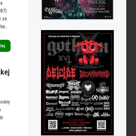
za
987)
é za
he...
alej
skej
scény
o
th