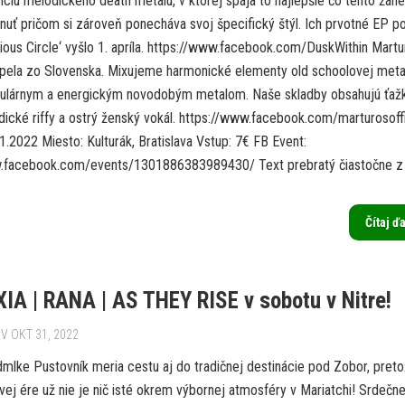
ciu melodickeho death metalu, v ktorej spája to najlepšie čo tento žáne
uť pričom si zároveň ponecháva svoj špecifický štýl. Ich prvotné EP p
ious Circle‘ vyšlo 1. apríla. https://www.facebook.com/DuskWithin Martu
pela zo Slovenska. Mixujeme harmonické elementy old schoolovej meta
ulárnym a energickým novodobým metalom. Naše skladby obsahujú ťaž
dické riffy a ostrý ženský vokál. https://www.facebook.com/marturosoffi
.2022 Miesto: Kulturák, Bratislava Vstup: 7€ FB Event:
.facebook.com/events/1301886383989430/ Text prebratý čiastočne z 
Čítaj ď
A | RANA | AS THEY RISE v sobotu v Nitre!
V OKT 31, 2022
dmlke Pustovník meria cestu aj do tradičnej destinácie pod Zobor, preto
vej ére už nie je nič isté okrem výbornej atmosféry v Mariatchi! Srdečn