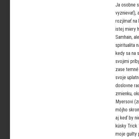
Ja osobne s
vyznievať), 
rozjímať na 
istej miery
Samhain, ale
spiritualita
kedy sa na s
svojimi príb
zase temné s
svoje uplatn
doslovne rad
zmienku, ok
Myersovi (z
môjho skromn
aj keď by ni
kúsky Trick 
moje guilty