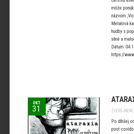
čerstvú esen
môže ponúkn
názvom ‚Vic
Metalová ka
hudby s pop
silné a melo
Dátum: 04.11
https://www
ATARAXI
OKT
31
ZVEREJNENÉ 
Po dlhšej o
post-covido