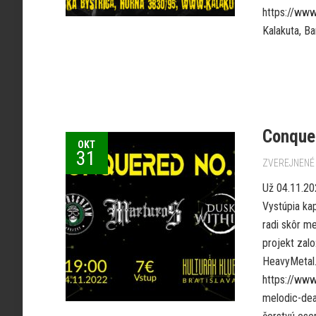
https://ww
Kalakuta, Ba
Conquer
OKT
31
ZVEREJNENÉ 
Už 04.11.202
Vystúpia ka
radi skôr m
projekt zal
HeavyMetal…
https://www
melodic-dea