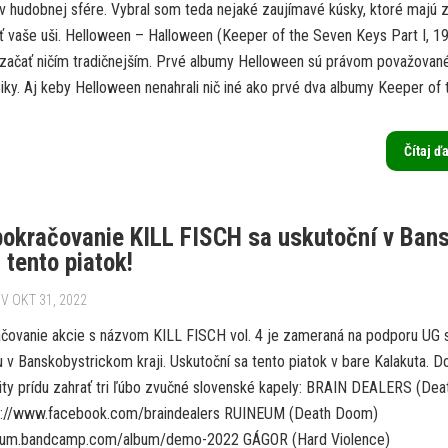
 v hudobnej sfére. Vybral som teda nejaké zaujímavé kúsky, ktoré majú 
iť vaše uši. Helloween – Halloween (Keeper of the Seven Keys Part I, 1
 začať ničím tradičnejším. Prvé albumy Helloween sú právom považovan
iky. Aj keby Helloween nenahrali nič iné ako prvé dva albumy Keeper of t
Čítaj ď
pokračovanie KILL FISCH sa uskutoční v Ban
 tento piatok!
V OKT 31, 2022
ačovanie akcie s názvom KILL FISCH vol. 4 je zameraná na podporu UG 
 v Banskobystrickom kraji. Uskutoční sa tento piatok v bare Kalakuta. D
city prídu zahrať tri ľúbo zvučné slovenské kapely: BRAIN DEALERS (Dea
ps://www.facebook.com/braindealers RUINEUM (Death Doom)
ineum.bandcamp.com/album/demo-2022 GÁGOR (Hard Violence)