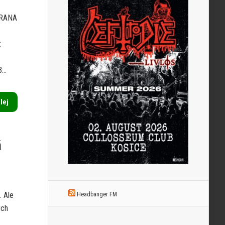
 RANA
:
..
alej
á
. Ale
Headbanger FM
ých