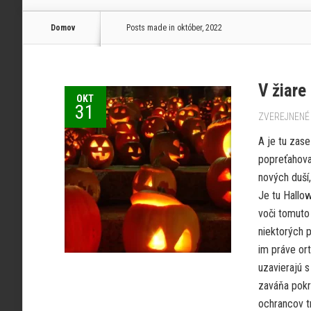
Domov
Posts made in október, 2022
V žiare
OKT
31
ZVEREJNENÉ 
A je tu zase
popreťahovať
nových duší
Je tu Hallo
voči tomuto
niektorých 
im práve or
uzavierajú s
zaváňa pokr
ochrancov tr