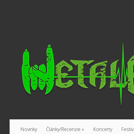
Novinky
Články/Recenzie
»
Koncerty
Festiv