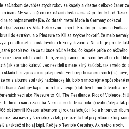
de začiatkom deväťdesiatych rokov sa kapely a vlastne celkovo žáner za
kam inam. My sa v našom rozprávaní dostaneme až po tento bod. Teraz
ad na to najznamenitejšie, čo thrash metal Made in Germany dokázal
ť. Opäť začnem s Mille Petrozzom a spol.. Kreator po úspechu Endless 
brúsil do extrému a o Pleasure to Kill sa zvykne hovoriť, že malo nemalý
vývoj death metal a ostatných extrémnych žánrov. No a to je proste fakt
 jasné posolstvo, že sa tu bude ničiť všetko, čo kapele príde do akčného
le v rozhovoroch hovoril o tom, že inšpiráciou pre samotný album bol fil
th (ak ste túto kultovú vec nevideli a máte silný žalúdok, tak smelo do 
o skladieb rozpráva o nejakej ceste vedúcej do náručia smrti (nič nové,
, že sa z albumu stal taký nadžánrový hit, bolo samozrejme spôsobené 
kladbami. Zástupy kapiel prerobili v nespočítateľných množstvách a rôz
menách veci ako Pleasure to Kill, The Pestilence, Riot of Violence, či 
ne. To hovorí samo za seba. V rýchlom slede sa pokračovalo ďalej a tak p
986 obšťastnili Kreator albumom aj rok nasledujúci. No a k tomuto album
 mať asi navždy špeciálny vzťah, pretože to bol prvý album, ktorý som
lý a taktiež si ho aj kúpil. Reč je o Terrible Certainty. Ak niekto trochu