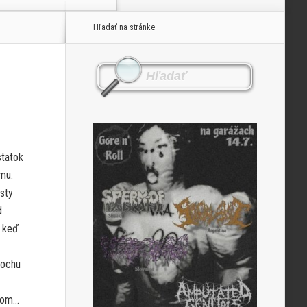
Hľadať na stránke
statok
mu.
sty
d
, keď
rochu
 tom…