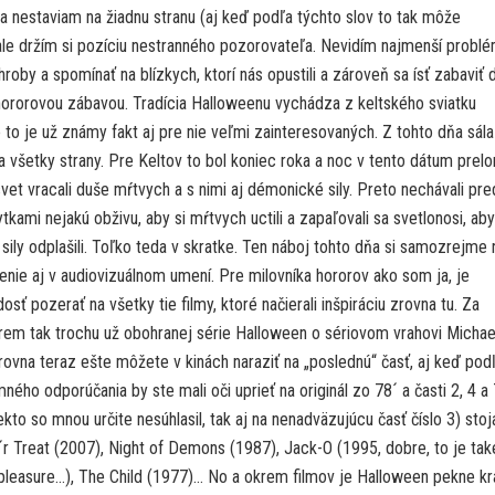
a nestaviam na žiadnu stranu (aj keď podľa týchto slov to tak môže
ale držím si pozíciu nestranného pozorovateľa. Nevidím najmenší problé
hroby a spomínať na blízkych, ktorí nás opustili a zároveň sa ísť zabaviť 
 hororovou zábavou. Tradícia Halloweenu vychádza z keltského sviatku
 to je už známy fakt aj pre nie veľmi zainteresovaných. Z tohto dňa sála
 na všetky strany. Pre Keltov to bol koniec roka a noc v tento dátum pre
vet vracali duše mŕtvych a s nimi aj démonické sily. Preto nechávali pre
ytkami nejakú obživu, aby si mŕtvych uctili a zapaľovali sa svetlonosi, aby
ily odplašili. Toľko teda v skratke. Ten náboj tohto dňa si samozrejme 
enie aj v audiovizuálnom umení. Pre milovníka hororov ako som ja, je
osť pozerať na všetky tie filmy, ktoré načierali inšpiráciu zrovna tu. Za
rem tak trochu už obohranej série Halloween o sériovom vrahovi Michae
rovna teraz ešte môžete v kinách naraziť na „poslednú“ časť, aj keď pod
ého odporúčania by ste mali oči uprieť na originál zo 78´ a časti 2, 4 a
ekto so mnou určite nesúhlasil, tak aj na nenadväzujúcu časť číslo 3) stoj
´r Treat (2007), Night of Demons (1987), Jack-O (1995, dobre, to je tak
 pleasure…), The Child (1977)… No a okrem filmov je Halloween pekne k