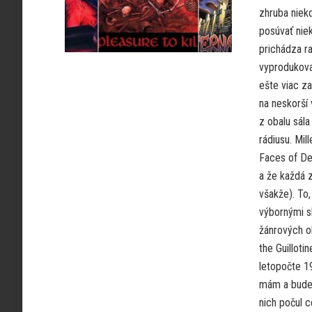
zhruba niek
posúvať nie
prichádza r
vyprodukova
ešte viac za
na neskorší 
z obalu sála
rádiusu. Mil
Faces of Dea
a že každá z
všakže). To
výbornými s
žánrových ob
the Guilloti
letopočte 1
mám a budem
nich počul ce