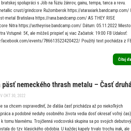
ratskej spolupráci s Jób na fúziu žánrov, gainu, tempa, tanca a revu.
tallic crust/grindcore Ružomberok https://ataraxiark.bandcamp.com/
st-metal Bratislava https://rana.bandcamp.com/ AS THEY RISE
core Nitra https://astheyrise.bandcamp.com/ Dátum: 05.11.2022 Miesto
itra Vstupné: 5€, ale môžeš prispieť aj viac Začiatok: 19:00 FB Udalosť:
.facebook.com/events/786613522420422/ Použitý text pochádza z FB.
Čítaj ď
 päsť nemeckého thrash metalu – Časť druh
V OKT 30, 2022
e sa chcem ospravedlniť, že ďalšia časť prichádza až po niekoľkých
práca a podobné neduhy osobného života vedia dosť okresať voľný čas)
k tomu hlavnému. Trojčlenná vodcovská skupina sa po svojich debutov
tala do tzv. klasického obdobia. U každej kapely trvalo trochu inak, ale