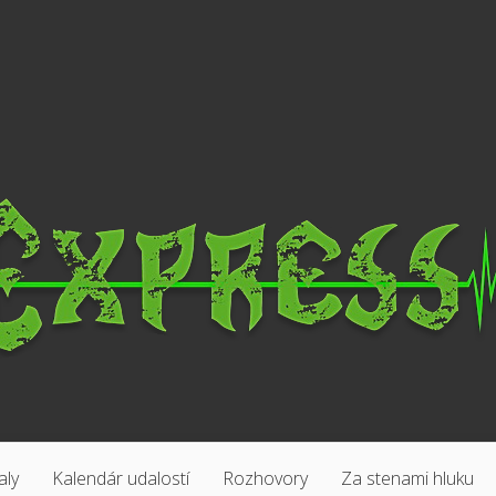
aly
Kalendár udalostí
Rozhovory
Za stenami hluku