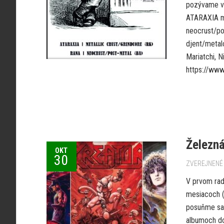
pozývame v b
ATARAXIA me
neocrust/po
djent/metal
Mariatchi, N
https://www
Železná
OKT
30
ZVEREJNENÉ 
V prvom rad
mesiacoch (
posuňme sa 
albumoch dos