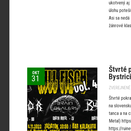
ukotvený aj
úlohu poteš
Asi sa nedá
žánrové klas
Štvrté 
OKT
Bystrici
31
ZVEREJNENÉ 
Štvrté pokr
na slovensku
tanca a na 
Metal) htt
https://ru