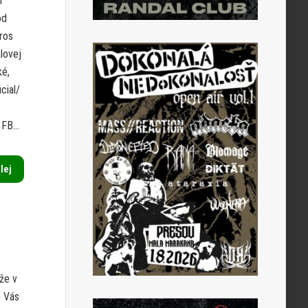
r
od
ros
lovej
ké,
cial/
FB...
alej
že v
e Vás