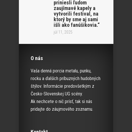
priniesli ľudom
zaujímavé kapely a
vytvorili festival, na
ktorý by sme aj sami
išli ako fanúšikovia.“
júl 11, 2025
O nás
Vaša denná porcia metalu, punku,
rocku a ďalších príbuzných hudobných
štýlov. Informácie predovšetkým z
Česko-Slovenskej UG scény.
Ak nechcete o nič prísť, tak si nás
pridajte do záujmového zoznamu.
Kontakt