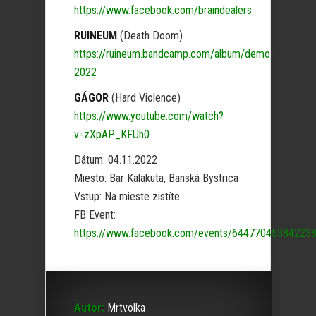
https://www.facebook.com/braindealers
RUINEUM
(Death Doom)
https://ruineum.bandcamp.com/album/demo-
2022
GÁGOR
(Hard Violence)
https://www.youtube.com/watch?
v=zXpAP_KFUh0
Dátum: 04.11.2022
Miesto: Bar Kalakuta, Banská Bystrica
Vstup: Na mieste zistíte
FB Event:
https://www.facebook.com/events/644770453842238
Autor:
Mrtvolka