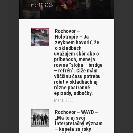
mar 17, 2026
Rozhovor –
Holotropic – Ja
zvyknem hovoriť, že
o skladbách
uvažujem skôr ako o
príbehoch, menej v
rovine “sloha – bridge
– refrén”. Čiže mám
väčšinu času potrebu
robit v skladbách aj
rôzne postranné
epizódy, odbočky.
mar 1, 2026
Rozhovor – WAYD –
„Má to aj svoj
interpretačný význam
– kapela sa roky