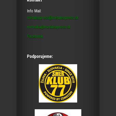
Info Mail:
metalexpress@metalexpress.sk
mrtvolka@metalexpress.sk
Facebook
Podporujeme: