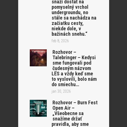
snaží dostať na
pomyselný vrchol
undergroundu, no
stále sa nachádza na
začiatku cesty,
niekde dole, v
bažinách snehu.“
feb 8, 2026
Rozhovor –
Talebringer – Kedysi
sme fungovali pod
čudesným názvom
LËS a vždy keď sme
to vyslovili, bolo nám
do smiechu…
jan 30, 2026
Rozhovor – Burn Fest
Open Air –
„Všeobecne sa
snažíme držať
pravidla, aby sme