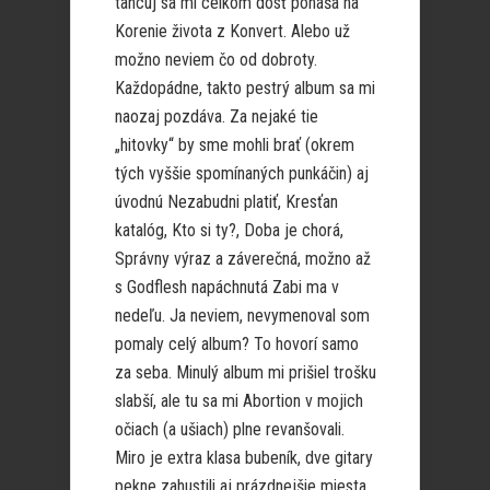
tancuj sa mi celkom dosť ponáša na
Korenie života z Konvert. Alebo už
možno neviem čo od dobroty.
Každopádne, takto pestrý album sa mi
naozaj pozdáva. Za nejaké tie
„hitovky“ by sme mohli brať (okrem
tých vyššie spomínaných punkáčin) aj
úvodnú Nezabudni platiť, Kresťan
katalóg, Kto si ty?, Doba je chorá,
Správny výraz a záverečná, možno až
s Godflesh napáchnutá Zabi ma v
nedeľu. Ja neviem, nevymenoval som
pomaly celý album? To hovorí samo
za seba. Minulý album mi prišiel trošku
slabší, ale tu sa mi Abortion v mojich
očiach (a ušiach) plne revanšovali.
Miro je extra klasa bubeník, dve gitary
pekne zahustili aj prázdnejšie miesta