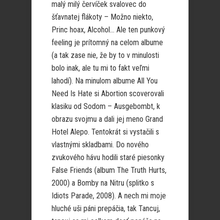
malý milý červíček svalovec do
šťavnatej flákoty – Možno niekto,
Princ hoax, Alcohol… Ale ten punkový
feeling je prítomný na celom albume
(a tak zase nie, že by to v minulosti
bolo inak, ale tu mi to fakt veľmi
lahodí). Na minulom albume All You
Need Is Hate si Abortion scoverovali
klasiku od Sodom – Ausgebombt, k
obrazu svojmu a dali jej meno Grand
Hotel Alepo. Tentokrát si vystačili s
vlastnými skladbami. Do nového
zvukového hávu hodili staré piesonky
False Friends (album The Truth Hurts,
2000) a Bomby na Nitru (splitko s
Idiots Parade, 2008). A nech mi moje
hluché uši páni prepáčia, tak Tancuj,