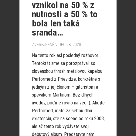
vznikol na 50 % z
nutnosti a 50 % to
bola len taká
sranda…
ZVEREJNENÉ V DEC 28, 2020
Na tento rok asi posledný rozhovor.
Tentokrát sme sa porozprávali so
slovenskou thrash metalovou kapelou
Performed z Prievidze, konkrétne s
jedným z jej členom – gitaristom a
spevákom Martinom. Bez dlhých
úvodov, poďme rovno na vec :). Ahojte
Performed, máte za sebou dlhú
existenciu, ste na scéne od roku 2003,
ale až tento rok vydávate svoj
debutový album. Predstavte nám