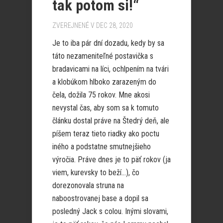
tak potom si!“
ZVEREJNENÉ V DEC 28, 2020
Je to iba pár dní dozadu, kedy by sa
táto nezameniteľné postavička s
bradavicami na líci, ochlpením na tvári
a klobúkom hlboko zarazeným do
čela, dožila 75 rokov. Mne akosi
nevystal čas, aby som sa k tomuto
článku dostal práve na Štedrý deň, ale
píšem teraz tieto riadky ako poctu
iného a podstatne smutnejšieho
výročia. Práve dnes je to päť rokov (ja
viem, kurevsky to beží…), čo
dorezonovala struna na
naboostrovanej base a dopil sa
posledný Jack s colou. Inými slovami,