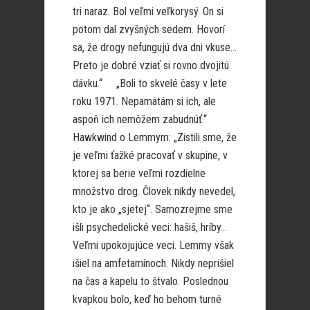
tri naraz. Bol veľmi veľkorysý. On si
potom dal zvyšných sedem. Hovorí
sa, že drogy nefungujú dva dni vkuse…
Preto je dobré vziať si rovno dvojitú
dávku.“ „Boli to skvelé časy v lete
roku 1971. Nepamätám si ich, ale
aspoň ich nemôžem zabudnúť.“
Hawkwind o Lemmym: „Zistili sme, že
je veľmi ťažké pracovať v skupine, v
ktorej sa berie veľmi rozdielne
množstvo drog. Človek nikdy nevedel,
kto je ako „sjetej“. Samozrejme sme
išli psychedelické veci: hašiš, hríby…
Veľmi upokojujúce veci. Lemmy však
išiel na amfetamínoch. Nikdy neprišiel
na čas a kapelu to štvalo. Poslednou
kvapkou bolo, keď ho behom turné