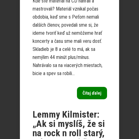
Kde ste materiál na CD nahrali a
mastrovali? Materiál vznikal počas
obdobia, keď sme s Peťom nemali
dalších členov, povedali sme si, že
ideme tvoriť keď už nemôžeme hrať
koncerty a času sme mali veru dosť.
Skladieb je 8 a celé to má, ak sa
nemýlim 44 minút plus/mínus.
Nahrávalo sa na viacerých miestach,
bicie a spev sa robili...
Čítaj ďalej
Lemmy Kilmister:
„Ak si myslíš, že si
na rock n roll starý,