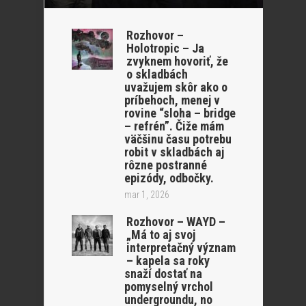
Rozhovor –
Holotropic – Ja
zvyknem hovoriť, že
o skladbách
uvažujem skôr ako o
príbehoch, menej v
rovine “sloha – bridge
– refrén”. Čiže mám
väčšinu času potrebu
robit v skladbách aj
rôzne postranné
epizódy, odbočky.
mar 1, 2026
Rozhovor – WAYD –
„Má to aj svoj
interpretačný význam
– kapela sa roky
snaží dostať na
pomyselný vrchol
undergroundu, no