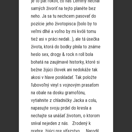
je to päť rokov, čo nás Lemmy nechal
samých živoriť na tejto planéte bez
neho. Ja sa tu nechcem pasovať do
pozície jeho životopisca (bolo by to
veľmi dlhé a voľno by mi kvôli tomu
tiež asi v práci nedali…), ale tá úsečka
života, ktorá do bodky plnila to známe
heslo sex, drogy & rock n roll bola
bohatá na zaujímavé historky, ktoré si
bežne žijúci človek ani nedokáže tak
akosi v hlave poskladať. Tak položte
ľubovoľný vinyl s vojnovým prasaťom
na obale na dosku gramofónu,
vytiahnite z chladničky Jacka a colu,
napasujte svoju prdel do kresla a
nechajte sa unášať životom, o ktorom
sníval nejeden z nás. Zrodený k
prehre, žijúci pre víťazstvo. „Narodil