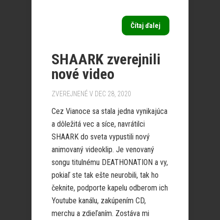
Čítaj ďalej
SHAARK zverejnili
nové video
ZVEREJNENÉ V DEC 28, 2020
Cez Vianoce sa stala jedna vynikajúca
a dôležitá vec a síce, navrátilci
SHAARK do sveta vypustili nový
animovaný videoklip. Je venovaný
songu titulnému DEATHONATION a vy,
pokiaľ ste tak ešte neurobili, tak ho
čeknite, podporte kapelu odberom ich
Youtube kanálu, zakúpením CD,
merchu a zdieľaním. Zostáva mi