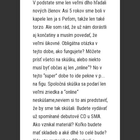
V podstate sme len veľmi dlho hľadali
nových členov. Asi 5 rokov sme boli v
kapele len ja s Peťom, takže len také
torzo. Ale som rád, že už nám dorástli
aj končatiny a musím povedať, že
veľmi šikovné. Obligátna otázka v
tejto dobe, ako fungujete? Môžete
prísť všetci na skúšku, alebo niekto
musí byť občas aj len „online“? No v
tejto “super” dobe to ide pekne v p….
na figu. Spoločná skúška sa podarí len
veľmi zriedka a “online“
neskúšame,neviem si to ani predstaviť,
že by sme tak skúšali. Budete vydávať
už spomínané debutové CD u SMA.
Ako vznikal materiál? Koľko budete
mať skladieb a aké dlhé to celé bude?