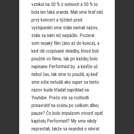
vznikol na 50 % z nutnosti a 50 % to
bola len taká sranda. Mali sme hrať náš
prvý koncert a týždeň pred
vystúpením sme stále nemali názov,
stále sa nám nič nepáčilo. Pozeral
som nejaký film (áno až do konca), a
keď išli rozpísané skladby, ktoré boli
použité vo filme, tak pri každej bolo
napísane Performed by…a keďže už
nebol čas, tak sme to použili, aj keď
sme ešte netušili ako super sa tento
názov bude hľadať napríklad na
Youtube. Prečo ste sa rozhodli
prinavrátiť na scénu po celkom dlhej
pauze? Čo bolo impulzom otvoriť opäť
kapitolu Performed? My sme nikdy
neprestali, takže sa nejedná o návrat.