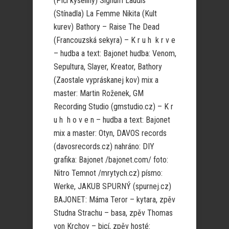
(Píči kyseliny) Signum Laudis
(Stínadla) La Femme Nikita (Kult
kurev) Bathory – Raise The Dead
(Francouzská sekyra) – K r u h k r v e
– hudba a text: Bajonet hudba: Venom,
Sepultura, Slayer, Kreator, Bathory
(Zaostale vypráskanej kov) mix a
master: Martin Roženek, GM
Recording Studio (gmstudio.cz) – K r
u h h o v e n – hudba a text: Bajonet
mix a master: Otyn, DAVOS records
(davosrecords.cz) nahráno: DIY
grafika: Bajonet /bajonet.com/ foto:
Nitro Temnot /mrytych.cz) písmo:
Werke, JAKUB SPURNÝ (spurnej.cz)
BAJONET: Máma Teror – kytara, zpěv
Studna Strachu – basa, zpěv Thomas
von Krchov – bicí, zpěv hosté: