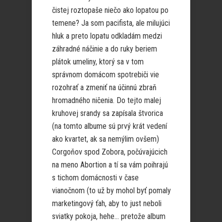
čistej roztopaše niečo ako lopatou po
temene? Ja som pacifista, ale milujúci
hluk a preto lopatu odkladám medzi
záhradné náčinie a do ruky beriem
plátok umeliny, ktorý sa v tom
správnom domácom spotrebiči vie
rozohrať a zmeniť na účinnú zbraň
hromadného ničenia. Do tejto malej
kruhovej srandy sa zapísala štvorica
(na tomto albume sú prvý krát vedení
ako kvartet, ak sa nemýlim ovšem)
Corgoňov spod Zobora, počúvajúcich
na meno Abortion a tí sa vám poihrajú
s tichom domácnosti v čase
vianočnom (to už by mohol byť pomaly
marketingový ťah, aby to just neboli
sviatky pokoja, hehe… pretože album