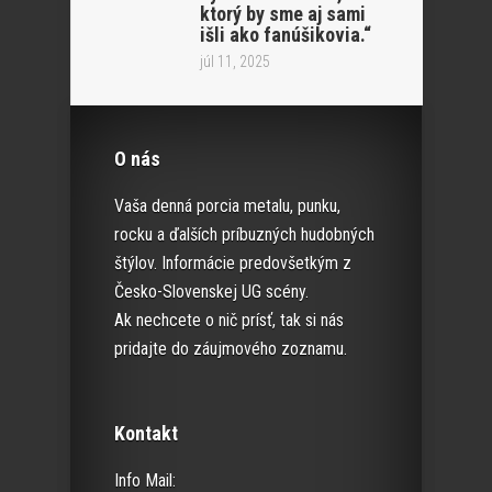
ktorý by sme aj sami
išli ako fanúšikovia.“
júl 11, 2025
O nás
Vaša denná porcia metalu, punku,
rocku a ďalších príbuzných hudobných
štýlov. Informácie predovšetkým z
Česko-Slovenskej UG scény.
Ak nechcete o nič prísť, tak si nás
pridajte do záujmového zoznamu.
Kontakt
Info Mail: