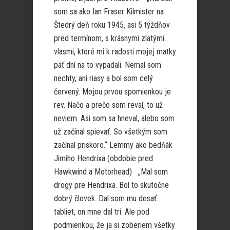
som sa ako Ian Fraser Kilmister na
Štedrý deň roku 1945, asi 5 týždňov
pred termínom, s krásnymi zlatými
vlasmi, ktoré mi k radosti mojej matky
päť dní na to vypadali. Nemal som
nechty, ani riasy a bol som celý
červený. Mojou prvou spomienkou je
rev. Načo a prečo som reval, to už
neviem. Asi som sa hneval, alebo som
už začínal spievať. So všetkým som
začínal priskoro.“ Lemmy ako bedňák
Jimiho Hendrixa (obdobie pred
Hawkwind a Motorhead) „Mal som
drogy pre Hendrixa. Bol to skutočne
dobrý človek. Dal som mu desať
tabliet, on mne dal tri. Ale pod
podmienkou, že ja si zoberiem všetky