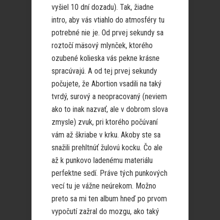
vyšiel 10 dní dozadu). Tak, žiadne
intro, aby vás vtiahlo do atmosféry tu
potrebné nie je. Od prvej sekundy sa
roztočí mäsový mlynček, ktorého
ozubené kolieska vás pekne krásne
spracúvajú. A od tej prvej sekundy
počujete, že Abortion vsadili na taký
tvrdý, surový a neopracovaný (neviem
ako to inak nazvať, ale v dobrom slova
zmysle) zvuk, pri ktorého počúvaní
vám až škriabe v krku. Akoby ste sa
snažili prehltnúť žulovú kocku. Čo ale
až k punkovo ladenému materiálu
perfektne sedí. Práve tých punkových
vecí tu je vážne neúrekom. Možno
preto sa mi ten album hneď po prvom
vypočutí zažral do mozgu, ako taký