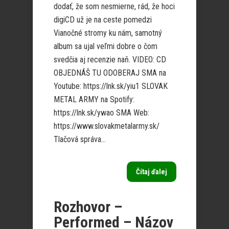
dodať, že som nesmierne, rád, že hoci
digiCD už je na ceste pomedzi
Vianočné stromy ku nám, samotný
album sa ujal veľmi dobre o čom
svedčia aj recenzie naň. VIDEO: CD
OBJEDNÁŠ TU ODOBERAJ SMA na
Youtube: https://lnk.sk/yiu1 SLOVAK
METAL ARMY na Spotify:
https://lnk.sk/ywao SMA Web:
https://www.slovakmetalarmy.sk/
Tlačová správa...
Čítaj ďalej
Rozhovor –
Performed – Názov