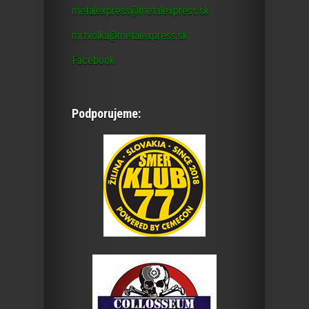
metalexpress@metalexpress.sk
mrtvolka@metalexpress.sk
Facebook
Podporujeme: