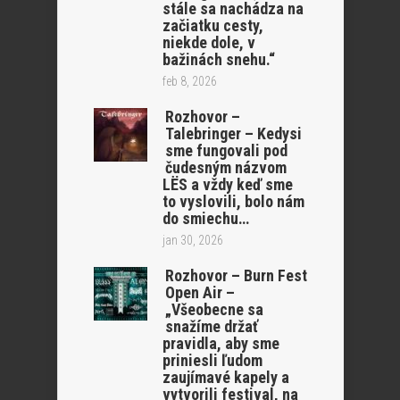
stále sa nachádza na
začiatku cesty,
niekde dole, v
bažinách snehu.“
feb 8, 2026
Rozhovor –
Talebringer – Kedysi
sme fungovali pod
čudesným názvom
LËS a vždy keď sme
to vyslovili, bolo nám
do smiechu…
jan 30, 2026
Rozhovor – Burn Fest
Open Air –
„Všeobecne sa
snažíme držať
pravidla, aby sme
priniesli ľudom
zaujímavé kapely a
vytvorili festival, na