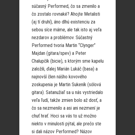
súčasný Performed, čo sa zmenilo a
čo zostalo rovnaké? Ahojte Metalisti
(aj tí druhí), áno dlhú existenciu za
sebou síce máme, ale tak isto aj veľa
nezdarov a problémov. Súčastný
Performed tvoria Martin “Clynger”
Majdan (gitara/spev) a Peter
Chalupčík (bicie), s ktorým sme kapelu
založili, ďalej Marián Lukáč (basa) a
najnovší člen nášho kovového
zoskupenia je Martin Sukeník (sólová
gitara). Satanužiaľ sa u nás vystriedalo
veľa ľudí, takže zmien bolo až dosť, a
čo sa nezmenilo a asi ani nezmení je
chuť hrať. Hoci sa vás to už možno
niekto v minulosti pýtal, ale prečo ste
si dali názov Performed? Názov