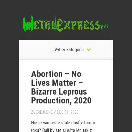
Vyber kategóriu
Abortion – No
Lives Matter –
Bizarre Leprous
Production, 2020
ZVEREJNENÉ V DEC 31, 2020
Nie je vám ešte stále dosť v tomto
roku? Dali by ste si ešte len tak z