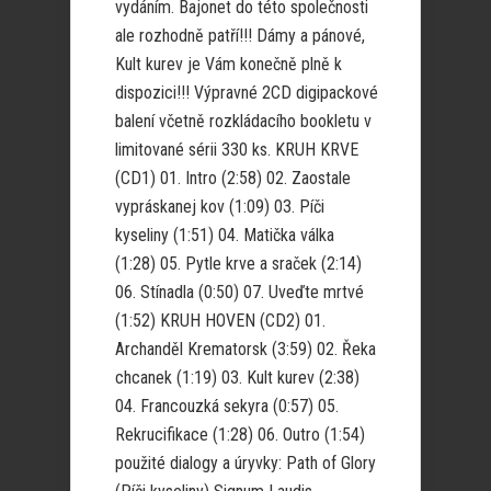
vydáním. Bajonet do této společnosti
ale rozhodně patří!!! Dámy a pánové,
Kult kurev je Vám konečně plně k
dispozici!!! Výpravné 2CD digipackové
balení včetně rozkládacího bookletu v
limitované sérii 330 ks. KRUH KRVE
(CD1) 01. Intro (2:58) 02. Zaostale
vypráskanej kov (1:09) 03. Píči
kyseliny (1:51) 04. Matička válka
(1:28) 05. Pytle krve a sraček (2:14)
06. Stínadla (0:50) 07. Uveďte mrtvé
(1:52) KRUH HOVEN (CD2) 01.
Archanděl Krematorsk (3:59) 02. Řeka
chcanek (1:19) 03. Kult kurev (2:38)
04. Francouzká sekyra (0:57) 05.
Rekrucifikace (1:28) 06. Outro (1:54)
použité dialogy a úryvky: Path of Glory